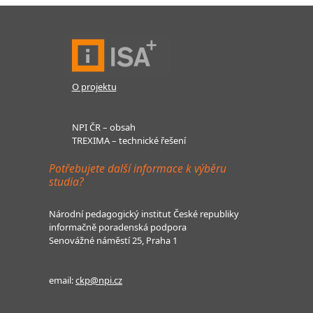
O projektu
NPI ČR – obsah
TREXIMA – technické řešení
Potřebujete další informace k výběru
studia?
Národní pedagogický institut České republiky
informačně poradenská podpora
Senovážné náměstí 25, Praha 1
email:
ckp@npi.cz