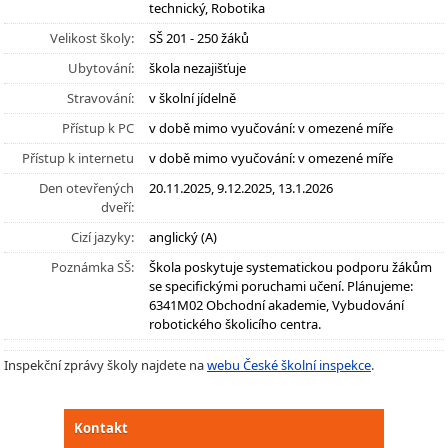
technický, Robotika
Velikost školy:
SŠ 201 - 250 žáků
Ubytování:
škola nezajišťuje
Stravování:
v školní jídelně
Přístup k PC
v době mimo vyučování: v omezené míře
Přístup k internetu
v době mimo vyučování: v omezené míře
Den otevřených
20.11.2025, 9.12.2025, 13.1.2026
dveří:
Cizí jazyky:
anglický (A)
Poznámka SŠ:
Škola poskytuje systematickou podporu žákům
se specifickými poruchami učení. Plánujeme:
6341M02 Obchodní akademie, Vybudování
robotického školicího centra.
Inspekční zprávy školy najdete na
webu České školní inspekce
.
Kontakt