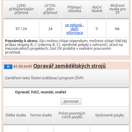
LONI:
LETOS:
Možnost
Přijímací
Roční
přihlášení/plán
plán
studia pro
zkouška
školné
přijmout
přijmout
ZP
se nekoná -
97 / 24
24
další
0
Ne
informace
Poznámky k oboru:
žáci mohou získat stipendium, možnost získat řidičský
průkaz skupiny B, C (zdarma B, C), výměnné pobyty v zahraničí, účast na
mezinárodních projektech, část OV probíhá v reálném pracovním
prostředí.
Opravář zemědělských strojů
41-55-H/01
H
Zaměření nebo Školní vzdělávací program (ŠVP)
Opravář, řidič, montér, svářeč
porovnat
Počet povinných
Délka studia
Forma studia
Vyučované jazyky
cizích jazyků