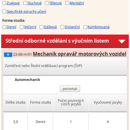
Zrakové
Sluchové
Tělesné
Mentální
Specifické poruchy učení
Forma studia
:
Denní
Večerní
Dálková
Distanční
Kombinovaná
Střední odborné vzdělání s výučním listem
Mechanik opravář motorových vozidel
23-68-H/01
H
Zaměření nebo Školní vzdělávací program (ŠVP)
Automechanik
porovnat
Počet povinných
Délka studia
Forma studia
Vyučované jazyky
cizích jazyků
3,0
Denní
1
A