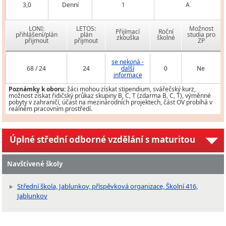
3,0
Denní
1
A
LONI:
LETOS:
Možnost
Přijímací
Roční
přihlášení/plán
plán
studia pro
zkouška
školné
přijmout
přijmout
ZP
se nekoná -
68 / 24
24
další
0
Ne
informace
Poznámky k oboru:
žáci mohou získat stipendium, svářečský kurz,
možnost získat řidičský průkaz skupiny B, C, T (zdarma B, C, T), výměnné
pobyty v zahraničí, účast na mezinárodních projektech, část OV probíhá v
reálném pracovním prostředí.
Úplné střední odborné vzdělání s maturitou
Navštívené školy
Střední škola, Jablunkov, příspěvková organizace, Školní 416,
Jablunkov