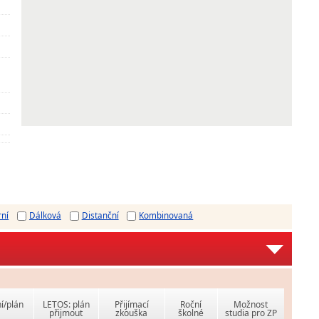
rní
Dálková
Distanční
Kombinovaná
í/plán
LETOS: plán
Přijímací
Roční
Možnost
přijmout
zkouška
školné
studia pro ZP