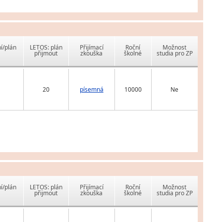
í/plán
LETOS: plán
Přijímací
Roční
Možnost
přijmout
zkouška
školné
studia pro ZP
20
písemná
10000
Ne
í/plán
LETOS: plán
Přijímací
Roční
Možnost
přijmout
zkouška
školné
studia pro ZP