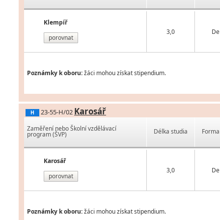
Klempíř
3,0
De
porovnat
Poznámky k oboru:
žáci mohou získat stipendium.
Karosář
23-55-H/02
H
Zaměření nebo Školní vzdělávací
Délka studia
Forma 
program (ŠVP)
Karosář
3,0
De
porovnat
Poznámky k oboru:
žáci mohou získat stipendium.