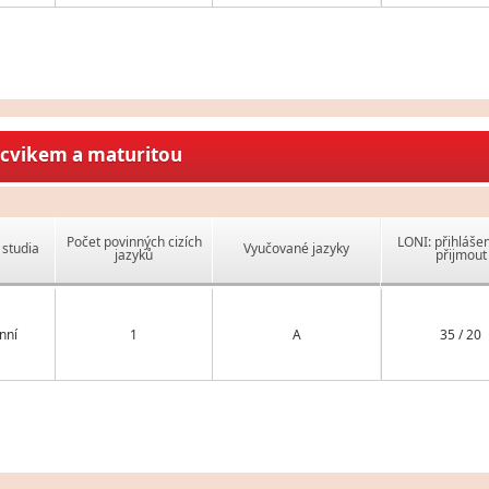
ýcvikem a maturitou
Počet povinných cizích
LONI: přihlášen
studia
Vyučované jazyky
jazyků
přijmout
nní
1
A
35 / 20