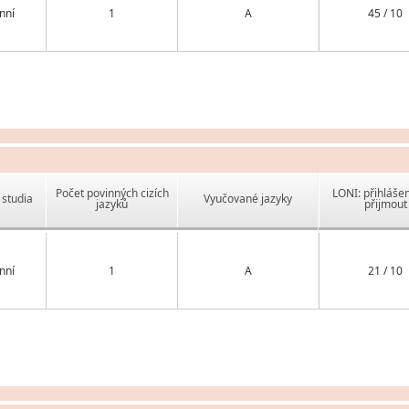
nní
1
A
45 / 10
Počet povinných cizích
LONI: přihlášen
studia
Vyučované jazyky
jazyků
přijmout
nní
1
A
21 / 10