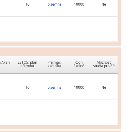
10
písemná
10000
Ne
í/plán
LETOS: plán
Přijímací
Roční
Možnost
přijmout
zkouška
školné
studia pro ZP
10
písemná
10000
Ne