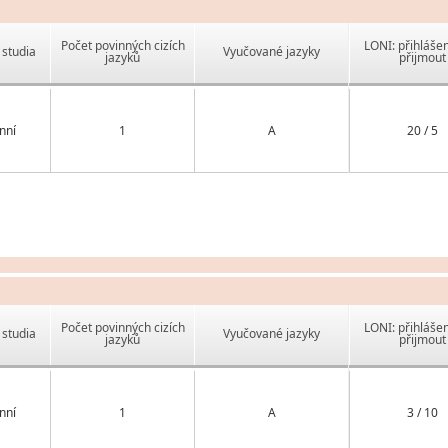
Počet povinných cizích
LONI: přihlášen
studia
Vyučované jazyky
jazyků
přijmout
nní
1
A
20 / 5
Počet povinných cizích
LONI: přihlášen
studia
Vyučované jazyky
jazyků
přijmout
nní
1
A
3 / 10