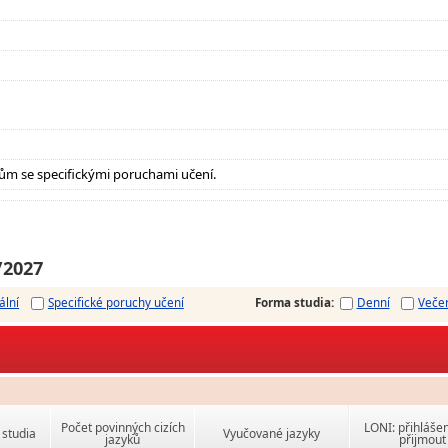
ům se specifickými poruchami učení.
/2027
ální
Specifické poruchy učení
Forma studia
:
Denní
Veče
Počet povinných cizích
LONI: přihlášen
studia
Vyučované jazyky
jazyků
přijmout