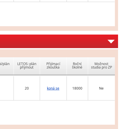
í/plán
LETOS: plán
Přijímací
Roční
Možnost
přijmout
zkouška
školné
studia pro ZP
20
koná se
18000
Ne