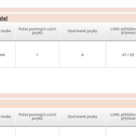
del
Počet povinných cizích
LONI: přihlášen
studia
Vyučované jazyky
jazyků
přijmout
nní
1
A
67 / 20
Počet povinných cizích
LONI: přihlášen
studia
Vyučované jazyky
jazyků
přijmout