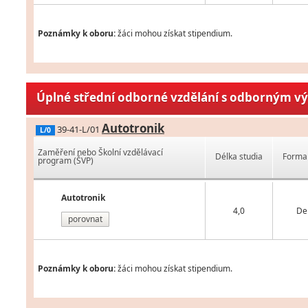
Poznámky k oboru:
žáci mohou získat stipendium.
Úplné střední odborné vzdělání s odborným v
Autotronik
39-41-L/01
L/0
Zaměření nebo Školní vzdělávací
Délka studia
Forma 
program (ŠVP)
Autotronik
4,0
De
porovnat
Poznámky k oboru:
žáci mohou získat stipendium.