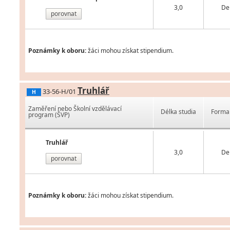
3,0
De
porovnat
Poznámky k oboru:
žáci mohou získat stipendium.
Truhlář
33-56-H/01
H
Zaměření nebo Školní vzdělávací
Délka studia
Forma 
program (ŠVP)
Truhlář
3,0
De
porovnat
Poznámky k oboru:
žáci mohou získat stipendium.