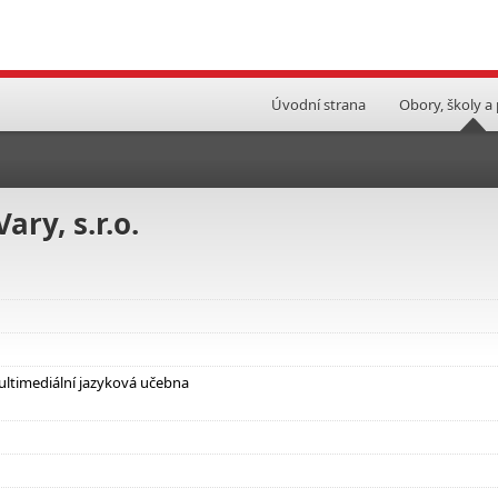
Úvodní strana
Obory, školy a
ry, s.r.o.
ltimediální jazyková učebna