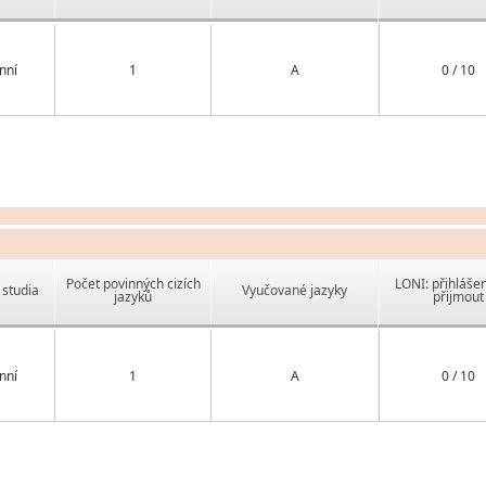
nní
1
A
0 / 10
Počet povinných cizích
LONI: přihlášen
studia
Vyučované jazyky
jazyků
přijmout
nní
1
A
0 / 10