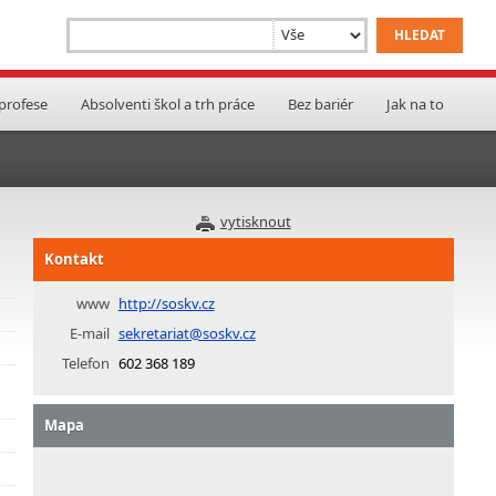
 profese
Absolventi škol a trh práce
Bez bariér
Jak na to
vytisknout
Kontakt
www
http://soskv.cz
E-mail
sekretariat@soskv.cz
Telefon
602 368 189
Mapa