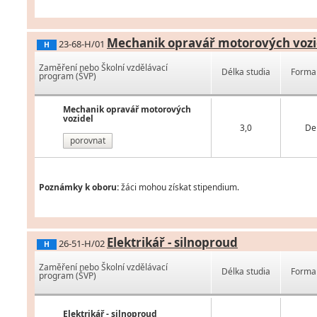
Mechanik opravář motorových vozi
23-68-H/01
H
Zaměření nebo Školní vzdělávací
Délka studia
Forma 
program (ŠVP)
Mechanik opravář motorových
vozidel
3,0
De
porovnat
Poznámky k oboru:
žáci mohou získat stipendium.
Elektrikář - silnoproud
26-51-H/02
H
Zaměření nebo Školní vzdělávací
Délka studia
Forma 
program (ŠVP)
Elektrikář - silnoproud