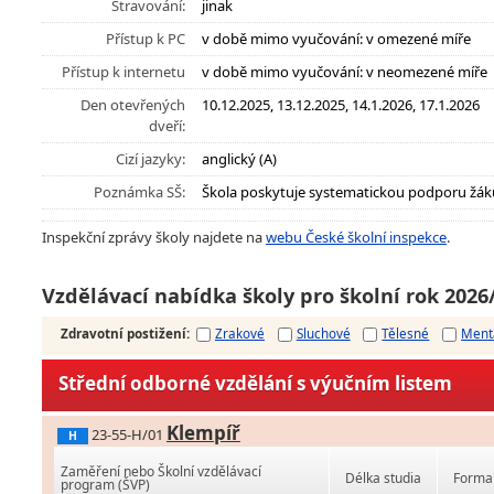
Stravování:
jinak
Přístup k PC
v době mimo vyučování: v omezené míře
Přístup k internetu
v době mimo vyučování: v neomezené míře
Den otevřených
10.12.2025, 13.12.2025, 14.1.2026, 17.1.2026
dveří:
Cizí jazyky:
anglický (A)
Poznámka SŠ:
Škola poskytuje systematickou podporu žák
Inspekční zprávy školy najdete na
webu České školní inspekce
.
Vzdělávací nabídka školy pro školní rok 2026
Zdravotní postižení
:
Zrakové
Sluchové
Tělesné
Ment
Střední odborné vzdělání s výučním listem
Klempíř
23-55-H/01
H
Zaměření nebo Školní vzdělávací
Délka studia
Forma 
program (ŠVP)