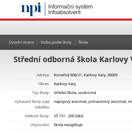
Úvodní strana
Volba podle školy
Škola
Střední odborná škola Karlovy Va
Adresa:
Konečná 908/21, Karlovy Vary, 36005
Okres:
Karlovy Vary
Typ školy:
střední škola, soukromá
Vybavení školy a její
nápojový automat, potravinový automat, mu
nabídka:
Velikost školy:
SŠ 151 - 200 žáků
Ubytování:
škola nezajišťuje