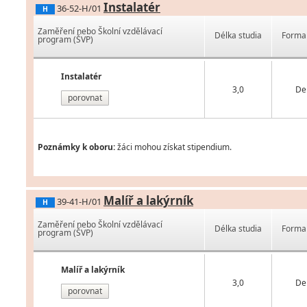
Instalatér
36-52-H/01
H
Zaměření nebo Školní vzdělávací
Délka studia
Forma 
program (ŠVP)
Instalatér
3,0
De
porovnat
Poznámky k oboru:
žáci mohou získat stipendium.
Malíř a lakýrník
39-41-H/01
H
Zaměření nebo Školní vzdělávací
Délka studia
Forma 
program (ŠVP)
Malíř a lakýrník
3,0
De
porovnat