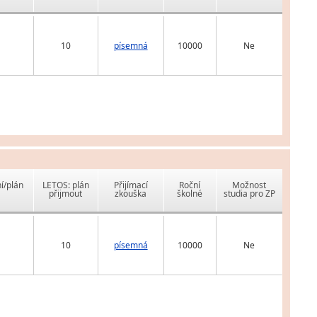
10
písemná
10000
Ne
í/plán
LETOS: plán
Přijímací
Roční
Možnost
přijmout
zkouška
školné
studia pro ZP
10
písemná
10000
Ne