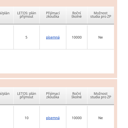
í/plán
LETOS: plán
Přijímací
Roční
Možnost
přijmout
zkouška
školné
studia pro ZP
5
písemná
10000
Ne
í/plán
LETOS: plán
Přijímací
Roční
Možnost
přijmout
zkouška
školné
studia pro ZP
10
písemná
10000
Ne