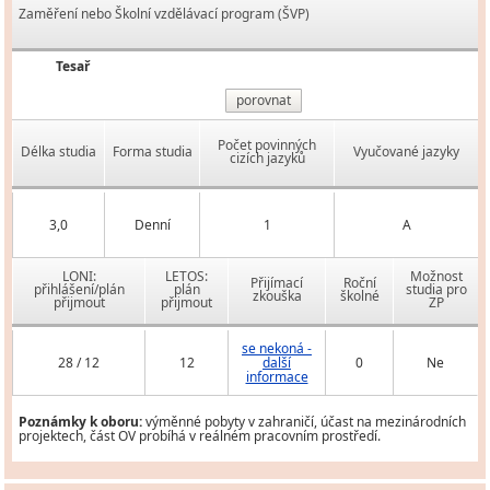
Zaměření nebo Školní vzdělávací program (ŠVP)
Tesař
porovnat
Počet povinných
Délka studia
Forma studia
Vyučované jazyky
cizích jazyků
3,0
Denní
1
A
LONI:
LETOS:
Možnost
Přijímací
Roční
přihlášení/plán
plán
studia pro
zkouška
školné
přijmout
přijmout
ZP
se nekoná -
28 / 12
12
další
0
Ne
informace
Poznámky k oboru:
výměnné pobyty v zahraničí, účast na mezinárodních
projektech, část OV probíhá v reálném pracovním prostředí.