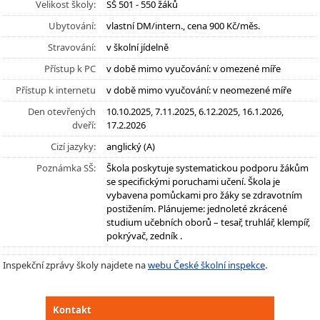
Velikost školy:
SŠ 501 - 550 žáků
Ubytování:
vlastní DM/intern., cena 900 Kč/měs.
Stravování:
v školní jídelně
Přístup k PC
v době mimo vyučování: v omezené míře
Přístup k internetu
v době mimo vyučování: v neomezené míře
Den otevřených
10.10.2025, 7.11.2025, 6.12.2025, 16.1.2026,
dveří:
17.2.2026
Cizí jazyky:
anglický (A)
Poznámka SŠ:
Škola poskytuje systematickou podporu žákům
se specifickými poruchami učení. Škola je
vybavena pomůckami pro žáky se zdravotním
postižením. Plánujeme: jednoleté zkrácené
studium učebních oborů – tesař, truhlář, klempíř,
pokrývač, zedník .
Inspekční zprávy školy najdete na
webu České školní inspekce
.
Kontakt