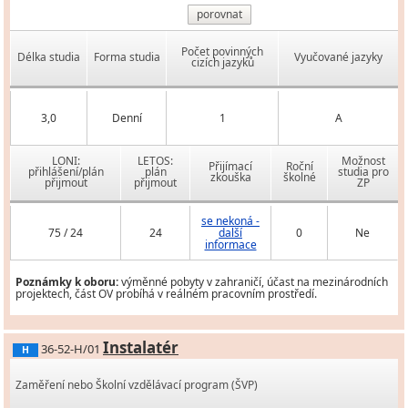
porovnat
Počet povinných
Délka studia
Forma studia
Vyučované jazyky
cizích jazyků
3,0
Denní
1
A
LONI:
LETOS:
Možnost
Přijímací
Roční
přihlášení/plán
plán
studia pro
zkouška
školné
přijmout
přijmout
ZP
se nekoná -
75 / 24
24
další
0
Ne
informace
Poznámky k oboru:
výměnné pobyty v zahraničí, účast na mezinárodních
projektech, část OV probíhá v reálném pracovním prostředí.
Instalatér
36-52-H/01
H
Zaměření nebo Školní vzdělávací program (ŠVP)