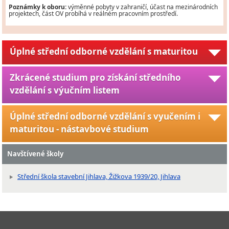
Poznámky k oboru:
výměnné pobyty v zahraničí, účast na mezinárodních
projektech, část OV probíhá v reálném pracovním prostředí.
Úplné střední odborné vzdělání s maturitou
Zkrácené studium pro získání středního
vzdělání s výučním listem
Úplné střední odborné vzdělání s vyučením i
maturitou - nástavbové studium
Navštívené školy
Střední škola stavební Jihlava, Žižkova 1939/20, Jihlava