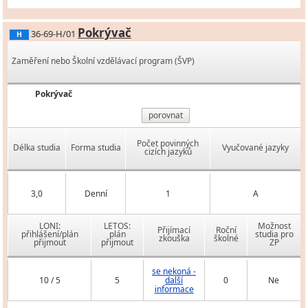
Pokrývač
36-69-H/01
H
Zaměření nebo Školní vzdělávací program (ŠVP)
Pokrývač
porovnat
Počet povinných
Délka studia
Forma studia
Vyučované jazyky
cizích jazyků
3,0
Denní
1
A
LONI:
LETOS:
Možnost
Přijímací
Roční
přihlášení/plán
plán
studia pro
zkouška
školné
přijmout
přijmout
ZP
se nekoná -
10 / 5
5
další
0
Ne
informace