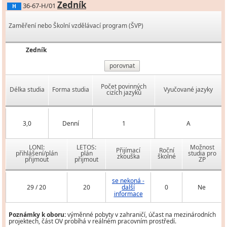
Zedník
36-67-H/01
H
Zaměření nebo Školní vzdělávací program (ŠVP)
Zedník
porovnat
Počet povinných
Délka studia
Forma studia
Vyučované jazyky
cizích jazyků
3,0
Denní
1
A
LONI:
LETOS:
Možnost
Přijímací
Roční
přihlášení/plán
plán
studia pro
zkouška
školné
přijmout
přijmout
ZP
se nekoná -
29 / 20
20
další
0
Ne
informace
Poznámky k oboru:
výměnné pobyty v zahraničí, účast na mezinárodních
projektech, část OV probíhá v reálném pracovním prostředí.