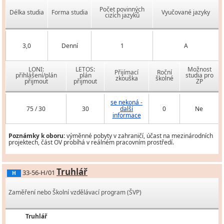
Počet povinných
Délka studia
Forma studia
Vyučované jazyky
cizích jazyků
3,0
Denní
1
A
LONI:
LETOS:
Možnost
Přijímací
Roční
přihlášení/plán
plán
studia pro
zkouška
školné
přijmout
přijmout
ZP
se nekoná -
75 / 30
30
další
0
Ne
informace
Poznámky k oboru:
výměnné pobyty v zahraničí, účast na mezinárodních
projektech, část OV probíhá v reálném pracovním prostředí.
Truhlář
33-56-H/01
H
Zaměření nebo Školní vzdělávací program (ŠVP)
Truhlář