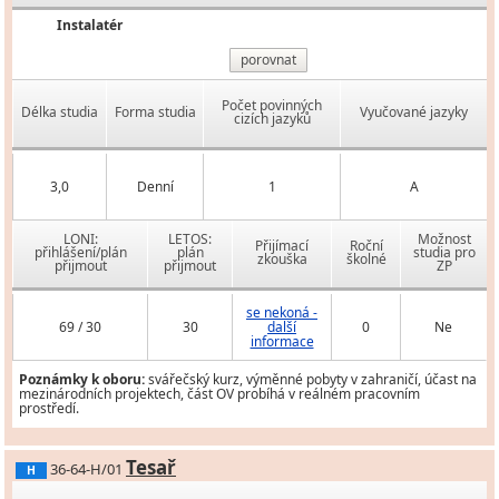
Instalatér
porovnat
Počet povinných
Délka studia
Forma studia
Vyučované jazyky
cizích jazyků
3,0
Denní
1
A
LONI:
LETOS:
Možnost
Přijímací
Roční
přihlášení/plán
plán
studia pro
zkouška
školné
přijmout
přijmout
ZP
se nekoná -
69 / 30
30
další
0
Ne
informace
Poznámky k oboru:
svářečský kurz, výměnné pobyty v zahraničí, účast na
mezinárodních projektech, část OV probíhá v reálném pracovním
prostředí.
Tesař
36-64-H/01
H