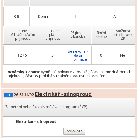
3,0
Denní
1
A
LONI:
LETOS:
Možnost
Přijímací
Roční
přihlášení/plán
plán
studia pro
zkouška
školné
přijmout
přijmout
ZP
se nekoná -
12 / 5
5
další
0
Ne
informace
Poznámky k oboru:
výměnné pobyty v zahraničí, účast na mezinárodních
projektech, část OV probíhá v reálném pracovním prostředí.
Elektrikář - silnoproud
26-51-H/02
H
Zaměření nebo Školní vzdělávací program (ŠVP)
Elektrikář - silnoproud
porovnat