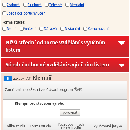
Zrakové
Sluchové
Tělesné
Mentální
Specifické poruchy učení
Forma studia
:
Denní
Večerní
Dálková
Distanční
Kombinovaná
Nižší střední odborné vzdělání s výučním
listem
Střední odborné vzdělání s výučním listem
Klempíř
23-55-H/01
H
Zaměření nebo Školní vzdělávací program (ŠVP)
Klempíř pro stavební výrobu
porovnat
Počet povinných
Délka studia
Forma studia
Vyučované jazyky
cizích jazyků