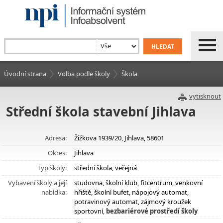
Úvodní strana
Volba podle školy
Škola
vytisknout
Střední škola stavební Jihlava
Adresa:
Žižkova 1939/20, Jihlava, 58601
Okres:
Jihlava
Typ školy:
střední škola, veřejná
Vybavení školy a její
studovna, školní klub, fitcentrum, venkovní
nabídka:
hřiště, školní bufet, nápojový automat,
potravinový automat, zájmový kroužek
sportovní,
bezbariérové prostředí školy