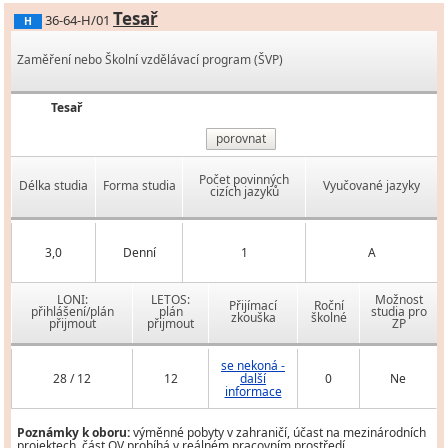
Tesař
36-64-H/01
H
Zaměření nebo Školní vzdělávací program (ŠVP)
Tesař
porovnat
Počet povinných
Délka studia
Forma studia
Vyučované jazyky
cizích jazyků
3,0
Denní
1
A
LONI:
LETOS:
Možnost
Přijímací
Roční
přihlášení/plán
plán
studia pro
zkouška
školné
přijmout
přijmout
ZP
se nekoná -
28 / 12
12
další
0
Ne
informace
Poznámky k oboru:
výměnné pobyty v zahraničí, účast na mezinárodních
projektech, část OV probíhá v reálném pracovním prostředí.