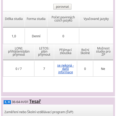
porovnat
Počet povinných
Délka studia
Forma studia
Vyučované jazyky
cizích jazyků
1,0
Denní
0
LONI:
LETOS:
Možnost
Přijímací
Roční
přihlášení/plán
plán
studia pro
zkouška
školné
přijmout
přijmout
ZP
se nekoná -
0 / 7
7
další
0
Ne
informace
Tesař
36-64-H/01
E, H
Zaměření nebo Školní vzdělávací program (ŠVP)