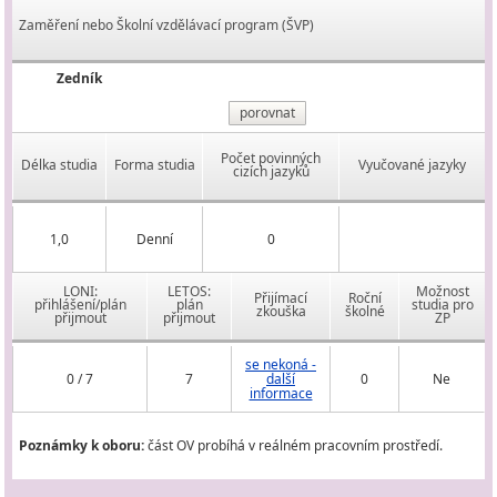
Zaměření nebo Školní vzdělávací program (ŠVP)
Zedník
porovnat
Počet povinných
Délka studia
Forma studia
Vyučované jazyky
cizích jazyků
1,0
Denní
0
LONI:
LETOS:
Možnost
Přijímací
Roční
přihlášení/plán
plán
studia pro
zkouška
školné
přijmout
přijmout
ZP
se nekoná -
0 / 7
7
další
0
Ne
informace
Poznámky k oboru:
část OV probíhá v reálném pracovním prostředí.