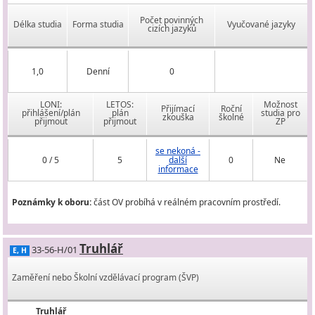
Počet povinných
Délka studia
Forma studia
Vyučované jazyky
cizích jazyků
1,0
Denní
0
LONI:
LETOS:
Možnost
Přijímací
Roční
přihlášení/plán
plán
studia pro
zkouška
školné
přijmout
přijmout
ZP
se nekoná -
0 / 5
5
další
0
Ne
informace
Poznámky k oboru:
část OV probíhá v reálném pracovním prostředí.
Truhlář
33-56-H/01
E, H
Zaměření nebo Školní vzdělávací program (ŠVP)
Truhlář