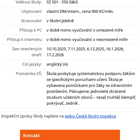
Velikost školy:
SŠ 501 - 550 žáků
Ubytování:
vlastní DM/intern., cena 900 Kč/měs.
Stravování:
v školní jídelně
Přístup k PC
v době mimo vyučování: v omezené míře
Přístup k internetu
v době mimo vyučování: v neomezené míře
Den otevřených
10.10.2025, 7.11.2025, 6.12.2025, 16.1.2026,
dveří:
17.2.2026
Cizí jazyky:
anglický (A)
Poznámka SŠ:
Škola poskytuje systematickou podporu žákům
se specifickými poruchami učení. Škola je
vybavena pomůckami pro žáky se zdravotním
postižením. Plánujeme: jednoleté zkrácené
studium učebních oborů – tesař, truhlář, klempíř,
pokrývač, zedník .
Inspekční zprávy školy najdete na
webu České školní inspekce
.
Kontakt