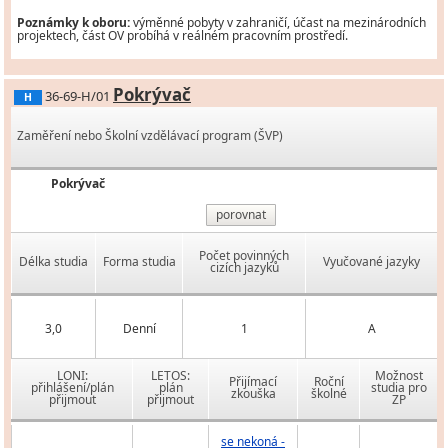
Poznámky k oboru:
výměnné pobyty v zahraničí, účast na mezinárodních
projektech, část OV probíhá v reálném pracovním prostředí.
Pokrývač
36-69-H/01
H
Zaměření nebo Školní vzdělávací program (ŠVP)
Pokrývač
porovnat
Počet povinných
Délka studia
Forma studia
Vyučované jazyky
cizích jazyků
3,0
Denní
1
A
LONI:
LETOS:
Možnost
Přijímací
Roční
přihlášení/plán
plán
studia pro
zkouška
školné
přijmout
přijmout
ZP
se nekoná -