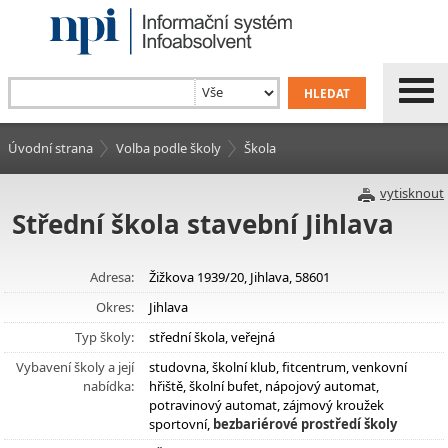
Úvodní strana
Volba podle školy
Škola
vytisknout
Střední škola stavební Jihlava
Adresa:
Žižkova 1939/20, Jihlava, 58601
Okres:
Jihlava
Typ školy:
střední škola, veřejná
Vybavení školy a její
studovna, školní klub, fitcentrum, venkovní
nabídka:
hřiště, školní bufet, nápojový automat,
potravinový automat, zájmový kroužek
sportovní,
bezbariérové prostředí školy