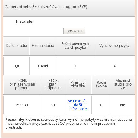
Zaměření nebo Školní vzdělávací program (ŠVP)
Instalatér
porovnat
Počet povinných
Délka studia
Forma studia
Vyučované jazyky
cizích jazyků
3,0
Denní
1
A
LONI:
LETOS:
Možnost
Přijímací
Roční
přihlášení/plán
plán
studia pro
zkouška
školné
přijmout
přijmout
ZP
se nekoná -
69 / 30
30
další
0
Ne
informace
Poznámky k oboru:
svářečský kurz, výměnné pobyty v zahraničí, účast na
mezinárodních projektech, část OV probíhá v reálném pracovním
prostředí.