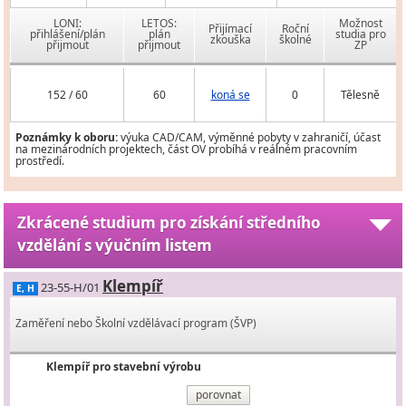
LONI:
LETOS:
Možnost
Přijímací
Roční
přihlášení/plán
plán
studia pro
zkouška
školné
přijmout
přijmout
ZP
152 / 60
60
koná se
0
Tělesně
Poznámky k oboru:
výuka CAD/CAM, výměnné pobyty v zahraničí, účast
na mezinárodních projektech, část OV probíhá v reálném pracovním
prostředí.
Zkrácené studium pro získání středního
vzdělání s výučním listem
Klempíř
23-55-H/01
E, H
Zaměření nebo Školní vzdělávací program (ŠVP)
Klempíř pro stavební výrobu
porovnat