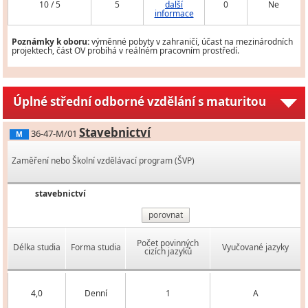
10 / 5
5
další
0
Ne
informace
Poznámky k oboru:
výměnné pobyty v zahraničí, účast na mezinárodních
projektech, část OV probíhá v reálném pracovním prostředí.
Úplné střední odborné vzdělání s maturitou
Stavebnictví
36-47-M/01
M
Zaměření nebo Školní vzdělávací program (ŠVP)
stavebnictví
porovnat
Počet povinných
Délka studia
Forma studia
Vyučované jazyky
cizích jazyků
4,0
Denní
1
A