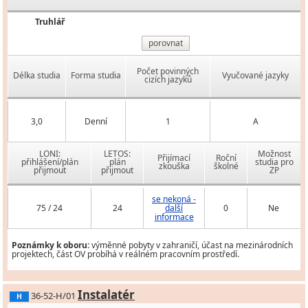
Truhlář
porovnat
Počet povinných
Délka studia
Forma studia
Vyučované jazyky
cizích jazyků
3,0
Denní
1
A
LONI:
LETOS:
Možnost
Přijímací
Roční
přihlášení/plán
plán
studia pro
zkouška
školné
přijmout
přijmout
ZP
se nekoná -
75 / 24
24
další
0
Ne
informace
Poznámky k oboru:
výměnné pobyty v zahraničí, účast na mezinárodních
projektech, část OV probíhá v reálném pracovním prostředí.
Instalatér
36-52-H/01
H