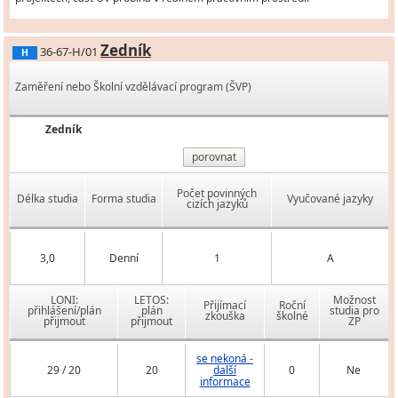
Zedník
36-67-H/01
H
Zaměření nebo Školní vzdělávací program (ŠVP)
Zedník
porovnat
Počet povinných
Délka studia
Forma studia
Vyučované jazyky
cizích jazyků
3,0
Denní
1
A
LONI:
LETOS:
Možnost
Přijímací
Roční
přihlášení/plán
plán
studia pro
zkouška
školné
přijmout
přijmout
ZP
se nekoná -
29 / 20
20
další
0
Ne
informace