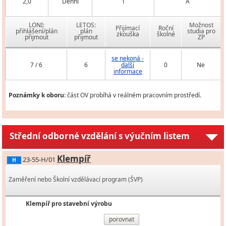
2,0
Denní
1
A
LONI:
LETOS:
Možnost
Přijímací
Roční
přihlášení/plán
plán
studia pro
zkouška
školné
přijmout
přijmout
ZP
se nekoná -
7 / 6
6
další
0
Ne
informace
Poznámky k oboru:
část OV probíhá v reálném pracovním prostředí.
Střední odborné vzdělání s výučním listem
Klempíř
23-55-H/01
H
Zaměření nebo Školní vzdělávací program (ŠVP)
Klempíř pro stavební výrobu
porovnat