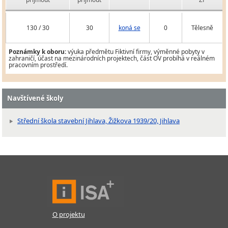
130 / 30
30
koná se
0
Tělesně
Poznámky k oboru:
výuka předmětu Fiktivní firmy, výměnné pobyty v
zahraničí, účast na mezinárodních projektech, část OV probíhá v reálném
pracovním prostředí.
Navštívené školy
Střední škola stavební Jihlava, Žižkova 1939/20, Jihlava
O projektu