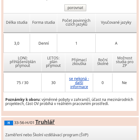
porovnat
Počet povinných
Délka studia
Forma studia
Vyučované jazyky
cizích jazyků
3,0
Denní
1
A
LONI:
LETOS:
Možnost
Přijímací
Roční
přihlášení/plán
plán
studia pro
zkouška
školné
přijmout
přijmout
ZP
se nekoná -
75 / 30
30
další
0
Ne
informace
Poznámky k oboru:
výměnné pobyty v zahraničí, účast na mezinárodních
projektech, část OV probíhá v reálném pracovním prostředí.
Truhlář
33-56-H/01
H
Zaměření nebo Školní vzdělávací program (ŠVP)