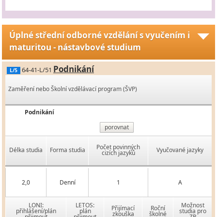
Úplné střední odborné vzdělání s vyučením i
maturitou - nástavbové studium
Podnikání
64-41-L/51
L/5
Zaměření nebo Školní vzdělávací program (ŠVP)
Podnikání
porovnat
Počet povinných
Délka studia
Forma studia
Vyučované jazyky
cizích jazyků
2,0
Denní
1
A
LONI:
LETOS:
Možnost
Přijímací
Roční
přihlášení/plán
plán
studia pro
zkouška
školné
přijmout
přijmout
ZP