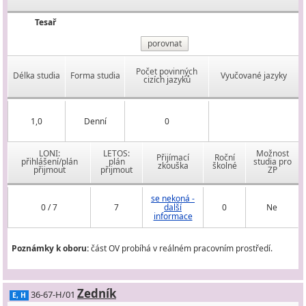
Tesař
porovnat
Počet povinných
Délka studia
Forma studia
Vyučované jazyky
cizích jazyků
1,0
Denní
0
LONI:
LETOS:
Možnost
Přijímací
Roční
přihlášení/plán
plán
studia pro
zkouška
školné
přijmout
přijmout
ZP
se nekoná -
0 / 7
7
další
0
Ne
informace
Poznámky k oboru:
část OV probíhá v reálném pracovním prostředí.
Zedník
36-67-H/01
E, H