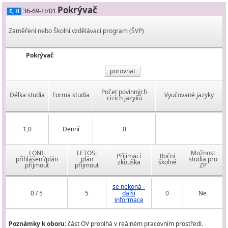
Pokrývač
36-69-H/01
E, H
Zaměření nebo Školní vzdělávací program (ŠVP)
Pokrývač
porovnat
Počet povinných
Délka studia
Forma studia
Vyučované jazyky
cizích jazyků
1,0
Denní
0
LONI:
LETOS:
Možnost
Přijímací
Roční
přihlášení/plán
plán
studia pro
zkouška
školné
přijmout
přijmout
ZP
se nekoná -
0 / 5
5
další
0
Ne
informace
Poznámky k oboru:
část OV probíhá v reálném pracovním prostředí.