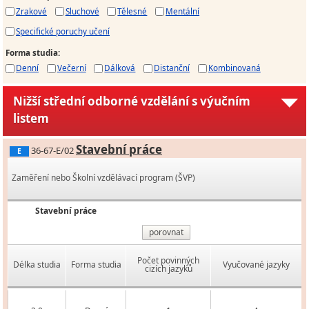
Zrakové
Sluchové
Tělesné
Mentální
Specifické poruchy učení
Forma studia
:
Denní
Večerní
Dálková
Distanční
Kombinovaná
Nižší střední odborné vzdělání s výučním
listem
Stavební práce
36-67-E/02
E
Zaměření nebo Školní vzdělávací program (ŠVP)
Stavební práce
porovnat
Počet povinných
Délka studia
Forma studia
Vyučované jazyky
cizích jazyků