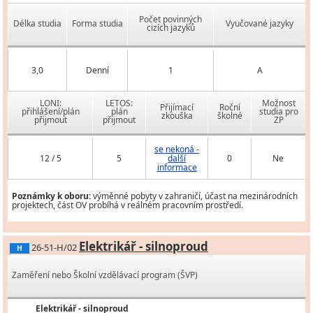
Počet povinných
Délka studia
Forma studia
Vyučované jazyky
cizích jazyků
3,0
Denní
1
A
LONI:
LETOS:
Možnost
Přijímací
Roční
přihlášení/plán
plán
studia pro
zkouška
školné
přijmout
přijmout
ZP
se nekoná -
12 / 5
5
další
0
Ne
informace
Poznámky k oboru:
výměnné pobyty v zahraničí, účast na mezinárodních
projektech, část OV probíhá v reálném pracovním prostředí.
Elektrikář - silnoproud
26-51-H/02
H
Zaměření nebo Školní vzdělávací program (ŠVP)
Elektrikář - silnoproud