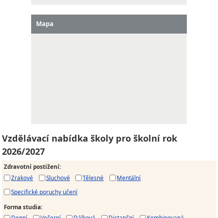
Mapa
Vzdělávací nabídka školy pro školní rok
2026/2027
Zdravotní postižení
:
Zrakové
Sluchové
Tělesné
Mentální
Specifické poruchy učení
Forma studia
:
Denní
Večerní
Dálková
Distanční
Kombinovaná