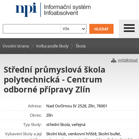
Úvodní strana
Volba podle školy
Škola
vytisknout
Střední průmyslová škola
polytechnická - Centrum
odborné přípravy Zlín
Adresa:
Nad Ovčírnou IV 2528, Zlín, 76001
Okres:
Zlín
Typ školy:
střední škola, veřejná
Vybavení školy a její
školní klub, venkovní hřiště, školní bufet,