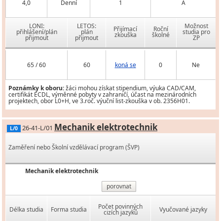
4,0
Denní
1
A
LONI:
LETOS:
Možnost
Přijímací
Roční
přihlášení/plán
plán
studia pro
zkouška
školné
přijmout
přijmout
ZP
65 / 60
60
koná se
0
Ne
Poznámky k oboru:
žáci mohou získat stipendium, výuka CAD/CAM,
certifikát ECDL, výměnné pobyty v zahraničí, účast na mezinárodních
projektech, obor L0+H, ve 3.roč. výuční list-zkouška v ob. 2356H01.
Mechanik elektrotechnik
26-41-L/01
L/0
Zaměření nebo Školní vzdělávací program (ŠVP)
Mechanik elektrotechnik
porovnat
Počet povinných
Délka studia
Forma studia
Vyučované jazyky
cizích jazyků