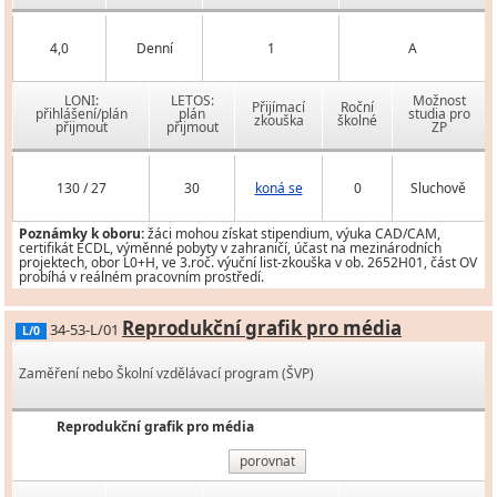
4,0
Denní
1
A
LONI:
LETOS:
Možnost
Přijímací
Roční
přihlášení/plán
plán
studia pro
zkouška
školné
přijmout
přijmout
ZP
130 / 27
30
koná se
0
Sluchově
Poznámky k oboru:
žáci mohou získat stipendium, výuka CAD/CAM,
certifikát ECDL, výměnné pobyty v zahraničí, účast na mezinárodních
projektech, obor L0+H, ve 3.roč. výuční list-zkouška v ob. 2652H01, část OV
probíhá v reálném pracovním prostředí.
Reprodukční grafik pro média
34-53-L/01
L/0
Zaměření nebo Školní vzdělávací program (ŠVP)
Reprodukční grafik pro média
porovnat