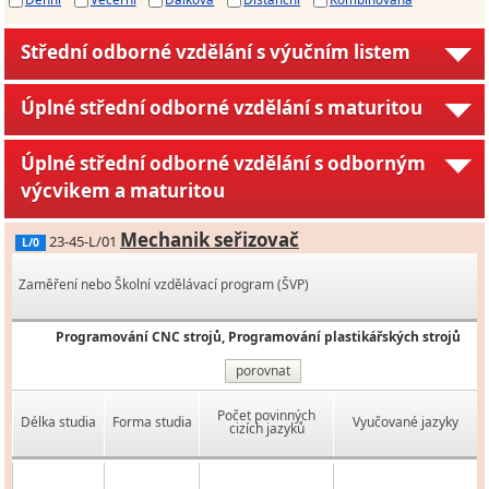
Střední odborné vzdělání s výučním listem
Úplné střední odborné vzdělání s maturitou
Úplné střední odborné vzdělání s odborným
výcvikem a maturitou
Mechanik seřizovač
23-45-L/01
L/0
Zaměření nebo Školní vzdělávací program (ŠVP)
Programování CNC strojů, Programování plastikářských strojů
porovnat
Počet povinných
Délka studia
Forma studia
Vyučované jazyky
cizích jazyků