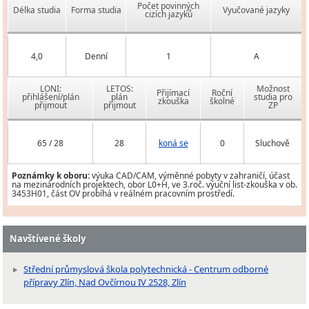
Počet povinných
Délka studia
Forma studia
Vyučované jazyky
cizích jazyků
4,0
Denní
1
A
LONI:
LETOS:
Možnost
Přijímací
Roční
přihlášení/plán
plán
studia pro
zkouška
školné
přijmout
přijmout
ZP
65 / 28
28
koná se
0
Sluchově
Poznámky k oboru:
výuka CAD/CAM, výměnné pobyty v zahraničí, účast
na mezinárodních projektech, obor L0+H, ve 3.roč. výuční list-zkouška v ob.
3453H01, část OV probíhá v reálném pracovním prostředí.
Navštívené školy
Střední průmyslová škola polytechnická - Centrum odborné
přípravy Zlín, Nad Ovčírnou IV 2528, Zlín