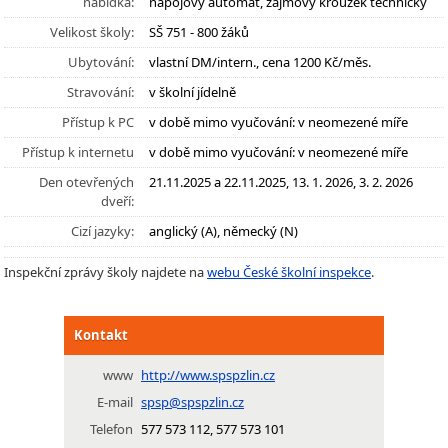
nabídka:
nápojový automat, zájmový kroužek technický
Velikost školy:
SŠ 751 - 800 žáků
Ubytování:
vlastní DM/intern., cena 1200 Kč/měs.
Stravování:
v školní jídelně
Přístup k PC
v době mimo vyučování: v neomezené míře
Přístup k internetu
v době mimo vyučování: v neomezené míře
Den otevřených
21.11.2025 a 22.11.2025, 13. 1. 2026, 3. 2. 2026
dveří:
Cizí jazyky:
anglický (A), německý (N)
Inspekční zprávy školy najdete na
webu České školní inspekce
.
Kontakt
www
http://www.spspzlin.cz
E-mail
spsp@spspzlin.cz
Telefon
577 573 112, 577 573 101