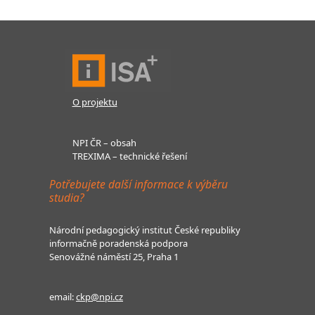
O projektu
NPI ČR – obsah
TREXIMA – technické řešení
Potřebujete další informace k výběru
studia?
Národní pedagogický institut České republiky
informačně poradenská podpora
Senovážné náměstí 25, Praha 1
email:
ckp@npi.cz