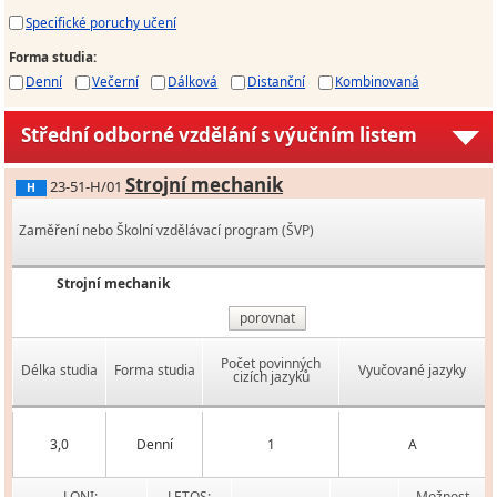
Specifické poruchy učení
Forma studia
:
Denní
Večerní
Dálková
Distanční
Kombinovaná
Střední odborné vzdělání s výučním listem
Strojní mechanik
23-51-H/01
H
Zaměření nebo Školní vzdělávací program (ŠVP)
Strojní mechanik
porovnat
Počet povinných
Délka studia
Forma studia
Vyučované jazyky
cizích jazyků
3,0
Denní
1
A
LONI:
LETOS:
Možnost