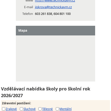
www
http://www.technickavm.cz
E-mail
jiskrova@technickavm.cz
Telefon
603 261 838, 604 801 100
Mapa
Vzdělávací nabídka školy pro školní rok
2026/2027
Zdravotní postižení
:
Zrakové
Sluchové
Tělesné
Mentální