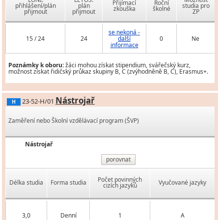
Přijímací
Roční
přihlášení/plán
plán
studia pro
zkouška
školné
přijmout
přijmout
ZP
se nekoná -
15 / 24
24
další
0
Ne
informace
Poznámky k oboru:
žáci mohou získat stipendium, svářečský kurz,
možnost získat řidičský průkaz skupiny B, C (zvýhodněně B, C), Erasmus+.
Nástrojař
23-52-H/01
H
Zaměření nebo Školní vzdělávací program (ŠVP)
Nástrojař
porovnat
Počet povinných
Délka studia
Forma studia
Vyučované jazyky
cizích jazyků
3,0
Denní
1
A