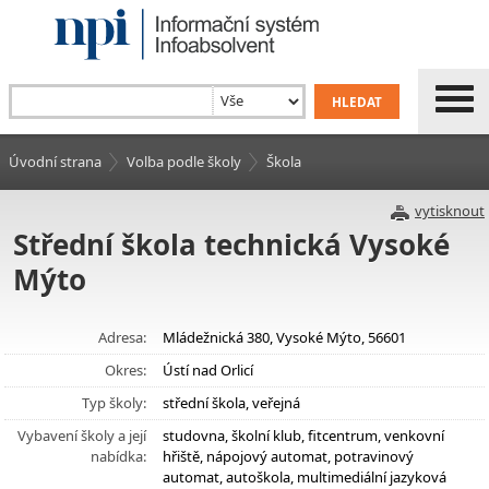
Úvodní strana
Volba podle školy
Škola
vytisknout
Střední škola technická Vysoké
Mýto
Adresa:
Mládežnická 380, Vysoké Mýto, 56601
Okres:
Ústí nad Orlicí
Typ školy:
střední škola, veřejná
Vybavení školy a její
studovna, školní klub, fitcentrum, venkovní
nabídka:
hřiště, nápojový automat, potravinový
automat, autoškola, multimediální jazyková