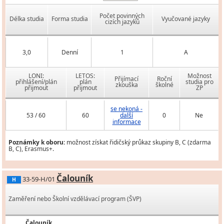
Počet povinných
Délka studia
Forma studia
Vyučované jazyky
cizích jazyků
3,0
Denní
1
A
LONI:
LETOS:
Možnost
Přijímací
Roční
přihlášení/plán
plán
studia pro
zkouška
školné
přijmout
přijmout
ZP
se nekoná -
53 / 60
60
další
0
Ne
informace
Poznámky k oboru:
možnost získat řidičský průkaz skupiny B, C (zdarma
B, C), Erasmus+.
Čalouník
33-59-H/01
H
Zaměření nebo Školní vzdělávací program (ŠVP)
Čalouník