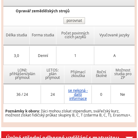
Opravář zemědělských strojů
porovnat
Počet povinných
Délka studia
Forma studia
Vyučované jazyky
cizích jazyků
3,0
Denní
1
A
LONI:
LETOS:
Možnost
Přijímací
Roční
přihlášení/plán
plán
studia pro
zkouška
školné
přijmout
přijmout
ZP
se nekoná -
36 / 24
24
další
0
Ne
informace
Poznámky k oboru:
žáci mohou získat stipendium, svářečský kurz,
možnost získat řidičský průkaz skupiny B, C, T (zdarma B, C, T), Erasmus+.
Úplné střední odborné vzdělání s maturitou