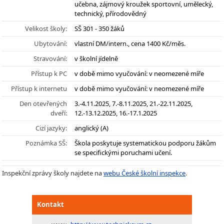
učebna, zájmový kroužek sportovní, umělecký,
technický, přírodovědný
Velikost školy:
SŠ 301 - 350 žáků
Ubytování:
vlastní DM/intern., cena 1400 Kč/měs.
Stravování:
v školní jídelně
Přístup k PC
v době mimo vyučování: v neomezené míře
Přístup k internetu
v době mimo vyučování: v neomezené míře
Den otevřených
3.-4.11.2025, 7.-8.11.2025, 21.-22.11.2025,
dveří:
12.-13.12.2025, 16.-17.1.2025
Cizí jazyky:
anglický (A)
Poznámka SŠ:
Škola poskytuje systematickou podporu žákům
se specifickými poruchami učení.
Inspekční zprávy školy najdete na
webu České školní inspekce
.
Kontakt