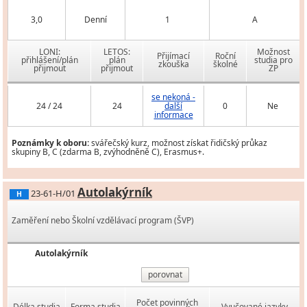
3,0
Denní
1
A
LONI:
LETOS:
Možnost
Přijímací
Roční
přihlášení/plán
plán
studia pro
zkouška
školné
přijmout
přijmout
ZP
se nekoná -
24 / 24
24
další
0
Ne
informace
Poznámky k oboru:
svářečský kurz, možnost získat řidičský průkaz
skupiny B, C (zdarma B, zvýhodněně C), Erasmus+.
Autolakýrník
23-61-H/01
H
Zaměření nebo Školní vzdělávací program (ŠVP)
Autolakýrník
porovnat
Počet povinných
Délka studia
Forma studia
Vyučované jazyky