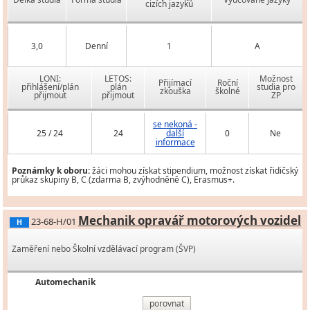
cizích jazyků
3,0
Denní
1
A
LONI:
LETOS:
Možnost
Přijímací
Roční
přihlášení/plán
plán
studia pro
zkouška
školné
přijmout
přijmout
ZP
se nekoná -
25 / 24
24
další
0
Ne
informace
Poznámky k oboru:
žáci mohou získat stipendium, možnost získat řidičský
průkaz skupiny B, C (zdarma B, zvýhodněně C), Erasmus+.
Mechanik opravář motorových vozidel
23-68-H/01
H
Zaměření nebo Školní vzdělávací program (ŠVP)
Automechanik
porovnat