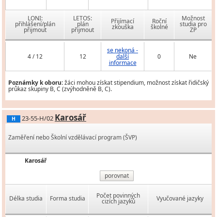
LONI:
LETOS:
Možnost
Přijímací
Roční
přihlášení/plán
plán
studia pro
zkouška
školné
přijmout
přijmout
ZP
se nekoná -
4 / 12
12
další
0
Ne
informace
Poznámky k oboru:
žáci mohou získat stipendium, možnost získat řidičský
průkaz skupiny B, C (zvýhodněně B, C).
Karosář
23-55-H/02
H
Zaměření nebo Školní vzdělávací program (ŠVP)
Karosář
porovnat
Počet povinných
Délka studia
Forma studia
Vyučované jazyky
cizích jazyků