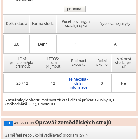
porovnat
Počet povinných
Délka studia
Forma studia
Vyučované jazyky
cizích jazyků
3,0
Denní
1
A
LONI:
LETOS:
Možnost
Přijímací
Roční
přihlášení/plán
plán
studia pro
zkouška
školné
přijmout
přijmout
ZP
se nekoná -
25 / 12
12
další
0
Ne
informace
Poznámky k oboru:
možnost získat řidičský průkaz skupiny B, C
(zvýhodněně B, C), Erasmus+.
Opravář zemědělských strojů
41-55-H/01
H
Zaměření nebo Školní vzdělávací program (ŠVP)