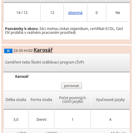
14 / 12
12
písemná
0
Ne
Poznámky k oboru:
žáci mohou získat stipendium, certifikát ECDL, část
OV probíhá v reálném pracovním prostředí.
Karosář
23-55-H/02
H
Zaměření nebo Školní vzdělávací program (ŠVP)
Karosář
porovnat
Počet povinných
Délka studia
Forma studia
Vyučované jazyky
cizích jazyků
3,0
Denní
1
A