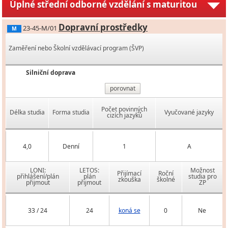
Úplné střední odborné vzdělání s maturitou
Dopravní prostředky
23-45-M/01
M
Zaměření nebo Školní vzdělávací program (ŠVP)
Silniční doprava
porovnat
Počet povinných
Délka studia
Forma studia
Vyučované jazyky
cizích jazyků
4,0
Denní
1
A
LONI:
LETOS:
Možnost
Přijímací
Roční
přihlášení/plán
plán
studia pro
zkouška
školné
přijmout
přijmout
ZP
33 / 24
24
koná se
0
Ne