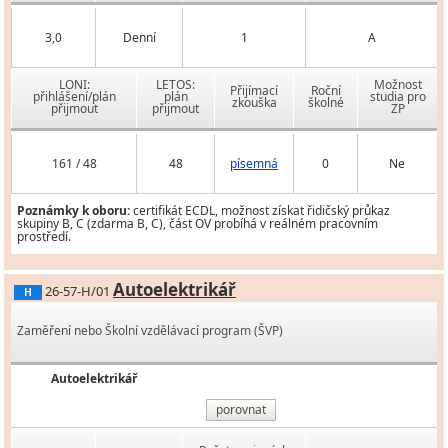
3,0
Denní
1
A
LONI:
LETOS:
Možnost
Přijímací
Roční
přihlášení/plán
plán
studia pro
zkouška
školné
přijmout
přijmout
ZP
161 / 48
48
písemná
0
Ne
Poznámky k oboru:
certifikát ECDL, možnost získat řidičský průkaz
skupiny B, C (zdarma B, C), část OV probíhá v reálném pracovním
prostředí.
Autoelektrikář
26-57-H/01
H
Zaměření nebo Školní vzdělávací program (ŠVP)
Autoelektrikář
porovnat