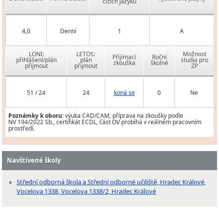
cizích jazyků
4,0
Denní
1
A
LONI:
LETOS:
Možnost
Přijímací
Roční
přihlášení/plán
plán
studia pro
zkouška
školné
přijmout
přijmout
ZP
51 / 24
24
koná se
0
Ne
Poznámky k oboru:
výuka CAD/CAM, příprava na zkoušky podle
NV 194/2022 Sb., certifikát ECDL, část OV probíhá v reálném pracovním
prostředí.
Navštívené školy
Střední odborná škola a Střední odborné učiliště, Hradec Králové,
Vocelova 1338, Vocelova 1338/2, Hradec Králové