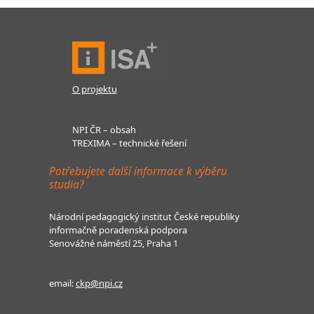
O projektu
NPI ČR – obsah
TREXIMA – technické řešení
Potřebujete další informace k výběru
studia?
Národní pedagogický institut České republiky
informačně poradenská podpora
Senovážné náměstí 25, Praha 1
email:
ckp@npi.cz