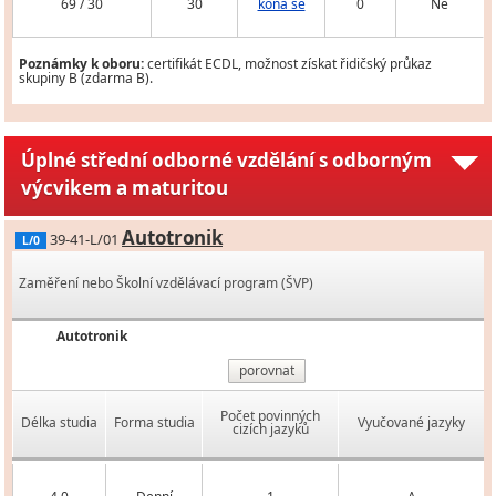
69 / 30
30
koná se
0
Ne
Poznámky k oboru:
certifikát ECDL, možnost získat řidičský průkaz
skupiny B (zdarma B).
Úplné střední odborné vzdělání s odborným
výcvikem a maturitou
Autotronik
39-41-L/01
L/0
Zaměření nebo Školní vzdělávací program (ŠVP)
Autotronik
porovnat
Počet povinných
Délka studia
Forma studia
Vyučované jazyky
cizích jazyků