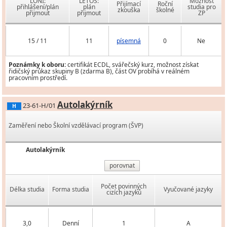
LONI:
LETOS:
Možnost
Přijímací
Roční
přihlášení/plán
plán
studia pro
zkouška
školné
přijmout
přijmout
ZP
15 / 11
11
písemná
0
Ne
Poznámky k oboru:
certifikát ECDL, svářečský kurz, možnost získat
řidičský průkaz skupiny B (zdarma B), část OV probíhá v reálném
pracovním prostředí.
Autolakýrník
23-61-H/01
H
Zaměření nebo Školní vzdělávací program (ŠVP)
Autolakýrník
porovnat
Počet povinných
Délka studia
Forma studia
Vyučované jazyky
cizích jazyků
3,0
Denní
1
A