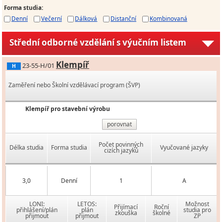
Forma studia
:
Denní
Večerní
Dálková
Distanční
Kombinovaná
Střední odborné vzdělání s výučním listem
Klempíř
23-55-H/01
H
Zaměření nebo Školní vzdělávací program (ŠVP)
Klempíř pro stavební výrobu
porovnat
Počet povinných
Délka studia
Forma studia
Vyučované jazyky
cizích jazyků
3,0
Denní
1
A
LONI:
LETOS:
Možnost
Přijímací
Roční
přihlášení/plán
plán
studia pro
zkouška
školné
přijmout
přijmout
ZP