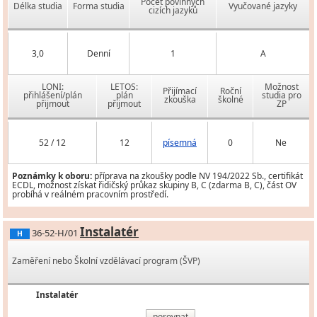
Počet povinných
Délka studia
Forma studia
Vyučované jazyky
cizích jazyků
3,0
Denní
1
A
LONI:
LETOS:
Možnost
Přijímací
Roční
přihlášení/plán
plán
studia pro
zkouška
školné
přijmout
přijmout
ZP
52 / 12
12
písemná
0
Ne
Poznámky k oboru:
příprava na zkoušky podle NV 194/2022 Sb., certifikát
ECDL, možnost získat řidičský průkaz skupiny B, C (zdarma B, C), část OV
probíhá v reálném pracovním prostředí.
Instalatér
36-52-H/01
H
Zaměření nebo Školní vzdělávací program (ŠVP)
Instalatér
porovnat