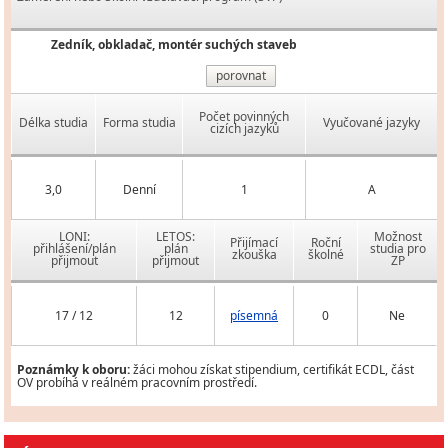
Zedník, obkladač, montér suchých staveb
porovnat
Počet povinných
Délka studia
Forma studia
Vyučované jazyky
cizích jazyků
3,0
Denní
1
A
LONI:
LETOS:
Možnost
Přijímací
Roční
přihlášení/plán
plán
studia pro
zkouška
školné
přijmout
přijmout
ZP
17 / 12
12
písemná
0
Ne
Poznámky k oboru:
žáci mohou získat stipendium, certifikát ECDL, část
OV probíhá v reálném pracovním prostředí.