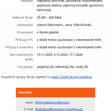
nabídka:
nápojový automat, autoškola, multimediální
jazyková učebna, zájmový kroužek sportovní,
technický
Velikost školy:
SŠ 601 - 650 žáků
Ubytování:
vlastní DM/intern., cena 1500 Kč/měs.
Stravování:
v školní jídelně
Přístup k PC
v době mimo vyučování: v neomezené míře
Přístup k internetu
v době mimo vyučování: v neomezené míře
Den otevřených
15.11.2025, 5.12.2025, 17.1.2026
dveří:
Cizí jazyky:
anglický (A), německý (N), ruský (R)
Inspekční zprávy školy najdete na
webu České školní inspekce
.
Kontakt
www
http://www.vocelova.cz
E-mail
tlaskalova@sosasou-vocelova.cz