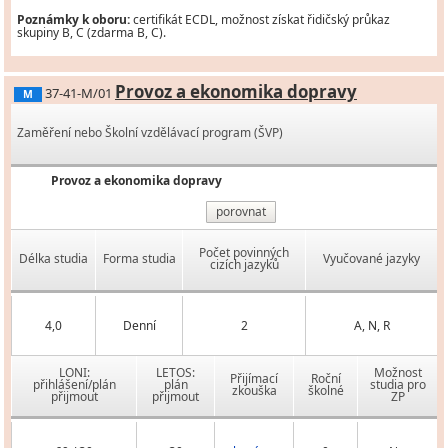
Poznámky k oboru:
certifikát ECDL, možnost získat řidičský průkaz
skupiny B, C (zdarma B, C).
Provoz a ekonomika dopravy
37-41-M/01
M
Zaměření nebo Školní vzdělávací program (ŠVP)
Provoz a ekonomika dopravy
porovnat
Počet povinných
Délka studia
Forma studia
Vyučované jazyky
cizích jazyků
4,0
Denní
2
A, N, R
LONI:
LETOS:
Možnost
Přijímací
Roční
přihlášení/plán
plán
studia pro
zkouška
školné
přijmout
přijmout
ZP