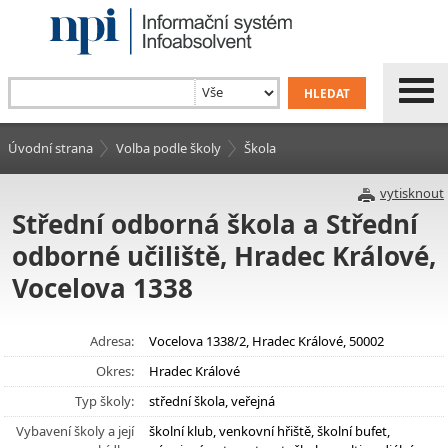
Úvodní strana
Volba podle školy
Škola
vytisknout
Střední odborná škola a Střední
odborné učiliště, Hradec Králové,
Vocelova 1338
Adresa:
Vocelova 1338/2, Hradec Králové, 50002
Okres:
Hradec Králové
Typ školy:
střední škola, veřejná
Vybavení školy a její
školní klub, venkovní hřiště, školní bufet,