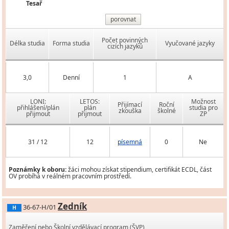
Tesař
porovnat
Počet povinných
Délka studia
Forma studia
Vyučované jazyky
cizích jazyků
3,0
Denní
1
A
LONI:
LETOS:
Možnost
Přijímací
Roční
přihlášení/plán
plán
studia pro
zkouška
školné
přijmout
přijmout
ZP
31 / 12
12
písemná
0
Ne
Poznámky k oboru:
žáci mohou získat stipendium, certifikát ECDL, část
OV probíhá v reálném pracovním prostředí.
Zedník
36-67-H/01
H
Zaměření nebo Školní vzdělávací program (ŠVP)