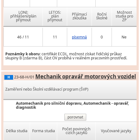
LONI:
LETOS:
Možnost
Přijímací
Roční
přihlášení/plán
plán
studia pro
zkouška
školné
přijmout
přijmout
ZP
46 / 11
11
písemná
0
Ne
Poznámky k oboru:
certifikát ECDL, možnost získat řidičský průkaz
skupiny B (zdarma B), část OV probíhá v reálném pracovním prostředí.
Mechanik opravář motorových vozidel
23-68-H/01
H
Zaměření nebo Školní vzdělávací program (ŠVP)
Automechanik pro silniční dopravu, Automechanik - opravář,
diagnostik
porovnat
Počet povinných
Délka studia
Forma studia
Vyučované jazyky
cizích jazyků