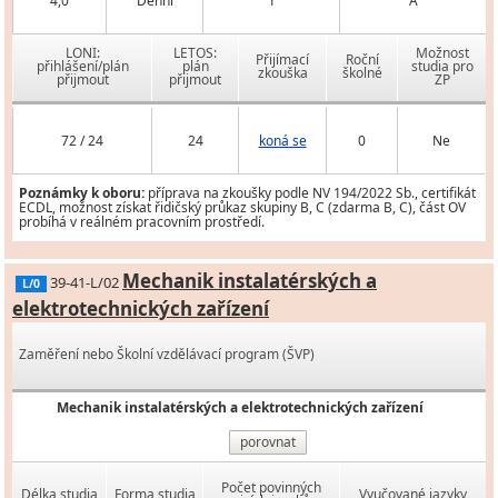
4,0
Denní
1
A
LONI:
LETOS:
Možnost
Přijímací
Roční
přihlášení/plán
plán
studia pro
zkouška
školné
přijmout
přijmout
ZP
72 / 24
24
koná se
0
Ne
Poznámky k oboru:
příprava na zkoušky podle NV 194/2022 Sb., certifikát
ECDL, možnost získat řidičský průkaz skupiny B, C (zdarma B, C), část OV
probíhá v reálném pracovním prostředí.
Mechanik instalatérských a
39-41-L/02
L/0
elektrotechnických zařízení
Zaměření nebo Školní vzdělávací program (ŠVP)
Mechanik instalatérských a elektrotechnických zařízení
porovnat
Počet povinných
Délka studia
Forma studia
Vyučované jazyky