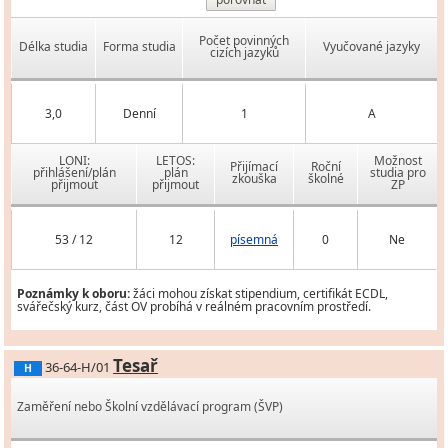
Počet povinných
Délka studia
Forma studia
Vyučované jazyky
cizích jazyků
3,0
Denní
1
A
LONI:
LETOS:
Možnost
Přijímací
Roční
přihlášení/plán
plán
studia pro
zkouška
školné
přijmout
přijmout
ZP
53 / 12
12
písemná
0
Ne
Poznámky k oboru:
žáci mohou získat stipendium, certifikát ECDL,
svářečský kurz, část OV probíhá v reálném pracovním prostředí.
Tesař
36-64-H/01
H
Zaměření nebo Školní vzdělávací program (ŠVP)