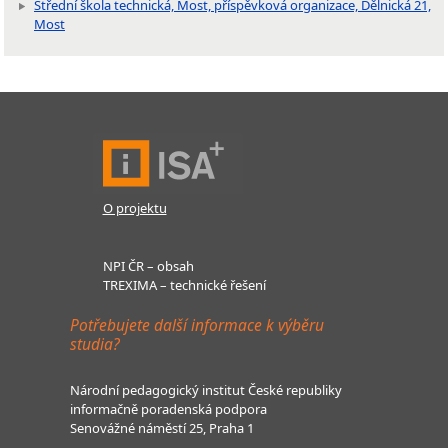
Střední škola technická, Most, příspěvková organizace, Dělnická 21,
Most
O projektu
NPI ČR – obsah
TREXIMA – technické řešení
Potřebujete další informace k výběru
studia?
Národní pedagogický institut České republiky
informačně poradenská podpora
Senovážné náměstí 25, Praha 1