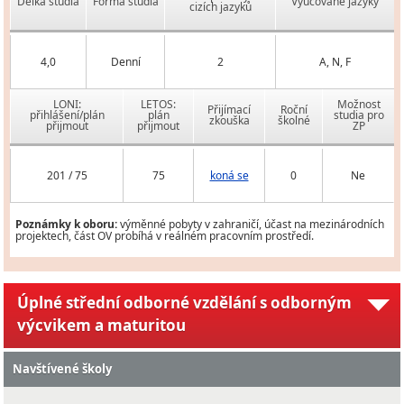
Délka studia
Forma studia
Vyučované jazyky
cizích jazyků
4,0
Denní
2
A, N, F
LONI:
LETOS:
Možnost
Přijímací
Roční
přihlášení/plán
plán
studia pro
zkouška
školné
přijmout
přijmout
ZP
201 / 75
75
koná se
0
Ne
Poznámky k oboru:
výměnné pobyty v zahraničí, účast na mezinárodních
projektech, část OV probíhá v reálném pracovním prostředí.
Úplné střední odborné vzdělání s odborným
výcvikem a maturitou
Navštívené školy