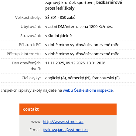
zájmový kroužek sportovní,
bezbariérové
prostředí školy
Velikost školy:
SŠ 801 - 850 žáků
Ubytování:
vlastní DM/intern., cena 1800 Kč/měs.
Stravování:
v školní jídelně
Přístup k PC
v době mimo vyučování: v omezené míře
Přístup k internetu
v době mimo vyučování: v omezené míře
Den otevřených
11.11.2025, 09.12.2025, 13.01.2026
dveří:
Cizí jazyky:
anglický (A), německý (N), francouzský (F)
Inspekční zprávy školy najdete na
webu České školní inspekce
.
Kontakt
www
http://www.sstmost.cz
E-mail
jirakova.jana@sstmost.cz