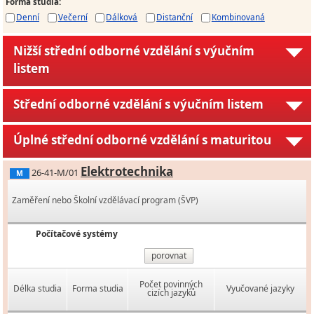
Forma studia
:
Denní
Večerní
Dálková
Distanční
Kombinovaná
Nižší střední odborné vzdělání s výučním
listem
Střední odborné vzdělání s výučním listem
Úplné střední odborné vzdělání s maturitou
Elektrotechnika
26-41-M/01
M
Zaměření nebo Školní vzdělávací program (ŠVP)
Počítačové systémy
porovnat
Počet povinných
Délka studia
Forma studia
Vyučované jazyky
cizích jazyků