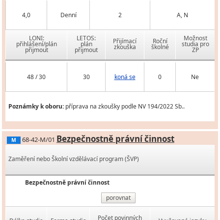
4,0
Denní
2
A, N
LONI:
LETOS:
Možnost
Přijímací
Roční
přihlášení/plán
plán
studia pro
zkouška
školné
přijmout
přijmout
ZP
48 / 30
30
koná se
0
Ne
Poznámky k oboru:
příprava na zkoušky podle NV 194/2022 Sb..
Bezpečnostně právní činnost
68-42-M/01
M
Zaměření nebo Školní vzdělávací program (ŠVP)
Bezpečnostně právní činnost
porovnat
Počet povinných