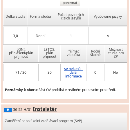
porovnat
Počet povinných
Délka studia
Forma studia
Vyučované jazyky
cizích jazyků
3,0
Denní
1
A
LONI:
LETOS:
Možnost
Přijímací
Roční
přihlášení/plán
plán
studia pro
zkouška
školné
přijmout
přijmout
ZP
se nekoná -
71 / 30
30
další
0
Ne
informace
Poznámky k oboru:
část OV probíhá v reálném pracovním prostředí.
Instalatér
36-52-H/01
H
Zaměření nebo Školní vzdělávací program (ŠVP)