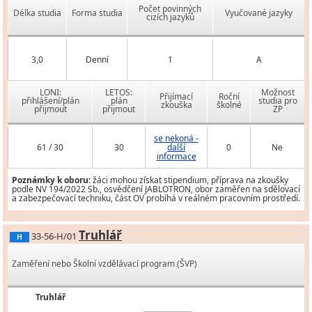
Počet povinných
Délka studia
Forma studia
Vyučované jazyky
cizích jazyků
3,0
Denní
1
A
LONI:
LETOS:
Možnost
Přijímací
Roční
přihlášení/plán
plán
studia pro
zkouška
školné
přijmout
přijmout
ZP
se nekoná -
61 / 30
30
další
0
Ne
informace
Poznámky k oboru:
žáci mohou získat stipendium, příprava na zkoušky
podle NV 194/2022 Sb., osvědčení JABLOTRON, obor zaměřen na sdělovací
a zabezpečovací techniku, část OV probíhá v reálném pracovním prostředí.
Truhlář
33-56-H/01
H
Zaměření nebo Školní vzdělávací program (ŠVP)
Truhlář