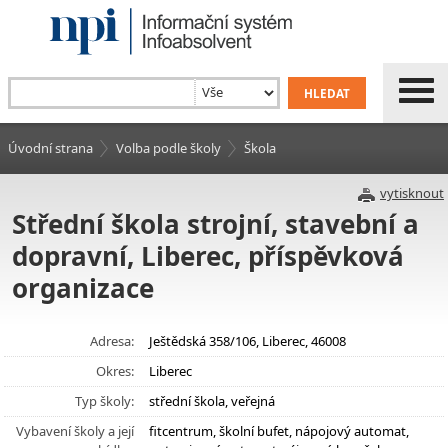
Úvodní strana
Volba podle školy
Škola
vytisknout
Střední škola strojní, stavební a
dopravní, Liberec, příspěvková
organizace
Adresa:
Ještědská 358/106, Liberec, 46008
Okres:
Liberec
Typ školy:
střední škola, veřejná
Vybavení školy a její
fitcentrum, školní bufet, nápojový automat,