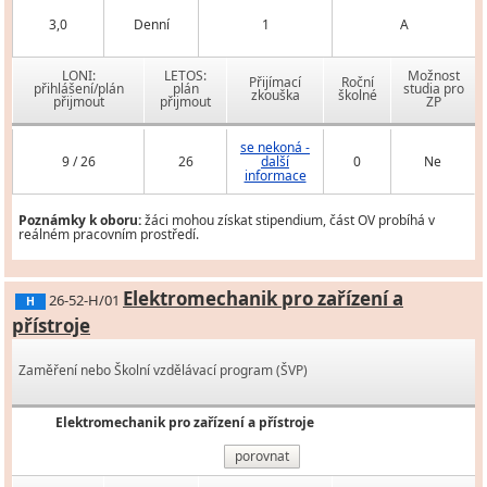
3,0
Denní
1
A
LONI:
LETOS:
Možnost
Přijímací
Roční
přihlášení/plán
plán
studia pro
zkouška
školné
přijmout
přijmout
ZP
se nekoná -
9 / 26
26
další
0
Ne
informace
Poznámky k oboru:
žáci mohou získat stipendium, část OV probíhá v
reálném pracovním prostředí.
Elektromechanik pro zařízení a
26-52-H/01
H
přístroje
Zaměření nebo Školní vzdělávací program (ŠVP)
Elektromechanik pro zařízení a přístroje
porovnat