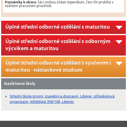
Poznámky k oboru:
žáci mohou získat stipendium, část OV probíhá v
reálném pracovním prostředí.
Úplné střední odborné vzdělání s maturitou
Úplné střední odborné vzdělání s odborným
výcvikem a maturitou
Úplné střední odborné vzdělání s vyučením i
maturitou - nástavbové studium
Navštívené školy
Střední škola strojní, stavební a dopravní, Liberec, příspěvková
organizace, Ještědská 358/106, Liberec