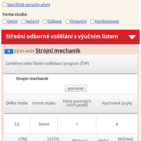
Specifické poruchy učení
Forma studia
:
Denní
Večerní
Dálková
Distanční
Kombinovaná
Střední odborné vzdělání s výučním listem
Strojní mechanik
23-51-H/01
H
Zaměření nebo Školní vzdělávací program (ŠVP)
Strojní mechanik
porovnat
Počet povinných
Délka studia
Forma studia
Vyučované jazyky
cizích jazyků
3,0
Denní
1
A
LONI:
LETOS:
Možnost
Přijímací
Roční