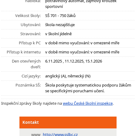
nabídka:
potravinový automat, zájmový kroužek
sportovní
Velikost školy:
SŠ 701 - 750 žáků
Ubytování:
škola nezajišťuje
Stravování:
v školní jídelně
Přístup k PC
v době mimo vyučování: v omezené míře
Přístup k internetu
v době mimo vyučování: v omezené míře
Den otevřených
6.11.2025 , 11.12.2025, 15.1.2026
dveří:
Cizí jazyky:
anglický (A), německý (N)
Poznámka SŠ:
Škola poskytuje systematickou podporu žákům
se specifickými poruchami učení.
Inspekční zprávy školy najdete na
webu České školní inspekce
.
Kontakt
www
http://www.sslbc.cz