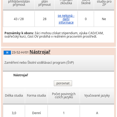
přihlášení/plán
plán
studia pro
zkouška
školné
přijmout
přijmout
ZP
se nekoná -
43 / 28
28
další
0
Ne
informace
Poznámky k oboru:
žáci mohou získat stipendium, výuka CAD/CAM,
svářečský kurz, část OV probíhá v reálném pracovním prostředí.
Nástrojař
23-52-H/01
H
Zaměření nebo Školní vzdělávací program (ŠVP)
Nástrojař
porovnat
Počet povinných
Délka studia
Forma studia
Vyučované jazyky
cizích jazyků
3,0
Denní
1
A