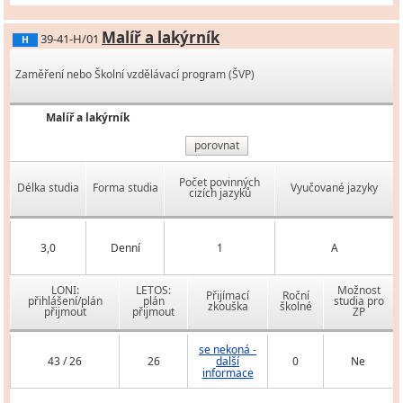
Malíř a lakýrník
39-41-H/01
H
Zaměření nebo Školní vzdělávací program (ŠVP)
Malíř a lakýrník
porovnat
Počet povinných
Délka studia
Forma studia
Vyučované jazyky
cizích jazyků
3,0
Denní
1
A
LONI:
LETOS:
Možnost
Přijímací
Roční
přihlášení/plán
plán
studia pro
zkouška
školné
přijmout
přijmout
ZP
se nekoná -
43 / 26
26
další
0
Ne
informace