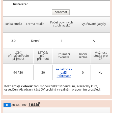
Instalatér
porovnat
Počet povinných
Délka studia
Forma studia
Vyučované jazyky
cizích jazyků
3,0
Denní
1
A
LONI:
LETOS:
Možnost
Přijímací
Roční
přihlášení/plán
plán
studia pro
zkouška
školné
přijmout
přijmout
ZP
se nekoná -
94 / 30
30
další
0
Ne
informace
Poznámky k oboru:
žáci mohou získat stipendium, svářečský kurz,
osvědčení Alcadrain, část OV probíhá v reálném pracovním prostředí.
Tesař
36-64-H/01
H