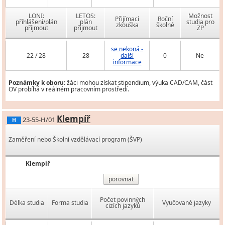
LONI:
LETOS:
Možnost
Přijímací
Roční
přihlášení/plán
plán
studia pro
zkouška
školné
přijmout
přijmout
ZP
se nekoná -
22 / 28
28
další
0
Ne
informace
Poznámky k oboru:
žáci mohou získat stipendium, výuka CAD/CAM, část
OV probíhá v reálném pracovním prostředí.
Klempíř
23-55-H/01
H
Zaměření nebo Školní vzdělávací program (ŠVP)
Klempíř
porovnat
Počet povinných
Délka studia
Forma studia
Vyučované jazyky
cizích jazyků