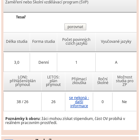
Zaměření nebo Školní vzdělávací program (ŠVP)
Tesař
porovnat
Počet povinných
Délka studia
Forma studia
Vyučované jazyky
cizích jazyků
3,0
Denní
1
A
LONI:
LETOS:
Možnost
Přijímací
Roční
přihlášení/plán
plán
studia pro
zkouška
školné
přijmout
přijmout
ZP
se nekoná -
38 / 26
26
další
0
Ne
informace
Poznámky k oboru:
žáci mohou získat stipendium, část OV probíhá v
reálném pracovním prostředí.