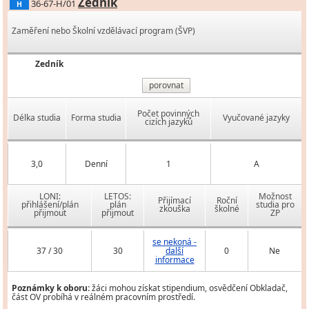
Zedník
36-67-H/01
H
Zaměření nebo Školní vzdělávací program (ŠVP)
Zedník
porovnat
Počet povinných
Délka studia
Forma studia
Vyučované jazyky
cizích jazyků
3,0
Denní
1
A
LONI:
LETOS:
Možnost
Přijímací
Roční
přihlášení/plán
plán
studia pro
zkouška
školné
přijmout
přijmout
ZP
se nekoná -
37 / 30
30
další
0
Ne
informace
Poznámky k oboru:
žáci mohou získat stipendium, osvědčení Obkladač,
část OV probíhá v reálném pracovním prostředí.