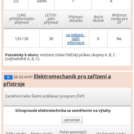
3,0
Denní
1
A
LONI:
LETOS:
Možnost
Přijímací
Roční
přihlášení/plán
plán
studia pro
zkouška
školné
přijmout
přijmout
ZP
se nekoná -
125 / 30
30
další
0
Ne
informace
Poznámky k oboru:
možnost získat řidičský průkaz skupiny A, B, C
(zvýhodněně A, B, C).
Elektromechanik pro zařízení a
26-52-H/01
H
přístroje
Zaměření nebo Školní vzdělávací program (ŠVP)
Silnoproudá elektrotechnika se zaměřením na výtahy
porovnat
Počet povinných
Délka studia
Forma studia
Vyučované jazyky