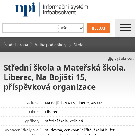
Úvodní strana
Volba podle školy
Škola
vytisknout
Střední škola a Mateřská škola,
Liberec, Na Bojišti 15,
příspěvková organizace
Adresa:
Na Bojišti 759/15, Liberec, 46007
Okres:
Liberec
Typ školy:
střední škola, veřejná
Vybavení školy a její
studovna, venkovní hřiště, školní bufet,