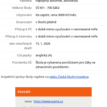
nabídka:
nápojový automat, autoškola
Velikost školy:
SŠ 651 - 700 žáků
Ubytování:
lze zajistit, cena 3000 Kč/měs.
Stravování:
v školní jídelně
Přístup k PC
v době mimo vyučování: v neomezené míře
Přístup k internetu
v době mimo vyučování: v neomezené míře
Den otevřených
15. 1. 2026
dveří:
Cizí jazyky:
anglický (A)
Poznámka SŠ:
Škola je vybavena pomůckami pro žáky se
zdravotním postižením.
Inspekční zprávy školy najdete na
webu České školní inspekce
.
Kontakt
www
http://www.ssams.cz