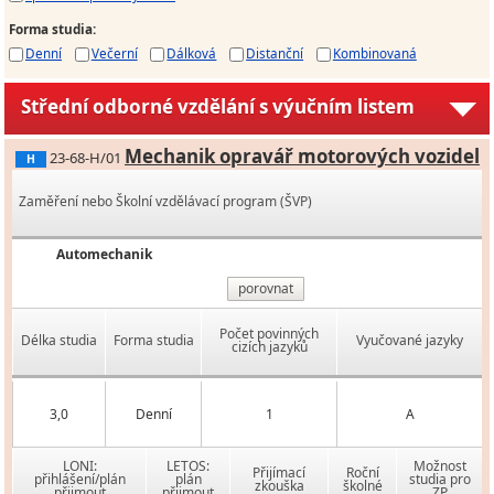
Forma studia
:
Denní
Večerní
Dálková
Distanční
Kombinovaná
Střední odborné vzdělání s výučním listem
Mechanik opravář motorových vozidel
23-68-H/01
H
Zaměření nebo Školní vzdělávací program (ŠVP)
Automechanik
porovnat
Počet povinných
Délka studia
Forma studia
Vyučované jazyky
cizích jazyků
3,0
Denní
1
A
LONI:
LETOS:
Možnost
Přijímací
Roční
přihlášení/plán
plán
studia pro
zkouška
školné
přijmout
přijmout
ZP