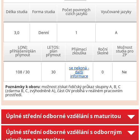
Počet povinných
Délka studia
Forma studia
Vyučované jazyky
cizích jazyků
3,0
Denní
1
A
LONI:
LETOS:
Možnost
Přijímací
Roční
přihlášení/plán
plán
studia pro
zkouška
školné
přijmout
přijmout
ZP
se nekoná -
108 / 30
30
další
0
Ne
informace
Poznámky k oboru:
možnost získat řidičský průkaz skupiny A, B, C
(zdarma B, C, zvýhodněně A), část OV probíhá v reálném pracovním
prostředí.
Úplné střední odborné vzdělání s maturitou
Úplné střední odborné vzdělání s odborným
výcvikem a maturitou