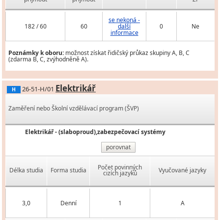
se nekoná -
182 / 60
60
další
0
Ne
informace
Poznámky k oboru:
možnost získat řidičský průkaz skupiny A, B, C
(zdarma B, C, zvýhodněně A).
Elektrikář
26-51-H/01
H
Zaměření nebo Školní vzdělávací program (ŠVP)
Elektrikář - (slaboproud),zabezpečovací systémy
porovnat
Počet povinných
Délka studia
Forma studia
Vyučované jazyky
cizích jazyků
3,0
Denní
1
A