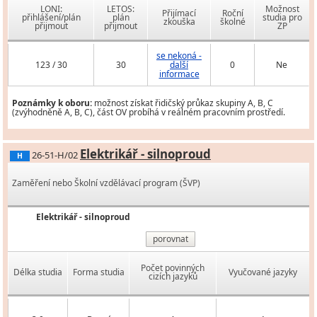
LONI:
LETOS:
Možnost
Přijímací
Roční
přihlášení/plán
plán
studia pro
zkouška
školné
přijmout
přijmout
ZP
se nekoná -
123 / 30
30
další
0
Ne
informace
Poznámky k oboru:
možnost získat řidičský průkaz skupiny A, B, C
(zvýhodněně A, B, C), část OV probíhá v reálném pracovním prostředí.
Elektrikář - silnoproud
26-51-H/02
H
Zaměření nebo Školní vzdělávací program (ŠVP)
Elektrikář - silnoproud
porovnat
Počet povinných
Délka studia
Forma studia
Vyučované jazyky
cizích jazyků