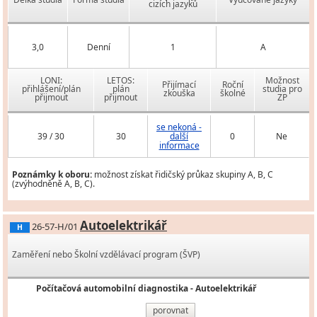
cizích jazyků
3,0
Denní
1
A
LONI:
LETOS:
Možnost
Přijímací
Roční
přihlášení/plán
plán
studia pro
zkouška
školné
přijmout
přijmout
ZP
se nekoná -
39 / 30
30
další
0
Ne
informace
Poznámky k oboru:
možnost získat řidičský průkaz skupiny A, B, C
(zvýhodněně A, B, C).
Autoelektrikář
26-57-H/01
H
Zaměření nebo Školní vzdělávací program (ŠVP)
Počítačová automobilní diagnostika - Autoelektrikář
porovnat