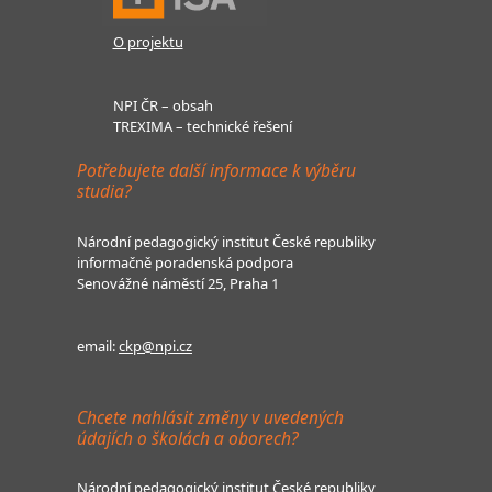
O projektu
NPI ČR – obsah
TREXIMA – technické řešení
Potřebujete další informace k výběru
studia?
Národní pedagogický institut České republiky
informačně poradenská podpora
Senovážné náměstí 25, Praha 1
email:
ckp@npi.cz
Chcete nahlásit změny v uvedených
údajích o školách a oborech?
Národní pedagogický institut České republiky