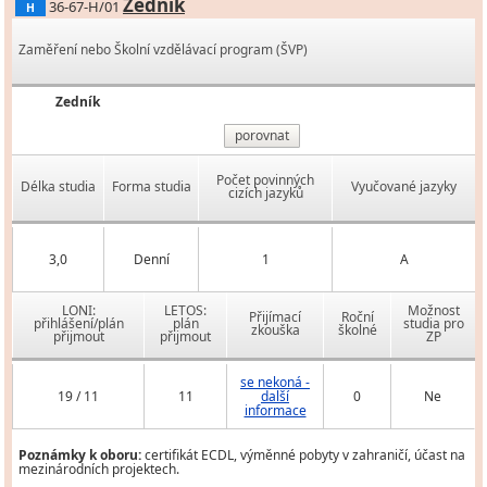
Zedník
36-67-H/01
H
Zaměření nebo Školní vzdělávací program (ŠVP)
Zedník
porovnat
Počet povinných
Délka studia
Forma studia
Vyučované jazyky
cizích jazyků
3,0
Denní
1
A
LONI:
LETOS:
Možnost
Přijímací
Roční
přihlášení/plán
plán
studia pro
zkouška
školné
přijmout
přijmout
ZP
se nekoná -
19 / 11
11
další
0
Ne
informace
Poznámky k oboru:
certifikát ECDL, výměnné pobyty v zahraničí, účast na
mezinárodních projektech.