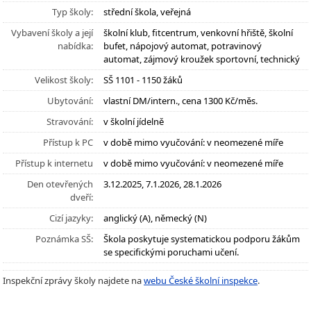
Typ školy:
střední škola, veřejná
Vybavení školy a její
školní klub, fitcentrum, venkovní hřiště, školní
nabídka:
bufet, nápojový automat, potravinový
automat, zájmový kroužek sportovní, technický
Velikost školy:
SŠ 1101 - 1150 žáků
Ubytování:
vlastní DM/intern., cena 1300 Kč/měs.
Stravování:
v školní jídelně
Přístup k PC
v době mimo vyučování: v neomezené míře
Přístup k internetu
v době mimo vyučování: v neomezené míře
Den otevřených
3.12.2025, 7.1.2026, 28.1.2026
dveří:
Cizí jazyky:
anglický (A), německý (N)
Poznámka SŠ:
Škola poskytuje systematickou podporu žákům
se specifickými poruchami učení.
Inspekční zprávy školy najdete na
webu České školní inspekce
.