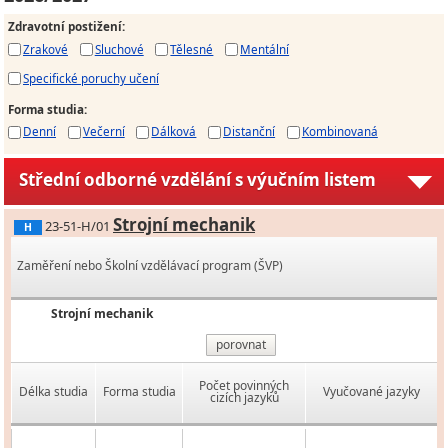
Zdravotní postižení
:
Zrakové
Sluchové
Tělesné
Mentální
Specifické poruchy učení
Forma studia
:
Denní
Večerní
Dálková
Distanční
Kombinovaná
Střední odborné vzdělání s výučním listem
Strojní mechanik
23-51-H/01
H
Zaměření nebo Školní vzdělávací program (ŠVP)
Strojní mechanik
porovnat
Počet povinných
Délka studia
Forma studia
Vyučované jazyky
cizích jazyků