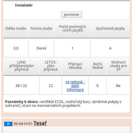
Instalatér
porovnat
Počet povinných
Délka studia
Forma studia
Vyučované jazyky
cizích jazyků
3,0
Denní
1
A
LONI:
LETOS:
Možnost
Přijímací
Roční
přihlášení/plán
plán
studia pro
zkouška
školné
přijmout
přijmout
ZP
se nekoná -
68 / 22
22
další
0
Ne
informace
Poznámky k oboru:
certifikát ECDL, svářečský kurz, výměnné pobyty v
zahraničí, účast na mezinárodních projektech.
Tesař
36-64-H/01
H