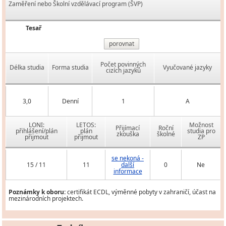
Zaměření nebo Školní vzdělávací program (ŠVP)
Tesař
porovnat
Počet povinných
Délka studia
Forma studia
Vyučované jazyky
cizích jazyků
3,0
Denní
1
A
LONI:
LETOS:
Možnost
Přijímací
Roční
přihlášení/plán
plán
studia pro
zkouška
školné
přijmout
přijmout
ZP
se nekoná -
15 / 11
11
další
0
Ne
informace
Poznámky k oboru:
certifikát ECDL, výměnné pobyty v zahraničí, účast na
mezinárodních projektech.