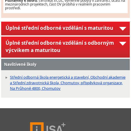
Poznámky k oboru:
certifikát ECDL, výměnné pobyty v zahraničí, účast na
mezinárodních projektech, část OV probíhá v reálném pracovním
prostředí.
Úplné střední odborné vzdělání s maturitou
Úplné střední odborné vzdělání s odborným
výcvikem a maturitou
Navštívené školy
Střední odborná škola energetická a stavební, Obchodní akademie
a Střední zdravotnická škola, Chomutov, příspěvková organizace,
Na Průhoně 4800, Chomutov