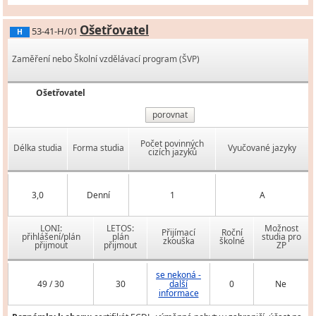
Ošetřovatel
53-41-H/01
H
Zaměření nebo Školní vzdělávací program (ŠVP)
Ošetřovatel
porovnat
Počet povinných
Délka studia
Forma studia
Vyučované jazyky
cizích jazyků
3,0
Denní
1
A
LONI:
LETOS:
Možnost
Přijímací
Roční
přihlášení/plán
plán
studia pro
zkouška
školné
přijmout
přijmout
ZP
se nekoná -
49 / 30
30
další
0
Ne
informace