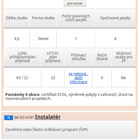
porovnat
Počet povinných
Délka studia
Forma studia
Vyučované jazyky
cizích jazyků
3,0
Denní
1
A
LONI:
LETOS:
Možnost
Přijímací
Roční
přihlášení/plán
plán
studia pro
zkouška
školné
přijmout
přijmout
ZP
se nekoná -
65 / 22
22
další
0
Ne
informace
Poznámky k oboru:
certifikát ECDL, výměnné pobyty v zahraničí, účast na
mezinárodních projektech.
Instalatér
36-52-H/01
H
Zaměření nebo Školní vzdělávací program (ŠVP)