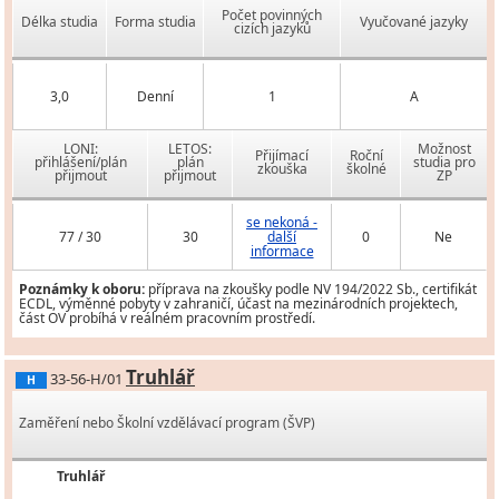
Počet povinných
Délka studia
Forma studia
Vyučované jazyky
cizích jazyků
3,0
Denní
1
A
LONI:
LETOS:
Možnost
Přijímací
Roční
přihlášení/plán
plán
studia pro
zkouška
školné
přijmout
přijmout
ZP
se nekoná -
77 / 30
30
další
0
Ne
informace
Poznámky k oboru:
příprava na zkoušky podle NV 194/2022 Sb., certifikát
ECDL, výměnné pobyty v zahraničí, účast na mezinárodních projektech,
část OV probíhá v reálném pracovním prostředí.
Truhlář
33-56-H/01
H
Zaměření nebo Školní vzdělávací program (ŠVP)
Truhlář