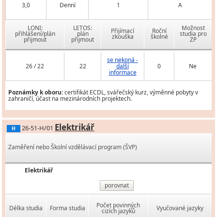
3,0
Denní
1
A
LONI:
LETOS:
Možnost
Přijímací
Roční
přihlášení/plán
plán
studia pro
zkouška
školné
přijmout
přijmout
ZP
se nekoná -
26 / 22
22
další
0
Ne
informace
Poznámky k oboru:
certifikát ECDL, svářečský kurz, výměnné pobyty v
zahraničí, účast na mezinárodních projektech.
Elektrikář
26-51-H/01
H
Zaměření nebo Školní vzdělávací program (ŠVP)
Elektrikář
porovnat
Počet povinných
Délka studia
Forma studia
Vyučované jazyky
cizích jazyků