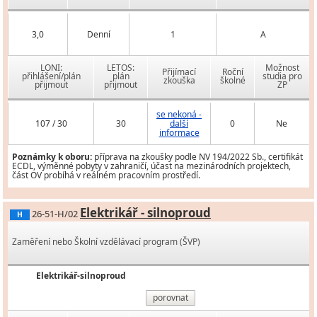
3,0
Denní
1
A
LONI:
LETOS:
Možnost
Přijímací
Roční
přihlášení/plán
plán
studia pro
zkouška
školné
přijmout
přijmout
ZP
se nekoná -
107 / 30
30
další
0
Ne
informace
Poznámky k oboru:
příprava na zkoušky podle NV 194/2022 Sb., certifikát
ECDL, výměnné pobyty v zahraničí, účast na mezinárodních projektech,
část OV probíhá v reálném pracovním prostředí.
Elektrikář - silnoproud
26-51-H/02
H
Zaměření nebo Školní vzdělávací program (ŠVP)
Elektrikář-silnoproud
porovnat