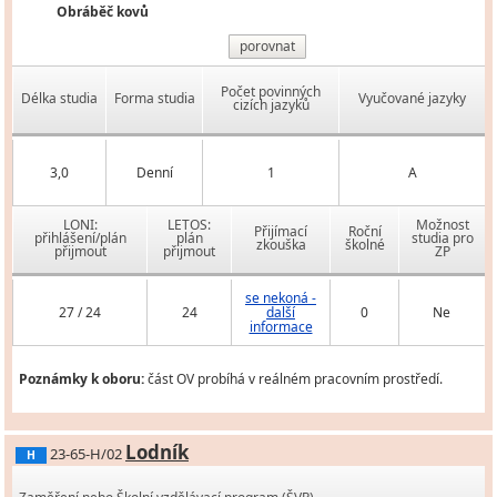
Obráběč kovů
porovnat
Počet povinných
Délka studia
Forma studia
Vyučované jazyky
cizích jazyků
3,0
Denní
1
A
LONI:
LETOS:
Možnost
Přijímací
Roční
přihlášení/plán
plán
studia pro
zkouška
školné
přijmout
přijmout
ZP
se nekoná -
27 / 24
24
další
0
Ne
informace
Poznámky k oboru:
část OV probíhá v reálném pracovním prostředí.
Lodník
23-65-H/02
H