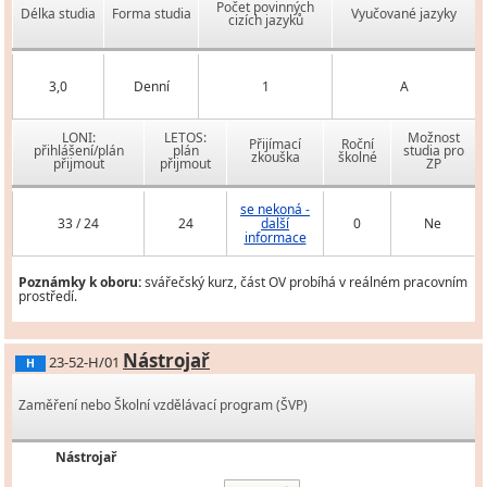
Počet povinných
Délka studia
Forma studia
Vyučované jazyky
cizích jazyků
3,0
Denní
1
A
LONI:
LETOS:
Možnost
Přijímací
Roční
přihlášení/plán
plán
studia pro
zkouška
školné
přijmout
přijmout
ZP
se nekoná -
33 / 24
24
další
0
Ne
informace
Poznámky k oboru:
svářečský kurz, část OV probíhá v reálném pracovním
prostředí.
Nástrojař
23-52-H/01
H
Zaměření nebo Školní vzdělávací program (ŠVP)
Nástrojař