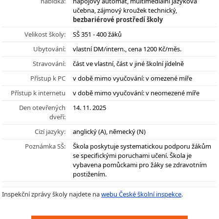
nabídka:
nápojový automat, multimediální jazyková
učebna, zájmový kroužek technický,
bezbariérové prostředí školy
Velikost školy:
SŠ 351 - 400 žáků
Ubytování:
vlastní DM/intern., cena 1200 Kč/měs.
Stravování:
část ve vlastní, část v jiné školní jídelně
Přístup k PC
v době mimo vyučování: v omezené míře
Přístup k internetu
v době mimo vyučování: v neomezené míře
Den otevřených
14. 11. 2025
dveří:
Cizí jazyky:
anglický (A), německý (N)
Poznámka SŠ:
Škola poskytuje systematickou podporu žákům
se specifickými poruchami učení. Škola je
vybavena pomůckami pro žáky se zdravotním
postižením.
Inspekční zprávy školy najdete na
webu České školní inspekce
.