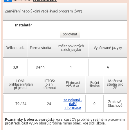
H
Zaměření nebo Školní vzdělávací program (ŠVP)
Instalatér
porovnat
Počet povinných
Délka studia
Forma studia
Vyučované jazyky
cizích jazyků
3,0
Denní
1
A
LONI:
LETOS:
Možnost
Přijímací
Roční
přihlášení/plán
plán
studia pro
zkouška
školné
přijmout
přijmout
ZP
se nekoná -
Zrakově,
79 / 24
24
další
0
Sluchově
informace
Poznámky k oboru:
svářečský kurz, část OV probíhá v reálném pracovním
prostředí, část výuky oborů probíhá mimo obec, kde sídlí škola.