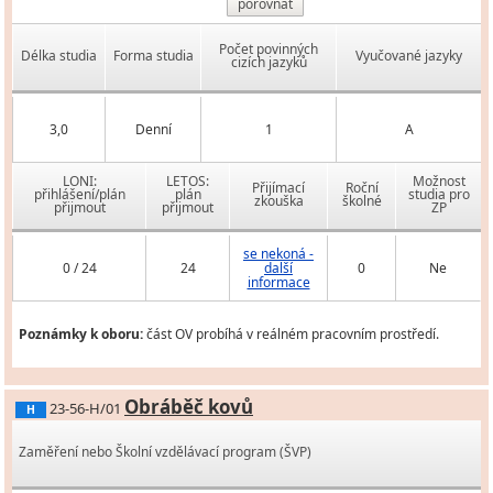
porovnat
Počet povinných
Délka studia
Forma studia
Vyučované jazyky
cizích jazyků
3,0
Denní
1
A
LONI:
LETOS:
Možnost
Přijímací
Roční
přihlášení/plán
plán
studia pro
zkouška
školné
přijmout
přijmout
ZP
se nekoná -
0 / 24
24
další
0
Ne
informace
Poznámky k oboru:
část OV probíhá v reálném pracovním prostředí.
Obráběč kovů
23-56-H/01
H
Zaměření nebo Školní vzdělávací program (ŠVP)