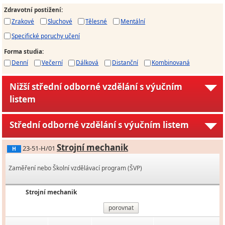
Zdravotní postižení
:
Zrakové
Sluchové
Tělesné
Mentální
Specifické poruchy učení
Forma studia
:
Denní
Večerní
Dálková
Distanční
Kombinovaná
Nižší střední odborné vzdělání s výučním
listem
Střední odborné vzdělání s výučním listem
Strojní mechanik
23-51-H/01
H
Zaměření nebo Školní vzdělávací program (ŠVP)
Strojní mechanik
porovnat