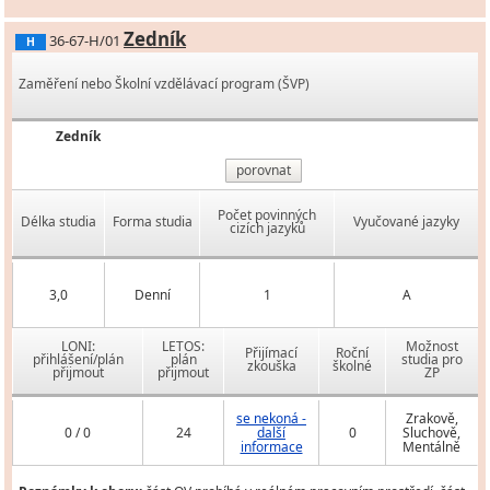
Zedník
36-67-H/01
H
Zaměření nebo Školní vzdělávací program (ŠVP)
Zedník
porovnat
Počet povinných
Délka studia
Forma studia
Vyučované jazyky
cizích jazyků
3,0
Denní
1
A
LONI:
LETOS:
Možnost
Přijímací
Roční
přihlášení/plán
plán
studia pro
zkouška
školné
přijmout
přijmout
ZP
se nekoná -
Zrakově,
0 / 0
24
další
0
Sluchově,
informace
Mentálně