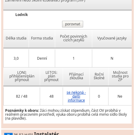
Zaměření nebo Školní vzdělávací program (ŠVP)
Lodník
porovnat
Počet povinných
Délka studia
Forma studia
Vyučované jazyky
cizích jazyků
3,0
Denní
1
N
LONI:
LETOS:
Možnost
Přijímací
Roční
přihlášení/plán
plán
studia pro
zkouška
školné
přijmout
přijmout
ZP
se nekoná -
82 / 48
48
další
0
Ne
informace
Poznámky k oboru:
žáci mohou získat stipendium, část OV probíhá v
reálném pracovním prostředí, výuka oboru probíhá celá mimo sídlo školy
(na plavidle).
Instalatér
36-52-H/01