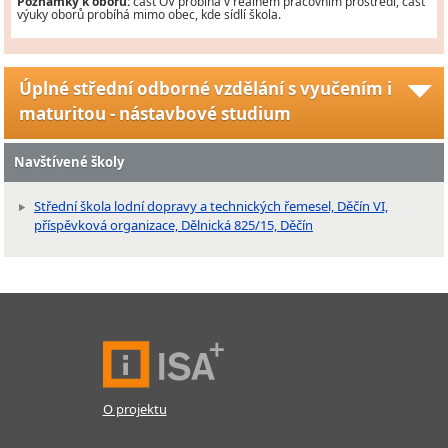
Poznámky k oboru:
část OV probíhá v reálném pracovním prostředí, část
výuky oborů probíhá mimo obec, kde sídlí škola.
Úplné střední odborné vzdělání s vyučením i
maturitou - nástavbové studium
Navštívené školy
Střední škola lodní dopravy a technických řemesel, Děčín VI,
příspěvková organizace, Dělnická 825/15, Děčín
O projektu