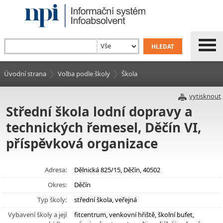
Úvodní strana
Volba podle školy
Škola
vytisknout
Střední škola lodní dopravy a
technických řemesel, Děčín VI,
příspěvková organizace
Adresa:
Dělnická 825/15, Děčín, 40502
Okres:
Děčín
Typ školy:
střední škola, veřejná
Vybavení školy a její
fitcentrum, venkovní hřiště, školní bufet,