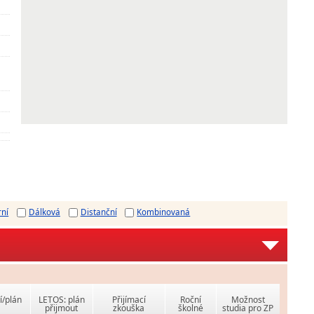
rní
Dálková
Distanční
Kombinovaná
í/plán
LETOS: plán
Přijímací
Roční
Možnost
přijmout
zkouška
školné
studia pro ZP