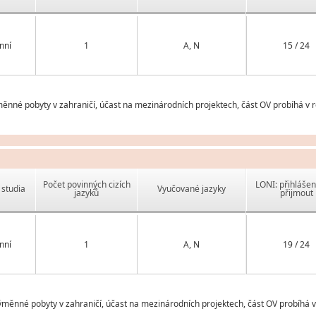
nní
1
A, N
15 / 24
měnné pobyty v zahraničí, účast na mezinárodních projektech, část OV probíhá v 
Počet povinných cizích
LONI: přihlášen
studia
Vyučované jazyky
jazyků
přijmout
nní
1
A, N
19 / 24
ěnné pobyty v zahraničí, účast na mezinárodních projektech, část OV probíhá 