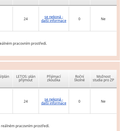
se nekoná -
24
0
Ne
další informace
reálném pracovním prostředí.
í/plán
LETOS: plán
Přijímací
Roční
Možnost
přijmout
zkouška
školné
studia pro ZP
se nekoná -
24
0
Ne
další informace
v reálném pracovním prostředí.