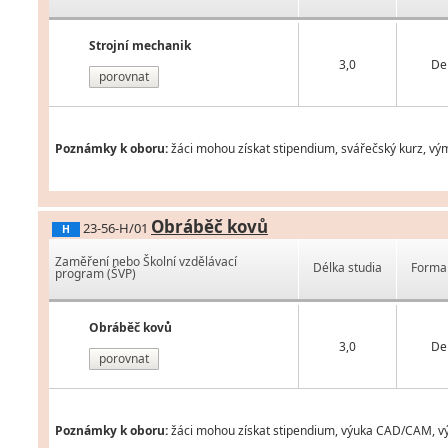
Strojní mechanik
3,0
De
porovnat
Poznámky k oboru:
žáci mohou získat stipendium, svářečský kurz, vý
Obráběč kovů
23-56-H/01
H
Zaměření nebo Školní vzdělávací
Délka studia
Forma 
program (ŠVP)
Obráběč kovů
3,0
De
porovnat
Poznámky k oboru:
žáci mohou získat stipendium, výuka CAD/CAM, vým