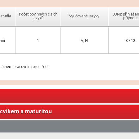
Počet povinných cizích
LONI: přihlášen
studia
Vyučované jazyky
jazyků
přijmout
nní
1
A, N
3 / 12
reálném pracovním prostředí.
ýcvikem a maturitou