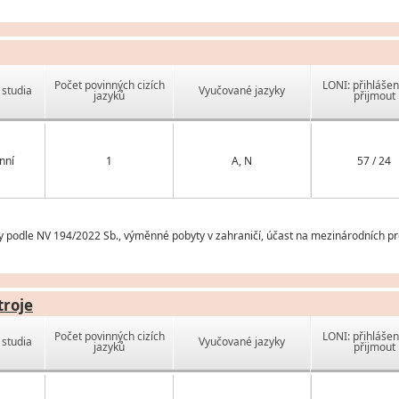
Počet povinných cizích
LONI: přihlášen
studia
Vyučované jazyky
jazyků
přijmout
nní
1
A, N
57 / 24
y podle NV 194/2022 Sb., výměnné pobyty v zahraničí, účast na mezinárodních pr
troje
Počet povinných cizích
LONI: přihlášen
studia
Vyučované jazyky
jazyků
přijmout