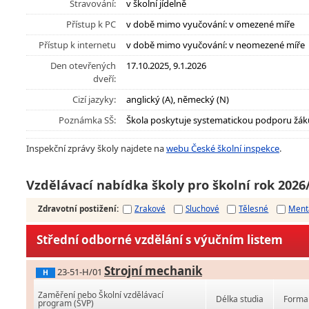
Stravování:
v školní jídelně
Přístup k PC
v době mimo vyučování: v omezené míře
Přístup k internetu
v době mimo vyučování: v neomezené míře
Den otevřených
17.10.2025, 9.1.2026
dveří:
Cizí jazyky:
anglický (A), německý (N)
Poznámka SŠ:
Škola poskytuje systematickou podporu žák
Inspekční zprávy školy najdete na
webu České školní inspekce
.
Vzdělávací nabídka školy pro školní rok 2026
Zdravotní postižení
:
Zrakové
Sluchové
Tělesné
Ment
Střední odborné vzdělání s výučním listem
Strojní mechanik
23-51-H/01
H
Zaměření nebo Školní vzdělávací
Délka studia
Forma 
program (ŠVP)