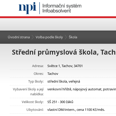
Úvodní strana
Volba podle školy
Škola
Střední průmyslová škola, Tach
Adresa:
Světce 1, Tachov, 34701
Okres:
Tachov
Typ školy:
střední škola, veřejná
Vybavení školy a její
venkovní hřiště, nápojový automat, potravi
nabídka:
Velikost školy:
SŠ 251 - 300 žáků
Ubytování:
vlastní DM/intern., cena 1100 Kč/měs.