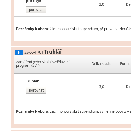
přístroje
3,0
De
porovnat
Poznámky k oboru:
žáci mohou získat stipendium, příprava na zkoušk
Truhlář
33-56-H/01
H
Zaměření nebo Školní vzdělávací
Délka studia
Forma 
program (ŠVP)
Truhlář
3,0
De
porovnat
Poznámky k oboru:
žáci mohou získat stipendium, výměnné pobyty v z