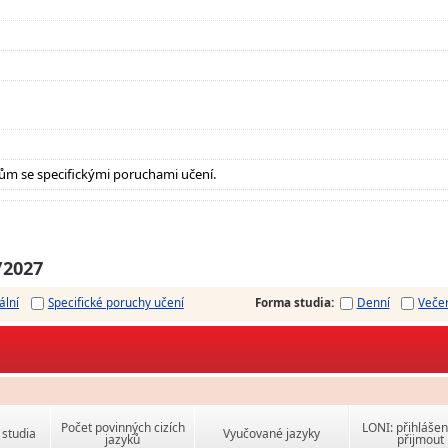
ům se specifickými poruchami učení.
/2027
ální
Specifické poruchy učení
Forma studia
:
Denní
Veče
Počet povinných cizích
LONI: přihlášen
studia
Vyučované jazyky
jazyků
přijmout