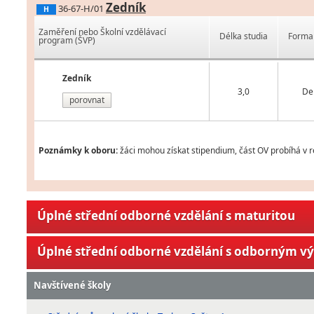
Zedník
36-67-H/01
H
Zaměření nebo Školní vzdělávací
Délka studia
Forma 
program (ŠVP)
Zedník
3,0
De
porovnat
Poznámky k oboru:
žáci mohou získat stipendium, část OV probíhá v 
Úplné střední odborné vzdělání s maturitou
Úplné střední odborné vzdělání s odborným v
Navštívené školy