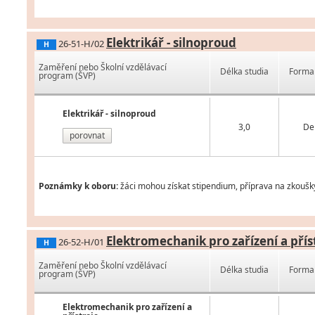
Elektrikář - silnoproud
26-51-H/02
H
Zaměření nebo Školní vzdělávací
Délka studia
Forma 
program (ŠVP)
Elektrikář - silnoproud
3,0
De
porovnat
Poznámky k oboru:
žáci mohou získat stipendium, příprava na zkoušk
Elektromechanik pro zařízení a přís
26-52-H/01
H
Zaměření nebo Školní vzdělávací
Délka studia
Forma 
program (ŠVP)
Elektromechanik pro zařízení a