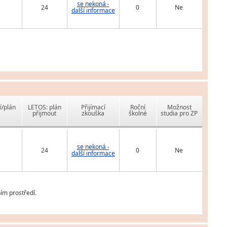
se nekoná -
24
0
Ne
další informace
í/plán
LETOS: plán
Přijímací
Roční
Možnost
přijmout
zkouška
školné
studia pro ZP
se nekoná -
24
0
Ne
další informace
ím prostředí.