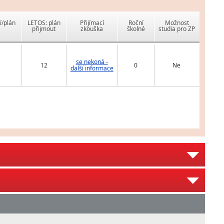
í/plán
LETOS: plán
Přijímací
Roční
Možnost
přijmout
zkouška
školné
studia pro ZP
se nekoná -
12
0
Ne
další informace