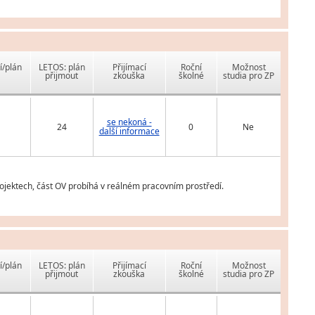
í/plán
LETOS: plán
Přijímací
Roční
Možnost
přijmout
zkouška
školné
studia pro ZP
se nekoná -
24
0
Ne
další informace
ojektech, část OV probíhá v reálném pracovním prostředí.
í/plán
LETOS: plán
Přijímací
Roční
Možnost
přijmout
zkouška
školné
studia pro ZP