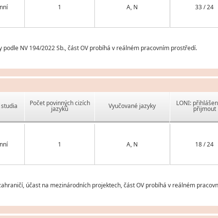
nní
1
A, N
33 / 24
y podle NV 194/2022 Sb., část OV probíhá v reálném pracovním prostředí.
Počet povinných cizích
LONI: přihlášen
studia
Vyučované jazyky
jazyků
přijmout
nní
1
A, N
18 / 24
ahraničí, účast na mezinárodních projektech, část OV probíhá v reálném pracovn