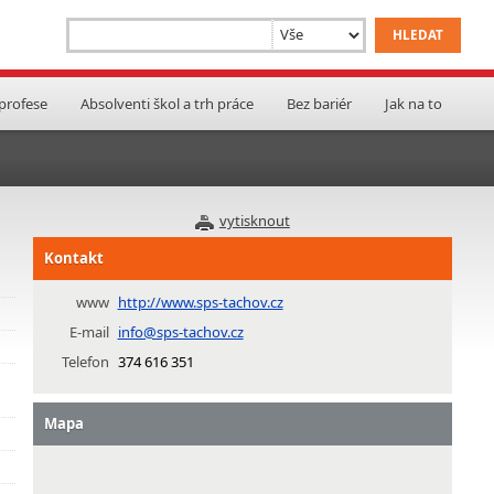
 profese
Absolventi škol a trh práce
Bez bariér
Jak na to
vytisknout
Kontakt
www
http://www.sps-tachov.cz
E-mail
info@sps-tachov.cz
Telefon
374 616 351
Mapa