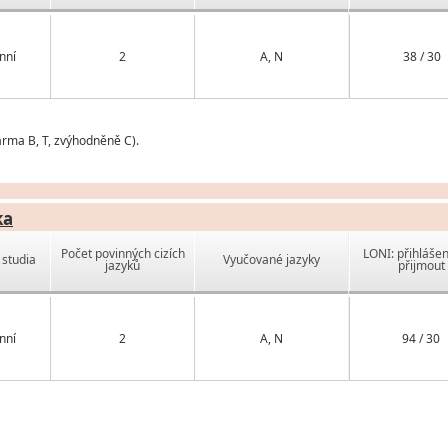
nní
2
A, N
38 / 30
arma B, T, zvýhodněně C).
ka
Počet povinných cizích
LONI: přihlášen
studia
Vyučované jazyky
jazyků
přijmout
nní
2
A, N
94 / 30