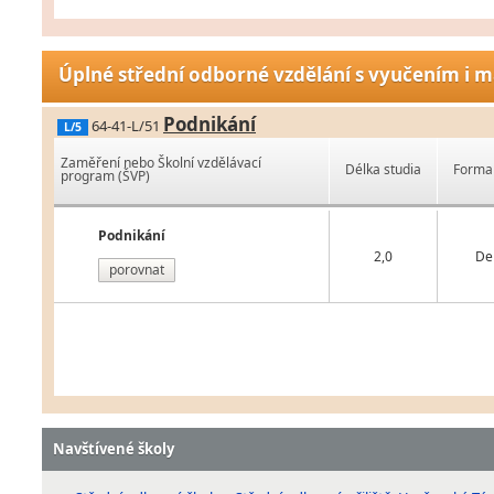
Úplné střední odborné vzdělání s vyučením i m
Podnikání
64-41-L/51
L/5
Zaměření nebo Školní vzdělávací
Délka studia
Forma 
program (ŠVP)
Podnikání
2,0
De
porovnat
Navštívené školy