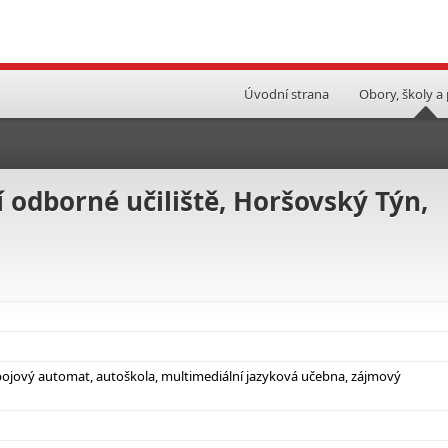
Úvodní strana
Obory, školy a
í odborné učiliště, Horšovský Týn,
nápojový automat, autoškola, multimediální jazyková učebna, zájmový