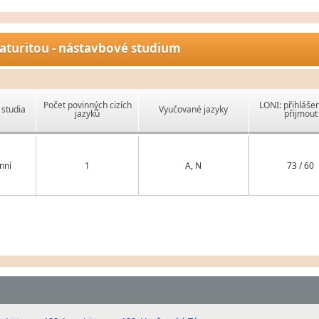
aturitou - nástavbové studium
Počet povinných cizích
LONI: přihlášen
studia
Vyučované jazyky
jazyků
přijmout
nní
1
A, N
73 / 60