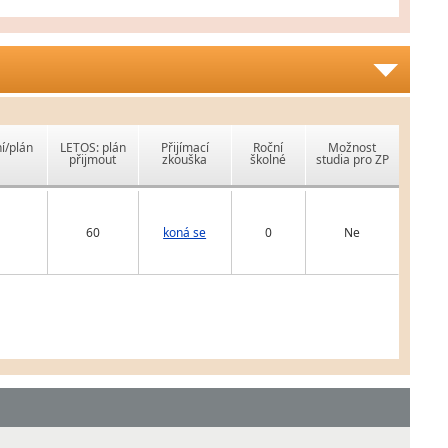
í/plán
LETOS: plán
Přijímací
Roční
Možnost
přijmout
zkouška
školné
studia pro ZP
60
koná se
0
Ne