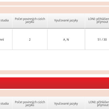
Počet povinných cizích
LONI: přihlášen
studia
Vyučované jazyky
jazyků
přijmout
nní
2
A, N
51 / 30
Počet povinných cizích
LONI: přihlášen
studia
Vyučované jazyky
jazyků
přijmout