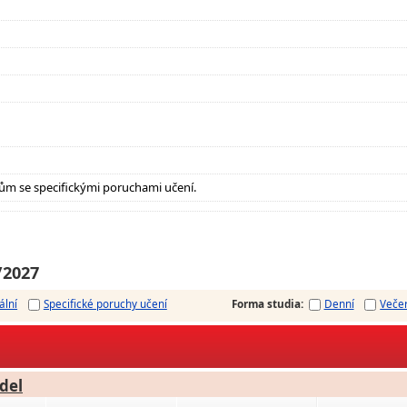
ům se specifickými poruchami učení.
/2027
ální
Specifické poruchy učení
Forma studia
:
Denní
Veče
del