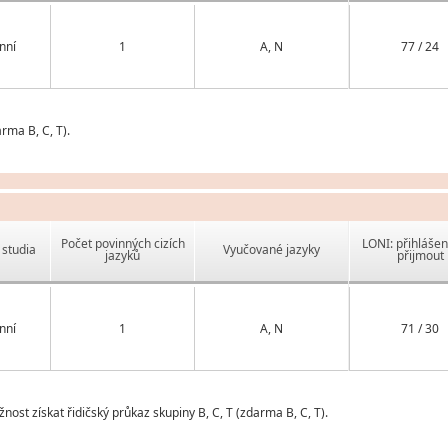
nní
1
A, N
77 / 24
rma B, C, T).
Počet povinných cizích
LONI: přihlášen
studia
Vyučované jazyky
jazyků
přijmout
nní
1
A, N
71 / 30
ost získat řidičský průkaz skupiny B, C, T (zdarma B, C, T).