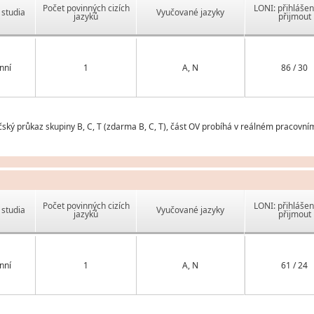
Počet povinných cizích
LONI: přihlášen
studia
Vyučované jazyky
jazyků
přijmout
nní
1
A, N
86 / 30
ský průkaz skupiny B, C, T (zdarma B, C, T), část OV probíhá v reálném pracovním
Počet povinných cizích
LONI: přihlášen
studia
Vyučované jazyky
jazyků
přijmout
nní
1
A, N
61 / 24