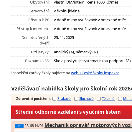
Ubytování:
vlastní DM/intern., cena 1000 Kč/měs.
Stravování:
v školní jídelně
Přístup k PC
v době mimo vyučování: v omezené míře
Přístup k internetu
v době mimo vyučování: v omezené míře
Den otevřených
25. 11. 2025
dveří:
Cizí jazyky:
anglický (A), německý (N)
Poznámka SŠ:
Škola poskytuje systematickou podporu žák
Inspekční zprávy školy najdete na
webu České školní inspekce
.
Vzdělávací nabídka školy pro školní rok 2026
Zdravotní postižení
:
Zrakové
Sluchové
Tělesné
Ment
Střední odborné vzdělání s výučním listem
Mechanik opravář motorových vozi
23-68-H/01
H