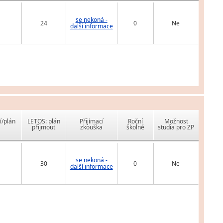
se nekoná -
24
0
Ne
další informace
í/plán
LETOS: plán
Přijímací
Roční
Možnost
přijmout
zkouška
školné
studia pro ZP
se nekoná -
30
0
Ne
další informace