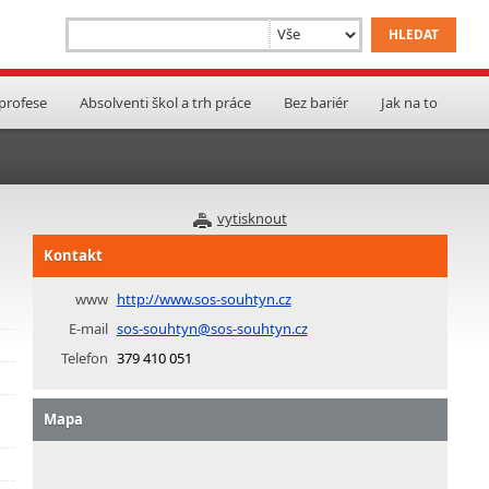
 profese
Absolventi škol a trh práce
Bez bariér
Jak na to
vytisknout
Kontakt
www
http://www.sos-souhtyn.cz
E-mail
sos-souhtyn@sos-souhtyn.cz
Telefon
379 410 051
Mapa