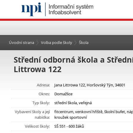
Úvodní strana
Volba podle školy
Škola
Střední odborná škola a Středn
Littrowa 122
Adresa:
Jana Littrowa 122, Horšovský Týn, 34601
Okres:
Domažlice
Typ školy:
střední škola, veřejná
Vybavení školy a její
fitcentrum, venkovní hřiště, školní bufet, 
nabídka:
kroužek sportovní
Velikost školy:
SŠ 551 - 600 žáků