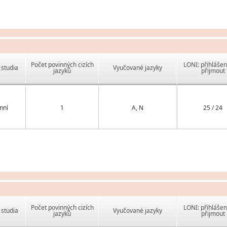
Počet povinných cizích
LONI: přihlášen
studia
Vyučované jazyky
jazyků
přijmout
nní
1
A, N
25 / 24
Počet povinných cizích
LONI: přihlášen
studia
Vyučované jazyky
jazyků
přijmout