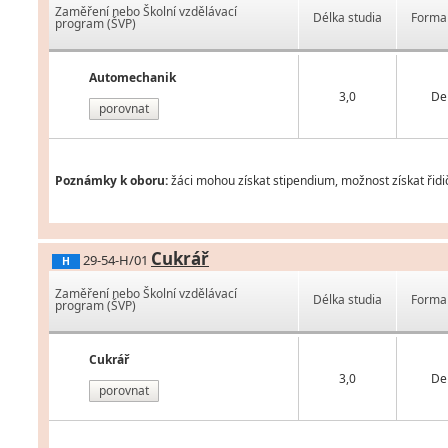
Zaměření nebo Školní vzdělávací
Délka studia
Forma 
program (ŠVP)
Automechanik
3,0
De
porovnat
Poznámky k oboru:
žáci mohou získat stipendium, možnost získat řidič
Cukrář
29-54-H/01
H
Zaměření nebo Školní vzdělávací
Délka studia
Forma 
program (ŠVP)
Cukrář
3,0
De
porovnat