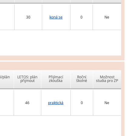
30
koná se
0
Ne
í/plán
LETOS: plán
Přijímací
Roční
Možnost
přijmout
zkouška
školné
studia pro ZP
46
praktická
0
Ne