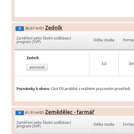
Zedník
36-67-H/01
H
Zaměření nebo Školní vzdělávací
Délka studia
Forma 
program (ŠVP)
Zedník
3,0
De
porovnat
Poznámky k oboru:
část OV probíhá v reálném pracovním prostředí.
Zemědělec - farmář
41-51-H/01
H
Zaměření nebo Školní vzdělávací
Délka studia
Forma 
program (ŠVP)