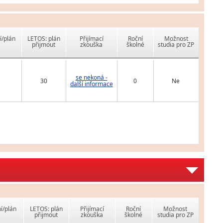
í/plán
LETOS: plán
Přijímací
Roční
Možnost
přijmout
zkouška
školné
studia pro ZP
se nekoná -
30
0
Ne
další informace
í/plán
LETOS: plán
Přijímací
Roční
Možnost
přijmout
zkouška
školné
studia pro ZP