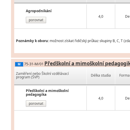
Agropodnikání
4,0
De
porovnat
Poznámky k oboru:
možnost získat řidičský průkaz skupiny B, C, T (zd
Předškolní a mimoškolní pedagogi
75-31-M/01
M
Zaměření nebo Školní vzdělávací
Délka studia
Forma 
program (ŠVP)
Předškolní a mimoškolní
pedagogika
4,0
De
porovnat