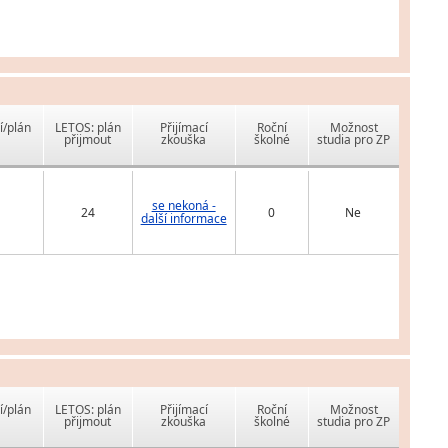
í/plán
LETOS: plán
Přijímací
Roční
Možnost
přijmout
zkouška
školné
studia pro ZP
se nekoná -
24
0
Ne
další informace
í/plán
LETOS: plán
Přijímací
Roční
Možnost
přijmout
zkouška
školné
studia pro ZP