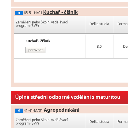
Kuchař - číšník
65-51-H/01
H
Zaměření nebo Školní vzdělávací
Délka studia
Forma 
program (ŠVP)
Kuchař - číšník
3,0
De
porovnat
Úplné střední odborné vzdělání s maturitou
Agropodnikání
41-41-M/01
M
Zaměření nebo Školní vzdělávací
Délka studia
Forma 
program (ŠVP)