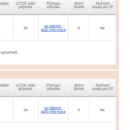
í/plán
LETOS: plán
Přijímací
Roční
Možnost
přijmout
zkouška
školné
studia pro ZP
se nekoná -
30
0
Ne
další informace
 prostředí.
í/plán
LETOS: plán
Přijímací
Roční
Možnost
přijmout
zkouška
školné
studia pro ZP
se nekoná -
24
0
Ne
další informace