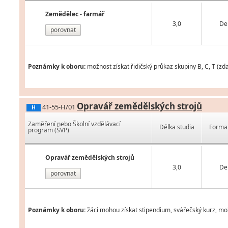
Zemědělec - farmář
3,0
De
porovnat
Poznámky k oboru:
možnost získat řidičský průkaz skupiny B, C, T (zda
Opravář zemědělských strojů
41-55-H/01
H
Zaměření nebo Školní vzdělávací
Délka studia
Forma 
program (ŠVP)
Opravář zemědělských strojů
3,0
De
porovnat
Poznámky k oboru:
žáci mohou získat stipendium, svářečský kurz, možn