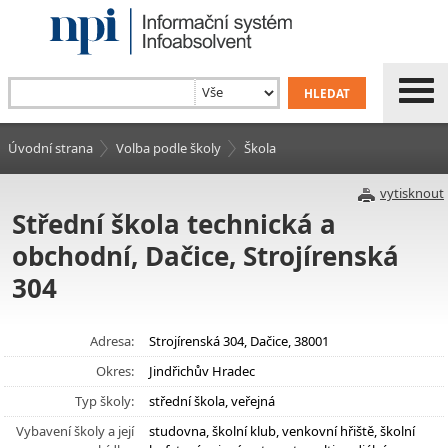
Úvodní strana
Volba podle školy
Škola
vytisknout
Střední škola technická a
obchodní, Dačice, Strojírenská
304
Adresa:
Strojírenská 304, Dačice, 38001
Okres:
Jindřichův Hradec
Typ školy:
střední škola, veřejná
Vybavení školy a její
studovna, školní klub, venkovní hřiště, školní