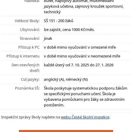
nabídka:
bufet, nápojový automat, multimediální
jazyková učebna, zájmový kroužek sportovní,
technický
Velikost školy:
SŠ 151 - 200 žáků
Ubytování:
lze zajistit, cena 1000 Kč/měs.
Stravování:
jinak
Přístup k PC
v době mimo vyučování: v omezené míře
Přístup k internetu
v době mimo vyučování: v neomezené míře
Den otevřených
každé úterý od 7. 10. 2025 do 27. 1. 2026
dveří:
Cizí jazyky:
anglický (A), německý (N)
Poznámka SŠ:
Škola poskytuje systematickou podporu žákům
se specifickými poruchami učení. Škola je
vybavena pomůckami pro žáky se zdravotním
postižením.
Inspekční zprávy školy najdete na
webu České školní inspekce
.