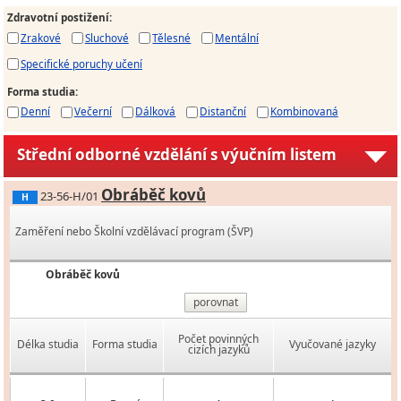
Zdravotní postižení
:
Zrakové
Sluchové
Tělesné
Mentální
Specifické poruchy učení
Forma studia
:
Denní
Večerní
Dálková
Distanční
Kombinovaná
Střední odborné vzdělání s výučním listem
Obráběč kovů
23-56-H/01
H
Zaměření nebo Školní vzdělávací program (ŠVP)
Obráběč kovů
porovnat
Počet povinných
Délka studia
Forma studia
Vyučované jazyky
cizích jazyků