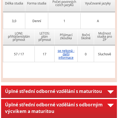
Počet povinných
Délka studia
Forma studia
Vyučované jazyky
cizích jazyků
3,0
Denní
1
A
LONI:
LETOS:
Možnost
Přijímací
Roční
přihlášení/plán
plán
studia pro
zkouška
školné
přijmout
přijmout
ZP
se nekoná -
57 / 17
17
další
0
Sluchově
informace
Úplné střední odborné vzdělání s maturitou
Úplné střední odborné vzdělání s odborným
výcvikem a maturitou