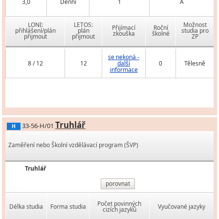
3,0
Denní
1
A
LONI:
LETOS:
Možnost
Přijímací
Roční
přihlášení/plán
plán
studia pro
zkouška
školné
přijmout
přijmout
ZP
se nekoná -
8 / 12
12
další
0
Tělesně
informace
Truhlář
33-56-H/01
H
Zaměření nebo Školní vzdělávací program (ŠVP)
Truhlář
porovnat
Počet povinných
Délka studia
Forma studia
Vyučované jazyky
cizích jazyků