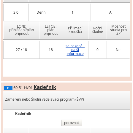
3,0
Denní
1
A
LONI:
LETOS:
Možnost
Přijímací
Roční
přihlášení/plán
plán
studia pro
zkouška
školné
přijmout
přijmout
ZP
se nekoná -
27 / 18
18
další
0
Ne
informace
Kadeřník
69-51-H/01
H
Zaměření nebo Školní vzdělávací program (ŠVP)
Kadeřník
porovnat