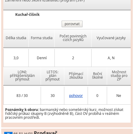
Zaměření nebo Školní vzdělávací program (ŠVP)
Kuchař-číšník
porovnat
Počet povinných
Délka studia
Forma studia
Vyučované jazyky
cizích jazyků
3,0
Denní
2
A, N
LONI:
LETOS:
Možnost
Přijímací
Roční
přihlášení/plán
plán
studia pro
zkouška
školné
přijmout
přijmout
ZP
83 / 30
30
pohovor
0
Ne
Poznámky k oboru:
barmanský nebo someliérský kurz, možnost získat
řidičský průkaz skupiny B (zvýhodněně B), část OV probíhá v reálném
pracovním prostředí.
Prodavač
66-51-H/01