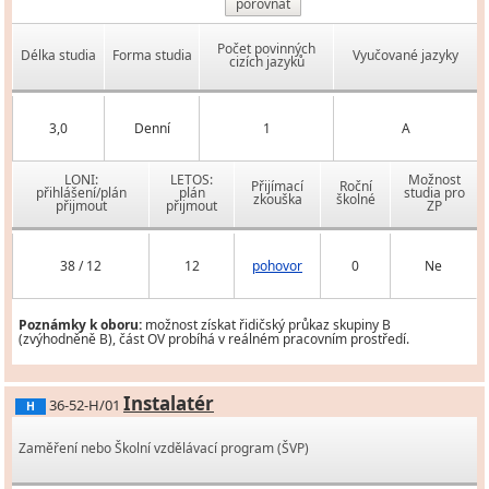
porovnat
Počet povinných
Délka studia
Forma studia
Vyučované jazyky
cizích jazyků
3,0
Denní
1
A
LONI:
LETOS:
Možnost
Přijímací
Roční
přihlášení/plán
plán
studia pro
zkouška
školné
přijmout
přijmout
ZP
38 / 12
12
pohovor
0
Ne
Poznámky k oboru:
možnost získat řidičský průkaz skupiny B
(zvýhodněně B), část OV probíhá v reálném pracovním prostředí.
Instalatér
36-52-H/01
H
Zaměření nebo Školní vzdělávací program (ŠVP)