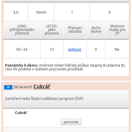
3,0
Denní
1
A
LONI:
LETOS:
Možnost
Přijímací
Roční
přihlášení/plán
plán
studia pro
zkouška
školné
přijmout
přijmout
ZP
56 / 24
12
pohovor
0
Ne
Poznámky k oboru:
možnost získat řidičský průkaz skupiny B (zdarma B),
část OV probíhá v reálném pracovním prostředí.
Cukrář
29-54-H/01
H
Zaměření nebo Školní vzdělávací program (ŠVP)
Cukrář
porovnat