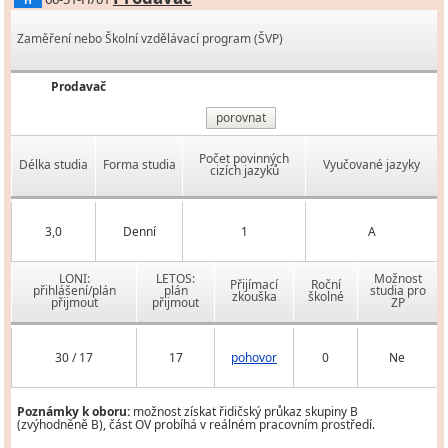
H
Zaměření nebo Školní vzdělávací program (ŠVP)
Prodavač
porovnat
Počet povinných
Délka studia
Forma studia
Vyučované jazyky
cizích jazyků
3,0
Denní
1
A
LONI:
LETOS:
Možnost
Přijímací
Roční
přihlášení/plán
plán
studia pro
zkouška
školné
přijmout
přijmout
ZP
30 / 17
17
pohovor
0
Ne
Poznámky k oboru:
možnost získat řidičský průkaz skupiny B
(zvýhodněně B), část OV probíhá v reálném pracovním prostředí.