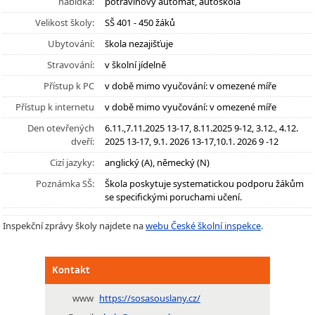
nabídka:
potravinový automat, autoškola
Velikost školy:
SŠ 401 - 450 žáků
Ubytování:
škola nezajišťuje
Stravování:
v školní jídelně
Přístup k PC
v době mimo vyučování: v omezené míře
Přístup k internetu
v době mimo vyučování: v omezené míře
Den otevřených
6.11.,7.11.2025 13-17, 8.11.2025 9-12, 3.12., 4.12.
dveří:
2025 13-17, 9.1. 2026 13-17,10.1. 2026 9 -12
Cizí jazyky:
anglický (A), německý (N)
Poznámka SŠ:
Škola poskytuje systematickou podporu žákům
se specifickými poruchami učení.
Inspekční zprávy školy najdete na
webu České školní inspekce
.
Kontakt
www
https://sosasouslany.cz/