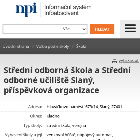
Úvodní strana
Volba podle školy
Škola
vytisknout
Střední odborná škola a Střední
odborné učiliště Slaný,
příspěvková organizace
Adresa:
Hlaváčkovo náměstí 673/14, Slaný, 27401
Okres:
Kladno
Typ školy:
střední škola, veřejná
Vybavení školy a její
venkovní hřiště, nápojový automat,