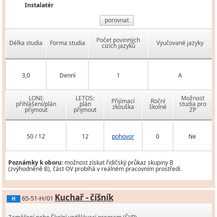
Instalatér
porovnat
Počet povinných
Délka studia
Forma studia
Vyučované jazyky
cizích jazyků
3,0
Denní
1
A
LONI:
LETOS:
Možnost
Přijímací
Roční
přihlášení/plán
plán
studia pro
zkouška
školné
přijmout
přijmout
ZP
50 / 12
12
pohovor
0
Ne
Poznámky k oboru:
možnost získat řidičský průkaz skupiny B
(zvýhodněně B), část OV probíhá v reálném pracovním prostředí.
Kuchař - číšník
65-51-H/01
H