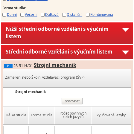
Forma studia
:
Denní
Večerní
Dálková
Distanční
Kombinovaná
Nižší střední odborné vzdělání s výučním
listem
Střední odborné vzdělání s výučním listem
Strojní mechanik
23-51-H/01
H
Zaměření nebo Školní vzdělávací program (ŠVP)
Strojní mechanik
porovnat
Počet povinných
Délka studia
Forma studia
Vyučované jazyky
cizích jazyků