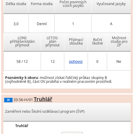
Počet povinných
Délka studia
Forma studia
Vyučované jazyky
cizích jazyků
3,0
Denní
1
A
LONI:
LETOS:
Možnost
Přijímací
Roční
přihlášení/plán
plán
studia pro
zkouška
školné
přijmout
přijmout
ZP
58 / 12
12
pohovor
0
Ne
Poznámky k oboru:
možnost získat řidičský průkaz skupiny B
(zvýhodněně B), část OV probíhá v reálném pracovním prostředí.
Truhlář
33-56-H/01
H
Zaměření nebo Školní vzdělávací program (ŠVP)
Truhlář