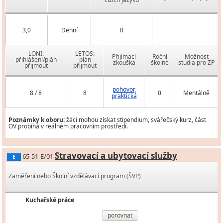
3,0
Denní
0
LONI:
LETOS:
Přijímací
Roční
Možnost
přihlášení/plán
plán
zkouška
školné
studia pro ZP
přijmout
přijmout
pohovor,
8 / 8
8
0
Mentálně
praktická
Poznámky k oboru:
žáci mohou získat stipendium, svářečský kurz, část
OV probíhá v reálném pracovním prostředí.
Stravovací a ubytovací služby
65-51-E/01
E
Zaměření nebo Školní vzdělávací program (ŠVP)
Kuchařské práce
porovnat