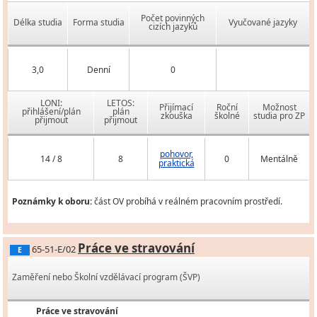
Počet povinných
Délka studia
Forma studia
Vyučované jazyky
cizích jazyků
3,0
Denní
0
LONI:
LETOS:
Přijímací
Roční
Možnost
přihlášení/plán
plán
zkouška
školné
studia pro ZP
přijmout
přijmout
pohovor,
14 / 8
8
0
Mentálně
praktická
Poznámky k oboru:
část OV probíhá v reálném pracovním prostředí.
Práce ve stravování
65-51-E/02
E
Zaměření nebo Školní vzdělávací program (ŠVP)
Práce ve stravování