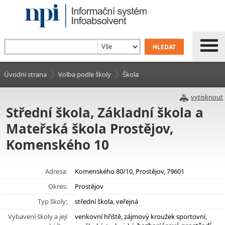
Úvodní strana
Volba podle školy
Škola
vytisknout
Střední škola, Základní škola a
Mateřská škola Prostějov,
Komenského 10
Adresa:
Komenského 80/10, Prostějov, 79601
Okres:
Prostějov
Typ školy:
střední škola, veřejná
Vybavení školy a její
venkovní hřiště, zájmový kroužek sportovní,