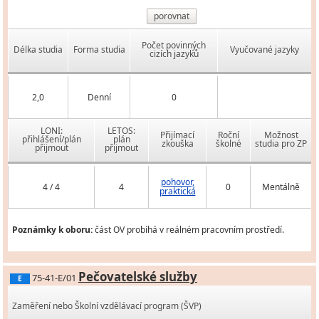
porovnat
Počet povinných
Délka studia
Forma studia
Vyučované jazyky
cizích jazyků
2,0
Denní
0
LONI:
LETOS:
Přijímací
Roční
Možnost
přihlášení/plán
plán
zkouška
školné
studia pro ZP
přijmout
přijmout
pohovor,
4 / 4
4
0
Mentálně
praktická
Poznámky k oboru:
část OV probíhá v reálném pracovním prostředí.
Pečovatelské služby
75-41-E/01
E
Zaměření nebo Školní vzdělávací program (ŠVP)