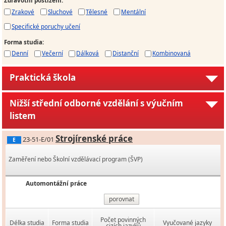
Zdravotní postižení
:
Zrakové
Sluchové
Tělesné
Mentální
Specifické poruchy učení
Forma studia
:
Denní
Večerní
Dálková
Distanční
Kombinovaná
Praktická škola
Nižší střední odborné vzdělání s výučním
listem
Strojírenské práce
23-51-E/01
E
Zaměření nebo Školní vzdělávací program (ŠVP)
Automontážní práce
porovnat
Počet povinných
Délka studia
Forma studia
Vyučované jazyky
cizích jazyků