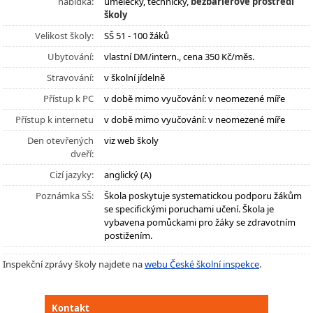
nabídka:
umělecký, technický,
bezbariérové prostředí
školy
Velikost školy:
SŠ 51 - 100 žáků
Ubytování:
vlastní DM/intern., cena 350 Kč/měs.
Stravování:
v školní jídelně
Přístup k PC
v době mimo vyučování: v neomezené míře
Přístup k internetu
v době mimo vyučování: v neomezené míře
Den otevřených
viz web školy
dveří:
Cizí jazyky:
anglický (A)
Poznámka SŠ:
Škola poskytuje systematickou podporu žákům
se specifickými poruchami učení. Škola je
vybavena pomůckami pro žáky se zdravotním
postižením.
Inspekční zprávy školy najdete na
webu České školní inspekce
.
Kontakt