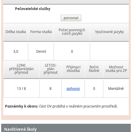
Pečovatelské služby
porovnat
Počet povinných
Délka studia
Forma studia
Vyučované jazyky
cizích jazyků
3,0
Denní
0
LONI:
LETOS:
Přijímací
Roční
Možnost
přihlášení/plán
plán
zkouška
školné
studia pro ZP
přijmout
přijmout
13 / 8
8
pohovor
0
Mentálně
Poznámky k oboru:
část OV probíhá v reálném pracovním prostředí.
Navštívené školy