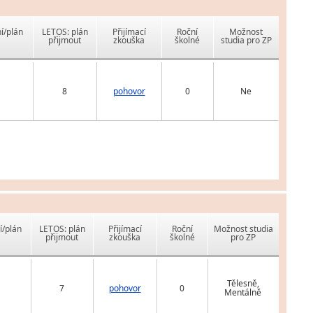
í/plán
LETOS: plán
Přijímací
Roční
Možnost
přijmout
zkouška
školné
studia pro ZP
8
pohovor
0
Ne
í/plán
LETOS: plán
Přijímací
Roční
Možnost studia
přijmout
zkouška
školné
pro ZP
Tělesně,
7
pohovor
0
Mentálně