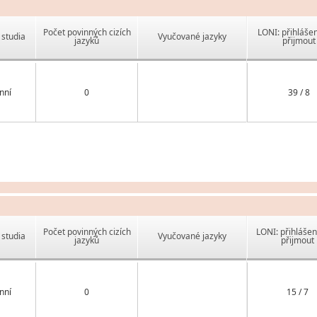
Počet povinných cizích
LONI: přihlášen
studia
Vyučované jazyky
jazyků
přijmout
nní
0
39 / 8
Počet povinných cizích
LONI: přihlášen
studia
Vyučované jazyky
jazyků
přijmout
nní
0
15 / 7