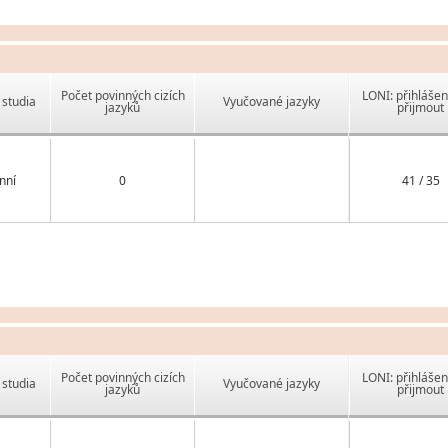
Počet povinných cizích
LONI: přihlášen
studia
Vyučované jazyky
jazyků
přijmout
nní
0
41 / 35
Počet povinných cizích
LONI: přihlášen
studia
Vyučované jazyky
jazyků
přijmout