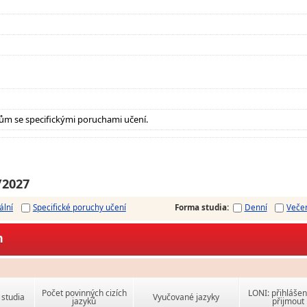
ům se specifickými poruchami učení.
/2027
ální
Specifické poruchy učení
Forma studia
:
Denní
Veče
m
Počet povinných cizích
LONI: přihlášen
studia
Vyučované jazyky
jazyků
přijmout