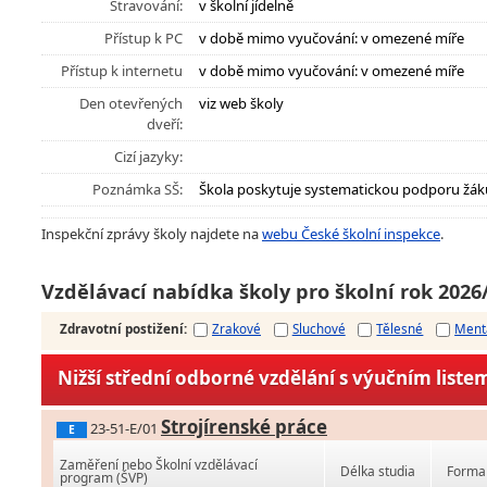
Stravování:
v školní jídelně
Přístup k PC
v době mimo vyučování: v omezené míře
Přístup k internetu
v době mimo vyučování: v omezené míře
Den otevřených
viz web školy
dveří:
Cizí jazyky:
Poznámka SŠ:
Škola poskytuje systematickou podporu žák
Inspekční zprávy školy najdete na
webu České školní inspekce
.
Vzdělávací nabídka školy pro školní rok 2026
Zdravotní postižení
:
Zrakové
Sluchové
Tělesné
Ment
Nižší střední odborné vzdělání s výučním liste
Strojírenské práce
23-51-E/01
E
Zaměření nebo Školní vzdělávací
Délka studia
Forma 
program (ŠVP)