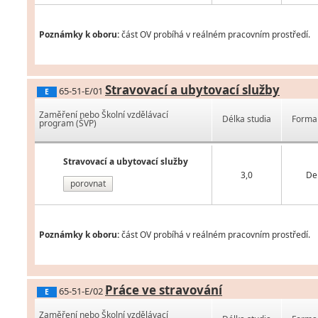
Poznámky k oboru:
část OV probíhá v reálném pracovním prostředí.
Stravovací a ubytovací služby
65-51-E/01
E
Zaměření nebo Školní vzdělávací
Délka studia
Forma 
program (ŠVP)
Stravovací a ubytovací služby
3,0
De
porovnat
Poznámky k oboru:
část OV probíhá v reálném pracovním prostředí.
Práce ve stravování
65-51-E/02
E
Zaměření nebo Školní vzdělávací