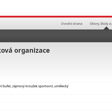
Úvodní strana
Obory, školy a
ková organizace
olní bufet, zájmový kroužek sportovní, umělecký