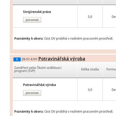
Strojírenské práce
3,0
De
porovnat
Poznámky k oboru:
část OV probíhá v reálném pracovním prostředí.
Potravinářská výroba
29-51-E/01
E
Zaměření nebo Školní vzdělávací
Délka studia
Forma 
program (ŠVP)
Potravinářská výroba
3,0
De
porovnat
Poznámky k oboru:
část OV probíhá v reálném pracovním prostředí.