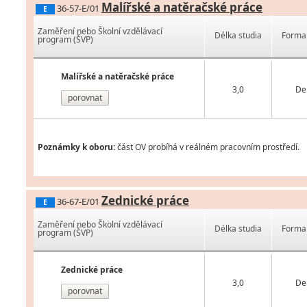
Malířské a natěračské práce
36-57-E/01
E
Zaměření nebo Školní vzdělávací
Délka studia
Forma 
program (ŠVP)
Malířské a natěračské práce
3,0
De
porovnat
Poznámky k oboru:
část OV probíhá v reálném pracovním prostředí.
Zednické práce
36-67-E/01
E
Zaměření nebo Školní vzdělávací
Délka studia
Forma 
program (ŠVP)
Zednické práce
3,0
De
porovnat