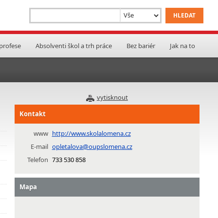
 profese
Absolventi škol a trh práce
Bez bariér
Jak na to
vytisknout
Kontakt
www
http://www.skolalomena.cz
E-mail
opletalova@oupslomena.cz
Telefon
733 530 858
Mapa