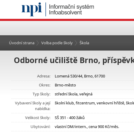
Úvodní strana
Volba podle školy
Škola
Odborné učiliště Brno, příspěv
Adresa:
Lomená 530/44, Brno, 61700
Okres:
Brno-město
Typ školy:
střední škola, veřejná
Vybavení školy a její
školní klub, fitcentrum, venkovní hřiště, šk
nabídka:
Velikost školy:
SŠ 351 - 400 žáků
Ubytování:
vlastní DM/intern., cena 900 Kč/měs.