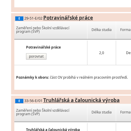
Potravinářské práce
29-51-E/02
E
Zaměření nebo Školní vzdělávací
Délka studia
Forma 
program (ŠVP)
Potravinářské práce
2,0
De
porovnat
Poznámky k oboru:
část OV probíhá v reálném pracovním prostředí.
Truhlářská a čalounická výroba
33-56-E/01
E
Zaměření nebo Školní vzdělávací
Délka studia
Forma 
program (ŠVP)
Truhlářská a čalounická výroba