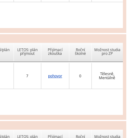
í/plán
LETOS: plán
Přijímací
Roční
Možnost studia
přijmout
zkouška
školné
pro ZP
Tělesně,
7
pohovor
0
Mentálně
í/plán
LETOS: plán
Přijímací
Roční
Možnost studia