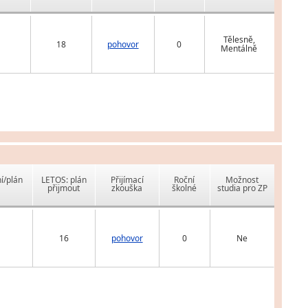
Tělesně,
18
pohovor
0
Mentálně
í/plán
LETOS: plán
Přijímací
Roční
Možnost
přijmout
zkouška
školné
studia pro ZP
16
pohovor
0
Ne