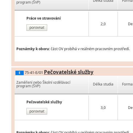
Délka studia
Forma 
program (ŠVP)
Práce ve stravování
2,0
De
porovnat
Poznámky k oboru:
část OV probíhá v reálném pracovním prostředí.
Pečovatelské služby
75-41-E/01
E
Zaměření nebo Školní vzdělávací
Délka studia
Forma 
program (ŠVP)
Pečovatelské služby
3,0
De
porovnat
Poznámky k oboru:
část OV probíhá v reálném pracovním prostředí.