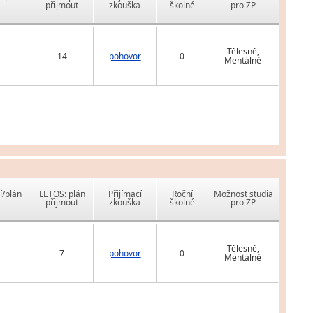
přijmout
zkouška
školné
pro ZP
Tělesně,
14
pohovor
0
Mentálně
í/plán
LETOS: plán
Přijímací
Roční
Možnost studia
přijmout
zkouška
školné
pro ZP
Tělesně,
7
pohovor
0
Mentálně