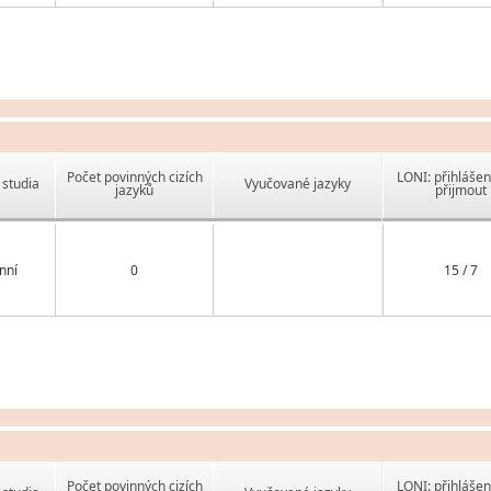
Počet povinných cizích
LONI: přihlášen
studia
Vyučované jazyky
jazyků
přijmout
nní
0
15 / 7
Počet povinných cizích
LONI: přihlášen