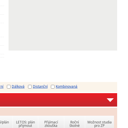
rní
Dálková
Distanční
Kombinovaná
í/plán
LETOS: plán
Přijímací
Roční
Možnost studia
přijmout
zkouška
školné
pro ZP