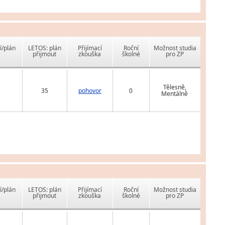
í/plán
LETOS: plán
Přijímací
Roční
Možnost studia
přijmout
zkouška
školné
pro ZP
Tělesně,
35
pohovor
0
Mentálně
í/plán
LETOS: plán
Přijímací
Roční
Možnost studia
přijmout
zkouška
školné
pro ZP