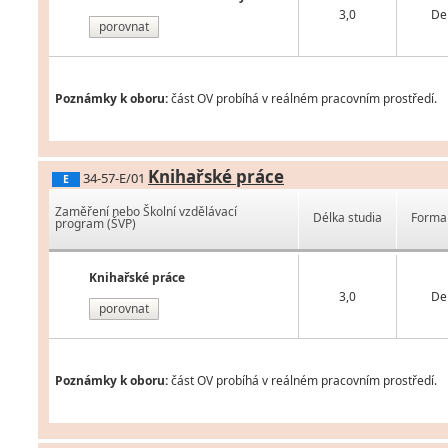
3,0
De
porovnat
Poznámky k oboru:
část OV probíhá v reálném pracovním prostředí.
Knihařské práce
34-57-E/01
E
Zaměření nebo Školní vzdělávací
Délka studia
Forma 
program (ŠVP)
Knihařské práce
3,0
De
porovnat
Poznámky k oboru:
část OV probíhá v reálném pracovním prostředí.