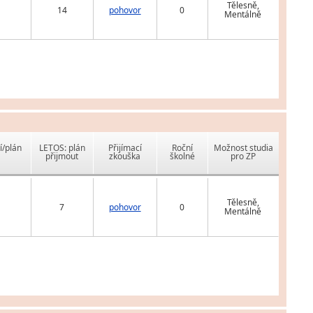
Tělesně,
14
pohovor
0
Mentálně
í/plán
LETOS: plán
Přijímací
Roční
Možnost studia
přijmout
zkouška
školné
pro ZP
Tělesně,
7
pohovor
0
Mentálně