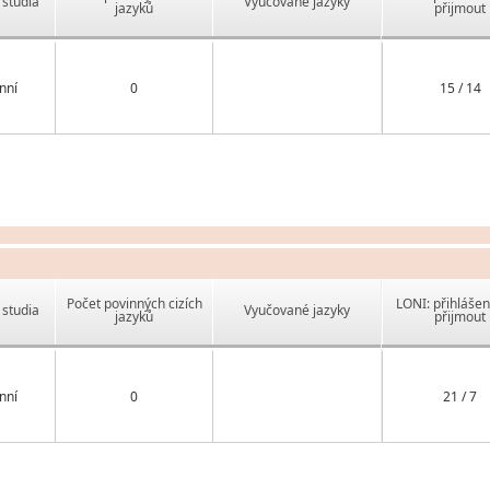
studia
Vyučované jazyky
jazyků
přijmout
nní
0
15 / 14
Počet povinných cizích
LONI: přihlášen
studia
Vyučované jazyky
jazyků
přijmout
nní
0
21 / 7