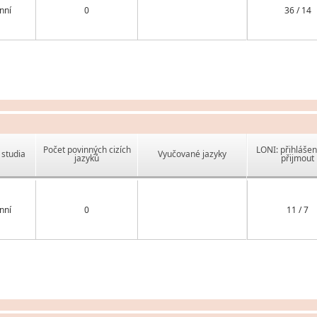
nní
0
36 / 14
Počet povinných cizích
LONI: přihlášen
studia
Vyučované jazyky
jazyků
přijmout
nní
0
11 / 7