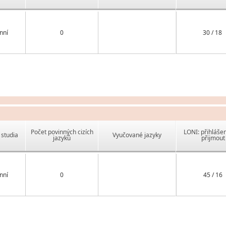
nní
0
30 / 18
Počet povinných cizích
LONI: přihlášen
studia
Vyučované jazyky
jazyků
přijmout
nní
0
45 / 16