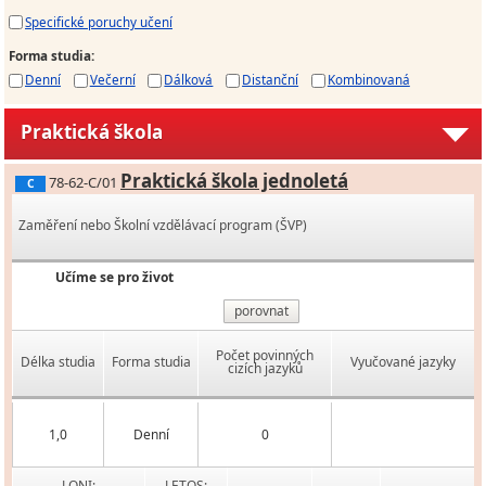
Specifické poruchy učení
Forma studia
:
Denní
Večerní
Dálková
Distanční
Kombinovaná
Praktická škola
Praktická škola jednoletá
78-62-C/01
C
Zaměření nebo Školní vzdělávací program (ŠVP)
Učíme se pro život
porovnat
Počet povinných
Délka studia
Forma studia
Vyučované jazyky
cizích jazyků
1,0
Denní
0
LONI:
LETOS: