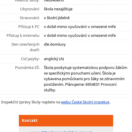
Velikost školy:
neuvedeno
Ubytování:
škola nezajišťuje
Stravování:
v školní jídelně
Přístup k PC
v době mimo vyučování: v omezené míře
Přístup k internetu
v době mimo vyučování: v omezené míře
Den otevřených
dle domluvy
dveří:
Cizí jazyky:
anglický (A)
Poznámka SŠ:
Škola poskytuje systematickou podporu žákům
se specifickými poruchami učení. Škola je
vybavena pomůckami pro žáky se zdravotním
postižením. Plánujeme: 6954E01 Provozní
služby.
Inspekční zprávy školy najdete na
webu České školní inspekce
.
Kontakt