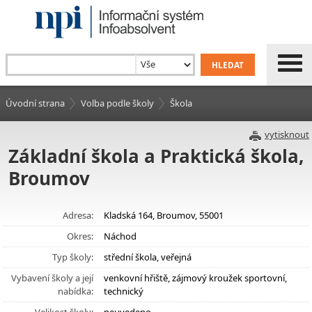
Úvodní strana
Volba podle školy
Škola
vytisknout
Základní škola a Praktická škola,
Broumov
Adresa:
Kladská 164, Broumov, 55001
Okres:
Náchod
Typ školy:
střední škola, veřejná
Vybavení školy a její
venkovní hřiště, zájmový kroužek sportovní,
nabídka:
technický