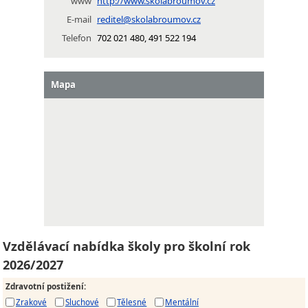
www
http://www.skolabroumov.cz
E-mail
reditel@skolabroumov.cz
Telefon
702 021 480, 491 522 194
Mapa
Vzdělávací nabídka školy pro školní rok
2026/2027
Zdravotní postižení
:
Zrakové
Sluchové
Tělesné
Mentální