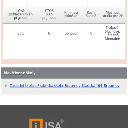
LONI:
LETOS:
Přijímací
Roční
Možnost
přihlášení/plán
plán
zkouška
školné
studia pro ZP
přijmout
přijmout
Zrakově,
Sluchově,
0 / 5
6
pohovor
0
Tělesně,
Mentálně
Navštívené školy
Základní škola a Praktická škola, Broumov, Kladská 164, Broumov