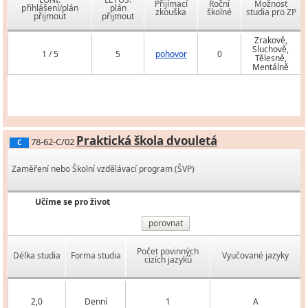
Přijímací
Roční
Možnost
přihlášení/plán
plán
zkouška
školné
studia pro ZP
přijmout
přijmout
Zrakově,
Sluchově,
1 / 5
5
pohovor
0
Tělesně,
Mentálně
Praktická škola dvouletá
78-62-C/02
C
Zaměření nebo Školní vzdělávací program (ŠVP)
Učíme se pro život
porovnat
Počet povinných
Délka studia
Forma studia
Vyučované jazyky
cizích jazyků
2,0
Denní
1
A