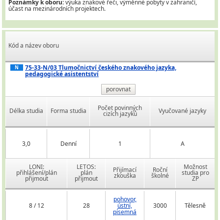
Poznámky k oboru:
výuka znakové řeči, výměnné pobyty v zahraničí,
účast na mezinárodních projektech.
Kód a název oboru
75-33-N/03 Tlumočnictví českého znakového jazyka,
N
pedagogické asistentství
porovnat
Počet povinných
Délka studia
Forma studia
Vyučované jazyky
cizích jazyků
3,0
Denní
1
A
LONI:
LETOS:
Možnost
Přijímací
Roční
přihlášení/plán
plán
studia pro
zkouška
školné
přijmout
přijmout
ZP
pohovor,
8 / 12
28
ústní,
3000
Tělesně
písemná