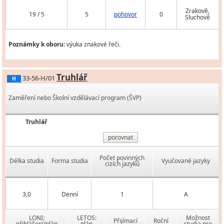
Zrakově,
19 / 5
5
pohovor
0
Sluchově
Poznámky k oboru:
výuka znakové řeči.
Truhlář
33-56-H/01
H
Zaměření nebo Školní vzdělávací program (ŠVP)
Truhlář
porovnat
Počet povinných
Délka studia
Forma studia
Vyučované jazyky
cizích jazyků
3,0
Denní
1
A
LONI:
LETOS:
Možnost
Přijímací
Roční
přihlášení/plán
plán
studia pro