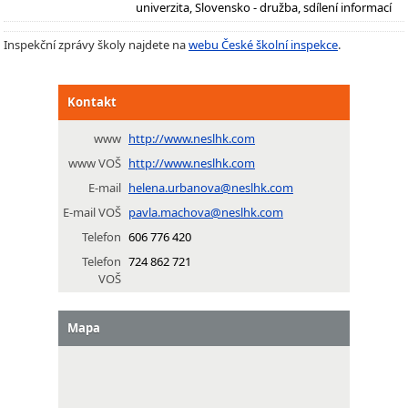
univerzita, Slovensko - družba, sdílení informací
Inspekční zprávy školy najdete na
webu České školní inspekce
.
Kontakt
www
http://www.neslhk.com
www VOŠ
http://www.neslhk.com
E-mail
helena.urbanova@neslhk.com
E-mail VOŠ
pavla.machova@neslhk.com
Telefon
606 776 420
Telefon
724 862 721
VOŠ
Mapa