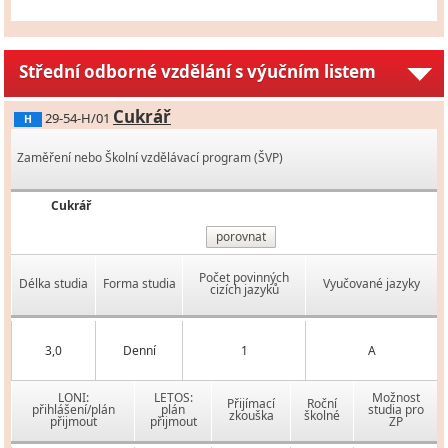
Střední odborné vzdělání s výučním listem
Cukrář
29-54-H/01
H
Zaměření nebo Školní vzdělávací program (ŠVP)
Cukrář
porovnat
Počet povinných
Délka studia
Forma studia
Vyučované jazyky
cizích jazyků
3,0
Denní
1
A
LONI:
LETOS:
Možnost
Přijímací
Roční
přihlášení/plán
plán
studia pro
zkouška
školné
přijmout
přijmout
ZP