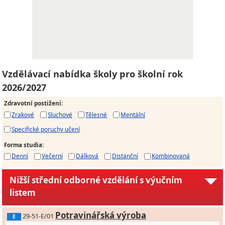
Vzdělávací nabídka školy pro školní rok
2026/2027
Zdravotní postižení
:
Zrakové
Sluchové
Tělesné
Mentální
Specifické poruchy učení
Forma studia
:
Denní
Večerní
Dálková
Distanční
Kombinovaná
Nižší střední odborné vzdělání s výučním
listem
Potravinářská výroba
29-51-E/01
E