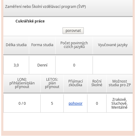
Zaměření nebo Školní vzdělávací program (ŠVP)
Cukrářské práce
porovnat
Počet povinných
Délka studia
Forma studia
Vyučované jazyky
cizích jazyků
3,0
Denní
0
LONI:
LETOS:
Přijímací
Roční
Možnost
přihlášení/plán
plán
zkouška
školné
studia pro ZP
přijmout
přijmout
Zrakově,
0 / 0
5
pohovor
0
Sluchově,
Mentálně