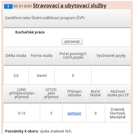
Stravovací a ubytovací služby
65-51-E/01
E
Zaměření nebo Školní vzdělávací program (ŠVP)
Kuchařské práce
porovnat
Počet povinných
Délka studia
Forma studia
Vyučované jazyky
cizích jazyků
3,0
Denní
0
LONI:
LETOS:
Přijímací
Roční
Možnost
přihlášení/plán
plán
zkouška
školné
studia pro ZP
přijmout
přijmout
Zrakově,
0 / 0
5
pohovor
0
Sluchově,
Mentálně
Poznámky k oboru:
výuka znakové řeči.