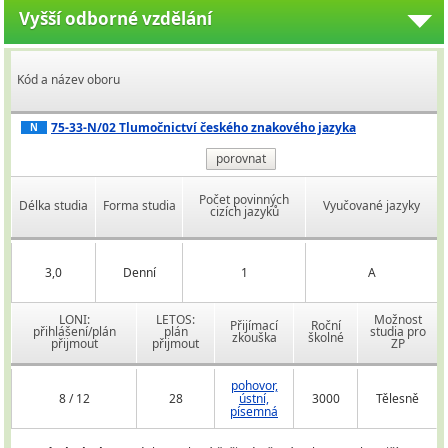
Vyšší odborné vzdělání
Kód a název oboru
75-33-N/02 Tlumočnictví českého znakového jazyka
N
porovnat
Počet povinných
Délka studia
Forma studia
Vyučované jazyky
cizích jazyků
3,0
Denní
1
A
LONI:
LETOS:
Možnost
Přijímací
Roční
přihlášení/plán
plán
studia pro
zkouška
školné
přijmout
přijmout
ZP
pohovor,
8 / 12
28
ústní,
3000
Tělesně
písemná