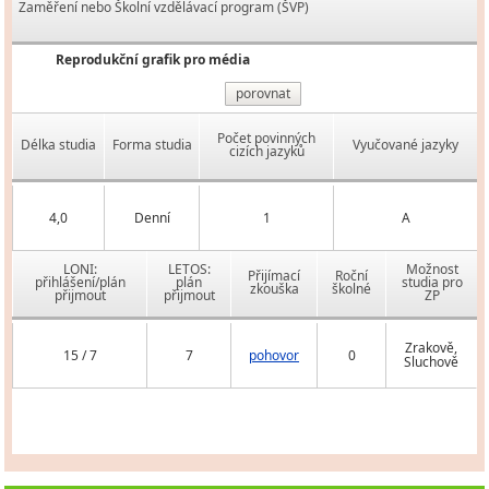
Zaměření nebo Školní vzdělávací program (ŠVP)
Reprodukční grafik pro média
porovnat
Počet povinných
Délka studia
Forma studia
Vyučované jazyky
cizích jazyků
4,0
Denní
1
A
LONI:
LETOS:
Možnost
Přijímací
Roční
přihlášení/plán
plán
studia pro
zkouška
školné
přijmout
přijmout
ZP
Zrakově,
15 / 7
7
pohovor
0
Sluchově