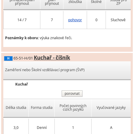
zkouška
školné
přijmout
přijmout
ZP
14 / 7
7
pohovor
0
Sluchově
Poznámky k oboru:
výuka znakové řeči.
Kuchař - číšník
65-51-H/01
H
Zaměření nebo Školní vzdělávací program (ŠVP)
Kuchař
porovnat
Počet povinných
Délka studia
Forma studia
Vyučované jazyky
cizích jazyků
3,0
Denní
1
A