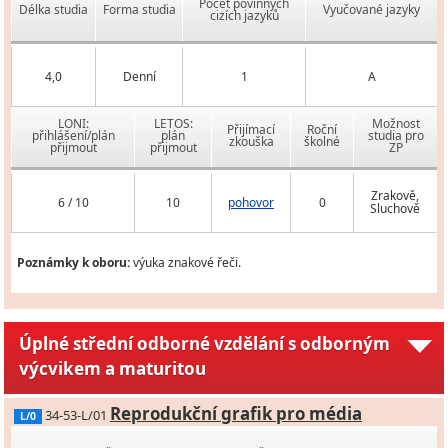
Počet povinných
Délka studia
Forma studia
Vyučované jazyky
cizích jazyků
4,0
Denní
1
A
LONI:
LETOS:
Možnost
Přijímací
Roční
přihlášení/plán
plán
studia pro
zkouška
školné
přijmout
přijmout
ZP
Zrakově,
6 / 10
10
pohovor
0
Sluchově
Poznámky k oboru:
výuka znakové řeči.
Úplné střední odborné vzdělání s odborným
výcvikem a maturitou
Reprodukční grafik pro média
34-53-L/01
L/0