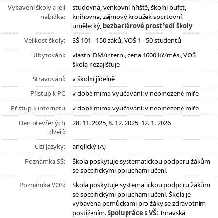
Vybavení školy a její
studovna, venkovní hřiště, školní bufet,
nabídka:
knihovna, zájmový kroužek sportovní,
umělecký,
bezbariérové prostředí školy
Velikost školy:
SŠ 101 - 150 žáků, VOŠ 1 - 50 studentů
Ubytování:
vlastní DM/intern., cena 1600 Kč/měs., VOŠ
škola nezajišťuje
Stravování:
v školní jídelně
Přístup k PC
v době mimo vyučování: v neomezené míře
Přístup k internetu
v době mimo vyučování: v neomezené míře
Den otevřených
28. 11. 2025, 8. 12. 2025, 12. 1. 2026
dveří:
Cizí jazyky:
anglický (A)
Poznámka SŠ:
Škola poskytuje systematickou podporu žákům
se specifickými poruchami učení.
Poznámka VOŠ:
Škola poskytuje systematickou podporu žákům
se specifickými poruchami učení. Škola je
vybavena pomůckami pro žáky se zdravotním
postižením.
Spolupráce s VŠ:
Trnavská