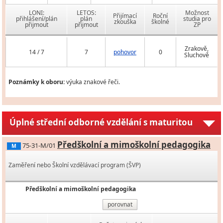
LONI:
LETOS:
Možnost
Přijímací
Roční
přihlášení/plán
plán
studia pro
zkouška
školné
přijmout
přijmout
ZP
Zrakově,
14 / 7
7
pohovor
0
Sluchově
Poznámky k oboru:
výuka znakové řeči.
Úplné střední odborné vzdělání s maturitou
Předškolní a mimoškolní pedagogika
75-31-M/01
M
Zaměření nebo Školní vzdělávací program (ŠVP)
Předškolní a mimoškolní pedagogika
porovnat