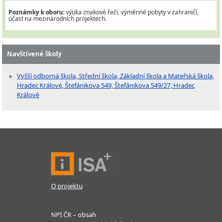
Poznámky k oboru:
výuka znakové řeči, výměnné pobyty v zahraničí,
účast na mezinárodních projektech.
Navštívené školy
Vyšší odborná škola, Střední škola, Základní škola a Mateřská škola,
Hradec Králové, Štefánikova 549, Štefánikova 549/27, Hradec
Králové
O projektu
NPI ČR – obsah