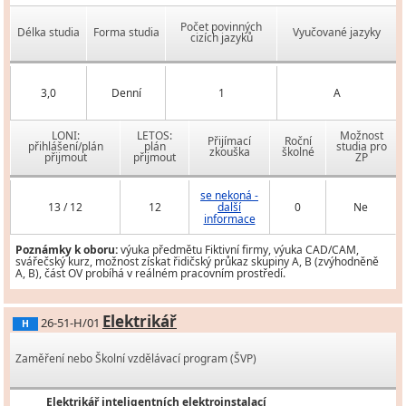
Počet povinných
Délka studia
Forma studia
Vyučované jazyky
cizích jazyků
3,0
Denní
1
A
LONI:
LETOS:
Možnost
Přijímací
Roční
přihlášení/plán
plán
studia pro
zkouška
školné
přijmout
přijmout
ZP
se nekoná -
13 / 12
12
další
0
Ne
informace
Poznámky k oboru:
výuka předmětu Fiktivní firmy, výuka CAD/CAM,
svářečský kurz, možnost získat řidičský průkaz skupiny A, B (zvýhodněně
A, B), část OV probíhá v reálném pracovním prostředí.
Elektrikář
26-51-H/01
H
Zaměření nebo Školní vzdělávací program (ŠVP)
Elektrikář inteligentních elektroinstalací