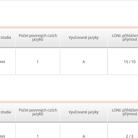
Počet povinných cizích
LONI: přihlášen
studia
Vyučované jazyky
jazyků
přijmout
nní
1
A
15 / 10
Počet povinných cizích
LONI: přihlášen
studia
Vyučované jazyky
jazyků
přijmout
nní
1
A
2 / 3