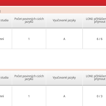
a
Počet povinných cizích
LONI: přihlášen
studia
Vyučované jazyky
jazyků
přijmout
nní
1
A
6 / 6
Počet povinných cizích
LONI: přihlášen
studia
Vyučované jazyky
jazyků
přijmout
nní
1
A
0 / 3