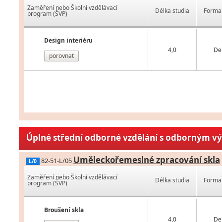
Zaměření nebo Školní vzdělávací
Délka studia
Forma 
program (ŠVP)
Design interiéru
4,0
De
porovnat
Úplné střední odborné vzdělání s odborným v
Uměleckořemeslné zpracování skla
82-51-L/05
L/0
Zaměření nebo Školní vzdělávací
Délka studia
Forma 
program (ŠVP)
Broušení skla
4,0
De