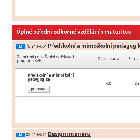
Úplné střední odborné vzdělání s maturitou
Předškolní a mimoškolní pedagogi
75-31-M/01
M
Zaměření nebo Školní vzdělávací
Délka studia
Forma 
program (ŠVP)
Předškolní a mimoškolní
pedagogika
4,0
De
porovnat
Design interiéru
82-41-M/11
M