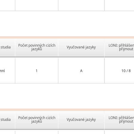
Počet povinných cizích
LONI: přihlášen
studia
Vyučované jazyky
jazyků
přijmout
nní
1
A
10 / 8
Počet povinných cizích
LONI: přihlášen
studia
Vyučované jazyky
jazyků
přijmout