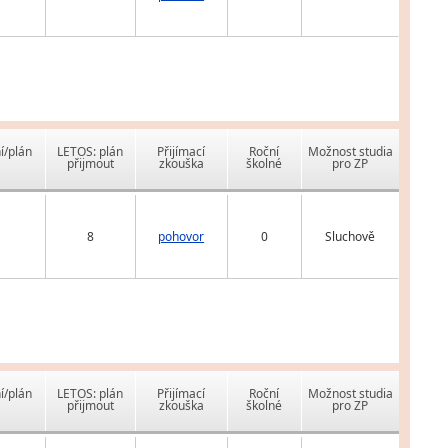
í/plán
LETOS: plán
Přijímací
Roční
Možnost studia
přijmout
zkouška
školné
pro ZP
8
pohovor
0
Sluchově
í/plán
LETOS: plán
Přijímací
Roční
Možnost studia
přijmout
zkouška
školné
pro ZP