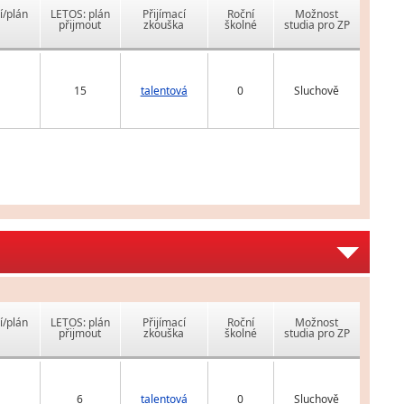
í/plán
LETOS: plán
Přijímací
Roční
Možnost
přijmout
zkouška
školné
studia pro ZP
15
talentová
0
Sluchově
í/plán
LETOS: plán
Přijímací
Roční
Možnost
přijmout
zkouška
školné
studia pro ZP
6
talentová
0
Sluchově