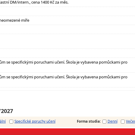
lastní DM/intern., cena 1400 Kč za měs.
 neomezené míře
ům se specifickými poruchami učení. Škola je vybavena pomůckami pro
ům se specifickými poruchami učení. Škola je vybavena pomůckami pro
/2027
ální
Specifické poruchy učení
Forma studia
:
Denní
Veče