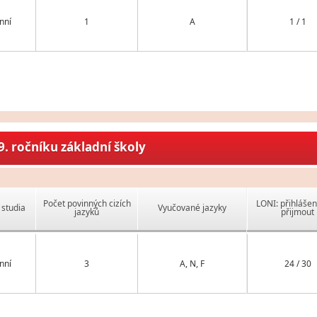
nní
1
A
1 / 1
. ročníku základní školy
Počet povinných cizích
LONI: přihlášen
studia
Vyučované jazyky
jazyků
přijmout
nní
3
A, N, F
24 / 30