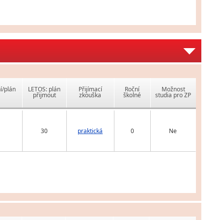
í/plán
LETOS: plán
Přijímací
Roční
Možnost
přijmout
zkouška
školné
studia pro ZP
30
praktická
0
Ne