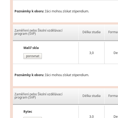
Poznámky k oboru:
žáci mohou získat stipendium.
Zaměření nebo Školní vzdělávací
Délka studia
Forma 
program (ŠVP)
Malíř skla
3,0
De
porovnat
Poznámky k oboru:
žáci mohou získat stipendium.
Zaměření nebo Školní vzdělávací
Délka studia
Forma 
program (ŠVP)
Rytec
3,0
De