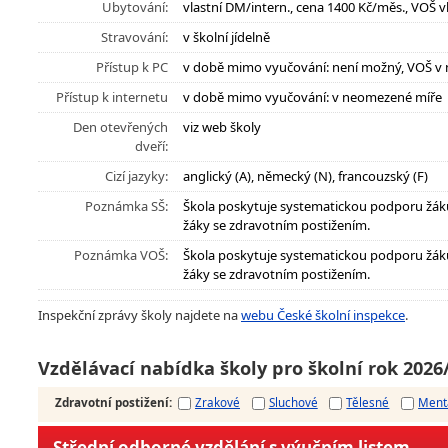
Ubytování:
vlastní DM/intern., cena 1400 Kč/měs., VOŠ v
Stravování:
v školní jídelně
Přístup k PC
v době mimo vyučování: není možný, VOŠ v
Přístup k internetu
v době mimo vyučování: v neomezené míře
Den otevřených
viz web školy
dveří:
Cizí jazyky:
anglický (A), německý (N), francouzský (F)
Poznámka SŠ:
Škola poskytuje systematickou podporu žák
žáky se zdravotním postižením.
Poznámka VOŠ:
Škola poskytuje systematickou podporu žák
žáky se zdravotním postižením.
Inspekční zprávy školy najdete na
webu České školní inspekce
.
Vzdělávací nabídka školy pro školní rok 2026
Zdravotní postižení
:
Zrakové
Sluchové
Tělesné
Ment
Střední odborné vzdělání s výučním listem