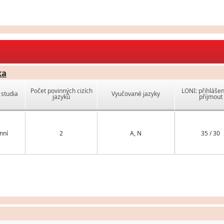
ka
Počet povinných cizích
LONI: přihlášen
studia
Vyučované jazyky
jazyků
přijmout
nní
2
A, N
35 / 30