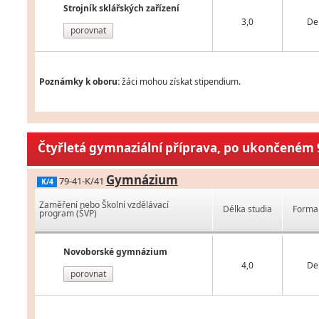
Strojník sklářských zařízení
3,0
De
porovnat
Poznámky k oboru:
žáci mohou získat stipendium.
Čtyřletá gymnaziální příprava, po ukončeném 9
Gymnázium
79-41-K/41
K/4
Zaměření nebo Školní vzdělávací
Délka studia
Forma 
program (ŠVP)
Novoborské gymnázium
4,0
De
porovnat