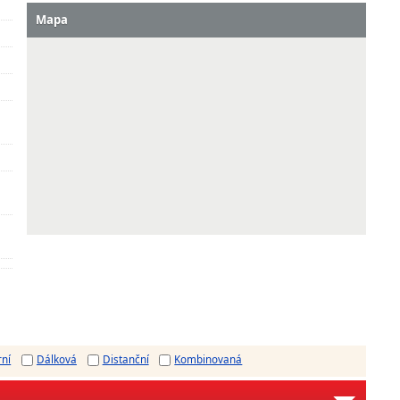
Mapa
rní
Dálková
Distanční
Kombinovaná