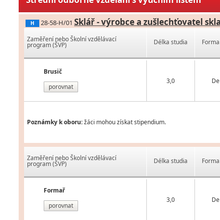
Sklář - výrobce a zušlechťovatel skl
28-58-H/01
H
Zaměření nebo Školní vzdělávací
Délka studia
Forma 
program (ŠVP)
Brusič
3,0
De
porovnat
Poznámky k oboru:
žáci mohou získat stipendium.
Zaměření nebo Školní vzdělávací
Délka studia
Forma 
program (ŠVP)
Formař
3,0
De
porovnat