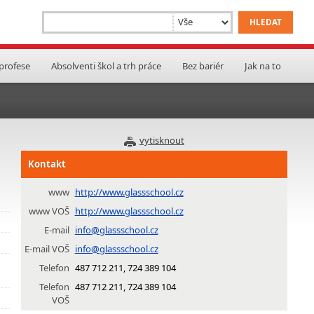
 profese
Absolventi škol a trh práce
Bez bariér
Jak na to
a
vytisknout
Kontakt
www
http://www.glassschool.cz
www VOŠ
http://www.glassschool.cz
E-mail
info@glassschool.cz
E-mail VOŠ
info@glassschool.cz
Telefon
487 712 211, 724 389 104
Telefon
487 712 211, 724 389 104
VOŠ