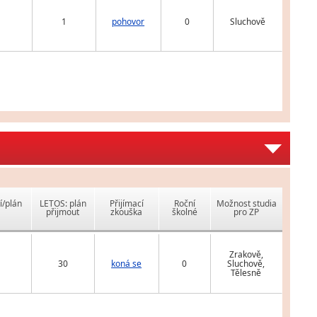
1
pohovor
0
Sluchově
í/plán
LETOS: plán
Přijímací
Roční
Možnost studia
přijmout
zkouška
školné
pro ZP
Zrakově,
30
koná se
0
Sluchově,
Tělesně