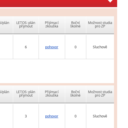
í/plán
LETOS: plán
Přijímací
Roční
Možnost studia
přijmout
zkouška
školné
pro ZP
6
pohovor
0
Sluchově
í/plán
LETOS: plán
Přijímací
Roční
Možnost studia
přijmout
zkouška
školné
pro ZP
3
pohovor
0
Sluchově