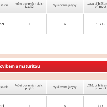
Počet povinných cizích
LONI: přihlášen
studia
Vyučované jazyky
jazyků
přijmout
nní
1
A
15 / 15
ýcvikem a maturitou
Počet povinných cizích
LONI: přihlášen
studia
Vyučované jazyky
jazyků
přijmout
nní
1
A
3 / 6