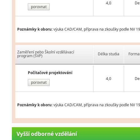
4,0
De
porovnat
Poznámky k oboru:
výuka CAD/CAM, příprava na zkoušky podle NV 194
Zaměření nebo Školní vzdělávací
Délka studia
Forma 
program (ŠVP)
Počítačové projektování
4,0
De
porovnat
Poznámky k oboru:
výuka CAD/CAM, příprava na zkoušky podle NV 194
Vyšší odborné vzdělání