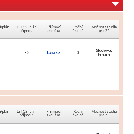
í/plán
LETOS: plán
Přijímací
Roční
Možnost studia
přijmout
zkouška
školné
pro ZP
Sluchově,
30
koná se
0
Tělesně
í/plán
LETOS: plán
Přijímací
Roční
Možnost studia
přijmout
zkouška
školné
pro ZP