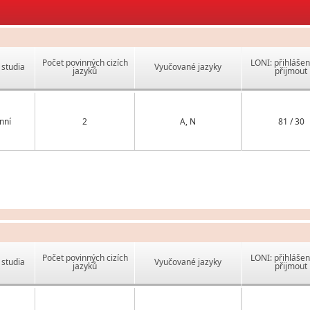
Počet povinných cizích
LONI: přihlášen
studia
Vyučované jazyky
jazyků
přijmout
nní
2
A, N
81 / 30
Počet povinných cizích
LONI: přihlášen
studia
Vyučované jazyky
jazyků
přijmout