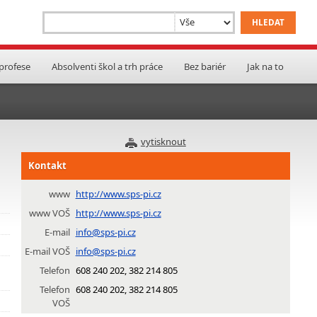
 profese
Absolventi škol a trh práce
Bez bariér
Jak na to
vytisknout
Kontakt
www
http://www.sps-pi.cz
www VOŠ
http://www.sps-pi.cz
E-mail
info@sps-pi.cz
E-mail VOŠ
info@sps-pi.cz
Telefon
608 240 202, 382 214 805
Telefon
608 240 202, 382 214 805
VOŠ