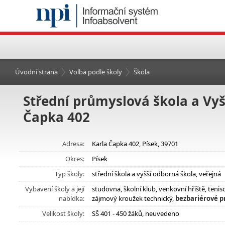
Úvodní strana
Volba podle školy
Škola
Střední průmyslová škola a Vyš
Čapka 402
Adresa:
Karla Čapka 402, Písek, 39701
Okres:
Písek
Typ školy:
střední škola a vyšší odborná škola, veřejná
Vybavení školy a její
studovna, školní klub, venkovní hřiště, teni
nabídka:
zájmový kroužek technický,
bezbariérové pr
Velikost školy:
SŠ 401 - 450 žáků, neuvedeno