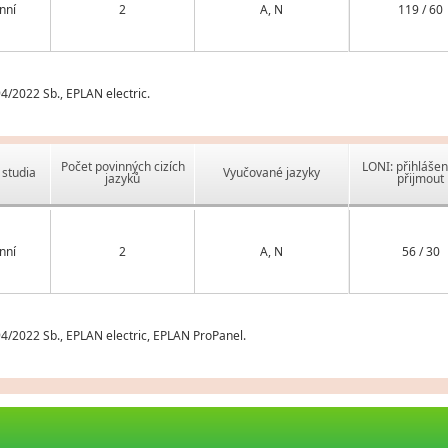
nní
2
A, N
119 / 60
/2022 Sb., EPLAN electric.
Počet povinných cizích
LONI: přihlášen
studia
Vyučované jazyky
jazyků
přijmout
nní
2
A, N
56 / 30
/2022 Sb., EPLAN electric, EPLAN ProPanel.