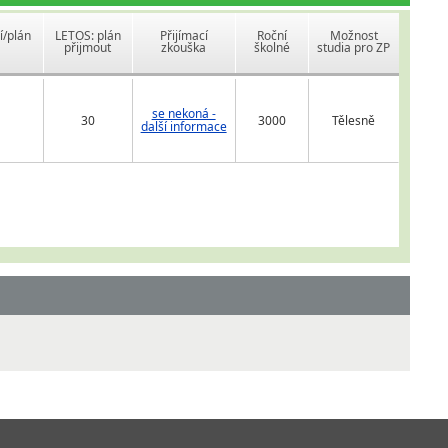
í/plán
LETOS: plán
Přijímací
Roční
Možnost
přijmout
zkouška
školné
studia pro ZP
se nekoná -
30
3000
Tělesně
další informace