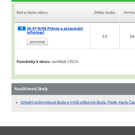
Kód a název oboru
Délka studia
Forma 
26-47-N/06 Přenos a zpracování
N
informací
3,0
De
porovnat
Poznámky k oboru:
certifikát CISCO.
Navštívené školy
Střední průmyslová škola a Vyšší odborná škola, Písek, Karla Ča