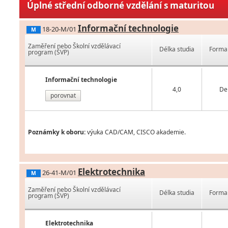
Úplné střední odborné vzdělání s maturitou
Informační technologie
18-20-M/01
M
Zaměření nebo Školní vzdělávací
Délka studia
Forma 
program (ŠVP)
Informační technologie
4,0
De
porovnat
Poznámky k oboru:
výuka CAD/CAM, CISCO akademie.
Elektrotechnika
26-41-M/01
M
Zaměření nebo Školní vzdělávací
Délka studia
Forma 
program (ŠVP)
Elektrotechnika