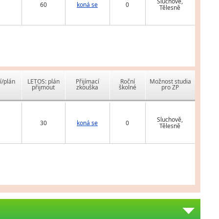
Sluchově,
60
koná se
0
Tělesně
í/plán
LETOS: plán
Přijímací
Roční
Možnost studia
přijmout
zkouška
školné
pro ZP
Sluchově,
30
koná se
0
Tělesně