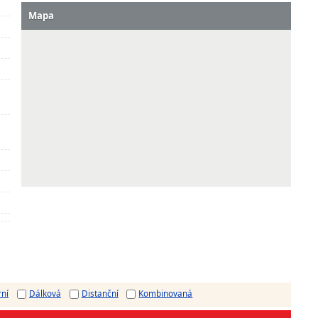
Mapa
rní
Dálková
Distanční
Kombinovaná