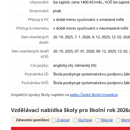
Ubytování:
lze zajistit, cena 1400 Kč/měs., VOŠ lze zajist
Stravování:
jinak
Přístup k PC
v době mimo vyučování: v omezené míře
Přístup k internetu
v době mimo vyučování: v neomezené míře
Den otevřených
20. 10. 2025, 7. 1. 2026, 9. 12. 2025; 12. 02. 202
dveří:
Den otevřených dveří
20. 10. 2025, 07. 01. 2026, 09. 12. 2025; 12. 02.
VOŠ:
Cizí jazyky:
anglický (A), německý (N)
Poznámka SŠ:
Škola poskytuje systematickou podporu žák
Poznámka VOŠ:
Škola poskytuje systematickou podporu žák
Inspekční zprávy školy najdete na
webu České školní inspekce
.
Vzdělávací nabídka školy pro školní rok 2026
Zdravotní postižení
:
Zrakové
Sluchové
Tělesné
Ment