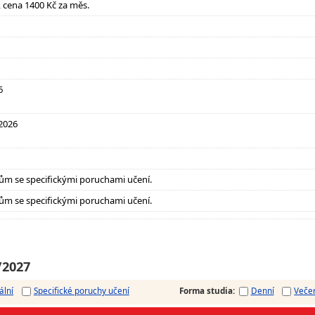
it, cena 1400 Kč za měs.
6
 2026
ům se specifickými poruchami učení.
ům se specifickými poruchami učení.
/2027
ální
Specifické poruchy učení
Forma studia
:
Denní
Veče