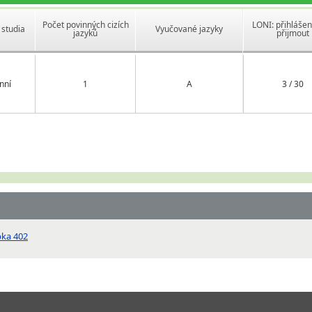
Počet povinných cizích
LONI: přihlášen
studia
Vyučované jazyky
jazyků
přijmout
nní
1
A
3 / 30
pka 402