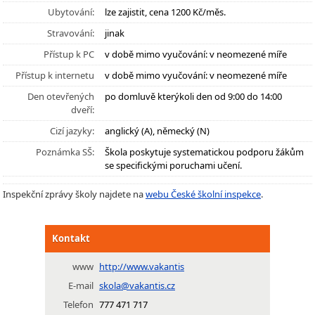
Ubytování:
lze zajistit, cena 1200 Kč/měs.
Stravování:
jinak
Přístup k PC
v době mimo vyučování: v neomezené míře
Přístup k internetu
v době mimo vyučování: v neomezené míře
Den otevřených
po domluvě kterýkoli den od 9:00 do 14:00
dveří:
Cizí jazyky:
anglický (A), německý (N)
Poznámka SŠ:
Škola poskytuje systematickou podporu žákům
se specifickými poruchami učení.
Inspekční zprávy školy najdete na
webu České školní inspekce
.
Kontakt
www
http://www.vakantis
E-mail
skola@vakantis.cz
Telefon
777 471 717