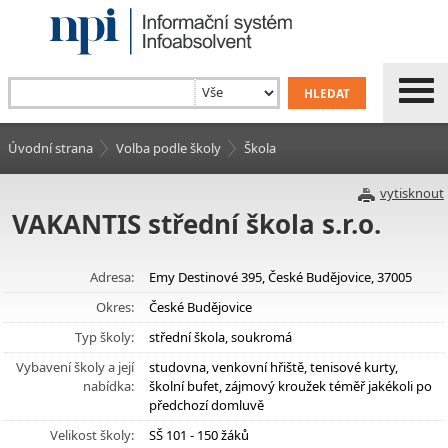
Úvodní strana
Volba podle školy
Škola
vytisknout
VAKANTIS střední škola s.r.o.
Adresa:
Emy Destinové 395, České Budějovice, 37005
Okres:
České Budějovice
Typ školy:
střední škola, soukromá
Vybavení školy a její
studovna, venkovní hřiště, tenisové kurty,
nabídka:
školní bufet, zájmový kroužek téměř jakékoli po
předchozí domluvě
Velikost školy:
SŠ 101 - 150 žáků