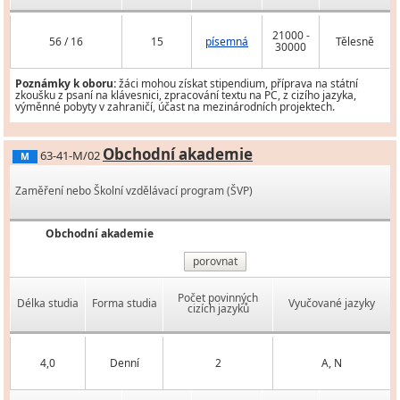
21000 -
56 / 16
15
písemná
Tělesně
30000
Poznámky k oboru:
žáci mohou získat stipendium, příprava na státní
zkoušku z psaní na klávesnici, zpracování textu na PC, z cizího jazyka,
výměnné pobyty v zahraničí, účast na mezinárodních projektech.
Obchodní akademie
63-41-M/02
M
Zaměření nebo Školní vzdělávací program (ŠVP)
Obchodní akademie
porovnat
Počet povinných
Délka studia
Forma studia
Vyučované jazyky
cizích jazyků
4,0
Denní
2
A, N