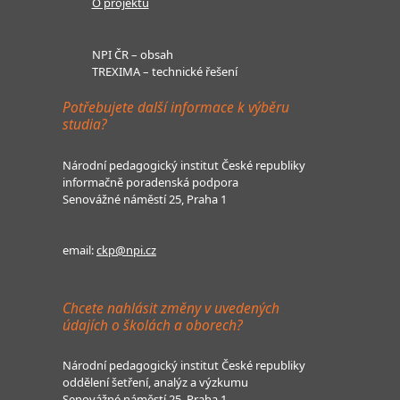
O projektu
NPI ČR – obsah
TREXIMA – technické řešení
Potřebujete další informace k výběru
studia?
Národní pedagogický institut České republiky
informačně poradenská podpora
Senovážné náměstí 25, Praha 1
email:
ckp@npi.cz
Chcete nahlásit změny v uvedených
údajích o školách a oborech?
Národní pedagogický institut České republiky
oddělení šetření, analýz a výzkumu
Senovážné náměstí 25, Praha 1