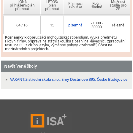
LONI:
LETOS:
Možnost
Přijímací
Roční
přihlášení/plán
plán
studia pro
zkouška
školné
přijmout
přijmout
ZP
21000 -
64 / 16
15
písemná
Tělesně
30000
Poznámky k oboru:
žáci mohou získat stipendium, výuka předmětu
Fiktivní firmy, příprava na státní zkoušku z psaní na klávesnici, zpracování
textu na PC, z cizího jazyka, výměnné pobyty v zahraničí, účast na
mezinárodních projektech.
Navštívené školy
VAKANTIS střední škola s.r.o., Emy Destinové 395, České Budějovice