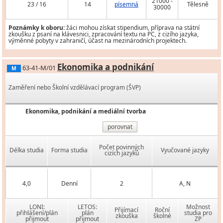
21000 -
23 / 16
14
písemná
Tělesně
30000
Poznámky k oboru:
žáci mohou získat stipendium, příprava na státní
zkoušku z psaní na klávesnici, zpracování textu na PC, z cizího jazyka,
výměnné pobyty v zahraničí, účast na mezinárodních projektech.
Ekonomika a podnikání
63-41-M/01
M
Zaměření nebo Školní vzdělávací program (ŠVP)
Ekonomika, podnikání a mediální tvorba
porovnat
Počet povinných
Délka studia
Forma studia
Vyučované jazyky
cizích jazyků
4,0
Denní
2
A, N
LONI:
LETOS:
Možnost
Přijímací
Roční
přihlášení/plán
plán
studia pro
zkouška
školné
přijmout
přijmout
ZP