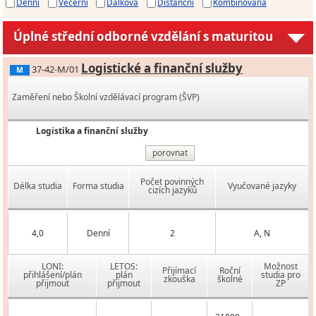
Denní
Večerní
Dálková
Distanční
Kombinovaná
Úplné střední odborné vzdělání s maturitou
Logistické a finanční služby
37-42-M/01
M
Zaměření nebo Školní vzdělávací program (ŠVP)
Logistika a finanční služby
porovnat
Počet povinných
Délka studia
Forma studia
Vyučované jazyky
cizích jazyků
4,0
Denní
2
A, N
LONI:
LETOS:
Možnost
Přijímací
Roční
přihlášení/plán
plán
studia pro
zkouška
školné
přijmout
přijmout
ZP