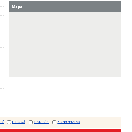
Mapa
rní
Dálková
Distanční
Kombinovaná