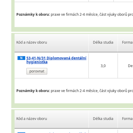
Poznámky k oboru:
praxe ve firmách 2-4 měsíce, část výuky oborů pro
Kód a název oboru
Délka studia
Forma 
53-41-N/31 Diplomovaná dentální
N
hygienistka
3,0
De
porovnat
Poznámky k oboru:
praxe ve firmách 2-4 měsíce, část výuky oborů pro
Kód a název oboru
Délka studia
Forma 