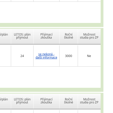
í/plán
LETOS: plán
Přijímací
Roční
Možnost
přijmout
zkouška
školné
studia pro ZP
se nekoná -
24
3000
Ne
další informace
í/plán
LETOS: plán
Přijímací
Roční
Možnost
přijmout
zkouška
školné
studia pro ZP