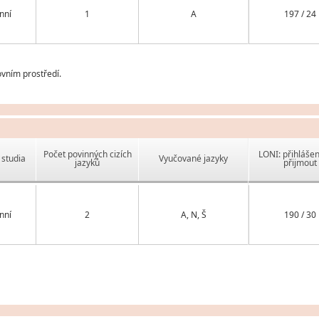
nní
1
A
197 / 24
vním prostředí.
Počet povinných cizích
LONI: přihlášen
studia
Vyučované jazyky
jazyků
přijmout
nní
2
A, N, Š
190 / 30