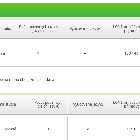
Počet povinných cizích
LONI: přihlášen
studia
Vyučované jazyky
jazyků
přijmout
nní
1
A
180 / 40
bíhá mimo obec, kde sídlí škola.
Počet povinných
LONI: přihlášen
ma studia
Vyučované jazyky
cizích jazyků
přijmout
binovaná
1
A
0 / 0