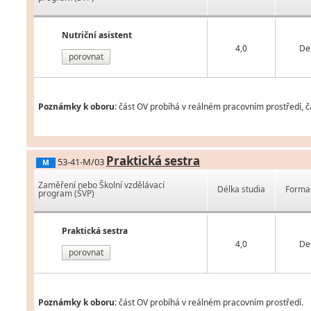
Nutriční asistent
4,0
De
porovnat
Poznámky k oboru:
část OV probíhá v reálném pracovním prostředí, čá
Praktická sestra
53-41-M/03
M
Zaměření nebo Školní vzdělávací
Délka studia
Forma 
program (ŠVP)
Praktická sestra
4,0
De
porovnat
Poznámky k oboru:
část OV probíhá v reálném pracovním prostředí.