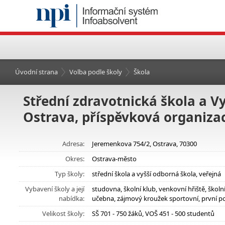
Úvodní strana
Volba podle školy
Škola
Střední zdravotnická škola a V
Ostrava, příspěvková organiza
Adresa:
Jeremenkova 754/2, Ostrava, 70300
Okres:
Ostrava-město
Typ školy:
střední škola a vyšší odborná škola, veřejná
Vybavení školy a její
studovna, školní klub, venkovní hřiště, ško
nabídka:
učebna, zájmový kroužek sportovní, první 
Velikost školy:
SŠ 701 - 750 žáků, VOŠ 451 - 500 studentů