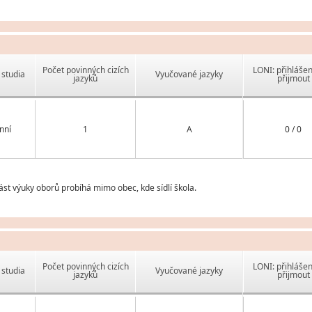
Počet povinných cizích
LONI: přihlášen
studia
Vyučované jazyky
jazyků
přijmout
nní
1
A
0 / 0
st výuky oborů probíhá mimo obec, kde sídlí škola.
Počet povinných cizích
LONI: přihlášen
studia
Vyučované jazyky
jazyků
přijmout