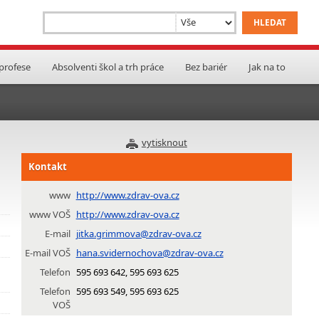
 profese
Absolventi škol a trh práce
Bez bariér
Jak na to
vytisknout
Kontakt
www
http://www.zdrav-ova.cz
www VOŠ
http://www.zdrav-ova.cz
E-mail
jitka.grimmova@zdrav-ova.cz
E-mail VOŠ
hana.svidernochova@zdrav-ova.cz
Telefon
595 693 642, 595 693 625
Telefon
595 693 549, 595 693 625
VOŠ