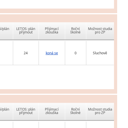
í/plán
LETOS: plán
Přijímací
Roční
Možnost studia
přijmout
zkouška
školné
pro ZP
24
koná se
0
Sluchově
í/plán
LETOS: plán
Přijímací
Roční
Možnost studia
přijmout
zkouška
školné
pro ZP