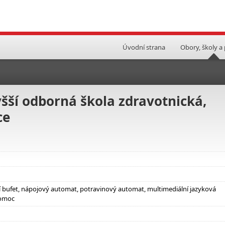
Úvodní strana
Obory, školy a
yšší odborná škola zdravotnická,
ce
lní bufet, nápojový automat, potravinový automat, multimediální jazyková
pomoc