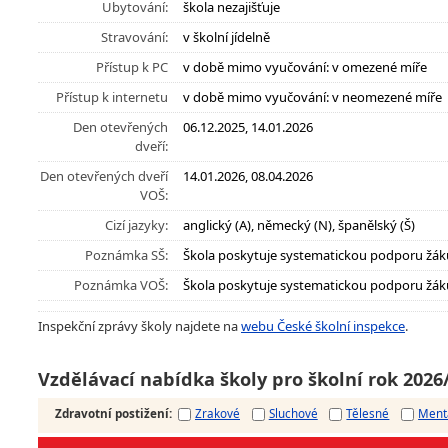
Ubytování:
škola nezajišťuje
Stravování:
v školní jídelně
Přístup k PC
v době mimo vyučování: v omezené míře
Přístup k internetu
v době mimo vyučování: v neomezené míře
Den otevřených
06.12.2025, 14.01.2026
dveří:
Den otevřených dveří
14.01.2026, 08.04.2026
VOŠ:
Cizí jazyky:
anglický (A), německý (N), španělský (Š)
Poznámka SŠ:
Škola poskytuje systematickou podporu žák
Poznámka VOŠ:
Škola poskytuje systematickou podporu žák
Inspekční zprávy školy najdete na
webu České školní inspekce
.
Vzdělávací nabídka školy pro školní rok 2026
Zdravotní postižení
:
Zrakové
Sluchové
Tělesné
Ment