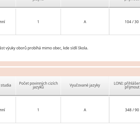
nní
1
A
104 / 30
st výuky oborů probíhá mimo obec, kde sídlí škola.
Počet povinných cizích
LONI: přihlášen
studia
Vyučované jazyky
jazyků
přijmout
nní
1
A
348 / 90