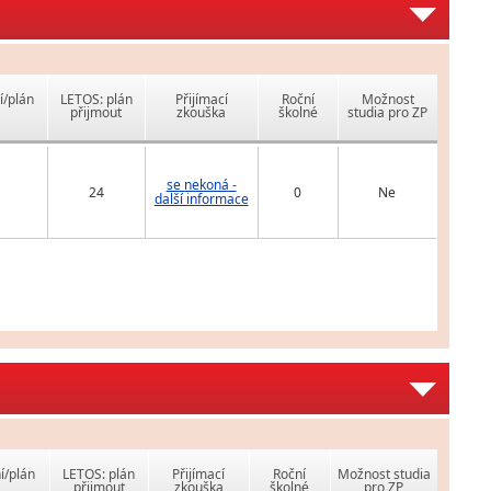
í/plán
LETOS: plán
Přijímací
Roční
Možnost
přijmout
zkouška
školné
studia pro ZP
se nekoná -
24
0
Ne
další informace
í/plán
LETOS: plán
Přijímací
Roční
Možnost studia
přijmout
zkouška
školné
pro ZP