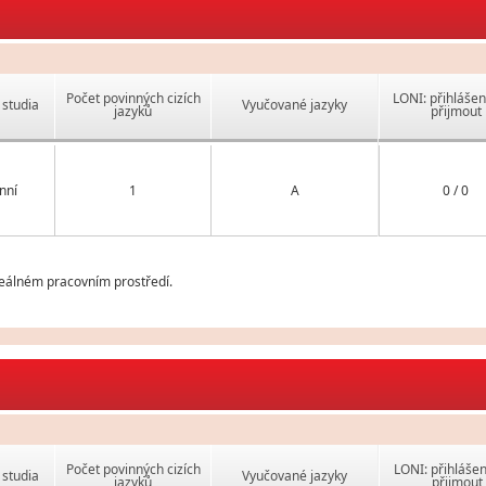
Počet povinných cizích
LONI: přihlášen
studia
Vyučované jazyky
jazyků
přijmout
nní
1
A
0 / 0
reálném pracovním prostředí.
Počet povinných cizích
LONI: přihlášen
studia
Vyučované jazyky
jazyků
přijmout