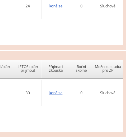
24
koná se
0
Sluchově
í/plán
LETOS: plán
Přijímací
Roční
Možnost studia
přijmout
zkouška
školné
pro ZP
30
koná se
0
Sluchově