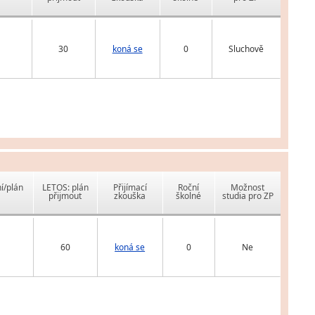
30
koná se
0
Sluchově
í/plán
LETOS: plán
Přijímací
Roční
Možnost
přijmout
zkouška
školné
studia pro ZP
60
koná se
0
Ne