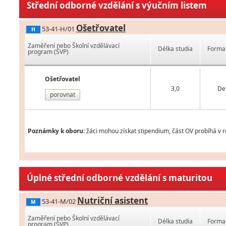
Střední odborné vzdělání s výučním listem
Ošetřovatel
53-41-H/01
H
Zaměření nebo Školní vzdělávací
Délka studia
Forma 
program (ŠVP)
Ošetřovatel
3,0
De
porovnat
Poznámky k oboru:
žáci mohou získat stipendium, část OV probíhá v 
Úplné střední odborné vzdělání s maturitou
Nutriční asistent
53-41-M/02
M
Zaměření nebo Školní vzdělávací
Délka studia
Forma 
program (ŠVP)