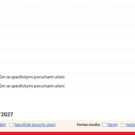
ům se specifickými poruchami učení.
ům se specifickými poruchami učení.
/2027
ální
Specifické poruchy učení
Forma studia
:
Denní
Veče