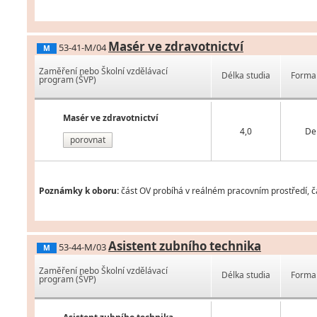
Masér ve zdravotnictví
53-41-M/04
M
Zaměření nebo Školní vzdělávací
Délka studia
Forma 
program (ŠVP)
Masér ve zdravotnictví
4,0
De
porovnat
Poznámky k oboru:
část OV probíhá v reálném pracovním prostředí, čá
Asistent zubního technika
53-44-M/03
M
Zaměření nebo Školní vzdělávací
Délka studia
Forma 
program (ŠVP)