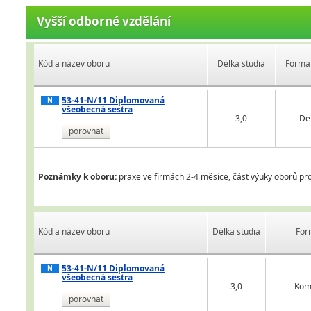
Vyšší odborné vzdělání
Kód a název oboru
Délka studia
Forma 
53-41-N/11 Diplomovaná
N
všeobecná sestra
3,0
De
porovnat
Poznámky k oboru:
praxe ve firmách 2-4 měsíce, část výuky oborů pro
Kód a název oboru
Délka studia
For
53-41-N/11 Diplomovaná
N
všeobecná sestra
3,0
Kom
porovnat