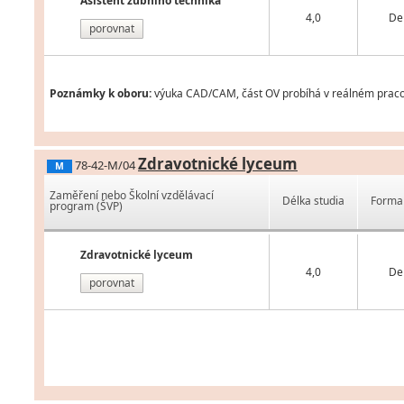
Asistent zubního technika
4,0
De
porovnat
Poznámky k oboru:
výuka CAD/CAM, část OV probíhá v reálném praco
Zdravotnické lyceum
78-42-M/04
M
Zaměření nebo Školní vzdělávací
Délka studia
Forma 
program (ŠVP)
Zdravotnické lyceum
4,0
De
porovnat