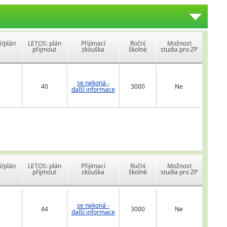
í/plán
LETOS: plán
Přijímací
Roční
Možnost
přijmout
zkouška
školné
studia pro ZP
se nekoná -
40
3000
Ne
další informace
í/plán
LETOS: plán
Přijímací
Roční
Možnost
přijmout
zkouška
školné
studia pro ZP
se nekoná -
44
3000
Ne
další informace