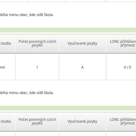
bíhá mimo obec, kde sídlí škola.
Počet povinných cizích
LONI: přihlášen
studia
Vyučované jazyky
jazyků
přijmout
nní
1
A
0 / 0
bíhá mimo obec, kde sídlí škola.
Počet povinných cizích
LONI: přihlášen
studia
Vyučované jazyky
jazyků
přijmout