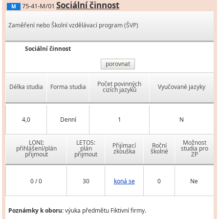
Sociální činnost
75-41-M/01
M
Zaměření nebo Školní vzdělávací program (ŠVP)
Sociální činnost
porovnat
Počet povinných
Délka studia
Forma studia
Vyučované jazyky
cizích jazyků
4,0
Denní
1
N
LONI:
LETOS:
Možnost
Přijímací
Roční
přihlášení/plán
plán
studia pro
zkouška
školné
přijmout
přijmout
ZP
0 / 0
30
koná se
0
Ne
Poznámky k oboru:
výuka předmětu Fiktivní firmy.