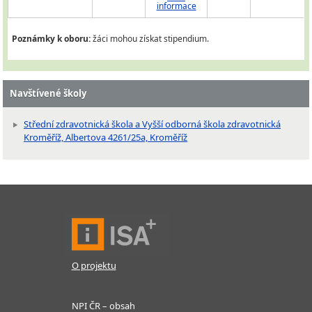
informace
Poznámky k oboru:
žáci mohou získat stipendium.
Navštívené školy
Střední zdravotnická škola a Vyšší odborná škola zdravotnická
Kroměříž, Albertova 4261/25a, Kroměříž
O projektu
NPI ČR – obsah