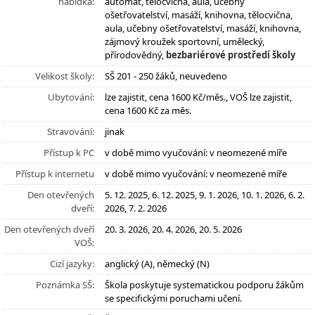
nabídka:
automat, tělocvična, aula, učebny
ošetřovatelství, masáží, knihovna, tělocvična,
aula, učebny ošetřovatelství, masáží, knihovna,
zájmový kroužek sportovní, umělecký,
přírodovědný,
bezbariérové prostředí školy
Velikost školy:
SŠ 201 - 250 žáků, neuvedeno
Ubytování:
lze zajistit, cena 1600 Kč/měs., VOŠ lze zajistit,
cena 1600 Kč za měs.
Stravování:
jinak
Přístup k PC
v době mimo vyučování: v neomezené míře
Přístup k internetu
v době mimo vyučování: v neomezené míře
Den otevřených
5. 12. 2025, 6. 12. 2025, 9. 1. 2026, 10. 1. 2026, 6. 2.
dveří:
2026, 7. 2. 2026
Den otevřených dveří
20. 3. 2026, 20. 4. 2026, 20. 5. 2026
VOŠ:
Cizí jazyky:
anglický (A), německý (N)
Poznámka SŠ:
Škola poskytuje systematickou podporu žákům
se specifickými poruchami učení.