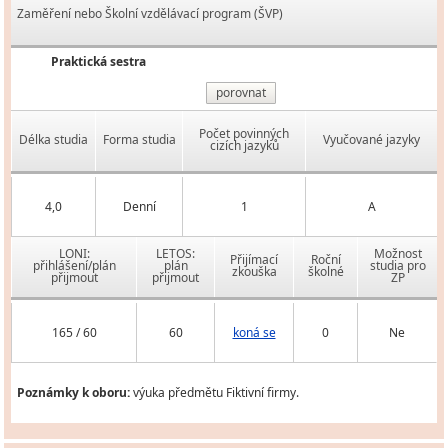
Zaměření nebo Školní vzdělávací program (ŠVP)
Praktická sestra
porovnat
Počet povinných
Délka studia
Forma studia
Vyučované jazyky
cizích jazyků
4,0
Denní
1
A
LONI:
LETOS:
Možnost
Přijímací
Roční
přihlášení/plán
plán
studia pro
zkouška
školné
přijmout
přijmout
ZP
165 / 60
60
koná se
0
Ne
Poznámky k oboru:
výuka předmětu Fiktivní firmy.