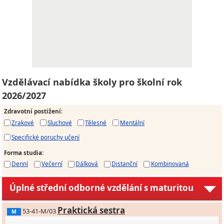
Vzdělávací nabídka školy pro školní rok
2026/2027
Zdravotní postižení
:
Zrakové
Sluchové
Tělesné
Mentální
Specifické poruchy učení
Forma studia
:
Denní
Večerní
Dálková
Distanční
Kombinovaná
Úplné střední odborné vzdělání s maturitou
Praktická sestra
53-41-M/03
M