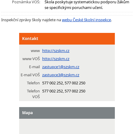
Poznámka VOŠ:
Škola poskytuje systematickou podporu žákům
se specifickými poruchami učení.
Inspekční zprávy školy najdete na
webu České školní inspekce
.
Kontakt
www
http://szskm.cz
www VOŠ
http://szskm.cz
E-mail
zastupce1@szskm.cz
E-mail VOŠ
zastupce3@szskm.cz
Telefon
577 002 252, 577 002 250
Telefon
577 002 252, 577 002 250
VOŠ
Mapa