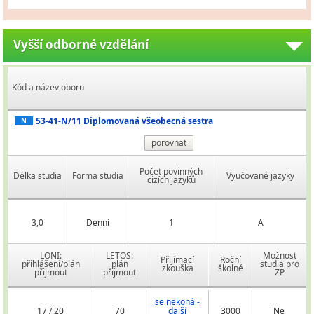
Vyšší odborné vzdělání
Kód a název oboru
53-41-N/11 Diplomovaná všeobecná sestra
N
porovnat
Počet povinných
Délka studia
Forma studia
Vyučované jazyky
cizích jazyků
3,0
Denní
1
A
LONI:
LETOS:
Možnost
Přijímací
Roční
přihlášení/plán
plán
studia pro
zkouška
školné
přijmout
přijmout
ZP
se nekoná -
17 / 20
70
další
3000
Ne