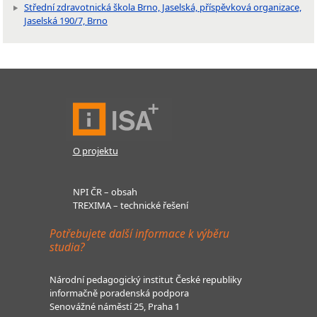
Střední zdravotnická škola Brno, Jaselská, příspěvková organizace,
Jaselská 190/7, Brno
O projektu
NPI ČR – obsah
TREXIMA – technické řešení
Potřebujete další informace k výběru
studia?
Národní pedagogický institut České republiky
informačně poradenská podpora
Senovážné náměstí 25, Praha 1