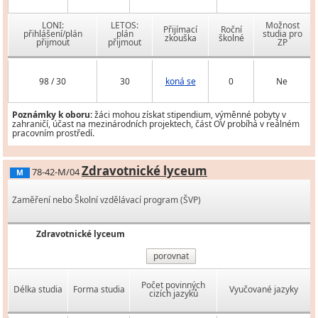
LONI:
LETOS:
Možnost
Přijímací
Roční
přihlášení/plán
plán
studia pro
zkouška
školné
přijmout
přijmout
ZP
98 / 30
30
koná se
0
Ne
Poznámky k oboru:
žáci mohou získat stipendium, výměnné pobyty v
zahraničí, účast na mezinárodních projektech, část OV probíhá v reálném
pracovním prostředí.
Zdravotnické lyceum
78-42-M/04
M
Zaměření nebo Školní vzdělávací program (ŠVP)
Zdravotnické lyceum
porovnat
Počet povinných
Délka studia
Forma studia
Vyučované jazyky
cizích jazyků