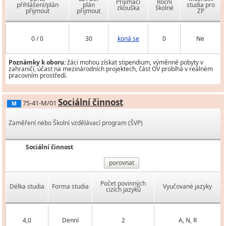
Přijímací
Roční
přihlášení/plán
plán
studia pro
zkouška
školné
přijmout
přijmout
ZP
0 / 0
30
koná se
0
Ne
Poznámky k oboru:
žáci mohou získat stipendium, výměnné pobyty v
zahraničí, účast na mezinárodních projektech, část OV probíhá v reálném
pracovním prostředí.
Sociální činnost
75-41-M/01
M
Zaměření nebo Školní vzdělávací program (ŠVP)
Sociální činnost
porovnat
Počet povinných
Délka studia
Forma studia
Vyučované jazyky
cizích jazyků
4,0
Denní
2
A, N, R