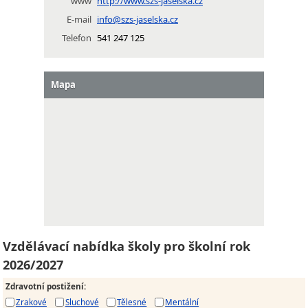
www
http://www.szs-jaselska.cz
E-mail
info@szs-jaselska.cz
Telefon
541 247 125
Mapa
Vzdělávací nabídka školy pro školní rok
2026/2027
Zdravotní postižení
:
Zrakové
Sluchové
Tělesné
Mentální