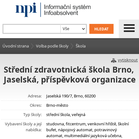
Úvodní strana
Volba podle školy
Škola
vytisknout
Střední zdravotnická škola Brno,
Jaselská, příspěvková organizace
Adresa:
Jaselská 190/7, Brno, 60200
Okres:
Brno-město
Typ školy:
střední škola, veřejná
Vybavení školy a její
studovna, fitcentrum, venkovní hřiště, školní
nabídka:
bufet, nápojový automat, potravinový
automat, multimediální jazyková učebna,