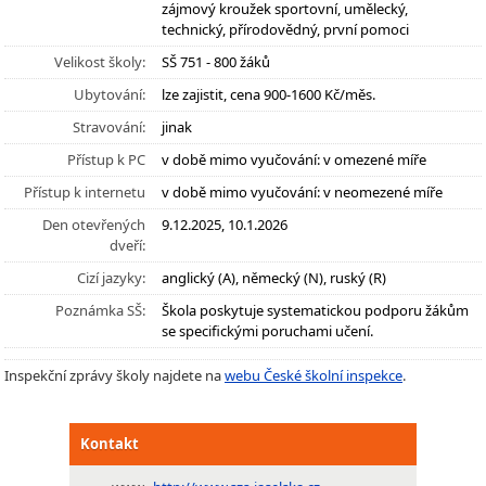
zájmový kroužek sportovní, umělecký,
technický, přírodovědný, první pomoci
Velikost školy:
SŠ 751 - 800 žáků
Ubytování:
lze zajistit, cena 900-1600 Kč/měs.
Stravování:
jinak
Přístup k PC
v době mimo vyučování: v omezené míře
Přístup k internetu
v době mimo vyučování: v neomezené míře
Den otevřených
9.12.2025, 10.1.2026
dveří:
Cizí jazyky:
anglický (A), německý (N), ruský (R)
Poznámka SŠ:
Škola poskytuje systematickou podporu žákům
se specifickými poruchami učení.
Inspekční zprávy školy najdete na
webu České školní inspekce
.
Kontakt