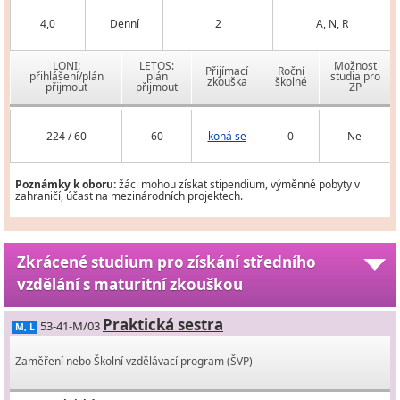
4,0
Denní
2
A, N, R
LONI:
LETOS:
Možnost
Přijímací
Roční
přihlášení/plán
plán
studia pro
zkouška
školné
přijmout
přijmout
ZP
224 / 60
60
koná se
0
Ne
Poznámky k oboru:
žáci mohou získat stipendium, výměnné pobyty v
zahraničí, účast na mezinárodních projektech.
Zkrácené studium pro získání středního
vzdělání s maturitní zkouškou
Praktická sestra
53-41-M/03
M, L
Zaměření nebo Školní vzdělávací program (ŠVP)