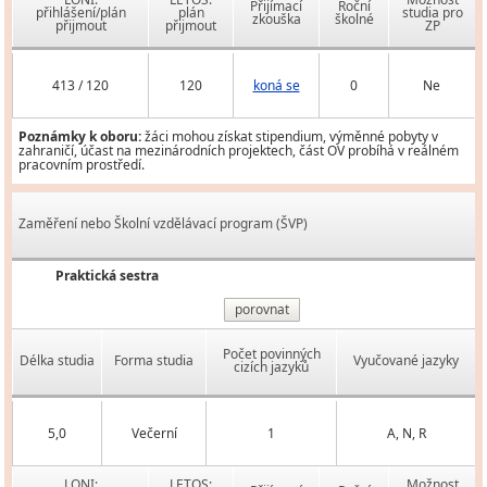
Přijímací
Roční
přihlášení/plán
plán
studia pro
zkouška
školné
přijmout
přijmout
ZP
413 / 120
120
koná se
0
Ne
Poznámky k oboru:
žáci mohou získat stipendium, výměnné pobyty v
zahraničí, účast na mezinárodních projektech, část OV probíhá v reálném
pracovním prostředí.
Zaměření nebo Školní vzdělávací program (ŠVP)
Praktická sestra
porovnat
Počet povinných
Délka studia
Forma studia
Vyučované jazyky
cizích jazyků
5,0
Večerní
1
A, N, R
LONI:
LETOS:
Možnost