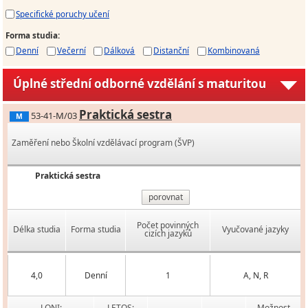
Specifické poruchy učení
Forma studia
:
Denní
Večerní
Dálková
Distanční
Kombinovaná
Úplné střední odborné vzdělání s maturitou
Praktická sestra
53-41-M/03
M
Zaměření nebo Školní vzdělávací program (ŠVP)
Praktická sestra
porovnat
Počet povinných
Délka studia
Forma studia
Vyučované jazyky
cizích jazyků
4,0
Denní
1
A, N, R
LONI:
LETOS:
Možnost