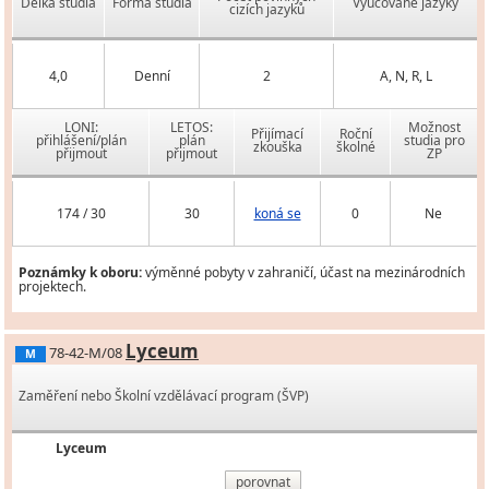
Délka studia
Forma studia
Vyučované jazyky
cizích jazyků
4,0
Denní
2
A, N, R, L
LONI:
LETOS:
Možnost
Přijímací
Roční
přihlášení/plán
plán
studia pro
zkouška
školné
přijmout
přijmout
ZP
174 / 30
30
koná se
0
Ne
Poznámky k oboru:
výměnné pobyty v zahraničí, účast na mezinárodních
projektech.
Lyceum
78-42-M/08
M
Zaměření nebo Školní vzdělávací program (ŠVP)
Lyceum
porovnat