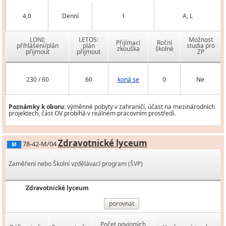
4,0
Denní
1
A, L
LONI:
LETOS:
Možnost
Přijímací
Roční
přihlášení/plán
plán
studia pro
zkouška
školné
přijmout
přijmout
ZP
230 / 60
60
koná se
0
Ne
Poznámky k oboru:
výměnné pobyty v zahraničí, účast na mezinárodních
projektech, část OV probíhá v reálném pracovním prostředí.
Zdravotnické lyceum
78-42-M/04
M
Zaměření nebo Školní vzdělávací program (ŠVP)
Zdravotnické lyceum
porovnat
Počet povinných