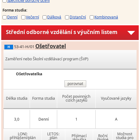
Specifické poruchy učení
Forma studia
:
Denní
Večerní
Dálková
Distanční
Kombinovaná
Střední odborné vzdělání s výučním listem
Ošetřovatel
53-41-H/01
H
Zaměření nebo Školní vzdělávací program (ŠVP)
Ošetřovatelka
porovnat
Počet povinných
Délka studia
Forma studia
Vyučované jazyky
cizích jazyků
3,0
Denní
1
A
LONI:
LETOS:
Možnost
Přijímací
Roční
přihlášení/plán
plán
studia pro
zkouška
školné