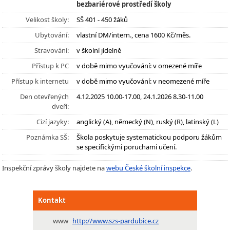
bezbariérové prostředí školy
Velikost školy:
SŠ 401 - 450 žáků
Ubytování:
vlastní DM/intern., cena 1600 Kč/měs.
Stravování:
v školní jídelně
Přístup k PC
v době mimo vyučování: v omezené míře
Přístup k internetu
v době mimo vyučování: v neomezené míře
Den otevřených
4.12.2025 10.00-17.00, 24.1.2026 8.30-11.00
dveří:
Cizí jazyky:
anglický (A), německý (N), ruský (R), latinský (L)
Poznámka SŠ:
Škola poskytuje systematickou podporu žákům
se specifickými poruchami učení.
Inspekční zprávy školy najdete na
webu České školní inspekce
.
Kontakt
www
http://www.szs-pardubice.cz