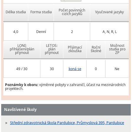
Počet povinných
Délka studia
Forma studia
Vyučované jazyky
cizích jazyků
4,0
Denní
2
A, N, R, L
LONI:
LETOS:
Možnost
Přijímací
Roční
přihlášení/plán
plán
studia pro
zkouška
školné
přijmout
přijmout
ZP
49 / 30
30
koná se
0
Ne
Poznámky k oboru:
výměnné pobyty v zahraničí, účast na mezinárodních
projektech.
Navštívené školy
Střední zdravotnická škola Pardubice, Průmyslová 395, Pardubice