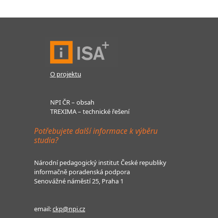
O projektu
NPI ČR – obsah
TREXIMA – technické řešení
Potřebujete další informace k výběru
studia?
Národní pedagogický institut České republiky
informačně poradenská podpora
Senovážné náměstí 25, Praha 1
email:
ckp@npi.cz