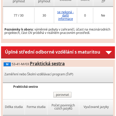
přijmout
přijmout
ZP
se nekoná -
77 / 30
30
další
0
Ne
informace
Poznámky k oboru:
výměnné pobyty v zahraničí, účast na mezinárodních
projektech, část OV probíhá v reálném pracovním prostředí.
Úplné střední odborné vzdělání s maturitou
Praktická sestra
53-41-M/03
M
Zaměření nebo Školní vzdělávací program (ŠVP)
Praktická sestra
porovnat
Počet povinných
Délka studia
Forma studia
Vyučované jazyky
cizích jazyků