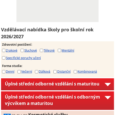
Vzdělávací nabídka školy pro školní rok
2026/2027
Zdravotní postižení
:
Zrakové
Sluchové
Tělesné
Mentální
Specifické poruchy učení
Forma studia
:
Denní
Večerní
Dálková
Distanční
Kombinovaná
Úplné střední odborné vzdělání s maturitou
Úplné střední odborné vzdělání s odborným
výcvikem a maturitou
Kosmetické služby