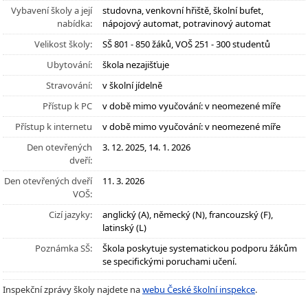
Vybavení školy a její
studovna, venkovní hřiště, školní bufet,
nabídka:
nápojový automat, potravinový automat
Velikost školy:
SŠ 801 - 850 žáků, VOŠ 251 - 300 studentů
Ubytování:
škola nezajišťuje
Stravování:
v školní jídelně
Přístup k PC
v době mimo vyučování: v neomezené míře
Přístup k internetu
v době mimo vyučování: v neomezené míře
Den otevřených
3. 12. 2025, 14. 1. 2026
dveří:
Den otevřených dveří
11. 3. 2026
VOŠ:
Cizí jazyky:
anglický (A), německý (N), francouzský (F),
latinský (L)
Poznámka SŠ:
Škola poskytuje systematickou podporu žákům
se specifickými poruchami učení.
Inspekční zprávy školy najdete na
webu České školní inspekce
.