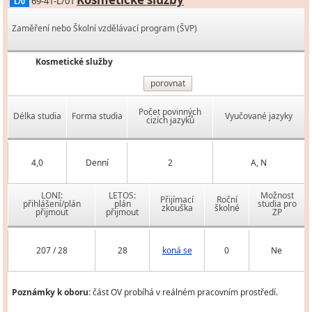
69-41-L/01
L/0
Zaměření nebo Školní vzdělávací program (ŠVP)
Kosmetické služby
porovnat
Počet povinných
Délka studia
Forma studia
Vyučované jazyky
cizích jazyků
4,0
Denní
2
A, N
LONI:
LETOS:
Možnost
Přijímací
Roční
přihlášení/plán
plán
studia pro
zkouška
školné
přijmout
přijmout
ZP
207 / 28
28
koná se
0
Ne
Poznámky k oboru:
část OV probíhá v reálném pracovním prostředí.