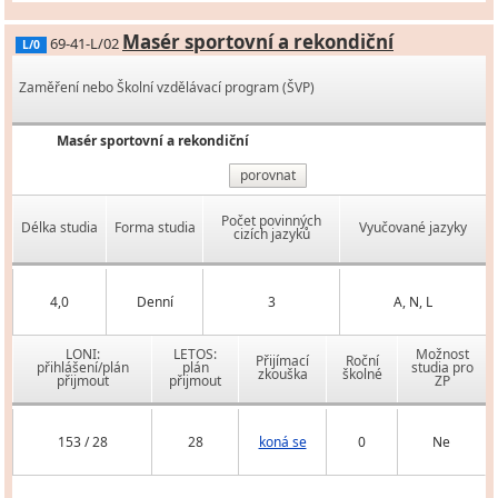
Masér sportovní a rekondiční
69-41-L/02
L/0
Zaměření nebo Školní vzdělávací program (ŠVP)
Masér sportovní a rekondiční
porovnat
Počet povinných
Délka studia
Forma studia
Vyučované jazyky
cizích jazyků
4,0
Denní
3
A, N, L
LONI:
LETOS:
Možnost
Přijímací
Roční
přihlášení/plán
plán
studia pro
zkouška
školné
přijmout
přijmout
ZP
153 / 28
28
koná se
0
Ne