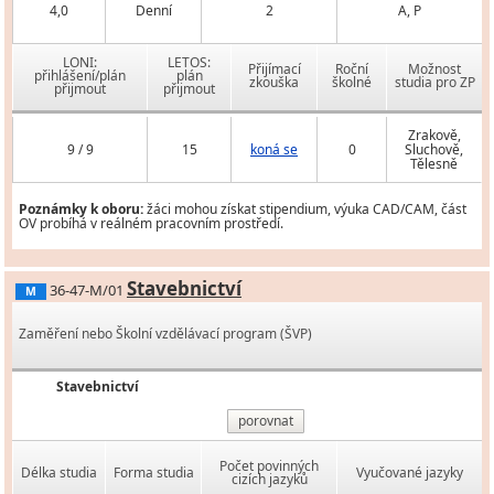
4,0
Denní
2
A, P
LONI:
LETOS:
Přijímací
Roční
Možnost
přihlášení/plán
plán
zkouška
školné
studia pro ZP
přijmout
přijmout
Zrakově,
9 / 9
15
koná se
0
Sluchově,
Tělesně
Poznámky k oboru:
žáci mohou získat stipendium, výuka CAD/CAM, část
OV probíhá v reálném pracovním prostředí.
Stavebnictví
36-47-M/01
M
Zaměření nebo Školní vzdělávací program (ŠVP)
Stavebnictví
porovnat
Počet povinných
Délka studia
Forma studia
Vyučované jazyky
cizích jazyků