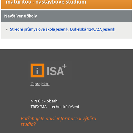
maturitou - nástavbové studium
Navštívené školy
Střední průmyslová škola Jeseník, Dukelská 1240/27, Jeseník
O projektu
NPI ČR – obsah
TREXIMA – technické řešení
Potřebujete další informace k výběru
studia?