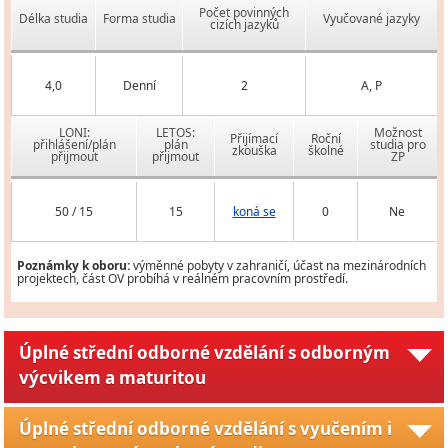
Počet povinných
Délka studia
Forma studia
Vyučované jazyky
cizích jazyků
4,0
Denní
2
A, P
LONI:
LETOS:
Možnost
Přijímací
Roční
přihlášení/plán
plán
studia pro
zkouška
školné
přijmout
přijmout
ZP
50 / 15
15
koná se
0
Ne
Poznámky k oboru:
výměnné pobyty v zahraničí, účast na mezinárodních
projektech, část OV probíhá v reálném pracovním prostředí.
Úplné střední odborné vzdělání s odborným
výcvikem a maturitou
Úplné střední odborné vzdělání s vyučením i