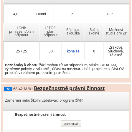
4,0
Denní
2
A, P
LONI:
LETOS:
Přijímací
Roční
Možnost
přihlášení/plán
plán
zkouška
školné
studia pro ZP
přijmout
přijmout
Zrakově,
25 / 25
30
koná se
0
Sluchově,
Tělesně
Poznámky k oboru:
žáci mohou získat stipendium, výuka CAD/CAM,
výměnné pobyty v zahraničí, účast na mezinárodních projektech, část OV
probíhá v reálném pracovním prostředí.
Bezpečnostně právní činnost
68-42-M/01
M
Zaměření nebo Školní vzdělávací program (ŠVP)
Bezpečnostně právní činnost
porovnat