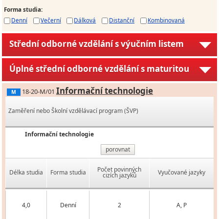
Forma studia
:
Denní
Večerní
Dálková
Distanční
Kombinovaná
Střední odborné vzdělání s výučním listem
Úplné střední odborné vzdělání s maturitou
Informační technologie
18-20-M/01
M
Zaměření nebo Školní vzdělávací program (ŠVP)
Informační technologie
porovnat
Počet povinných
Délka studia
Forma studia
Vyučované jazyky
cizích jazyků
4,0
Denní
2
A, P