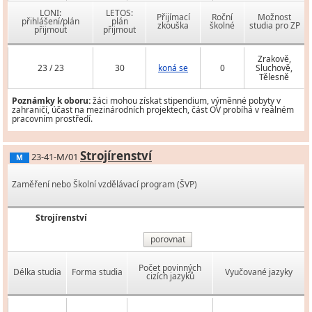
LONI:
LETOS:
Přijímací
Roční
Možnost
přihlášení/plán
plán
zkouška
školné
studia pro ZP
přijmout
přijmout
Zrakově,
23 / 23
30
koná se
0
Sluchově,
Tělesně
Poznámky k oboru:
žáci mohou získat stipendium, výměnné pobyty v
zahraničí, účast na mezinárodních projektech, část OV probíhá v reálném
pracovním prostředí.
Strojírenství
23-41-M/01
M
Zaměření nebo Školní vzdělávací program (ŠVP)
Strojírenství
porovnat
Počet povinných
Délka studia
Forma studia
Vyučované jazyky
cizích jazyků