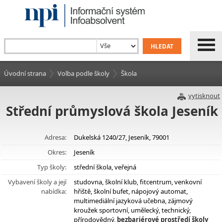
Úvodní strana
Volba podle školy
Škola
vytisknout
Střední průmyslová škola Jeseník
Adresa:
Dukelská 1240/27, Jeseník, 79001
Okres:
Jeseník
Typ školy:
střední škola, veřejná
Vybavení školy a její
studovna, školní klub, fitcentrum, venkovní
nabídka:
hřiště, školní bufet, nápojový automat,
multimediální jazyková učebna, zájmový
kroužek sportovní, umělecký, technický,
přírodovědný,
bezbariérové prostředí školy