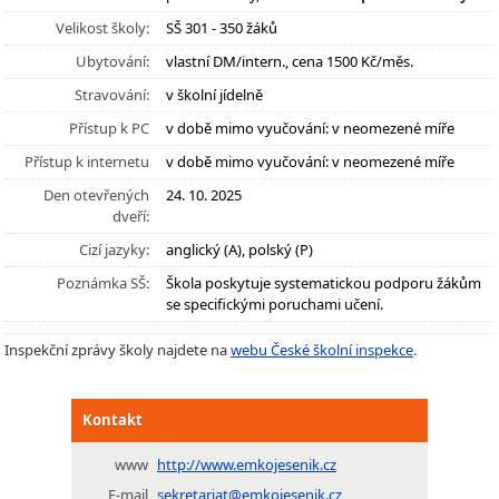
Velikost školy:
SŠ 301 - 350 žáků
Ubytování:
vlastní DM/intern., cena 1500 Kč/měs.
Stravování:
v školní jídelně
Přístup k PC
v době mimo vyučování: v neomezené míře
Přístup k internetu
v době mimo vyučování: v neomezené míře
Den otevřených
24. 10. 2025
dveří:
Cizí jazyky:
anglický (A), polský (P)
Poznámka SŠ:
Škola poskytuje systematickou podporu žákům
se specifickými poruchami učení.
Inspekční zprávy školy najdete na
webu České školní inspekce
.
Kontakt
www
http://www.emkojesenik.cz
E-mail
sekretariat@emkojesenik.cz