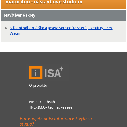
maturitou - nástavbové studium
Navštívené školy
Střední odborná škola Josefa Sousedíka Vsetín, Benátky 1779,
Vsetín
O projektu
NPI ČR – obsah
TREXIMA – technické řešení
Potřebujete další informace k výběru
studia?