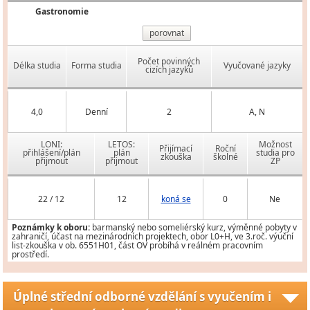
Gastronomie
porovnat
Počet povinných
Délka studia
Forma studia
Vyučované jazyky
cizích jazyků
4,0
Denní
2
A, N
LONI:
LETOS:
Možnost
Přijímací
Roční
přihlášení/plán
plán
studia pro
zkouška
školné
přijmout
přijmout
ZP
22 / 12
12
koná se
0
Ne
Poznámky k oboru:
barmanský nebo someliérský kurz, výměnné pobyty v
zahraničí, účast na mezinárodních projektech, obor L0+H, ve 3.roč. výuční
list-zkouška v ob. 6551H01, část OV probíhá v reálném pracovním
prostředí.
Úplné střední odborné vzdělání s vyučením i