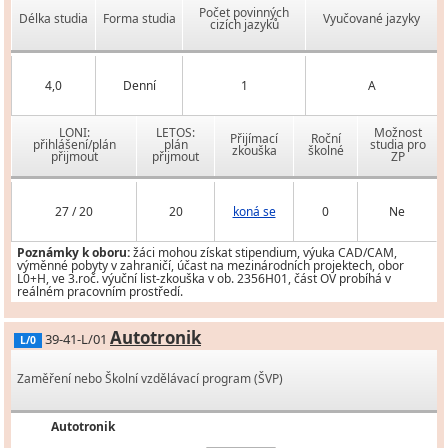
Počet povinných
Délka studia
Forma studia
Vyučované jazyky
cizích jazyků
4,0
Denní
1
A
LONI:
LETOS:
Možnost
Přijímací
Roční
přihlášení/plán
plán
studia pro
zkouška
školné
přijmout
přijmout
ZP
27 / 20
20
koná se
0
Ne
Poznámky k oboru:
žáci mohou získat stipendium, výuka CAD/CAM,
výměnné pobyty v zahraničí, účast na mezinárodních projektech, obor
L0+H, ve 3.roč. výuční list-zkouška v ob. 2356H01, část OV probíhá v
reálném pracovním prostředí.
Autotronik
39-41-L/01
L/0
Zaměření nebo Školní vzdělávací program (ŠVP)
Autotronik