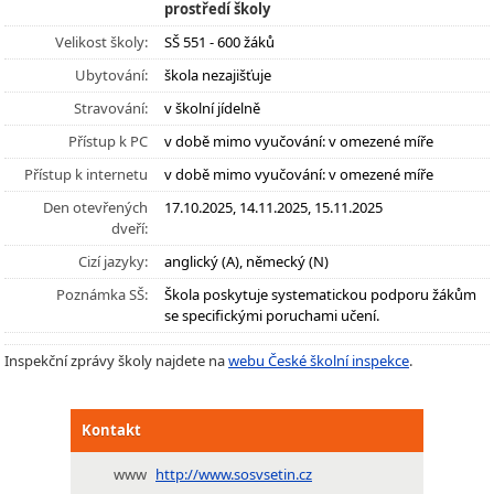
prostředí školy
Velikost školy:
SŠ 551 - 600 žáků
Ubytování:
škola nezajišťuje
Stravování:
v školní jídelně
Přístup k PC
v době mimo vyučování: v omezené míře
Přístup k internetu
v době mimo vyučování: v omezené míře
Den otevřených
17.10.2025, 14.11.2025, 15.11.2025
dveří:
Cizí jazyky:
anglický (A), německý (N)
Poznámka SŠ:
Škola poskytuje systematickou podporu žákům
se specifickými poruchami učení.
Inspekční zprávy školy najdete na
webu České školní inspekce
.
Kontakt
www
http://www.sosvsetin.cz