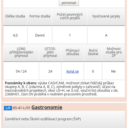
porovnat
Počet povinných
Délka studia
Forma studia
Vyučované jazyky
cizích jazyků
4,0
Denní
1
A
LONI:
LETOS:
Možnost
Přijímací
Roční
přihlášení/plán
plán
studia pro
zkouška
školné
přijmout
přijmout
ZP
54 / 24
24
koná se
0
Ne
Poznámky k oboru:
výuka CAD/CAM, možnost získat řidičský průkaz
skupiny A, B, C (zdarma A, B, C), výměnné pobyty v zahraničí, účast na
mezinárodních projektech, obor L0+H, ve 3.roč. výuční list-zkouška v ob.
2368H01, část OV probíhá v reálném pracovním prostředí.
Gastronomie
65-41-L/01
L/0
Zaměření nebo Školní vzdělávací program (ŠVP)