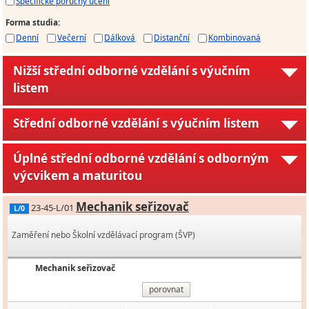
Specifické poruchy učení
Forma studia
:
Denní
Večerní
Dálková
Distanční
Kombinovaná
Nižší střední odborné vzdělání s výučním
listem
Střední odborné vzdělání s výučním listem
Úplné střední odborné vzdělání s odborným
výcvikem a maturitou
Mechanik seřizovač
23-45-L/01
L/0
Zaměření nebo Školní vzdělávací program (ŠVP)
Mechanik seřizovač
porovnat