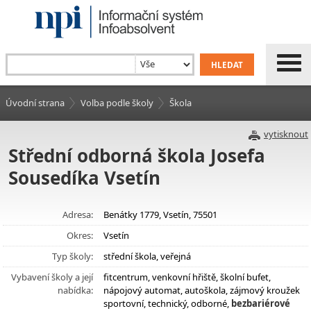
Úvodní strana
Volba podle školy
Škola
vytisknout
Střední odborná škola Josefa
Sousedíka Vsetín
Adresa:
Benátky 1779, Vsetín, 75501
Okres:
Vsetín
Typ školy:
střední škola, veřejná
Vybavení školy a její
fitcentrum, venkovní hřiště, školní bufet,
nabídka:
nápojový automat, autoškola, zájmový kroužek
sportovní, technický, odborné,
bezbariérové