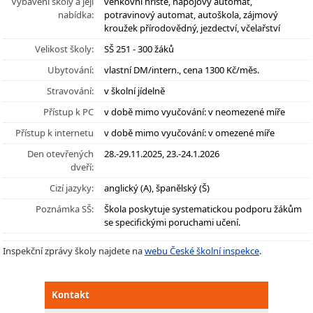
Vybavení školy a její
venkovní hřiště, nápojový automat,
nabídka:
potravinový automat, autoškola, zájmový
kroužek přírodovědný, jezdectví, včelařství
Velikost školy:
SŠ 251 - 300 žáků
Ubytování:
vlastní DM/intern., cena 1300 Kč/měs.
Stravování:
v školní jídelně
Přístup k PC
v době mimo vyučování: v neomezené míře
Přístup k internetu
v době mimo vyučování: v omezené míře
Den otevřených
28.-29.11.2025, 23.-24.1.2026
dveří:
Cizí jazyky:
anglický (A), španělský (Š)
Poznámka SŠ:
Škola poskytuje systematickou podporu žákům
se specifickými poruchami učení.
Inspekční zprávy školy najdete na
webu České školní inspekce
.
Kontakt