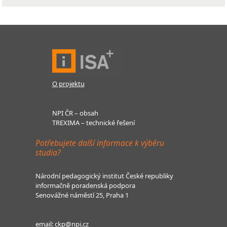
O projektu
NPI ČR – obsah
TREXIMA – technické řešení
Potřebujete další informace k výběru
studia?
Národní pedagogický institut České republiky
informačně poradenská podpora
Senovážné náměstí 25, Praha 1
email:
ckp@npi.cz