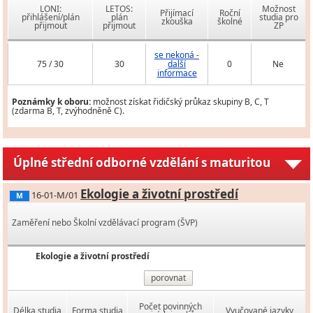
LONI:
LETOS:
Možnost
Přijímací
Roční
přihlášení/plán
plán
studia pro
zkouška
školné
přijmout
přijmout
ZP
se nekoná -
75 / 30
30
další
0
Ne
informace
Poznámky k oboru:
možnost získat řidičský průkaz skupiny B, C, T
(zdarma B, T, zvýhodněně C).
Úplné střední odborné vzdělání s maturitou
Ekologie a životní prostředí
16-01-M/01
M
Zaměření nebo Školní vzdělávací program (ŠVP)
Ekologie a životní prostředí
porovnat
Počet povinných
Délka studia
Forma studia
Vyučované jazyky