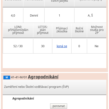
cizích jazyků
4,0
Denní
1
A, Š
LONI:
LETOS:
Možnost
Přijímací
Roční
přihlášení/plán
plán
studia pro
zkouška
školné
přijmout
přijmout
ZP
52 / 30
30
koná se
0
Ne
Agropodnikání
41-41-M/01
M
Zaměření nebo Školní vzdělávací program (ŠVP)
Agropodnikání
porovnat