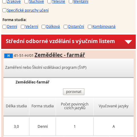
Zrakové
Sluchové
Tělesné
Mentální
Specifické poruchy učení
Forma studia
:
Denní
Večerní
Dálková
Distanční
Kombinovaná
Střední odborné vzdělání s výučním listem
Zemědělec - farmář
41-51-H/01
H
Zaměření nebo Školní vzdělávací program (ŠVP)
Zemědělec-farmář
porovnat
Počet povinných
Délka studia
Forma studia
Vyučované jazyky
cizích jazyků
3,0
Denní
1
A