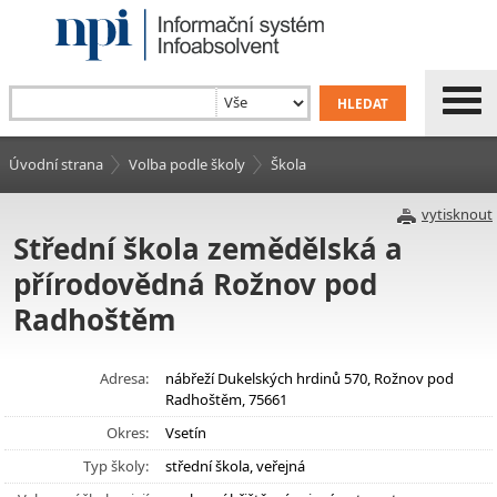
Úvodní strana
Volba podle školy
Škola
vytisknout
Střední škola zemědělská a
přírodovědná Rožnov pod
Radhoštěm
Adresa:
nábřeží Dukelských hrdinů 570, Rožnov pod
Radhoštěm, 75661
Okres:
Vsetín
Typ školy:
střední škola, veřejná