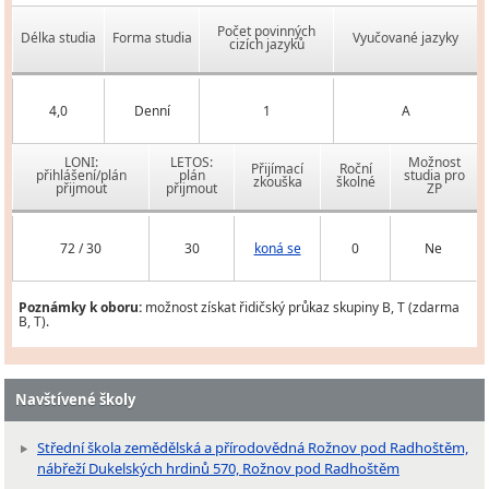
Počet povinných
Délka studia
Forma studia
Vyučované jazyky
cizích jazyků
4,0
Denní
1
A
LONI:
LETOS:
Možnost
Přijímací
Roční
přihlášení/plán
plán
studia pro
zkouška
školné
přijmout
přijmout
ZP
72 / 30
30
koná se
0
Ne
Poznámky k oboru:
možnost získat řidičský průkaz skupiny B, T (zdarma
B, T).
Navštívené školy
Střední škola zemědělská a přírodovědná Rožnov pod Radhoštěm,
nábřeží Dukelských hrdinů 570, Rožnov pod Radhoštěm