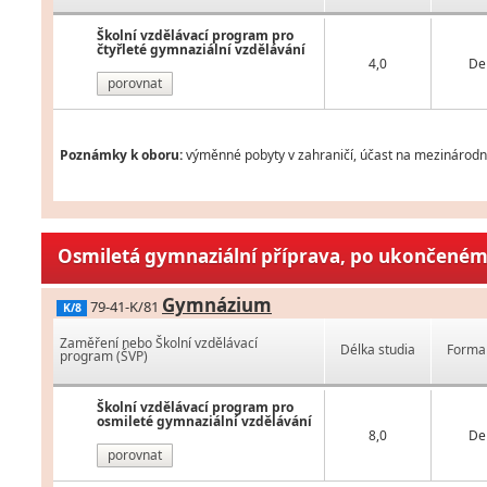
Školní vzdělávací program pro
čtyřleté gymnaziální vzdělávání
4,0
De
porovnat
Poznámky k oboru:
výměnné pobyty v zahraničí, účast na mezinárodní
Osmiletá gymnaziální příprava, po ukončeném 
Gymnázium
79-41-K/81
K/8
Zaměření nebo Školní vzdělávací
Délka studia
Forma 
program (ŠVP)
Školní vzdělávací program pro
osmileté gymnaziální vzdělávání
8,0
De
porovnat