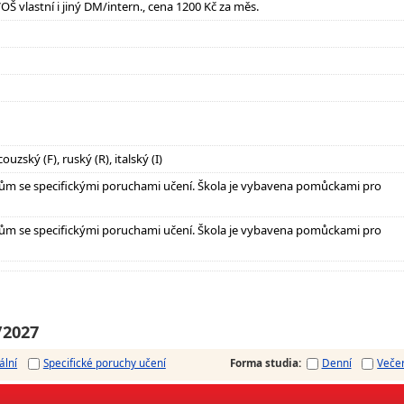
VOŠ vlastní i jiný DM/intern., cena 1200 Kč za měs.
uzský (F), ruský (R), italský (I)
ům se specifickými poruchami učení. Škola je vybavena pomůckami pro
ům se specifickými poruchami učení. Škola je vybavena pomůckami pro
/2027
ální
Specifické poruchy učení
Forma studia
:
Denní
Veče