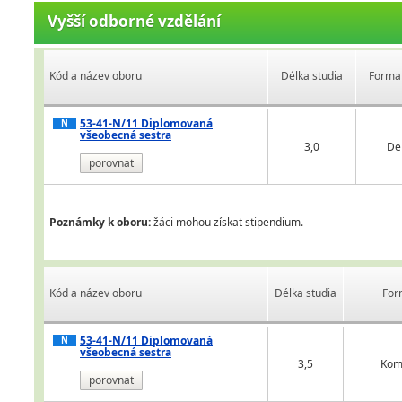
Vyšší odborné vzdělání
Kód a název oboru
Délka studia
Forma 
53-41-N/11 Diplomovaná
N
všeobecná sestra
3,0
De
porovnat
Poznámky k oboru:
žáci mohou získat stipendium.
Kód a název oboru
Délka studia
For
53-41-N/11 Diplomovaná
N
všeobecná sestra
3,5
Kom
porovnat