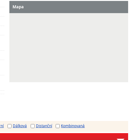
Mapa
rní
Dálková
Distanční
Kombinovaná