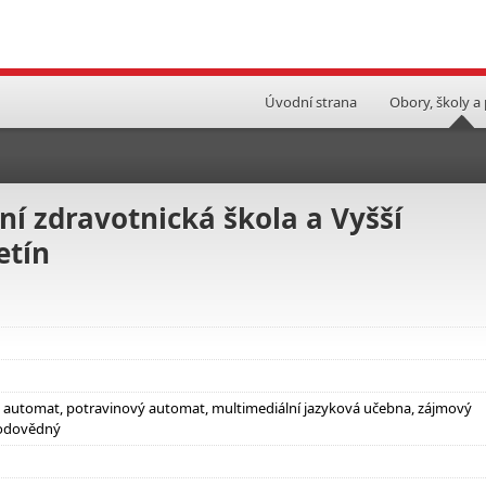
Úvodní strana
Obory, školy a
 zdravotnická škola a Vyšší
etín
vý automat, potravinový automat, multimediální jazyková učebna, zájmový
írodovědný