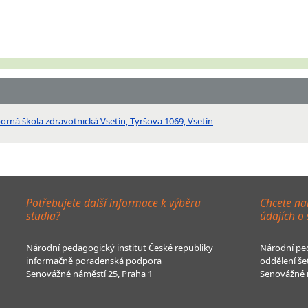
rná škola zdravotnická Vsetín, Tyršova 1069, Vsetín
Potřebujete další informace k výběru
Chcete na
studia?
údajích o
Národní pedagogický institut České republiky
Národní ped
informačně poradenská podpora
oddělení še
Senovážné náměstí 25, Praha 1
Senovážné n