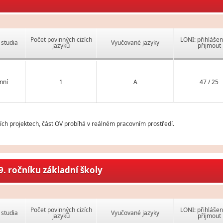
Počet povinných cizích
LONI: přihlášen
studia
Vyučované jazyky
jazyků
přijmout
nní
1
A
47 / 25
ch projektech, část OV probíhá v reálném pracovním prostředí.
. ročníku základní školy
Počet povinných cizích
LONI: přihlášen
studia
Vyučované jazyky
jazyků
přijmout