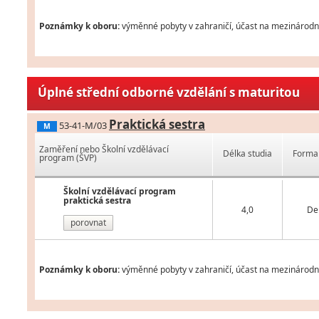
Poznámky k oboru:
výměnné pobyty v zahraničí, účast na mezinárodní
Úplné střední odborné vzdělání s maturitou
Praktická sestra
53-41-M/03
M
Zaměření nebo Školní vzdělávací
Délka studia
Forma 
program (ŠVP)
Školní vzdělávací program
praktická sestra
4,0
De
porovnat
Poznámky k oboru:
výměnné pobyty v zahraničí, účast na mezinárodní