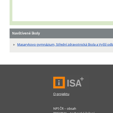
Navštívené školy
Masarykovo gymnázium, Střední zdravotnická škola a Vyšší odbo
O projektu
NPI ČR – obsah