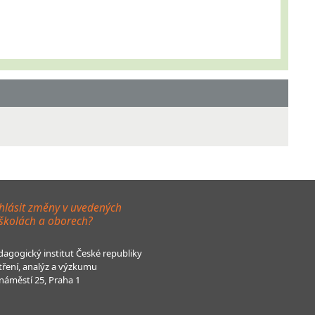
hlásit změny v uvedených
 školách a oborech?
agogický institut České republiky
tření, analýz a výzkumu
áměstí 25, Praha 1