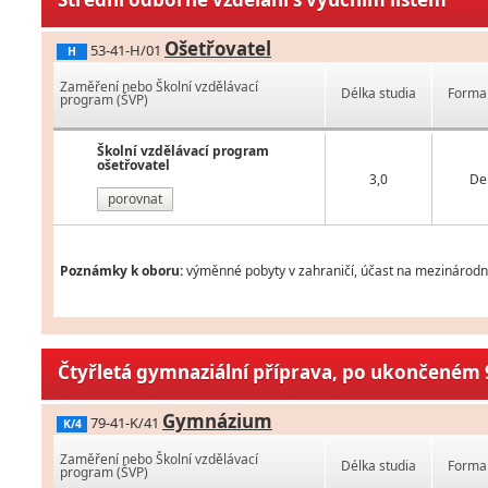
Ošetřovatel
53-41-H/01
H
Zaměření nebo Školní vzdělávací
Délka studia
Forma 
program (ŠVP)
Školní vzdělávací program
ošetřovatel
3,0
De
porovnat
Poznámky k oboru:
výměnné pobyty v zahraničí, účast na mezinárodní
Čtyřletá gymnaziální příprava, po ukončeném 9
Gymnázium
79-41-K/41
K/4
Zaměření nebo Školní vzdělávací
Délka studia
Forma 
program (ŠVP)