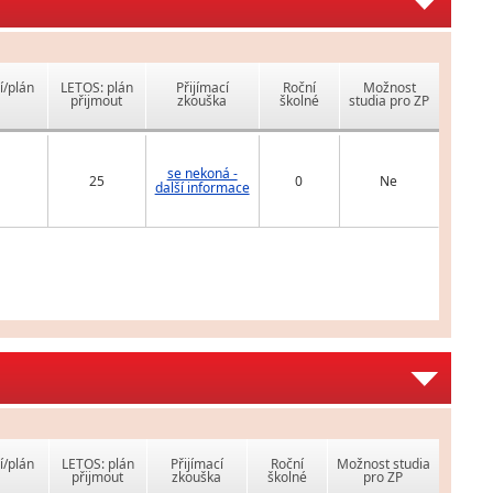
í/plán
LETOS: plán
Přijímací
Roční
Možnost
přijmout
zkouška
školné
studia pro ZP
se nekoná -
25
0
Ne
další informace
í/plán
LETOS: plán
Přijímací
Roční
Možnost studia
přijmout
zkouška
školné
pro ZP