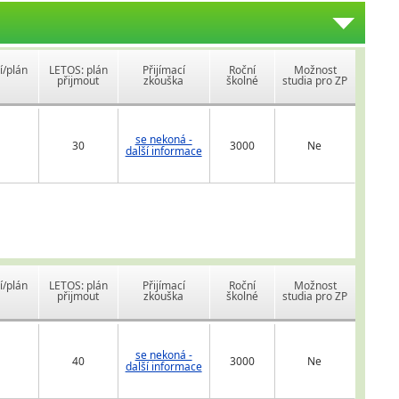
í/plán
LETOS: plán
Přijímací
Roční
Možnost
přijmout
zkouška
školné
studia pro ZP
se nekoná -
30
3000
Ne
další informace
í/plán
LETOS: plán
Přijímací
Roční
Možnost
přijmout
zkouška
školné
studia pro ZP
se nekoná -
40
3000
Ne
další informace