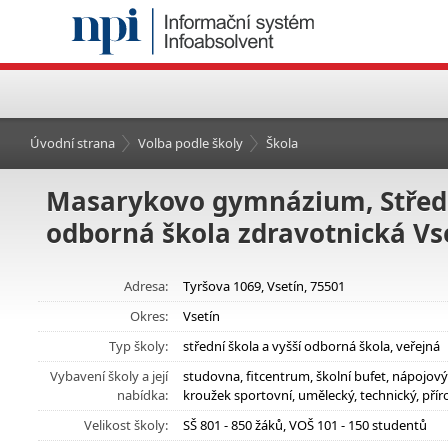
Úvodní strana
Volba podle školy
Škola
Masarykovo gymnázium, Střední
odborná škola zdravotnická Vs
Adresa:
Tyršova 1069, Vsetín, 75501
Okres:
Vsetín
Typ školy:
střední škola a vyšší odborná škola, veřejná
Vybavení školy a její
studovna, fitcentrum, školní bufet, nápojo
nabídka:
kroužek sportovní, umělecký, technický, př
Velikost školy:
SŠ 801 - 850 žáků, VOŠ 101 - 150 studentů