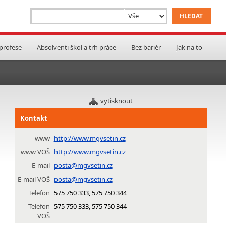
 profese
Absolventi škol a trh práce
Bez bariér
Jak na to
vytisknout
Kontakt
www
http://www.mgvsetin.cz
www VOŠ
http://www.mgvsetin.cz
E-mail
posta@mgvsetin.cz
E-mail VOŠ
posta@mgvsetin.cz
Telefon
575 750 333, 575 750 344
Telefon
575 750 333, 575 750 344
VOŠ