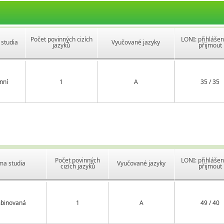
Počet povinných cizích
LONI: přihlášen
studia
Vyučované jazyky
jazyků
přijmout
nní
1
A
35 / 35
Počet povinných
LONI: přihlášen
ma studia
Vyučované jazyky
cizích jazyků
přijmout
binovaná
1
A
49 / 40