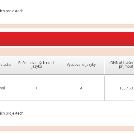
ch projektech.
Počet povinných cizích
LONI: přihlášen
studia
Vyučované jazyky
jazyků
přijmout
nní
1
A
153 / 60
ch projektech.