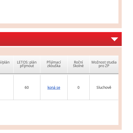
í/plán
LETOS: plán
Přijímací
Roční
Možnost studia
přijmout
zkouška
školné
pro ZP
60
koná se
0
Sluchově