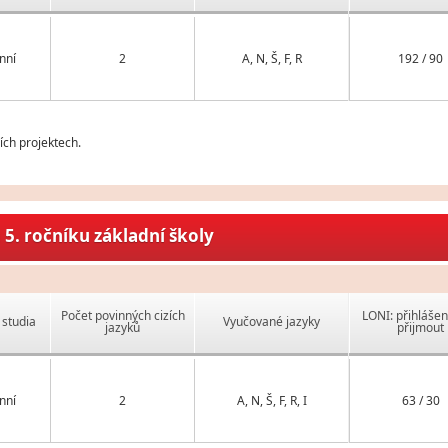
nní
2
A, N, Š, F, R
192 / 90
ch projektech.
5. ročníku základní školy
Počet povinných cizích
LONI: přihlášen
studia
Vyučované jazyky
jazyků
přijmout
nní
2
A, N, Š, F, R, I
63 / 30