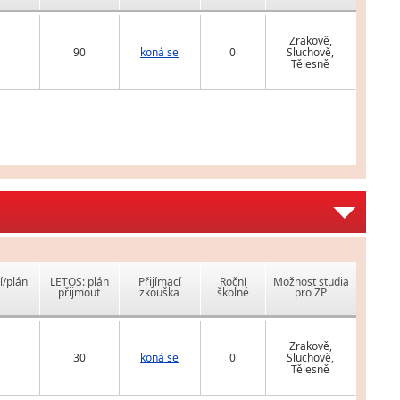
Zrakově,
90
koná se
0
Sluchově,
Tělesně
í/plán
LETOS: plán
Přijímací
Roční
Možnost studia
přijmout
zkouška
školné
pro ZP
Zrakově,
30
koná se
0
Sluchově,
Tělesně