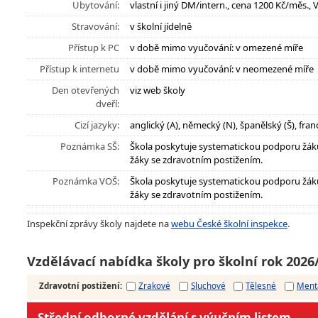
Ubytování:
vlastní i jiný DM/intern., cena 1200 Kč/měs., 
Stravování:
v školní jídelně
Přístup k PC
v době mimo vyučování: v omezené míře
Přístup k internetu
v době mimo vyučování: v neomezené míře
Den otevřených
viz web školy
dveří:
Cizí jazyky:
anglický (A), německý (N), španělský (Š), franco
Poznámka SŠ:
Škola poskytuje systematickou podporu žák
žáky se zdravotním postižením.
Poznámka VOŠ:
Škola poskytuje systematickou podporu žák
žáky se zdravotním postižením.
Inspekční zprávy školy najdete na
webu České školní inspekce
.
Vzdělávací nabídka školy pro školní rok 2026
Zdravotní postižení
:
Zrakové
Sluchové
Tělesné
Ment
Střední odborné vzdělání s výučním listem