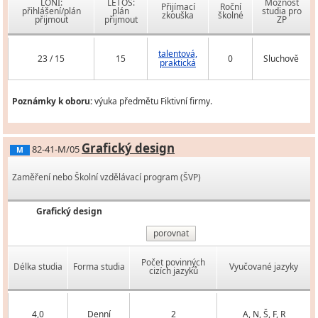
LONI:
LETOS:
Možnost
Přijímací
Roční
přihlášení/plán
plán
studia pro
zkouška
školné
přijmout
přijmout
ZP
talentová,
23 / 15
15
0
Sluchově
praktická
Poznámky k oboru:
výuka předmětu Fiktivní firmy.
Grafický design
82-41-M/05
M
Zaměření nebo Školní vzdělávací program (ŠVP)
Grafický design
porovnat
Počet povinných
Délka studia
Forma studia
Vyučované jazyky
cizích jazyků
4,0
Denní
2
A, N, Š, F, R