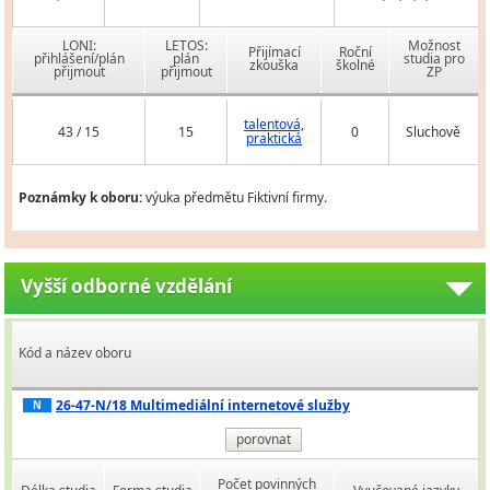
LONI:
LETOS:
Možnost
Přijímací
Roční
přihlášení/plán
plán
studia pro
zkouška
školné
přijmout
přijmout
ZP
talentová,
43 / 15
15
0
Sluchově
praktická
Poznámky k oboru:
výuka předmětu Fiktivní firmy.
Vyšší odborné vzdělání
Kód a název oboru
26-47-N/18 Multimediální internetové služby
N
porovnat
Počet povinných