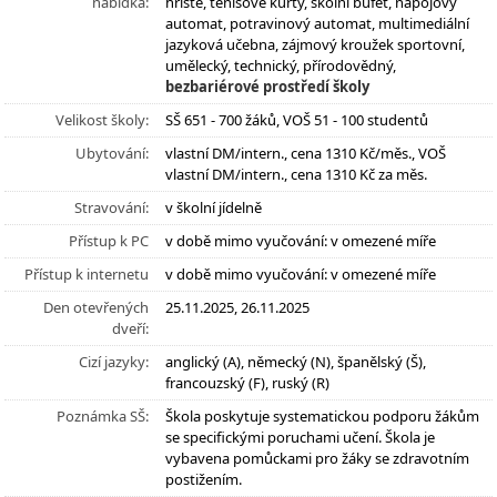
nabídka:
hřiště, tenisové kurty, školní bufet, nápojový
automat, potravinový automat, multimediální
jazyková učebna, zájmový kroužek sportovní,
umělecký, technický, přírodovědný,
bezbariérové prostředí školy
Velikost školy:
SŠ 651 - 700 žáků, VOŠ 51 - 100 studentů
Ubytování:
vlastní DM/intern., cena 1310 Kč/měs., VOŠ
vlastní DM/intern., cena 1310 Kč za měs.
Stravování:
v školní jídelně
Přístup k PC
v době mimo vyučování: v omezené míře
Přístup k internetu
v době mimo vyučování: v omezené míře
Den otevřených
25.11.2025, 26.11.2025
dveří:
Cizí jazyky:
anglický (A), německý (N), španělský (Š),
francouzský (F), ruský (R)
Poznámka SŠ:
Škola poskytuje systematickou podporu žákům
se specifickými poruchami učení. Škola je
vybavena pomůckami pro žáky se zdravotním
postižením.