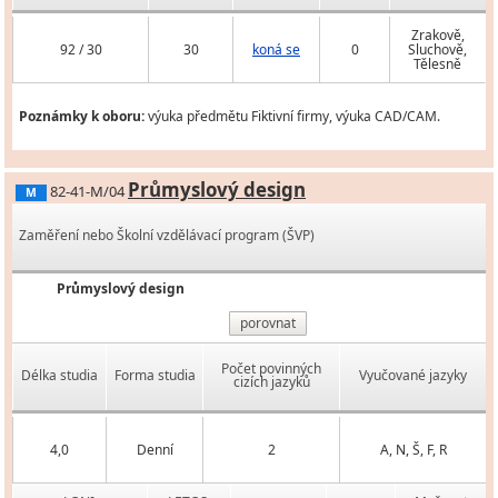
Zrakově,
92 / 30
30
koná se
0
Sluchově,
Tělesně
Poznámky k oboru:
výuka předmětu Fiktivní firmy, výuka CAD/CAM.
Průmyslový design
82-41-M/04
M
Zaměření nebo Školní vzdělávací program (ŠVP)
Průmyslový design
porovnat
Počet povinných
Délka studia
Forma studia
Vyučované jazyky
cizích jazyků
4,0
Denní
2
A, N, Š, F, R