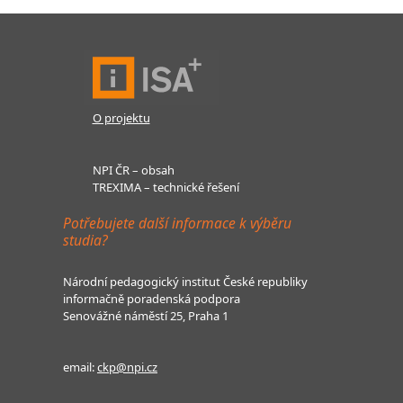
O projektu
NPI ČR – obsah
TREXIMA – technické řešení
Potřebujete další informace k výběru
studia?
Národní pedagogický institut České republiky
informačně poradenská podpora
Senovážné náměstí 25, Praha 1
email:
ckp@npi.cz