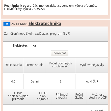
Poznámky k oboru:
žáci mohou získat stipendium, výuka předmětu
Fiktivní firmy, výuka CAD/CAM.
Elektrotechnika
26-41-M/01
M
Zaměření nebo Školní vzdělávací program (ŠVP)
Elektrotechnika
porovnat
Počet povinných
Délka studia
Forma studia
Vyučované jazyky
cizích jazyků
4,0
Denní
2
A, N, Š, R
LONI:
LETOS:
Přijímací
Roční
Možnost
přihlášení/plán
plán
zkouška
školné
studia pro ZP
přijmout
přijmout
Sluchově,