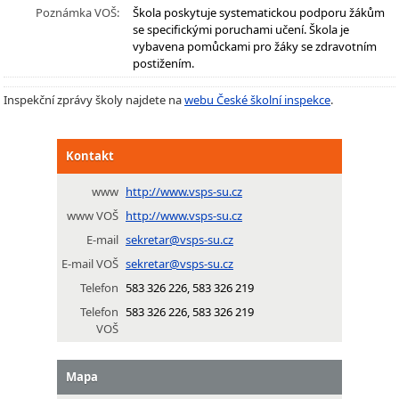
Poznámka VOŠ:
Škola poskytuje systematickou podporu žákům
se specifickými poruchami učení. Škola je
vybavena pomůckami pro žáky se zdravotním
postižením.
Inspekční zprávy školy najdete na
webu České školní inspekce
.
Kontakt
www
http://www.vsps-su.cz
www VOŠ
http://www.vsps-su.cz
E-mail
sekretar@vsps-su.cz
E-mail VOŠ
sekretar@vsps-su.cz
Telefon
583 326 226, 583 326 219
Telefon
583 326 226, 583 326 219
VOŠ
Mapa