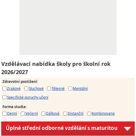
Vzdělávací nabídka školy pro školní rok
2026/2027
Zdravotní postižení
:
Zrakové
Sluchové
Tělesné
Mentální
Specifické poruchy učení
Forma studia
:
Denní
Večerní
Dálková
Distanční
Kombinovaná
Úplné střední odborné vzdělání s maturitou