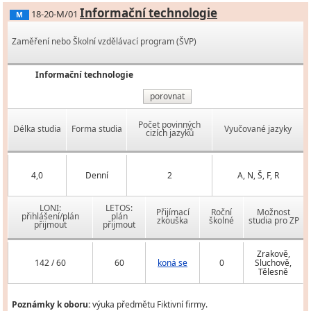
Informační technologie
18-20-M/01
M
Zaměření nebo Školní vzdělávací program (ŠVP)
Informační technologie
porovnat
Počet povinných
Délka studia
Forma studia
Vyučované jazyky
cizích jazyků
4,0
Denní
2
A, N, Š, F, R
LONI:
LETOS:
Přijímací
Roční
Možnost
přihlášení/plán
plán
zkouška
školné
studia pro ZP
přijmout
přijmout
Zrakově,
142 / 60
60
koná se
0
Sluchově,
Tělesně
Poznámky k oboru:
výuka předmětu Fiktivní firmy.