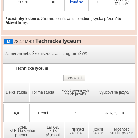
98 / 30
30
koná se
0
Tělesně
Poznámky k oboru:
žáci mohou získat stipendium, výuka předmětu
Fiktivní firmy.
Technické lyceum
78-42-M/01
M
Zaměření nebo Školní vzdělávací program (ŠVP)
Technické lyceum
porovnat
Počet povinných
Délka studia
Forma studia
Vyučované jazyky
cizích jazyků
4,0
Denní
2
A, N, Š, F, R
LONI:
LETOS:
Přijímací
Roční
Možnost
přihlášení/plán
plán
zkouška
školné
studia pro ZP
přijmout
přijmout