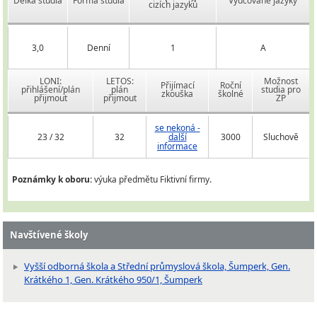
Délka studia
Forma studia
Vyučované jazyky
cizích jazyků
3,0
Denní
1
A
LONI:
LETOS:
Možnost
Přijímací
Roční
přihlášení/plán
plán
studia pro
zkouška
školné
přijmout
přijmout
ZP
se nekoná -
23 / 32
32
další
3000
Sluchově
informace
Poznámky k oboru:
výuka předmětu Fiktivní firmy.
Navštívené školy
Vyšší odborná škola a Střední průmyslová škola, Šumperk, Gen.
Krátkého 1, Gen. Krátkého 950/1, Šumperk