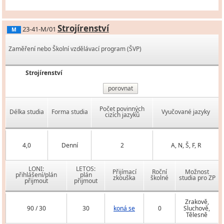
Strojírenství
23-41-M/01
M
Zaměření nebo Školní vzdělávací program (ŠVP)
Strojírenství
porovnat
Počet povinných
Délka studia
Forma studia
Vyučované jazyky
cizích jazyků
4,0
Denní
2
A, N, Š, F, R
LONI:
LETOS:
Přijímací
Roční
Možnost
přihlášení/plán
plán
zkouška
školné
studia pro ZP
přijmout
přijmout
Zrakově,
90 / 30
30
koná se
0
Sluchově,
Tělesně