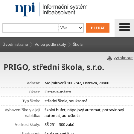
Úvodní strana
Volba podle školy
Škola
vytisknout
PRIGO, střední škola, s.r.o.
Adresa:
Mojmírovců 1002/42, Ostrava, 70900
Okres:
Ostrava-město
Typ školy:
střední škola, soukromá
Vybavení školy a její
školní bufet, nápojový automat, potravinový
nabídka:
automat, autoškola
Velikost školy:
SŠ 251 - 300 žáků
Ubytování:
škola nezajišťuje