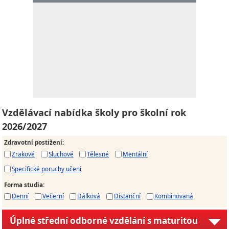
Vzdělávací nabídka školy pro školní rok
2026/2027
Zdravotní postižení
:
Zrakové
Sluchové
Tělesné
Mentální
Specifické poruchy učení
Forma studia
:
Denní
Večerní
Dálková
Distanční
Kombinovaná
Úplné střední odborné vzdělání s maturitou