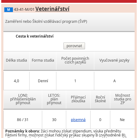
Veterinářství
43-41-M/01
M
Zaměření nebo Školní vzdělávací program (ŠVP)
Cesta k veterinářství
porovnat
Počet povinných
Délka studia
Forma studia
Vyučované jazyky
cizích jazyků
4,0
Denní
1
A
LONI:
LETOS:
Možnost
Přijímací
Roční
přihlášení/plán
plán
studia pro
zkouška
školné
přijmout
přijmout
ZP
86 / 31
30
písemná
0
Ne
Poznámky k oboru:
žáci mohou získat stipendium, výuka předmětu
Fiktivní firmy, možnost získat řidičský průkaz skupiny B (zvýhodněně B),