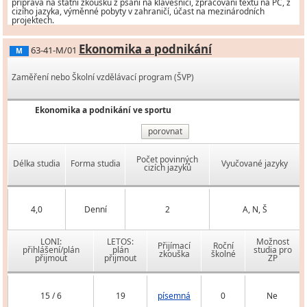
příprava na státní zkoušku z psaní na klávesnici, zpracování textu na PC, z
cizího jazyka, výměnné pobyty v zahraničí, účast na mezinárodních
projektech.
Ekonomika a podnikání
63-41-M/01
M
Zaměření nebo Školní vzdělávací program (ŠVP)
Ekonomika a podnikání ve sportu
porovnat
Počet povinných
Délka studia
Forma studia
Vyučované jazyky
cizích jazyků
4,0
Denní
2
A, N, Š
LONI:
LETOS:
Možnost
Přijímací
Roční
přihlášení/plán
plán
studia pro
zkouška
školné
přijmout
přijmout
ZP
15 / 6
19
písemná
0
Ne