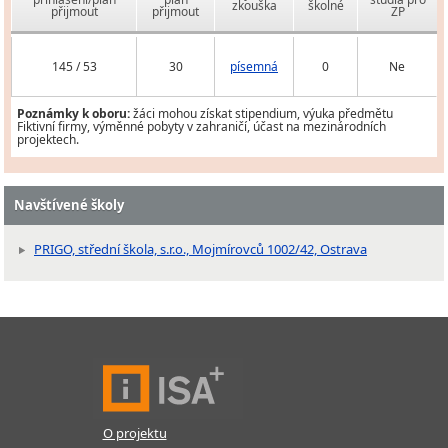
zkouška
školné
přijmout
přijmout
ZP
145 / 53
30
písemná
0
Ne
Poznámky k oboru:
žáci mohou získat stipendium, výuka předmětu
Fiktivní firmy, výměnné pobyty v zahraničí, účast na mezinárodních
projektech.
Navštívené školy
PRIGO, střední škola, s.r.o., Mojmírovců 1002/42, Ostrava
O projektu