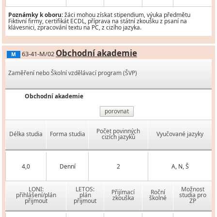
Poznámky k oboru:
žáci mohou získat stipendium, výuka předmětu
Fiktivní firmy, certifikát ECDL, příprava na státní zkoušku z psaní na
klávesnici, zpracování textu na PC, z cizího jazyka.
Obchodní akademie
63-41-M/02
M
Zaměření nebo Školní vzdělávací program (ŠVP)
Obchodní akademie
porovnat
Počet povinných
Délka studia
Forma studia
Vyučované jazyky
cizích jazyků
4,0
Denní
2
A, N, Š
LONI:
LETOS:
Možnost
Přijímací
Roční
přihlášení/plán
plán
studia pro
zkouška
školné
přijmout
přijmout
ZP