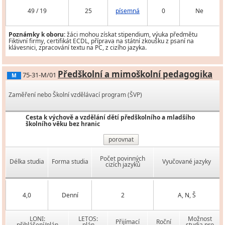
49 / 19
25
písemná
0
Ne
Poznámky k oboru:
žáci mohou získat stipendium, výuka předmětu
Fiktivní firmy, certifikát ECDL, příprava na státní zkoušku z psaní na
klávesnici, zpracování textu na PC, z cizího jazyka.
Předškolní a mimoškolní pedagogika
75-31-M/01
M
Zaměření nebo Školní vzdělávací program (ŠVP)
Cesta k výchově a vzdělání dětí předškolního a mladšího
školního věku bez hranic
porovnat
Počet povinných
Délka studia
Forma studia
Vyučované jazyky
cizích jazyků
4,0
Denní
2
A, N, Š
LONI:
LETOS:
Možnost
Přijímací
Roční
přihlášení/plán
plán
studia pro