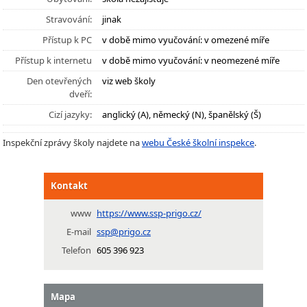
Stravování:
jinak
Přístup k PC
v době mimo vyučování: v omezené míře
Přístup k internetu
v době mimo vyučování: v neomezené míře
Den otevřených
viz web školy
dveří:
Cizí jazyky:
anglický (A), německý (N), španělský (Š)
Inspekční zprávy školy najdete na
webu České školní inspekce
.
Kontakt
www
https://www.ssp-prigo.cz/
E-mail
ssp@prigo.cz
Telefon
605 396 923
Mapa