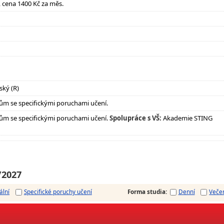
it, cena 1400 Kč za měs.
ský (R)
ům se specifickými poruchami učení.
ům se specifickými poruchami učení.
Spolupráce s VŠ:
Akademie STING
/2027
ální
Specifické poruchy učení
Forma studia
:
Denní
Veče