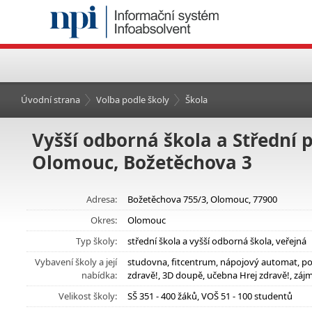
Úvodní strana
Volba podle školy
Škola
Vyšší odborná škola a Střední 
Olomouc, Božetěchova 3
Adresa:
Božetěchova 755/3, Olomouc, 77900
Okres:
Olomouc
Typ školy:
střední škola a vyšší odborná škola, veřejná
Vybavení školy a její
studovna, fitcentrum, nápojový automat, po
nabídka:
zdravě!, 3D doupě, učebna Hrej zdravě!, záj
Velikost školy:
SŠ 351 - 400 žáků, VOŠ 51 - 100 studentů