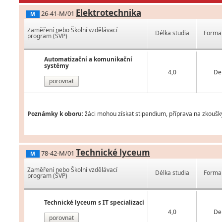
Elektrotechnika
26-41-M/01
M
Zaměření nebo Školní vzdělávací
Délka studia
Forma 
program (ŠVP)
Automatizační a komunikační
systémy
4,0
De
porovnat
Poznámky k oboru:
žáci mohou získat stipendium, příprava na zkoušk
Technické lyceum
78-42-M/01
M
Zaměření nebo Školní vzdělávací
Délka studia
Forma 
program (ŠVP)
Technické lyceum s IT specializací
4,0
De
porovnat