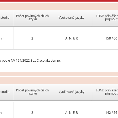
Počet povinných cizích
LONI: přihlášen
studia
Vyučované jazyky
jazyků
přijmout
nní
2
A, N, F, R
158 / 60
y podle NV 194/2022 Sb., Cisco akademie.
Počet povinných cizích
LONI: přihlášen
studia
Vyučované jazyky
jazyků
přijmout
nní
2
A, N, F, R
142 / 56