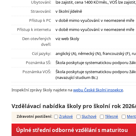
Ubytování:
lze zajistit, cena 1400 Kč/měs., VOŠ lze zajist
Stravování:
v školní jídelně
Přístup k PC
v době mimo vyučování: v neomezené míře
Přístup k internetu
v době mimo vyučování: v neomezené míře
Den otevřených
viz web školy
dveří:
Cizí jazyky:
anglický (A), německý (N), francouzský (F), ru
Poznámka SŠ:
Škola poskytuje systematickou podporu žák
Poznámka VOŠ:
Škola poskytuje systematickou podporu žák
(navazující studium Bc.)
Inspekční zprávy školy najdete na
webu České školní inspekce
.
Vzdělávací nabídka školy pro školní rok 2026
Zdravotní postižení
:
Zrakové
Sluchové
Tělesné
Ment
Úplné střední odborné vzdělání s maturitou