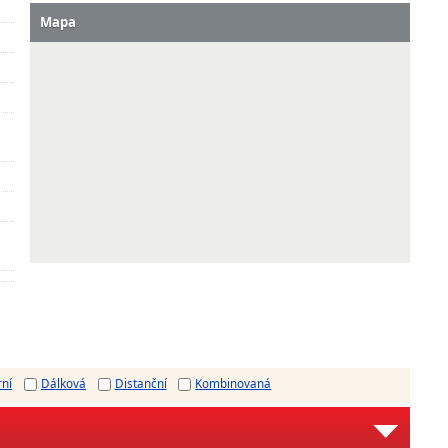
Mapa
rní
Dálková
Distanční
Kombinovaná