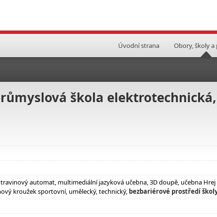
Úvodní strana
Obory, školy a
průmyslová škola elektrotechnická,
travinový automat, multimediální jazyková učebna, 3D doupě, učebna Hrej
mový kroužek sportovní, umělecký, technický,
bezbariérové prostředí škol