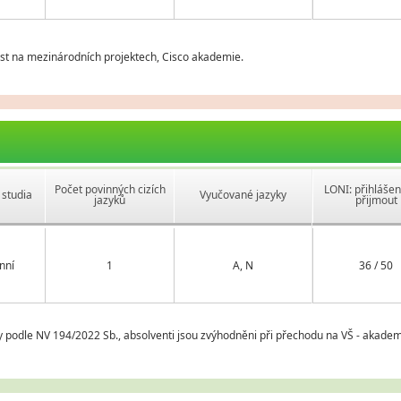
t na mezinárodních projektech, Cisco akademie.
Počet povinných cizích
LONI: přihlášen
studia
Vyučované jazyky
jazyků
přijmout
nní
1
A, N
36 / 50
y podle NV 194/2022 Sb., absolventi jsou zvýhodněni při přechodu na VŠ - akadem