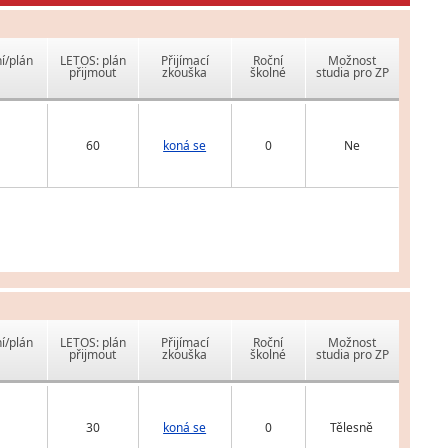
í/plán
LETOS: plán
Přijímací
Roční
Možnost
přijmout
zkouška
školné
studia pro ZP
60
koná se
0
Ne
í/plán
LETOS: plán
Přijímací
Roční
Možnost
přijmout
zkouška
školné
studia pro ZP
30
koná se
0
Tělesně