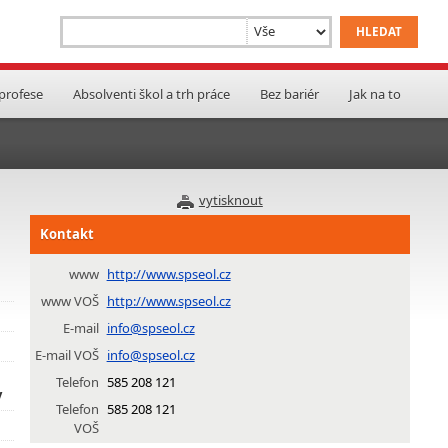
 profese
Absolventi škol a trh práce
Bez bariér
Jak na to
vytisknout
Kontakt
www
http://www.spseol.cz
www VOŠ
http://www.spseol.cz
E-mail
info@spseol.cz
E-mail VOŠ
info@spseol.cz
Telefon
585 208 121
y
Telefon
585 208 121
VOŠ