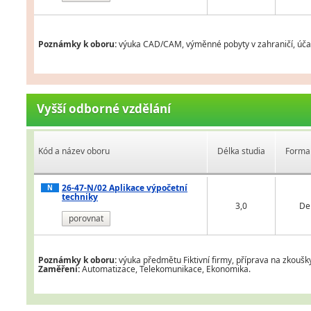
Poznámky k oboru:
výuka CAD/CAM, výměnné pobyty v zahraničí, účas
Vyšší odborné vzdělání
Kód a název oboru
Délka studia
Forma 
26-47-N/02 Aplikace výpočetní
N
techniky
3,0
De
porovnat
Poznámky k oboru:
výuka předmětu Fiktivní firmy, příprava na zkoušk
Zaměření:
Automatizace, Telekomunikace, Ekonomika.