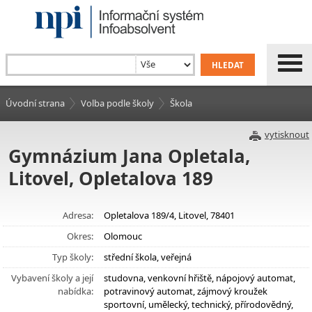
Úvodní strana
Volba podle školy
Škola
vytisknout
Gymnázium Jana Opletala,
Litovel, Opletalova 189
Adresa:
Opletalova 189/4, Litovel, 78401
Okres:
Olomouc
Typ školy:
střední škola, veřejná
Vybavení školy a její
studovna, venkovní hřiště, nápojový automat,
nabídka:
potravinový automat, zájmový kroužek
sportovní, umělecký, technický, přírodovědný,