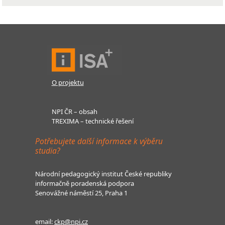
O projektu
NPI ČR – obsah
TREXIMA – technické řešení
Potřebujete další informace k výběru
studia?
Národní pedagogický institut České republiky
informačně poradenská podpora
Senovážné náměstí 25, Praha 1
email:
ckp@npi.cz