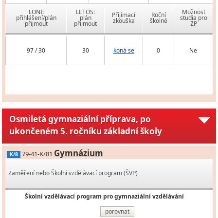
LONI:
LETOS:
Možnost
Přijímací
Roční
přihlášení/plán
plán
studia pro
zkouška
školné
přijmout
přijmout
ZP
97 / 30
30
koná se
0
Ne
Osmiletá gymnaziální příprava, po
ukončeném 5. ročníku základní školy
Gymnázium
79-41-K/81
K/8
Zaměření nebo Školní vzdělávací program (ŠVP)
Školní vzdělávací program pro gymnaziální vzdělávání
porovnat