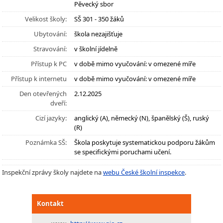
Pěvecký sbor
Velikost školy:
SŠ 301 - 350 žáků
Ubytování:
škola nezajišťuje
Stravování:
v školní jídelně
Přístup k PC
v době mimo vyučování: v omezené míře
Přístup k internetu
v době mimo vyučování: v omezené míře
Den otevřených
2.12.2025
dveří:
Cizí jazyky:
anglický (A), německý (N), španělský (Š), ruský
(R)
Poznámka SŠ:
Škola poskytuje systematickou podporu žákům
se specifickými poruchami učení.
Inspekční zprávy školy najdete na
webu České školní inspekce
.
Kontakt