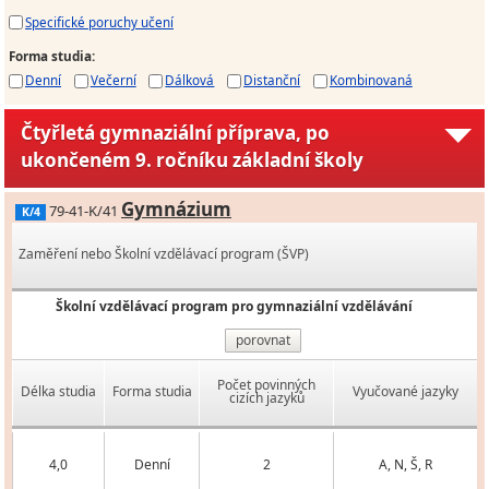
Specifické poruchy učení
Forma studia
:
Denní
Večerní
Dálková
Distanční
Kombinovaná
Čtyřletá gymnaziální příprava, po
ukončeném 9. ročníku základní školy
Gymnázium
79-41-K/41
K/4
Zaměření nebo Školní vzdělávací program (ŠVP)
Školní vzdělávací program pro gymnaziální vzdělávání
porovnat
Počet povinných
Délka studia
Forma studia
Vyučované jazyky
cizích jazyků
4,0
Denní
2
A, N, Š, R