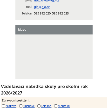
www
http://www.gjo.cz
E-mail
gjo@gjo.cz
Telefon
585 392 020, 585 392 023
Mapa
Vzdělávací nabídka školy pro školní rok
2026/2027
Zdravotní postižení
:
Zrakové
Sluchové
Tělesné
Mentální