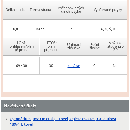
Počet povinných
Délka studia
Forma studia
Vyučované jazyky
cizích jazyků
8,0
Denní
2
A, N, Š, R
LONI:
LETOS:
Možnost
Přijímací
Roční
přihlášení/plán
plán
studia pro
zkouška
školné
přijmout
přijmout
ZP
69 / 30
30
koná se
0
Ne
Navštívené školy
Gymnázium Jana Opletala, Litovel, Opletalova 189, Opletalova
189/4, Litovel