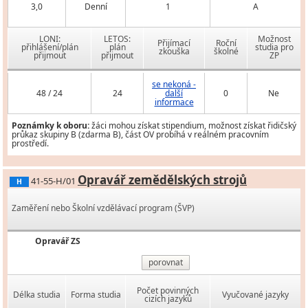
3,0
Denní
1
A
LONI:
LETOS:
Možnost
Přijímací
Roční
přihlášení/plán
plán
studia pro
zkouška
školné
přijmout
přijmout
ZP
se nekoná -
48 / 24
24
další
0
Ne
informace
Poznámky k oboru:
žáci mohou získat stipendium, možnost získat řidičský
průkaz skupiny B (zdarma B), část OV probíhá v reálném pracovním
prostředí.
Opravář zemědělských strojů
41-55-H/01
H
Zaměření nebo Školní vzdělávací program (ŠVP)
Opravář ZS
porovnat
Počet povinných
Délka studia
Forma studia
Vyučované jazyky
cizích jazyků