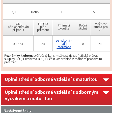
3,0
Denní
1
A
LONI:
LETOS:
Možnost
Přijímací
Roční
přihlášení/plán
plán
studia pro
zkouška
školné
přijmout
přijmout
ZP
se nekoná -
51 / 24
24
další
0
Ne
informace
Poznámky k oboru:
svářečský kurz, možnost získat řidičský průkaz
skupiny B, C, T (zdarma B, C, T), část OV probíhá v reálném pracovním
prostředí.
Úplné střední odborné vzdělání s maturitou
Úplné střední odborné vzdělání s odborným
výcvikem a maturitou
Navštívené školy