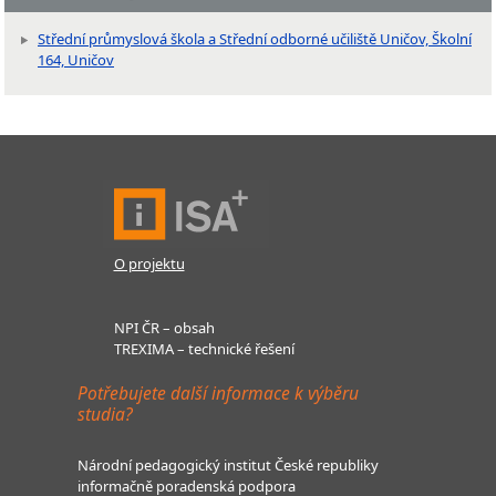
Střední průmyslová škola a Střední odborné učiliště Uničov, Školní
164, Uničov
O projektu
NPI ČR – obsah
TREXIMA – technické řešení
Potřebujete další informace k výběru
studia?
Národní pedagogický institut České republiky
informačně poradenská podpora