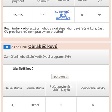
přijmout
přijmout
ZP
se nekoná -
15 / 15
15
další
0
Ne
informace
Poznámky k oboru:
žáci mohou získat stipendium, svářečský kurz, část
OV probíhá v reálném pracovním prostředí.
Obráběč kovů
23-56-H/01
H
Zaměření nebo Školní vzdělávací program (ŠVP)
Obráběč kovů
porovnat
Počet povinných
Délka studia
Forma studia
Vyučované jazyky
cizích jazyků
3,0
Denní
1
A