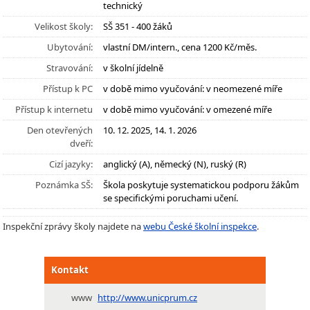
technický
Velikost školy:
SŠ 351 - 400 žáků
Ubytování:
vlastní DM/intern., cena 1200 Kč/měs.
Stravování:
v školní jídelně
Přístup k PC
v době mimo vyučování: v neomezené míře
Přístup k internetu
v době mimo vyučování: v omezené míře
Den otevřených
10. 12. 2025, 14. 1. 2026
dveří:
Cizí jazyky:
anglický (A), německý (N), ruský (R)
Poznámka SŠ:
Škola poskytuje systematickou podporu žákům
se specifickými poruchami učení.
Inspekční zprávy školy najdete na
webu České školní inspekce
.
Kontakt
www
http://www.unicprum.cz