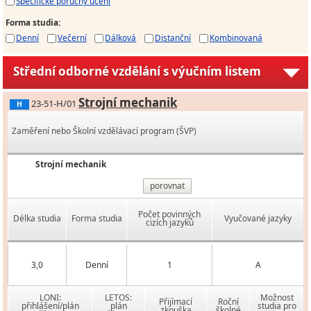
Specifické poruchy učení
Forma studia
:
Denní
Večerní
Dálková
Distanční
Kombinovaná
Střední odborné vzdělání s výučním listem
Strojní mechanik
23-51-H/01
H
Zaměření nebo Školní vzdělávací program (ŠVP)
Strojní mechanik
porovnat
Počet povinných
Délka studia
Forma studia
Vyučované jazyky
cizích jazyků
3,0
Denní
1
A
LONI:
LETOS:
Možnost
Přijímací
Roční
přihlášení/plán
plán
studia pro
zkouška
školné