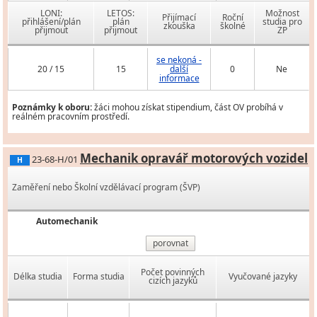
LONI:
LETOS:
Možnost
Přijímací
Roční
přihlášení/plán
plán
studia pro
zkouška
školné
přijmout
přijmout
ZP
se nekoná -
20 / 15
15
další
0
Ne
informace
Poznámky k oboru:
žáci mohou získat stipendium, část OV probíhá v
reálném pracovním prostředí.
Mechanik opravář motorových vozidel
23-68-H/01
H
Zaměření nebo Školní vzdělávací program (ŠVP)
Automechanik
porovnat
Počet povinných
Délka studia
Forma studia
Vyučované jazyky
cizích jazyků