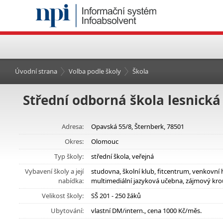
Úvodní strana
Volba podle školy
Škola
Střední odborná škola lesnická
Adresa:
Opavská 55/8, Šternberk, 78501
Okres:
Olomouc
Typ školy:
střední škola, veřejná
Vybavení školy a její
studovna, školní klub, fitcentrum, venkovní
nabídka:
multimediální jazyková učebna, zájmový kro
Velikost školy:
SŠ 201 - 250 žáků
Ubytování:
vlastní DM/intern., cena 1000 Kč/měs.