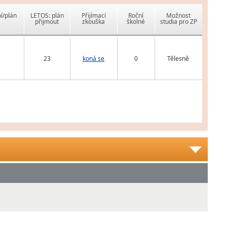
í/plán
LETOS: plán
Přijímací
Roční
Možnost
přijmout
zkouška
školné
studia pro ZP
23
koná se
0
Tělesně