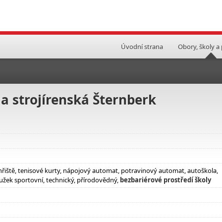
Úvodní strana
Obory, školy a
 a strojírenská Šternberk
 hřiště, tenisové kurty, nápojový automat, potravinový automat, autoškola,
užek sportovní, technický, přírodovědný,
bezbariérové prostředí školy