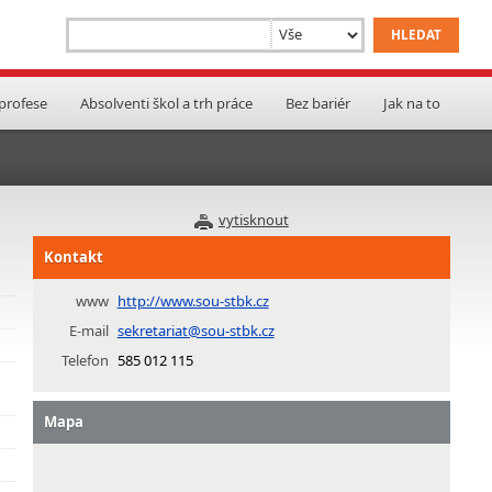
 profese
Absolventi škol a trh práce
Bez bariér
Jak na to
vytisknout
Kontakt
www
http://www.sou-stbk.cz
E-mail
sekretariat@sou-stbk.cz
Telefon
585 012 115
Mapa