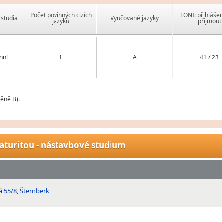
Počet povinných cizích
LONI: přihlášen
studia
Vyučované jazyky
jazyků
přijmout
nní
1
A
41 / 23
ěně B).
aturitou - nástavbové studium
á 55/8, Šternberk