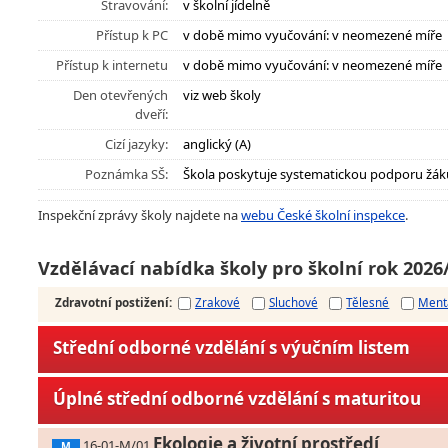
Stravování:
v školní jídelně
Přístup k PC
v době mimo vyučování: v neomezené míře
Přístup k internetu
v době mimo vyučování: v neomezené míře
Den otevřených
viz web školy
dveří:
Cizí jazyky:
anglický (A)
Poznámka SŠ:
Škola poskytuje systematickou podporu žák
Inspekční zprávy školy najdete na
webu České školní inspekce
.
Vzdělávací nabídka školy pro školní rok 2026
Zdravotní postižení
:
Zrakové
Sluchové
Tělesné
Ment
Střední odborné vzdělání s výučním listem
Úplné střední odborné vzdělání s maturitou
Ekologie a životní prostředí
16-01-M/01
M