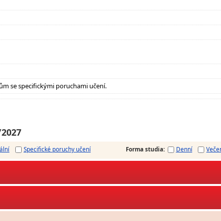
ům se specifickými poruchami učení.
/2027
ální
Specifické poruchy učení
Forma studia
:
Denní
Veče