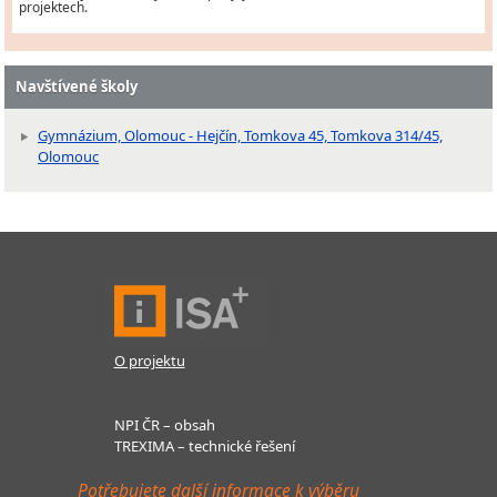
projektech.
Navštívené školy
Gymnázium, Olomouc - Hejčín, Tomkova 45, Tomkova 314/45,
Olomouc
O projektu
NPI ČR – obsah
TREXIMA – technické řešení
Potřebujete další informace k výběru