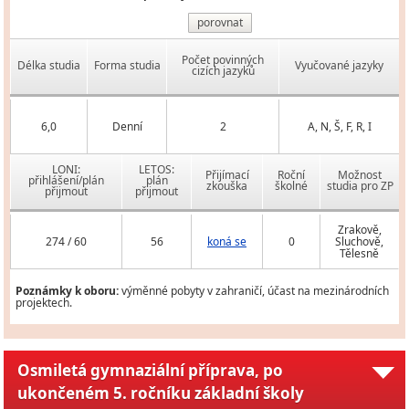
porovnat
Počet povinných
Délka studia
Forma studia
Vyučované jazyky
cizích jazyků
6,0
Denní
2
A, N, Š, F, R, I
LONI:
LETOS:
Přijímací
Roční
Možnost
přihlášení/plán
plán
zkouška
školné
studia pro ZP
přijmout
přijmout
Zrakově,
274 / 60
56
koná se
0
Sluchově,
Tělesně
Poznámky k oboru:
výměnné pobyty v zahraničí, účast na mezinárodních
projektech.
Osmiletá gymnaziální příprava, po
ukončeném 5. ročníku základní školy