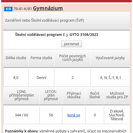
Gymnázium
79-41-K/81
K/8
Zaměření nebo Školní vzdělávací program (ŠVP)
Školní vzdělávací program č. j. GYTO 3108/2023
porovnat
Počet povinných
Délka studia
Forma studia
Vyučované jazyky
cizích jazyků
8,0
Denní
2
A, N, Š, F, R, I
LONI:
LETOS:
Přijímací
Roční
Možnost
přihlášení/plán
plán
zkouška
školné
studia pro ZP
přijmout
přijmout
Zrakově,
344 / 60
56
koná se
0
Sluchově,
Tělesně
Poznámky k oboru:
výměnné pobyty v zahraničí, účast na mezinárodních