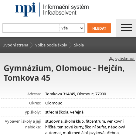
Úvodní strana
Volba podle školy
Škola
vytisknout
Gymnázium, Olomouc - Hejčín,
Tomkova 45
Adresa:
Tomkova 314/45, Olomouc, 77900
Okres:
Olomouc
Typ školy:
střední škola, veřejná
Vybavení školy a její
studovna, školní klub, fitcentrum, venkovní
nabídka:
hřiště, tenisové kurty, školní bufet, nápojový
automat, multimediální jazyková učebna,