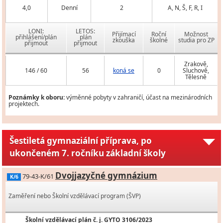
4,0
Denní
2
A, N, Š, F, R, I
LONI:
LETOS:
Přijímací
Roční
Možnost
přihlášení/plán
plán
zkouška
školné
studia pro ZP
přijmout
přijmout
Zrakově,
146 / 60
56
koná se
0
Sluchově,
Tělesně
Poznámky k oboru:
výměnné pobyty v zahraničí, účast na mezinárodních
projektech.
Šestiletá gymnaziální příprava, po
ukončeném 7. ročníku základní školy
Dvojjazyčné gymnázium
79-43-K/61
K/6
Zaměření nebo Školní vzdělávací program (ŠVP)
Školní vzdělávací plán č. j. GYTO 3106/2023