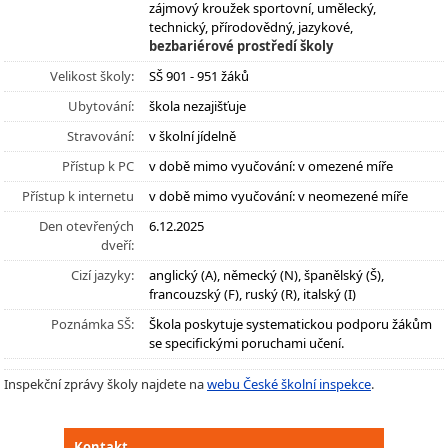
zájmový kroužek sportovní, umělecký,
technický, přírodovědný, jazykové,
bezbariérové prostředí školy
Velikost školy:
SŠ 901 - 951 žáků
Ubytování:
škola nezajišťuje
Stravování:
v školní jídelně
Přístup k PC
v době mimo vyučování: v omezené míře
Přístup k internetu
v době mimo vyučování: v neomezené míře
Den otevřených
6.12.2025
dveří:
Cizí jazyky:
anglický (A), německý (N), španělský (Š),
francouzský (F), ruský (R), italský (I)
Poznámka SŠ:
Škola poskytuje systematickou podporu žákům
se specifickými poruchami učení.
Inspekční zprávy školy najdete na
webu České školní inspekce
.
Kontakt