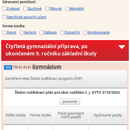
Zdravotní postižení
:
Zrakové
Sluchové
Tělesné
Mentální
Specifické poruchy učení
Forma studia
:
Denní
Večerní
Dálková
Distanční
Kombinovaná
Čtyřletá gymnaziální příprava, po
ukončeném 9. ročníku základní školy
Gymnázium
79-41-K/41
K/4
Zaměření nebo Školní vzdělávací program (ŠVP)
Školní vzdělávací plán pro obor vzdělání č. j. GYTO 3110/2023
porovnat
Počet povinných
Délka studia
Forma studia
Vyučované jazyky
cizích jazyků