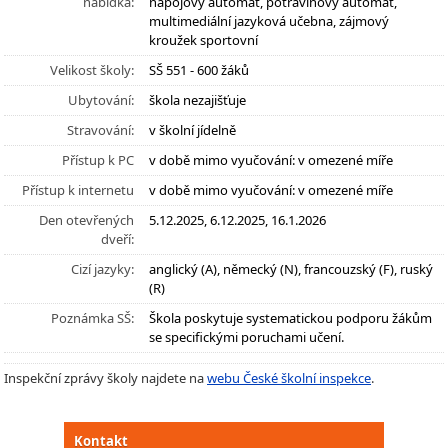
nabídka:
nápojový automat, potravinový automat,
multimediální jazyková učebna, zájmový
kroužek sportovní
Velikost školy:
SŠ 551 - 600 žáků
Ubytování:
škola nezajišťuje
Stravování:
v školní jídelně
Přístup k PC
v době mimo vyučování: v omezené míře
Přístup k internetu
v době mimo vyučování: v omezené míře
Den otevřených
5.12.2025, 6.12.2025, 16.1.2026
dveří:
Cizí jazyky:
anglický (A), německý (N), francouzský (F), ruský
(R)
Poznámka SŠ:
Škola poskytuje systematickou podporu žákům
se specifickými poruchami učení.
Inspekční zprávy školy najdete na
webu České školní inspekce
.
Kontakt