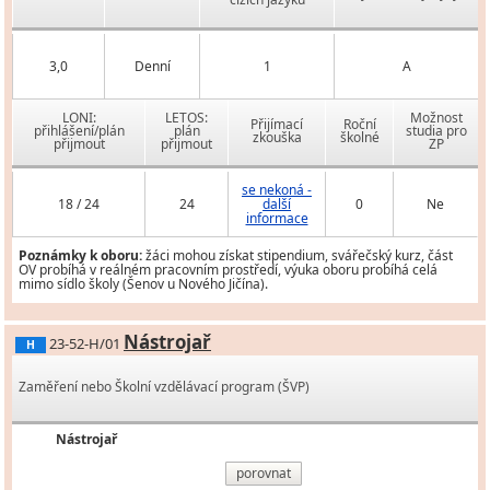
3,0
Denní
1
A
LONI:
LETOS:
Možnost
Přijímací
Roční
přihlášení/plán
plán
studia pro
zkouška
školné
přijmout
přijmout
ZP
se nekoná -
18 / 24
24
další
0
Ne
informace
Poznámky k oboru:
žáci mohou získat stipendium, svářečský kurz, část
OV probíhá v reálném pracovním prostředí, výuka oboru probíhá celá
mimo sídlo školy (Šenov u Nového Jičína).
Nástrojař
23-52-H/01
H
Zaměření nebo Školní vzdělávací program (ŠVP)
Nástrojař
porovnat