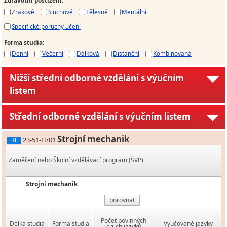
Zdravotní postižení
:
Zrakové
Sluchové
Tělesné
Mentální
Specifické poruchy učení
Forma studia
:
Denní
Večerní
Dálková
Distanční
Kombinovaná
Nižší střední odborné vzdělání s výučním
listem
Střední odborné vzdělání s výučním listem
Strojní mechanik
23-51-H/01
H
Zaměření nebo Školní vzdělávací program (ŠVP)
Strojní mechanik
porovnat
Počet povinných
Délka studia
Forma studia
Vyučované jazyky
cizích jazyků