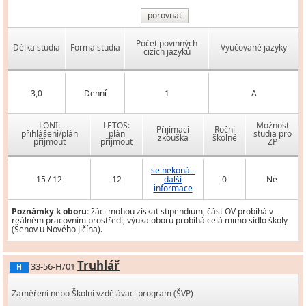
porovnat
Počet povinných
Délka studia
Forma studia
Vyučované jazyky
cizích jazyků
3,0
Denní
1
A
LONI:
LETOS:
Možnost
Přijímací
Roční
přihlášení/plán
plán
studia pro
zkouška
školné
přijmout
přijmout
ZP
se nekoná -
15 / 12
12
další
0
Ne
informace
Poznámky k oboru:
žáci mohou získat stipendium, část OV probíhá v
reálném pracovním prostředí, výuka oboru probíhá celá mimo sídlo školy
(Šenov u Nového Jičína).
Truhlář
33-56-H/01
H
Zaměření nebo Školní vzdělávací program (ŠVP)