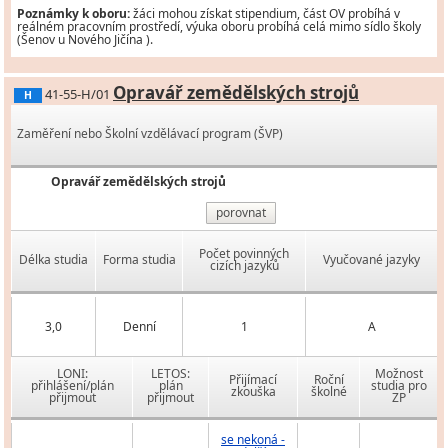
Poznámky k oboru:
žáci mohou získat stipendium, část OV probíhá v
reálném pracovním prostředí, výuka oboru probíhá celá mimo sídlo školy
(Šenov u Nového Jičína ).
Opravář zemědělských strojů
41-55-H/01
H
Zaměření nebo Školní vzdělávací program (ŠVP)
Opravář zemědělských strojů
porovnat
Počet povinných
Délka studia
Forma studia
Vyučované jazyky
cizích jazyků
3,0
Denní
1
A
LONI:
LETOS:
Možnost
Přijímací
Roční
přihlášení/plán
plán
studia pro
zkouška
školné
přijmout
přijmout
ZP
se nekoná -