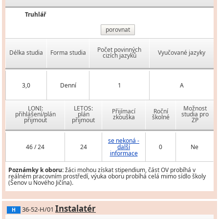
Truhlář
porovnat
Počet povinných
Délka studia
Forma studia
Vyučované jazyky
cizích jazyků
3,0
Denní
1
A
LONI:
LETOS:
Možnost
Přijímací
Roční
přihlášení/plán
plán
studia pro
zkouška
školné
přijmout
přijmout
ZP
se nekoná -
46 / 24
24
další
0
Ne
informace
Poznámky k oboru:
žáci mohou získat stipendium, část OV probíhá v
reálném pracovním prostředí, výuka oboru probíhá celá mimo sídlo školy
(Šenov u Nového Jičína).
Instalatér
36-52-H/01
H