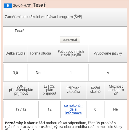
Tesař
36-64-H/01
H
Zaměření nebo Školní vzdělávací program (ŠVP)
Tesař
porovnat
Počet povinných
Délka studia
Forma studia
Vyučované jazyky
cizích jazyků
3,0
Denní
1
A
LONI:
LETOS:
Možnost
Přijímací
Roční
přihlášení/plán
plán
studia pro
zkouška
školné
přijmout
přijmout
ZP
se nekoná -
19 / 12
12
další
0
Ne
informace
Poznámky k oboru:
žáci mohou získat stipendium, část OV probíhá v
reálném pracovním prostředí, výuka oboru probíhá celá mimo sídlo školy