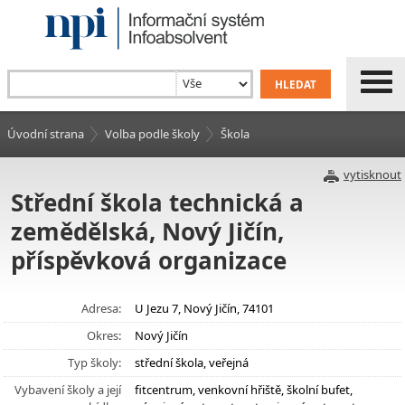
Úvodní strana
Volba podle školy
Škola
vytisknout
Střední škola technická a
zemědělská, Nový Jičín,
příspěvková organizace
Adresa:
U Jezu 7, Nový Jičín, 74101
Okres:
Nový Jičín
Typ školy:
střední škola, veřejná
Vybavení školy a její
fitcentrum, venkovní hřiště, školní bufet,