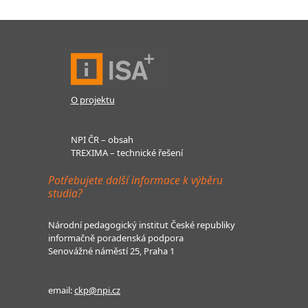
O projektu
NPI ČR – obsah
TREXIMA – technické řešení
Potřebujete další informace k výběru
studia?
Národní pedagogický institut České republiky
informačně poradenská podpora
Senovážné náměstí 25, Praha 1
email:
ckp@npi.cz