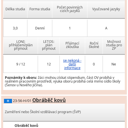
Počet povinných
Délka studia
Forma studia
Vyučované jazyky
cizích jazyků
3,0
Denní
1
A
LONI:
LETOS:
Možnost
Přijímací
Roční
přihlášení/plán
plán
studia pro
zkouška
školné
přijmout
přijmout
ZP
se nekoná -
9 / 12
12
další
0
Ne
informace
Poznámky k oboru:
žáci mohou získat stipendium, část OV probíhá v
reálném pracovním prostředí, výuka oboru probíhá celá mimo sídlo školy
(Šenov u Nového Jičína).
Obráběč kovů
23-56-H/01
H
Zaměření nebo Školní vzdělávací program (ŠVP)
Obráběč kovů