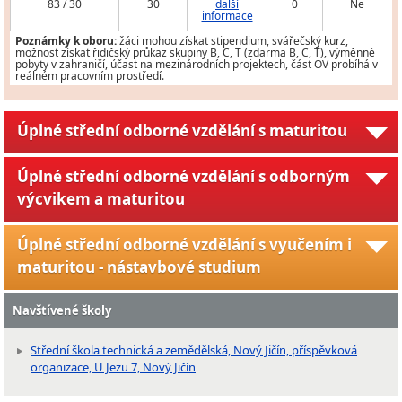
83 / 30
30
další
0
Ne
informace
Poznámky k oboru:
žáci mohou získat stipendium, svářečský kurz,
možnost získat řidičský průkaz skupiny B, C, T (zdarma B, C, T), výměnné
pobyty v zahraničí, účast na mezinárodních projektech, část OV probíhá v
reálném pracovním prostředí.
Úplné střední odborné vzdělání s maturitou
Úplné střední odborné vzdělání s odborným
výcvikem a maturitou
Úplné střední odborné vzdělání s vyučením i
maturitou - nástavbové studium
Navštívené školy
Střední škola technická a zemědělská, Nový Jičín, příspěvková
organizace, U Jezu 7, Nový Jičín