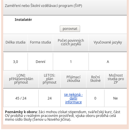
Zaměření nebo Školní vzdělávací program (ŠVP)
Instalatér
porovnat
Počet povinných
Délka studia
Forma studia
Vyučované jazyky
cizích jazyků
3,0
Denní
1
A
LONI:
LETOS:
Možnost
Přijímací
Roční
přihlášení/plán
plán
studia pro
zkouška
školné
přijmout
přijmout
ZP
se nekoná -
45 / 24
24
další
0
Ne
informace
Poznámky k oboru:
žáci mohou získat stipendium, svářečský kurz, část
OV probíhá v reálném pracovním prostředí, výuka oboru probíhá celá
mimo sídlo školy (Šenov u Nového Jičína).