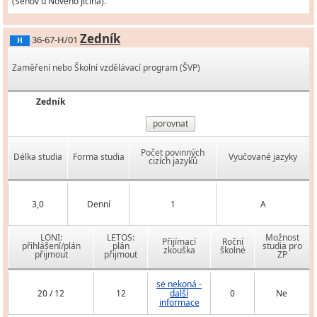
(Šenov u Nového Jičína).
Zedník
36-67-H/01
H
Zaměření nebo Školní vzdělávací program (ŠVP)
Zedník
porovnat
Počet povinných
Délka studia
Forma studia
Vyučované jazyky
cizích jazyků
3,0
Denní
1
A
LONI:
LETOS:
Možnost
Přijímací
Roční
přihlášení/plán
plán
studia pro
zkouška
školné
přijmout
přijmout
ZP
se nekoná -
20 / 12
12
další
0
Ne
informace