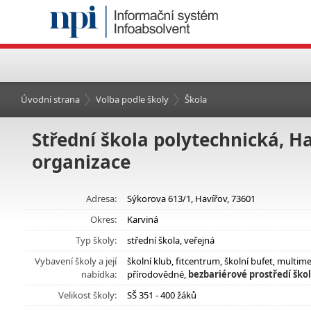
Úvodní strana
Volba podle školy
Škola
Střední škola polytechnická, 
organizace
Adresa:
Sýkorova 613/1, Havířov, 73601
Okres:
Karviná
Typ školy:
střední škola, veřejná
Vybavení školy a její
školní klub, fitcentrum, školní bufet, multim
nabídka:
přírodovědné,
bezbariérové prostředí ško
Velikost školy:
SŠ 351 - 400 žáků