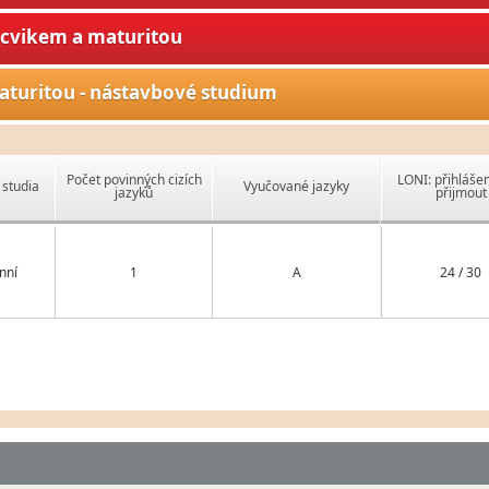
ýcvikem a maturitou
aturitou - nástavbové studium
Počet povinných cizích
LONI: přihlášen
studia
Vyučované jazyky
jazyků
přijmout
nní
1
A
24 / 30