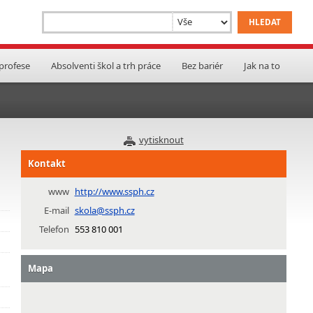
 profese
Absolventi škol a trh práce
Bez bariér
Jak na to
vytisknout
Kontakt
www
http://www.ssph.cz
E-mail
skola@ssph.cz
Telefon
553 810 001
Mapa