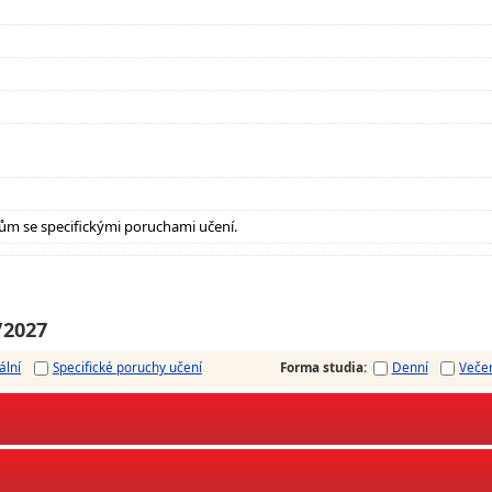
ům se specifickými poruchami učení.
/2027
ální
Specifické poruchy učení
Forma studia
:
Denní
Veče