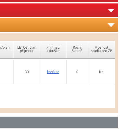
í/plán
LETOS: plán
Přijímací
Roční
Možnost
přijmout
zkouška
školné
studia pro ZP
30
koná se
0
Ne