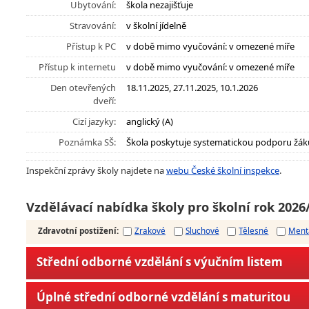
Ubytování:
škola nezajišťuje
Stravování:
v školní jídelně
Přístup k PC
v době mimo vyučování: v omezené míře
Přístup k internetu
v době mimo vyučování: v omezené míře
Den otevřených
18.11.2025, 27.11.2025, 10.1.2026
dveří:
Cizí jazyky:
anglický (A)
Poznámka SŠ:
Škola poskytuje systematickou podporu žák
Inspekční zprávy školy najdete na
webu České školní inspekce
.
Vzdělávací nabídka školy pro školní rok 2026
Zdravotní postižení
:
Zrakové
Sluchové
Tělesné
Ment
Střední odborné vzdělání s výučním listem
Úplné střední odborné vzdělání s maturitou