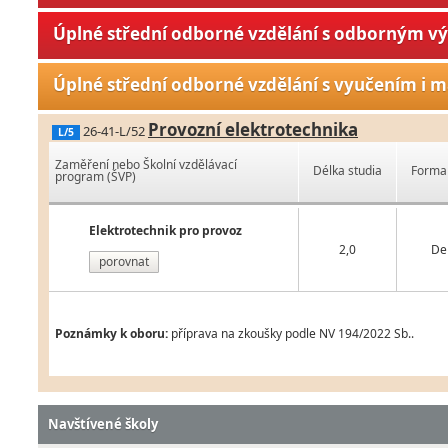
Úplné střední odborné vzdělání s odborným v
Úplné střední odborné vzdělání s vyučením i m
Provozní elektrotechnika
26-41-L/52
L/5
Zaměření nebo Školní vzdělávací
Délka studia
Forma 
program (ŠVP)
Elektrotechnik pro provoz
2,0
De
porovnat
Poznámky k oboru:
příprava na zkoušky podle NV 194/2022 Sb..
Navštívené školy