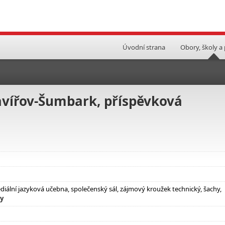
Úvodní strana
Obory, školy a
Havířov-Šumbark, příspěvková
ediální jazyková učebna, společenský sál, zájmový kroužek technický, šachy,
ly