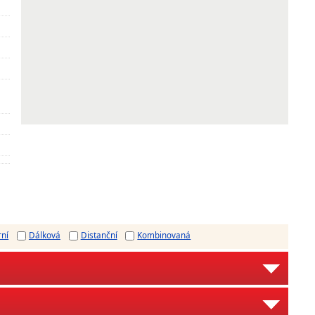
rní
Dálková
Distanční
Kombinovaná