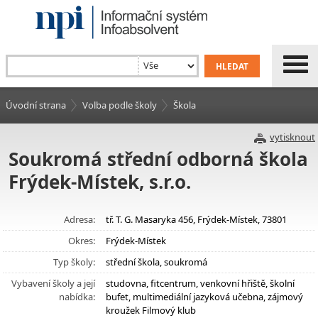
Úvodní strana
Volba podle školy
Škola
vytisknout
Soukromá střední odborná škola
Frýdek-Místek, s.r.o.
Adresa:
tř. T. G. Masaryka 456, Frýdek-Místek, 73801
Okres:
Frýdek-Místek
Typ školy:
střední škola, soukromá
Vybavení školy a její
studovna, fitcentrum, venkovní hřiště, školní
nabídka:
bufet, multimediální jazyková učebna, zájmový
kroužek Filmový klub