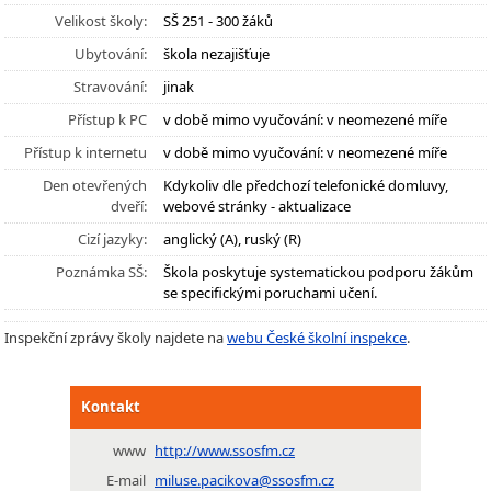
Velikost školy:
SŠ 251 - 300 žáků
Ubytování:
škola nezajišťuje
Stravování:
jinak
Přístup k PC
v době mimo vyučování: v neomezené míře
Přístup k internetu
v době mimo vyučování: v neomezené míře
Den otevřených
Kdykoliv dle předchozí telefonické domluvy,
dveří:
webové stránky - aktualizace
Cizí jazyky:
anglický (A), ruský (R)
Poznámka SŠ:
Škola poskytuje systematickou podporu žákům
se specifickými poruchami učení.
Inspekční zprávy školy najdete na
webu České školní inspekce
.
Kontakt
www
http://www.ssosfm.cz
E-mail
miluse.pacikova@ssosfm.cz