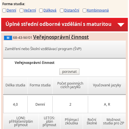
Forma studia
:
Denní
Večerní
Dálková
Distanční
Kombinovaná
Úplné střední odborné vzdělání s maturitou
Veřejnosprávní činnost
68-43-M/01
M
Zaměření nebo Školní vzdělávací program (ŠVP)
Veřejnosprávní činnost
porovnat
Počet povinných
Délka studia
Forma studia
Vyučované jazyky
cizích jazyků
4,0
Denní
2
A, R
LONI:
LETOS:
Přijímací
Roční
Možnost
přihlášení/plán
plán
zkouška
školné
studia pro ZP
přijmout
přijmout