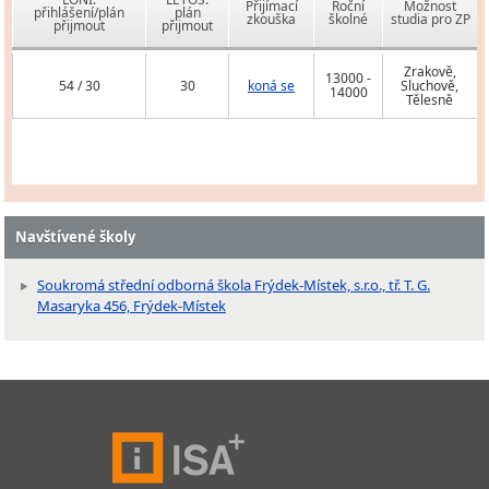
Přijímací
Roční
Možnost
přihlášení/plán
plán
zkouška
školné
studia pro ZP
přijmout
přijmout
Zrakově,
13000 -
54 / 30
30
koná se
Sluchově,
14000
Tělesně
Navštívené školy
Soukromá střední odborná škola Frýdek-Místek, s.r.o., tř. T. G.
Masaryka 456, Frýdek-Místek