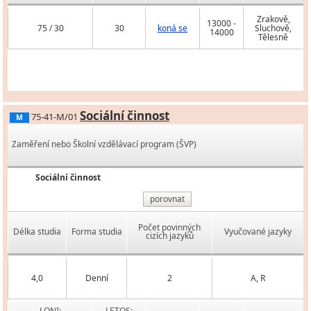
Zrakově,
13000 -
75 / 30
30
koná se
Sluchově,
14000
Tělesně
Sociální činnost
75-41-M/01
M
Zaměření nebo Školní vzdělávací program (ŠVP)
Sociální činnost
porovnat
Počet povinných
Délka studia
Forma studia
Vyučované jazyky
cizích jazyků
4,0
Denní
2
A, R
LONI:
LETOS: