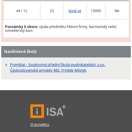
44 / 12
23
koná se
13000
Ne
Poznámky k oboru:
výuka předmětu Fiktivní firmy, barmanský nebo
someliérský kurz.
Navštívené školy
PrimMat - Soukromá střední škola podnikatelská, s.r.o.,
Československé armády 482, Frýdek-Místek
O projektu