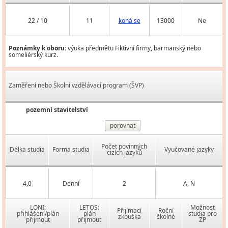
22 / 10
11
koná se
13000
Ne
Poznámky k oboru:
výuka předmětu Fiktivní firmy, barmanský nebo
someliérský kurz.
Zaměření nebo Školní vzdělávací program (ŠVP)
pozemní stavitelství
porovnat
Počet povinných
Délka studia
Forma studia
Vyučované jazyky
cizích jazyků
4,0
Denní
2
A, N
LONI:
LETOS:
Možnost
Přijímací
Roční
přihlášení/plán
plán
studia pro
zkouška
školné
přijmout
přijmout
ZP