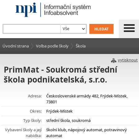
Úvodní strana
Volba podle školy
Škola
vytisknout
PrimMat - Soukromá střední
škola podnikatelská, s.r.o.
Adresa:
Československé armády 482, Frýdek-Místek,
73801
Okres:
Frýdek-Místek
Typ školy:
střední škola, soukromá
Vybavení školy a její
školní klub, nápojový automat, potravinový
nabídka:
automat