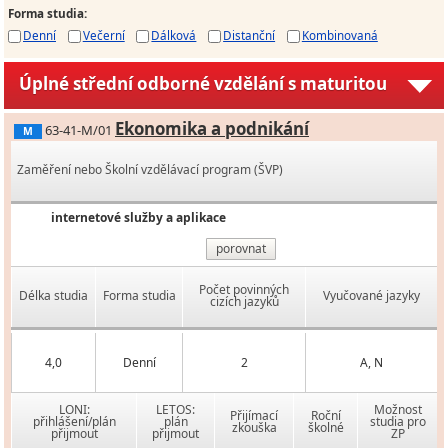
Forma studia
:
Denní
Večerní
Dálková
Distanční
Kombinovaná
Úplné střední odborné vzdělání s maturitou
Ekonomika a podnikání
63-41-M/01
M
Zaměření nebo Školní vzdělávací program (ŠVP)
internetové služby a aplikace
porovnat
Počet povinných
Délka studia
Forma studia
Vyučované jazyky
cizích jazyků
4,0
Denní
2
A, N
LONI:
LETOS:
Možnost
Přijímací
Roční
přihlášení/plán
plán
studia pro
zkouška
školné
přijmout
přijmout
ZP