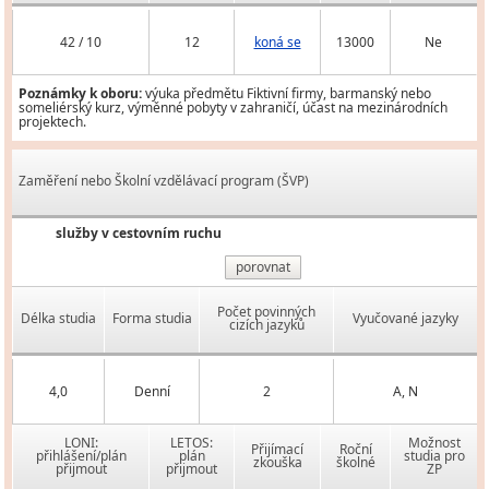
42 / 10
12
koná se
13000
Ne
Poznámky k oboru:
výuka předmětu Fiktivní firmy, barmanský nebo
someliérský kurz, výměnné pobyty v zahraničí, účast na mezinárodních
projektech.
Zaměření nebo Školní vzdělávací program (ŠVP)
služby v cestovním ruchu
porovnat
Počet povinných
Délka studia
Forma studia
Vyučované jazyky
cizích jazyků
4,0
Denní
2
A, N
LONI:
LETOS:
Možnost
Přijímací
Roční
přihlášení/plán
plán
studia pro
zkouška
školné
přijmout
přijmout
ZP