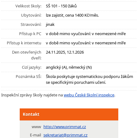
Velikost školy:
SŠ 101 - 150 žáků
Ubytování:
lze zajistit, cena 1400 Kč/měs.
Stravování:
jinak
Přístup k PC
v době mimo vyučování: v neomezené míře
Přístup k internetu
v době mimo vyučování: v neomezené míře
Den otevřených
24.11.2025, 12.1.2026
dveří:
Cizí jazyky:
anglický (A), německý (N)
Poznámka SŠ:
Škola poskytuje systematickou podporu žákům
se specifickými poruchami učení.
Inspekční zprávy školy najdete na
webu České školní inspekce
.
Kontakt
www
http://www.primmat.cz
E-mail
sekretariat@primmat.cz