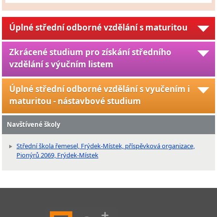
Úplné střední odborné vzdělání s maturitou
Zkrácené studium pro získání středního
vzdělání s výučním listem
Úplné střední odborné vzdělání s vyučením i
maturitou - nástavbové studium
Navštívené školy
Střední škola řemesel, Frýdek-Místek, příspěvková organizace,
Pionýrů 2069, Frýdek-Místek