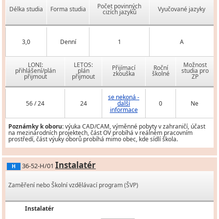
Počet povinných
Délka studia
Forma studia
Vyučované jazyky
cizích jazyků
3,0
Denní
1
A
LONI:
LETOS:
Možnost
Přijímací
Roční
přihlášení/plán
plán
studia pro
zkouška
školné
přijmout
přijmout
ZP
se nekoná -
56 / 24
24
další
0
Ne
informace
Poznámky k oboru:
výuka CAD/CAM, výměnné pobyty v zahraničí, účast
na mezinárodních projektech, část OV probíhá v reálném pracovním
prostředí, část výuky oborů probíhá mimo obec, kde sídlí škola.
Instalatér
36-52-H/01
H
Zaměření nebo Školní vzdělávací program (ŠVP)
Instalatér