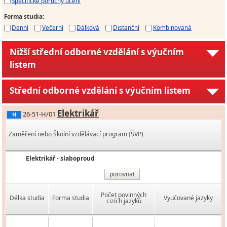
Specifické poruchy učení
Forma studia
:
Denní
Večerní
Dálková
Distanční
Kombinovaná
Nižší střední odborné vzdělání s výučním
listem
Střední odborné vzdělání s výučním listem
Elektrikář
26-51-H/01
H
Zaměření nebo Školní vzdělávací program (ŠVP)
Elektrikář - slaboproud
porovnat
Počet povinných
Délka studia
Forma studia
Vyučované jazyky
cizích jazyků