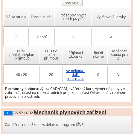
porovnat
Počet povinných
Délka studia
Forma studia
Vyučované jazyky
cizích jazyků
3,0
Denní
1
A
LONI:
LETOS:
Možnost
Přijímací
Roční
přihlášení/plán
plán
studia pro
zkouška
školné
přijmout
přijmout
ZP
se nekoná -
48 / 20
20
další
0
Ne
informace
Poznámky k oboru:
výuka CAD/CAM, svářečský kurz, výměnné pobyty v
zahraničí, účast na mezinárodních projektech, část OV probíhá v reálném
pracovním prostředí.
Mechanik plynových zařízení
36-52-H/02
H
Zaměření nebo Školní vzdělávací program (ŠVP)