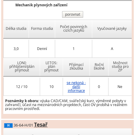
Mechanik plynových zařízení
porovnat
Počet povinných
Délka studia
Forma studia
Vyučované jazyky
cizích jazyků
3,0
Denní
1
A
LONI:
LETOS:
Možnost
Přijímací
Roční
přihlášení/plán
plán
studia pro
zkouška
školné
přijmout
přijmout
ZP
se nekoná -
12 / 10
10
další
0
Ne
informace
Poznámky k oboru:
výuka CAD/CAM, svářečský kurz, výměnné pobyty v
zahraničí, účast na mezinárodních projektech, část OV probíhá v reálném
pracovním prostředí.
Tesař
36-64-H/01
H