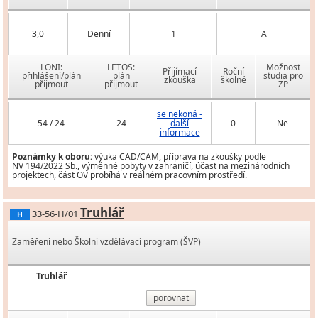
3,0
Denní
1
A
LONI:
LETOS:
Možnost
Přijímací
Roční
přihlášení/plán
plán
studia pro
zkouška
školné
přijmout
přijmout
ZP
se nekoná -
54 / 24
24
další
0
Ne
informace
Poznámky k oboru:
výuka CAD/CAM, příprava na zkoušky podle
NV 194/2022 Sb., výměnné pobyty v zahraničí, účast na mezinárodních
projektech, část OV probíhá v reálném pracovním prostředí.
Truhlář
33-56-H/01
H
Zaměření nebo Školní vzdělávací program (ŠVP)
Truhlář
porovnat