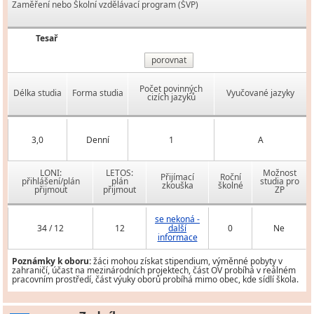
Zaměření nebo Školní vzdělávací program (ŠVP)
Tesař
porovnat
Počet povinných
Délka studia
Forma studia
Vyučované jazyky
cizích jazyků
3,0
Denní
1
A
LONI:
LETOS:
Možnost
Přijímací
Roční
přihlášení/plán
plán
studia pro
zkouška
školné
přijmout
přijmout
ZP
se nekoná -
34 / 12
12
další
0
Ne
informace
Poznámky k oboru:
žáci mohou získat stipendium, výměnné pobyty v
zahraničí, účast na mezinárodních projektech, část OV probíhá v reálném
pracovním prostředí, část výuky oborů probíhá mimo obec, kde sídlí škola.