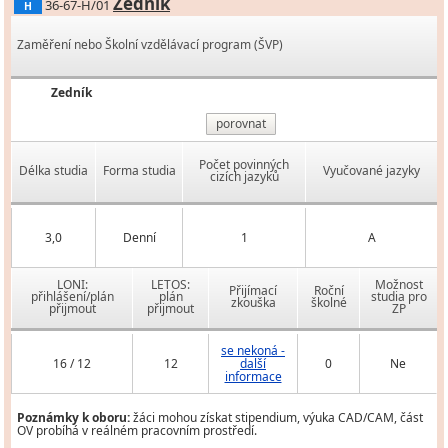
Zedník
36-67-H/01
H
Zaměření nebo Školní vzdělávací program (ŠVP)
Zedník
porovnat
Počet povinných
Délka studia
Forma studia
Vyučované jazyky
cizích jazyků
3,0
Denní
1
A
LONI:
LETOS:
Možnost
Přijímací
Roční
přihlášení/plán
plán
studia pro
zkouška
školné
přijmout
přijmout
ZP
se nekoná -
16 / 12
12
další
0
Ne
informace
Poznámky k oboru:
žáci mohou získat stipendium, výuka CAD/CAM, část
OV probíhá v reálném pracovním prostředí.