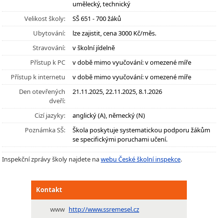
umělecký, technický
Velikost školy:
SŠ 651 - 700 žáků
Ubytování:
lze zajistit, cena 3000 Kč/měs.
Stravování:
v školní jídelně
Přístup k PC
v době mimo vyučování: v omezené míře
Přístup k internetu
v době mimo vyučování: v omezené míře
Den otevřených
21.11.2025, 22.11.2025, 8.1.2026
dveří:
Cizí jazyky:
anglický (A), německý (N)
Poznámka SŠ:
Škola poskytuje systematickou podporu žákům
se specifickými poruchami učení.
Inspekční zprávy školy najdete na
webu České školní inspekce
.
Kontakt
www
http://www.ssremesel.cz