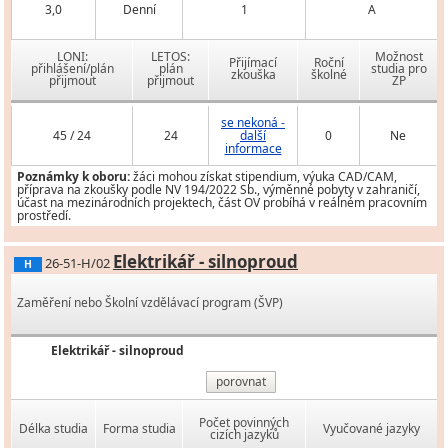
3,0
Denní
1
A
LONI:
LETOS:
Možnost
Přijímací
Roční
přihlášení/plán
plán
studia pro
zkouška
školné
přijmout
přijmout
ZP
se nekoná -
45 / 24
24
další
0
Ne
informace
Poznámky k oboru:
žáci mohou získat stipendium, výuka CAD/CAM,
příprava na zkoušky podle NV 194/2022 Sb., výměnné pobyty v zahraničí,
účast na mezinárodních projektech, část OV probíhá v reálném pracovním
prostředí.
Elektrikář - silnoproud
26-51-H/02
H
Zaměření nebo Školní vzdělávací program (ŠVP)
Elektrikář - silnoproud
porovnat
Počet povinných
Délka studia
Forma studia
Vyučované jazyky
cizích jazyků