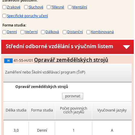
Zdravotní postižení
:
Zrakové
Sluchové
Tělesné
Mentální
Specifické poruchy učení
Forma studia
:
Denní
Večerní
Dálková
Distanční
Kombinovaná
Střední odborné vzdělání s výučním listem
Opravář zemědělských strojů
41-55-H/01
H
Zaměření nebo Školní vzdělávací program (ŠVP)
Opravář zemědělských strojů
porovnat
Počet povinných
Délka studia
Forma studia
Vyučované jazyky
cizích jazyků
3,0
Denní
1
A