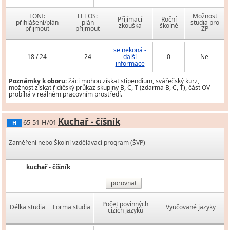
LONI:
LETOS:
Možnost
Přijímací
Roční
přihlášení/plán
plán
studia pro
zkouška
školné
přijmout
přijmout
ZP
se nekoná -
18 / 24
24
další
0
Ne
informace
Poznámky k oboru:
žáci mohou získat stipendium, svářečský kurz,
možnost získat řidičský průkaz skupiny B, C, T (zdarma B, C, T), část OV
probíhá v reálném pracovním prostředí.
Kuchař - číšník
65-51-H/01
H
Zaměření nebo Školní vzdělávací program (ŠVP)
kuchař - číšník
porovnat
Počet povinných
Délka studia
Forma studia
Vyučované jazyky
cizích jazyků