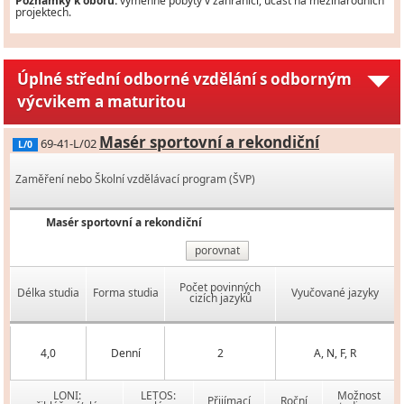
Poznámky k oboru:
výměnné pobyty v zahraničí, účast na mezinárodních
projektech.
Úplné střední odborné vzdělání s odborným
výcvikem a maturitou
Masér sportovní a rekondiční
69-41-L/02
L/0
Zaměření nebo Školní vzdělávací program (ŠVP)
Masér sportovní a rekondiční
porovnat
Počet povinných
Délka studia
Forma studia
Vyučované jazyky
cizích jazyků
4,0
Denní
2
A, N, F, R
LONI:
LETOS:
Možnost
Přijímací
Roční