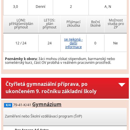
3,0
Denní
2
A, N
LONI:
LETOS:
Možnost
Přijímací
Roční
přihlášení/plán
plán
studia pro
zkouška
školné
přijmout
přijmout
ZP
se nekoná -
12 / 24
24
další
0
Ne
informace
Poznámky k oboru:
žáci mohou získat stipendium, barmanský nebo
someliérský kurz, část OV probíhá v reálném pracovním prostředí.
Čtyřletá gymnaziální příprava, po
ukončeném 9. ročníku základní školy
Gymnázium
79-41-K/41
K/4
Zaměření nebo Školní vzdělávací program (ŠVP)