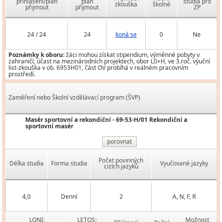
přihlášení/plán
plán
studia pro
zkouška
školné
přijmout
přijmout
ZP
24 / 24
24
koná se
0
Ne
Poznámky k oboru:
žáci mohou získat stipendium, výměnné pobyty v
zahraničí, účast na mezinárodních projektech, obor L0+H, ve 3.roč. výuční
list-zkouška v ob. 6953H01, část OV probíhá v reálném pracovním
prostředí.
Zaměření nebo Školní vzdělávací program (ŠVP)
Masér sportovní a rekondiční - 69-53-H/01 Rekondiční a
sportovní masér
porovnat
Počet povinných
Délka studia
Forma studia
Vyučované jazyky
cizích jazyků
4,0
Denní
2
A, N, F, R
LONI:
LETOS:
Možnost