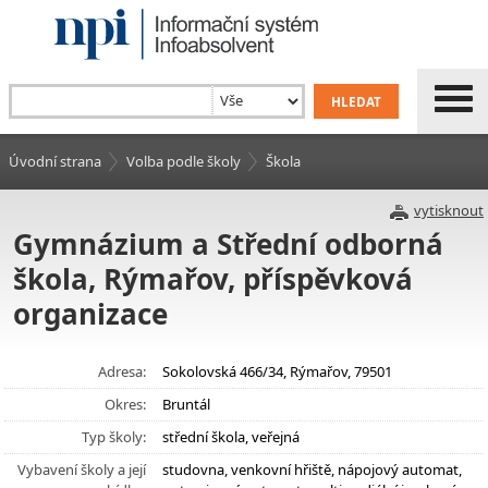
Úvodní strana
Volba podle školy
Škola
vytisknout
Gymnázium a Střední odborná
škola, Rýmařov, příspěvková
organizace
Adresa:
Sokolovská 466/34, Rýmařov, 79501
Okres:
Bruntál
Typ školy:
střední škola, veřejná
Vybavení školy a její
studovna, venkovní hřiště, nápojový automat,