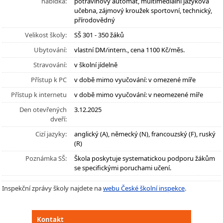
nabídka:
potravinový automat, multimediální jazyková
učebna, zájmový kroužek sportovní, technický,
přírodovědný
Velikost školy:
SŠ 301 - 350 žáků
Ubytování:
vlastní DM/intern., cena 1100 Kč/měs.
Stravování:
v školní jídelně
Přístup k PC
v době mimo vyučování: v omezené míře
Přístup k internetu
v době mimo vyučování: v neomezené míře
Den otevřených
3.12.2025
dveří:
Cizí jazyky:
anglický (A), německý (N), francouzský (F), ruský
(R)
Poznámka SŠ:
Škola poskytuje systematickou podporu žákům
se specifickými poruchami učení.
Inspekční zprávy školy najdete na
webu České školní inspekce
.
Kontakt