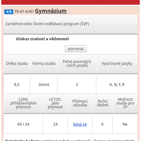
Gymnázium
79-41-K/81
K/8
Zaměření nebo Školní vzdělávací program (ŠVP)
Globus znalostí a vědomostí
porovnat
Počet povinných
Délka studia
Forma studia
Vyučované jazyky
cizích jazyků
8,0
Denní
2
A, N, F, R
LONI:
LETOS:
Možnost
Přijímací
Roční
přihlášení/plán
plán
studia pro
zkouška
školné
přijmout
přijmout
ZP
49 / 24
24
koná se
0
Ne