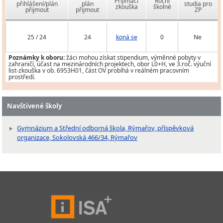
Přijímací
Roční
přihlášení/plán
plán
studia pro
zkouška
školné
přijmout
přijmout
ZP
25 / 24
24
koná se
0
Ne
Poznámky k oboru:
žáci mohou získat stipendium, výměnné pobyty v
zahraničí, účast na mezinárodních projektech, obor L0+H, ve 3.roč. výuční
list-zkouška v ob. 6953H01, část OV probíhá v reálném pracovním
prostředí.
Navštívené školy
Gymnázium a Střední odborná škola, Rýmařov, příspěvková
organizace, Sokolovská 466/34, Rýmařov