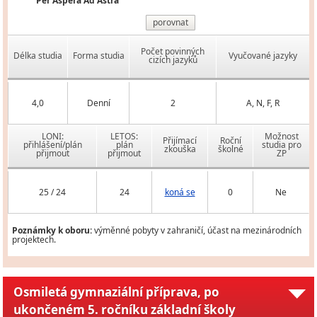
Per Aspera Ad Astra
porovnat
Počet povinných
Délka studia
Forma studia
Vyučované jazyky
cizích jazyků
4,0
Denní
2
A, N, F, R
LONI:
LETOS:
Možnost
Přijímací
Roční
přihlášení/plán
plán
studia pro
zkouška
školné
přijmout
přijmout
ZP
25 / 24
24
koná se
0
Ne
Poznámky k oboru:
výměnné pobyty v zahraničí, účast na mezinárodních
projektech.
Osmiletá gymnaziální příprava, po
ukončeném 5. ročníku základní školy