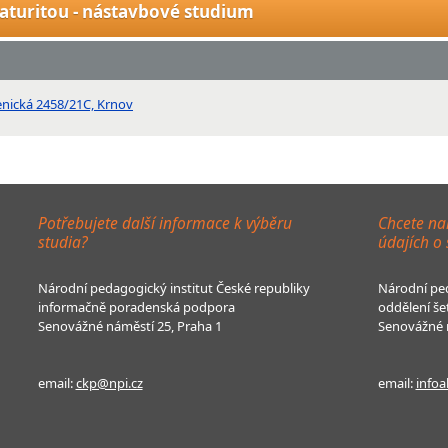
aturitou - nástavbové studium
enická 2458/21C, Krnov
Potřebujete další informace k výběru
Chcete na
studia?
údajích o
Národní pedagogický institut České republiky
Národní ped
informačně poradenská podpora
oddělení še
Senovážné náměstí 25, Praha 1
Senovážné n
email:
ckp@npi.cz
email:
infoa