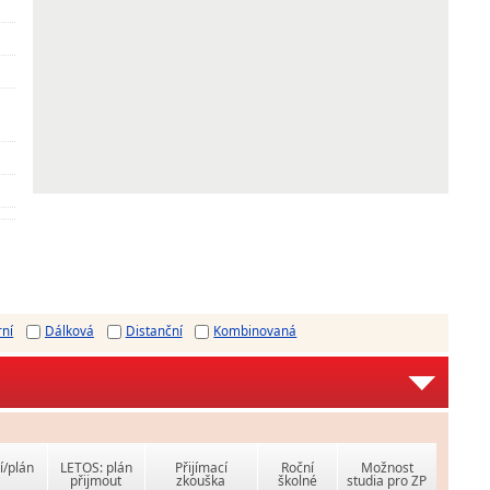
rní
Dálková
Distanční
Kombinovaná
í/plán
LETOS: plán
Přijímací
Roční
Možnost
přijmout
zkouška
školné
studia pro ZP