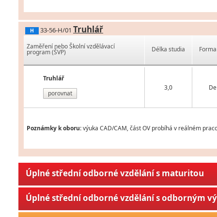
Truhlář
33-56-H/01
H
Zaměření nebo Školní vzdělávací
Délka studia
Forma 
program (ŠVP)
Truhlář
3,0
De
porovnat
Poznámky k oboru:
výuka CAD/CAM, část OV probíhá v reálném praco
Úplné střední odborné vzdělání s maturitou
Úplné střední odborné vzdělání s odborným v