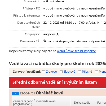
Stravování:
v školní jídelně
Přístup k PC
v době mimo vyučování: v neomezené míře
Přístup k internetu
v době mimo vyučování: v neomezené míře
Den otevřených
22. 10. 2025 od 14:30 do 17:00, středa, 14. 1.
dveří:
Cizí jazyky:
anglický (A)
Poznámka SŠ:
Škola poskytuje systematickou podporu žák
Inspekční zprávy školy najdete na
webu České školní inspekce
.
Vzdělávací nabídka školy pro školní rok 2026
Zdravotní postižení
:
Zrakové
Sluchové
Tělesné
Ment
Střední odborné vzdělání s výučním listem
Obráběč kovů
23-56-H/01
H
Zaměření nebo Školní vzdělávací
Délka studia
Forma 
program (ŠVP)