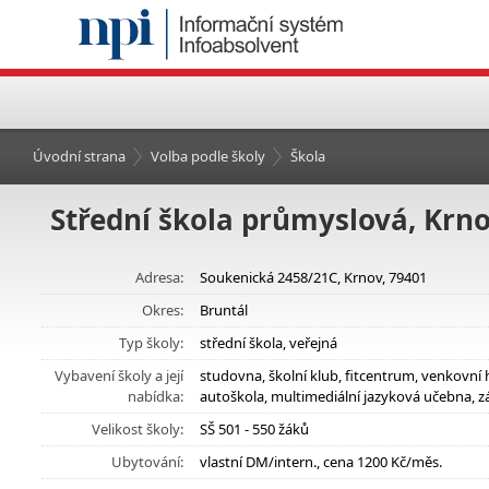
Úvodní strana
Volba podle školy
Škola
Střední škola průmyslová, Krno
Adresa:
Soukenická 2458/21C, Krnov, 79401
Okres:
Bruntál
Typ školy:
střední škola, veřejná
Vybavení školy a její
studovna, školní klub, fitcentrum, venkovní 
nabídka:
autoškola, multimediální jazyková učebna, z
Velikost školy:
SŠ 501 - 550 žáků
Ubytování:
vlastní DM/intern., cena 1200 Kč/měs.