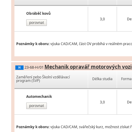
Obráběč kovů
3,0
De
porovnat
Poznámky k oboru:
výuka CAD/CAM, část OV probíhá v reálném praco
Mechanik opravář motorových vozi
23-68-H/01
H
Zaměření nebo Školní vzdělávací
Délka studia
Forma 
program (ŠVP)
Automechanik
3,0
De
porovnat
Poznámky k oboru:
výuka CAD/CAM, svářečský kurz, možnost získat ři