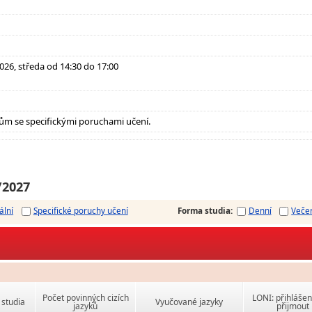
 2026, středa od 14:30 do 17:00
ům se specifickými poruchami učení.
/2027
ální
Specifické poruchy učení
Forma studia
:
Denní
Veče
Počet povinných cizích
LONI: přihlášen
studia
Vyučované jazyky
jazyků
přijmout