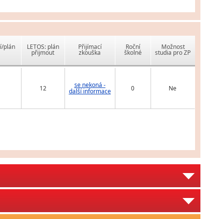
í/plán
LETOS: plán
Přijímací
Roční
Možnost
přijmout
zkouška
školné
studia pro ZP
se nekoná -
12
0
Ne
další informace