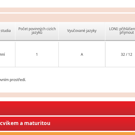
Počet povinných cizích
LONI: přihlášen
studia
Vyučované jazyky
jazyků
přijmout
nní
1
A
32 / 12
vním prostředí.
ýcvikem a maturitou