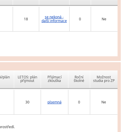
se nekoná -
18
0
Ne
další informace
í/plán
LETOS: plán
Přijímací
Roční
Možnost
přijmout
zkouška
školné
studia pro ZP
30
písemná
0
Ne
rostředí.