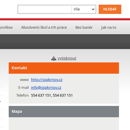
 profese
Absolventi škol a trh práce
Bez bariér
Jak na to
vytisknout
Kontakt
www
http://sspkrnov.cz
E-mail
info@sspkrnov.cz
Telefon
554 637 151, 554 637 151
,
Mapa