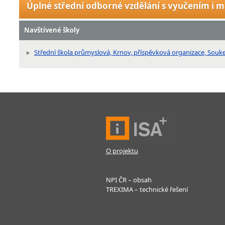
Úplné střední odborné vzdělání s vyučením i m
Navštívené školy
Střední škola průmyslová, Krnov, příspěvková organizace, Souk
O projektu
NPI ČR – obsah
TREXIMA – technické řešení