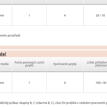
nní
1
A
26 / 18
vním prostředí.
del
Počet povinných cizích
LONI: přihlášen
studia
Vyučované jazyky
jazyků
přijmout
nní
1
A
100 / 30
dičský průkaz skupiny B, C (zdarma B, C), část OV probíhá v reálném pracovním p