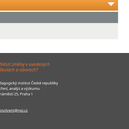
hlásit změny v uvedených
 školách a oborech?
agogický institut České republiky
tření, analýz a výzkumu
áměstí 25, Praha 1
bsolvent@npi.cz