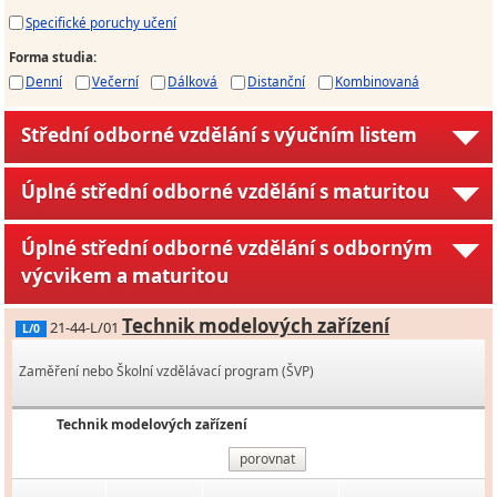
Specifické poruchy učení
Forma studia
:
Denní
Večerní
Dálková
Distanční
Kombinovaná
Střední odborné vzdělání s výučním listem
Úplné střední odborné vzdělání s maturitou
Úplné střední odborné vzdělání s odborným
výcvikem a maturitou
Technik modelových zařízení
21-44-L/01
L/0
Zaměření nebo Školní vzdělávací program (ŠVP)
Technik modelových zařízení
porovnat