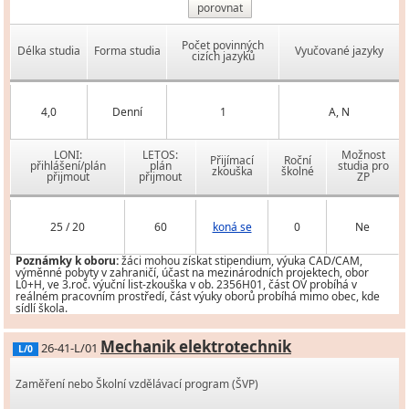
porovnat
Počet povinných
Délka studia
Forma studia
Vyučované jazyky
cizích jazyků
4,0
Denní
1
A, N
LONI:
LETOS:
Možnost
Přijímací
Roční
přihlášení/plán
plán
studia pro
zkouška
školné
přijmout
přijmout
ZP
25 / 20
60
koná se
0
Ne
Poznámky k oboru:
žáci mohou získat stipendium, výuka CAD/CAM,
výměnné pobyty v zahraničí, účast na mezinárodních projektech, obor
L0+H, ve 3.roč. výuční list-zkouška v ob. 2356H01, část OV probíhá v
reálném pracovním prostředí, část výuky oborů probíhá mimo obec, kde
sídlí škola.
Mechanik elektrotechnik
26-41-L/01
L/0
Zaměření nebo Školní vzdělávací program (ŠVP)