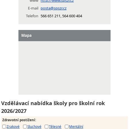
www
http://www.spszr.cz
E-mail
posta@spszr.cz
Telefon
566 651 211, 564 600 404
Mapa
Vzdělávací nabídka školy pro školní rok
2026/2027
Zdravotní postižení
:
Zrakové
Sluchové
Tělesné
Mentální