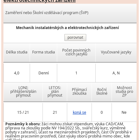
Zaměření nebo Školní vzdělávací program (ŠVP)
Mechanik instalatérských a elektrotechnických zařízení
porovnat
Počet povinných
Délka studia
Forma studia
Vyučované jazyky
cizích jazyků
4,0
Denní
1
A, N
LONI:
LETOS:
Možnost
Přijímací
Roční
přihlášení/plán
plán
studia pro
zkouška
školné
přijmout
přijmout
ZP
15 / 21
21
koná se
0
Ne
Poznámky k oboru:
žáci mohou získat stipendium, výuka CAD/CAM,
příprava na zkoušky podle NV 194/2022 Sb., svářečský kurz, výměnné
pobyty v zahraničí, účast na mezinárodních projektech, část OV probíhá v
reálném pracovním prostředí, část výuky oborů probíhá mimo obec, kde