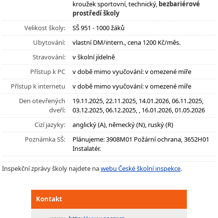
kroužek sportovní, technický,
bezbariérové
prostředí školy
Velikost školy:
SŠ 951 - 1000 žáků
Ubytování:
vlastní DM/intern., cena 1200 Kč/měs.
Stravování:
v školní jídelně
Přístup k PC
v době mimo vyučování: v omezené míře
Přístup k internetu
v době mimo vyučování: v omezené míře
Den otevřených
19.11.2025, 22.11.2025, 14.01.2026, 06.11.2025,
dveří:
03.12.2025, 06.12.2025, , 16.01.2026, 01.05.2026
Cizí jazyky:
anglický (A), německý (N), ruský (R)
Poznámka SŠ:
Plánujeme: 3908M01 Požární ochrana, 3652H01
Instalatér.
Inspekční zprávy školy najdete na
webu České školní inspekce
.
Kontakt