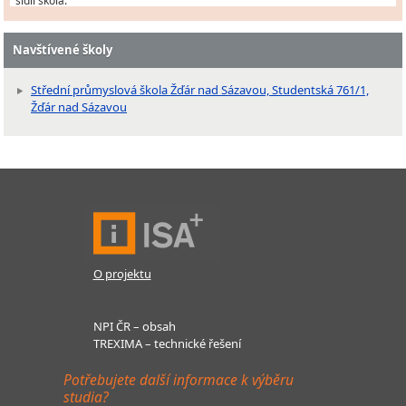
sídlí škola.
Navštívené školy
Střední průmyslová škola Žďár nad Sázavou, Studentská 761/1,
Žďár nad Sázavou
O projektu
NPI ČR – obsah
TREXIMA – technické řešení
Potřebujete další informace k výběru
studia?