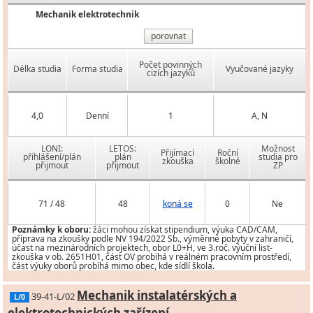
Mechanik elektrotechnik
porovnat
Počet povinných
Délka studia
Forma studia
Vyučované jazyky
cizích jazyků
4,0
Denní
1
A, N
LONI:
LETOS:
Možnost
Přijímací
Roční
přihlášení/plán
plán
studia pro
zkouška
školné
přijmout
přijmout
ZP
71 / 48
48
koná se
0
Ne
Poznámky k oboru:
žáci mohou získat stipendium, výuka CAD/CAM,
příprava na zkoušky podle NV 194/2022 Sb., výměnné pobyty v zahraničí,
účast na mezinárodních projektech, obor L0+H, ve 3.roč. výuční list-
zkouška v ob. 2651H01, část OV probíhá v reálném pracovním prostředí,
část výuky oborů probíhá mimo obec, kde sídlí škola.
Mechanik instalatérských a
39-41-L/02
L/0
elektrotechnických zařízení