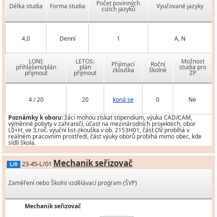
Počet povinných
Délka studia
Forma studia
Vyučované jazyky
cizích jazyků
4,0
Denní
1
A, N
LONI:
LETOS:
Možnost
Přijímací
Roční
přihlášení/plán
plán
studia pro
zkouška
školné
přijmout
přijmout
ZP
4 / 20
20
koná se
0
Ne
Poznámky k oboru:
žáci mohou získat stipendium, výuka CAD/CAM,
výměnné pobyty v zahraničí, účast na mezinárodních projektech, obor
L0+H, ve 3.roč. výuční list-zkouška v ob. 2153H01, část OV probíhá v
reálném pracovním prostředí, část výuky oborů probíhá mimo obec, kde
sídlí škola.
Mechanik seřizovač
23-45-L/01
L/0
Zaměření nebo Školní vzdělávací program (ŠVP)
Mechanik seřizovač