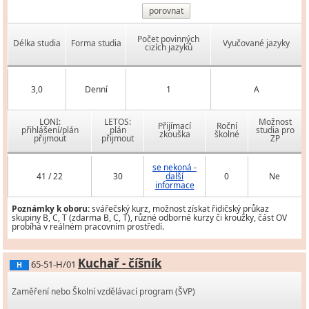
porovnat
Počet povinných
Délka studia
Forma studia
Vyučované jazyky
cizích jazyků
3,0
Denní
1
A
LONI:
LETOS:
Možnost
Přijímací
Roční
přihlášení/plán
plán
studia pro
zkouška
školné
přijmout
přijmout
ZP
se nekoná -
41 / 22
30
další
0
Ne
informace
Poznámky k oboru:
svářečský kurz, možnost získat řidičský průkaz
skupiny B, C, T (zdarma B, C, T), různé odborné kurzy či kroužky, část OV
probíhá v reálném pracovním prostředí.
Kuchař - číšník
65-51-H/01
H
Zaměření nebo Školní vzdělávací program (ŠVP)