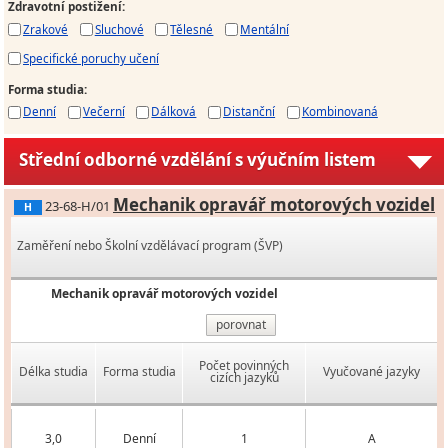
Zdravotní postižení
:
Zrakové
Sluchové
Tělesné
Mentální
Specifické poruchy učení
Forma studia
:
Denní
Večerní
Dálková
Distanční
Kombinovaná
Střední odborné vzdělání s výučním listem
Mechanik opravář motorových vozidel
23-68-H/01
H
Zaměření nebo Školní vzdělávací program (ŠVP)
Mechanik opravář motorových vozidel
porovnat
Počet povinných
Délka studia
Forma studia
Vyučované jazyky
cizích jazyků
3,0
Denní
1
A