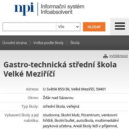
Úvodní strana
Volba podle školy
Škola
vytisknout
Gastro-technická střední škola
Velké Meziříčí
Adresa:
U Světlé 855/36, Velké Meziříčí, 59401
Okres:
Žďár nad Sázavou
Typ školy:
střední škola, veřejná
Vybavení školy a její
studovna, školní klub, fitcentrum, venkovní
nabídka:
hřiště, školní bufet, autoškola, multimediální
jazyková učebna, Areál školy leží v příjemné,