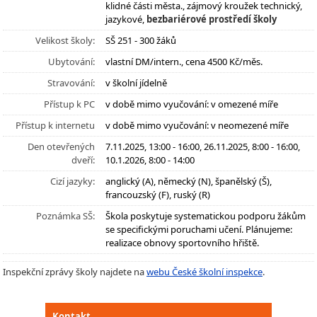
klidné části města., zájmový kroužek technický,
jazykové,
bezbariérové prostředí školy
Velikost školy:
SŠ 251 - 300 žáků
Ubytování:
vlastní DM/intern., cena 4500 Kč/měs.
Stravování:
v školní jídelně
Přístup k PC
v době mimo vyučování: v omezené míře
Přístup k internetu
v době mimo vyučování: v neomezené míře
Den otevřených
7.11.2025, 13:00 - 16:00, 26.11.2025, 8:00 - 16:00,
dveří:
10.1.2026, 8:00 - 14:00
Cizí jazyky:
anglický (A), německý (N), španělský (Š),
francouzský (F), ruský (R)
Poznámka SŠ:
Škola poskytuje systematickou podporu žákům
se specifickými poruchami učení. Plánujeme:
realizace obnovy sportovního hřiště.
Inspekční zprávy školy najdete na
webu České školní inspekce
.
Kontakt