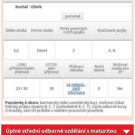
Kuchař - číšník
porovnat
Počet povinných
Délka studia
Forma studia
Vyučované jazyky
cizích jazyků
3,0
Denní
2
A, N
LONI:
LETOS:
Možnost
Přijímací
Roční
přihlášení/plán
plán
studia pro
zkouška
školné
přijmout
přijmout
ZP
se nekoná -
23 / 30
30
další
0
Ne
informace
Poznámky k oboru:
barmanský nebo someliérský kurz, možnost získat
řidičský průkaz skupiny B, C, T (zvýhodněně B, C, T), různé odborné kurzy
či kroužky, část OV probíhá v reálném pracovním prostředí.
Úplné střední odborné vzdělání s maturitou