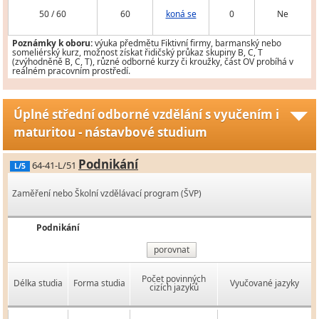
50 / 60
60
koná se
0
Ne
Poznámky k oboru:
výuka předmětu Fiktivní firmy, barmanský nebo
someliérský kurz, možnost získat řidičský průkaz skupiny B, C, T
(zvýhodněně B, C, T), různé odborné kurzy či kroužky, část OV probíhá v
reálném pracovním prostředí.
Úplné střední odborné vzdělání s vyučením i
maturitou - nástavbové studium
Podnikání
64-41-L/51
L/5
Zaměření nebo Školní vzdělávací program (ŠVP)
Podnikání
porovnat
Počet povinných
Délka studia
Forma studia
Vyučované jazyky
cizích jazyků