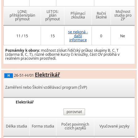
LONI:
LETOS:
Možnost
Přijímací
Roční
přihlášení/plán
plán
studia pro
zkouška
školné
přijmout
přijmout
ZP
se nekoná -
11 / 15
15
další
0
Ne
informace
Poznámky k oboru:
možnost získat řidičský průkaz skupiny B, C, T
(zdarma B, C, T), různé odborné kurzy či kroužky, část OV probíhá v
reálném pracovním prostředí.
Elektrikář
26-51-H/01
H
Zaměření nebo Školní vzdělávací program (ŠVP)
Elektrikář
porovnat
Počet povinných
Délka studia
Forma studia
Vyučované jazyky
cizích jazyků