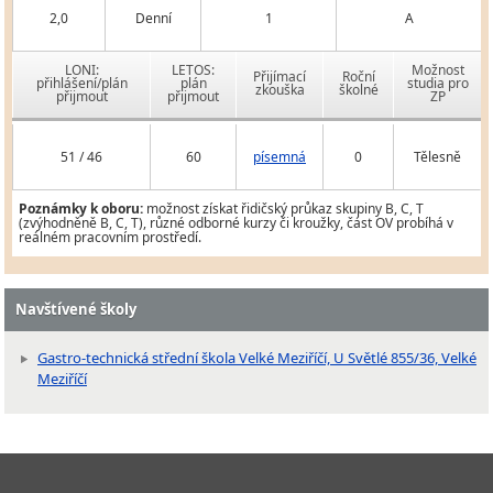
2,0
Denní
1
A
LONI:
LETOS:
Možnost
Přijímací
Roční
přihlášení/plán
plán
studia pro
zkouška
školné
přijmout
přijmout
ZP
51 / 46
60
písemná
0
Tělesně
Poznámky k oboru:
možnost získat řidičský průkaz skupiny B, C, T
(zvýhodněně B, C, T), různé odborné kurzy či kroužky, část OV probíhá v
reálném pracovním prostředí.
Navštívené školy
Gastro-technická střední škola Velké Meziříčí, U Světlé 855/36, Velké
Meziříčí