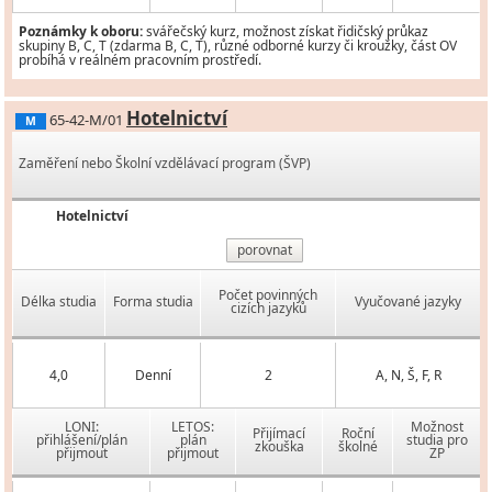
Poznámky k oboru:
svářečský kurz, možnost získat řidičský průkaz
skupiny B, C, T (zdarma B, C, T), různé odborné kurzy či kroužky, část OV
probíhá v reálném pracovním prostředí.
Hotelnictví
65-42-M/01
M
Zaměření nebo Školní vzdělávací program (ŠVP)
Hotelnictví
porovnat
Počet povinných
Délka studia
Forma studia
Vyučované jazyky
cizích jazyků
4,0
Denní
2
A, N, Š, F, R
LONI:
LETOS:
Možnost
Přijímací
Roční
přihlášení/plán
plán
studia pro
zkouška
školné
přijmout
přijmout
ZP