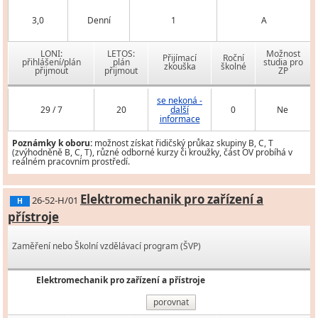
3,0
Denní
1
A
LONI:
LETOS:
Možnost
Přijímací
Roční
přihlášení/plán
plán
studia pro
zkouška
školné
přijmout
přijmout
ZP
se nekoná -
29 / 7
20
další
0
Ne
informace
Poznámky k oboru:
možnost získat řidičský průkaz skupiny B, C, T
(zvýhodněně B, C, T), různé odborné kurzy či kroužky, část OV probíhá v
reálném pracovním prostředí.
Elektromechanik pro zařízení a
26-52-H/01
H
přístroje
Zaměření nebo Školní vzdělávací program (ŠVP)
Elektromechanik pro zařízení a přístroje
porovnat