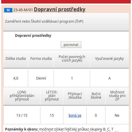
Dopravní prostředky
23-45-M/01
M
Zaměření nebo Školní vzdělávací program (ŠVP)
Dopravní prostředky
porovnat
Počet povinných
Délka studia
Forma studia
Vyučované jazyky
cizích jazyků
4,0
Denní
1
A
LONI:
LETOS:
Možnost
Přijímací
Roční
přihlášení/plán
plán
studia pro
zkouška
školné
přijmout
přijmout
ZP
13 / 15
15
koná se
0
Ne
Poznámky k oboru:
možnost získat řidičský průkaz skupiny B, C, T