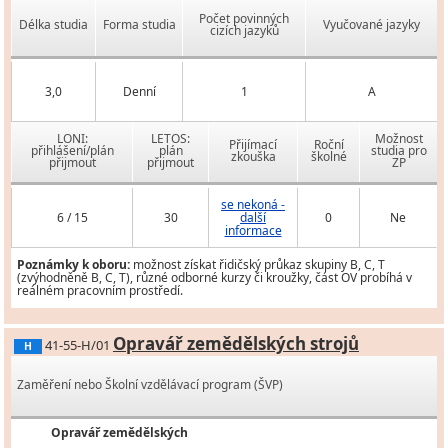
Počet povinných
Délka studia
Forma studia
Vyučované jazyky
cizích jazyků
3,0
Denní
1
A
LONI:
LETOS:
Možnost
Přijímací
Roční
přihlášení/plán
plán
studia pro
zkouška
školné
přijmout
přijmout
ZP
se nekoná -
6 / 15
30
další
0
Ne
informace
Poznámky k oboru:
možnost získat řidičský průkaz skupiny B, C, T
(zvýhodněně B, C, T), různé odborné kurzy či kroužky, část OV probíhá v
reálném pracovním prostředí.
Opravář zemědělských strojů
41-55-H/01
H
Zaměření nebo Školní vzdělávací program (ŠVP)
Opravář zemědělských