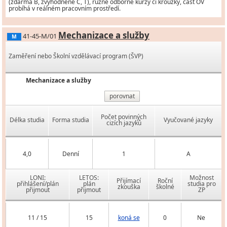
(zdarma B, zvýhodněně C, T), různé odborné kurzy či kroužky, část OV
probíhá v reálném pracovním prostředí.
Mechanizace a služby
41-45-M/01
M
Zaměření nebo Školní vzdělávací program (ŠVP)
Mechanizace a služby
porovnat
Počet povinných
Délka studia
Forma studia
Vyučované jazyky
cizích jazyků
4,0
Denní
1
A
LONI:
LETOS:
Možnost
Přijímací
Roční
přihlášení/plán
plán
studia pro
zkouška
školné
přijmout
přijmout
ZP
11 / 15
15
koná se
0
Ne