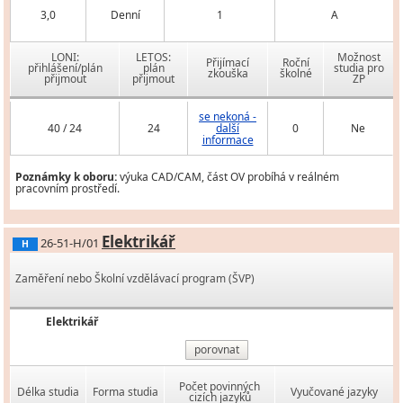
3,0
Denní
1
A
LONI:
LETOS:
Možnost
Přijímací
Roční
přihlášení/plán
plán
studia pro
zkouška
školné
přijmout
přijmout
ZP
se nekoná -
40 / 24
24
další
0
Ne
informace
Poznámky k oboru:
výuka CAD/CAM, část OV probíhá v reálném
pracovním prostředí.
Elektrikář
26-51-H/01
H
Zaměření nebo Školní vzdělávací program (ŠVP)
Elektrikář
porovnat
Počet povinných
Délka studia
Forma studia
Vyučované jazyky
cizích jazyků