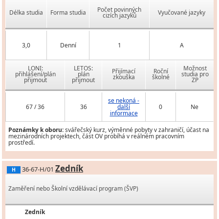
Počet povinných
Délka studia
Forma studia
Vyučované jazyky
cizích jazyků
3,0
Denní
1
A
LONI:
LETOS:
Možnost
Přijímací
Roční
přihlášení/plán
plán
studia pro
zkouška
školné
přijmout
přijmout
ZP
se nekoná -
67 / 36
36
další
0
Ne
informace
Poznámky k oboru:
svářečský kurz, výměnné pobyty v zahraničí, účast na
mezinárodních projektech, část OV probíhá v reálném pracovním
prostředí.
Zedník
36-67-H/01
H
Zaměření nebo Školní vzdělávací program (ŠVP)
Zedník