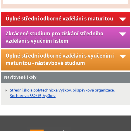
Úplné střední odborné vzdělání s maturitou
Zkrácené studium pro získání středního
vzdělání s výučním listem
Úplné střední odborné vzdělání s vyučením i
maturitou - nástavbové studium
Navštívené školy
Střední škola polytechnická Vyškov, příspěvková organizace,
Sochorova 552/15, Vyškov