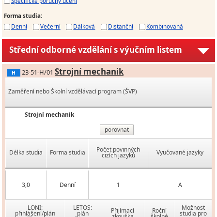
Specifické poruchy učení
Forma studia
:
Denní
Večerní
Dálková
Distanční
Kombinovaná
Střední odborné vzdělání s výučním listem
Strojní mechanik
23-51-H/01
H
Zaměření nebo Školní vzdělávací program (ŠVP)
Strojní mechanik
porovnat
Počet povinných
Délka studia
Forma studia
Vyučované jazyky
cizích jazyků
3,0
Denní
1
A
LONI:
LETOS:
Možnost
Přijímací
Roční
přihlášení/plán
plán
studia pro
zkouška
školné