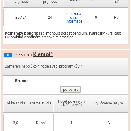
přijmout
přijmout
ZP
se nekoná -
30 / 24
24
další
0
Ne
informace
Poznámky k oboru:
žáci mohou získat stipendium, svářečský kurz, část
OV probíhá v reálném pracovním prostředí.
Klempíř
23-55-H/01
H
Zaměření nebo Školní vzdělávací program (ŠVP)
Klempíř
porovnat
Počet povinných
Délka studia
Forma studia
Vyučované jazyky
cizích jazyků
3,0
Denní
1
A