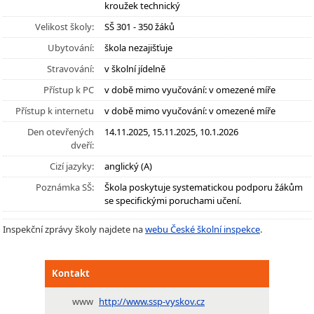
kroužek technický
Velikost školy:
SŠ 301 - 350 žáků
Ubytování:
škola nezajišťuje
Stravování:
v školní jídelně
Přístup k PC
v době mimo vyučování: v omezené míře
Přístup k internetu
v době mimo vyučování: v omezené míře
Den otevřených
14.11.2025, 15.11.2025, 10.1.2026
dveří:
Cizí jazyky:
anglický (A)
Poznámka SŠ:
Škola poskytuje systematickou podporu žákům
se specifickými poruchami učení.
Inspekční zprávy školy najdete na
webu České školní inspekce
.
Kontakt
www
http://www.ssp-vyskov.cz