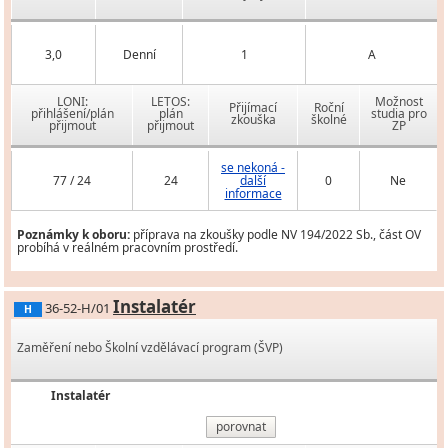
3,0
Denní
1
A
LONI:
LETOS:
Možnost
Přijímací
Roční
přihlášení/plán
plán
studia pro
zkouška
školné
přijmout
přijmout
ZP
se nekoná -
77 / 24
24
další
0
Ne
informace
Poznámky k oboru:
příprava na zkoušky podle NV 194/2022 Sb., část OV
probíhá v reálném pracovním prostředí.
Instalatér
36-52-H/01
H
Zaměření nebo Školní vzdělávací program (ŠVP)
Instalatér
porovnat