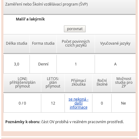
Zaměření nebo Školní vzdělávací program (ŠVP)
Malíř a lakýrník
porovnat
Počet povinných
Délka studia
Forma studia
Vyučované jazyky
cizích jazyků
3,0
Denní
1
A
LONI:
LETOS:
Možnost
Přijímací
Roční
přihlášení/plán
plán
studia pro
zkouška
školné
přijmout
přijmout
ZP
se nekoná -
0 / 0
12
další
0
Ne
informace
Poznámky k oboru:
část OV probíhá v reálném pracovním prostředí.