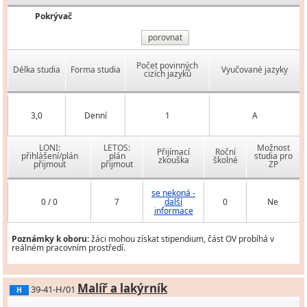
Pokrývač
porovnat
Počet povinných
Délka studia
Forma studia
Vyučované jazyky
cizích jazyků
3,0
Denní
1
A
LONI:
LETOS:
Možnost
Přijímací
Roční
přihlášení/plán
plán
studia pro
zkouška
školné
přijmout
přijmout
ZP
se nekoná -
0 / 0
7
další
0
Ne
informace
Poznámky k oboru:
žáci mohou získat stipendium, část OV probíhá v
reálném pracovním prostředí.
Malíř a lakýrník
39-41-H/01
H