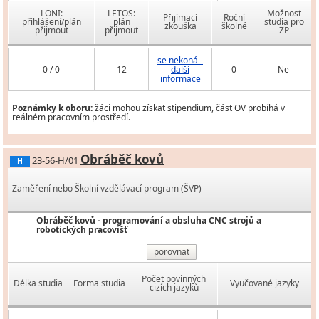
LONI:
LETOS:
Možnost
Přijímací
Roční
přihlášení/plán
plán
studia pro
zkouška
školné
přijmout
přijmout
ZP
se nekoná -
0 / 0
12
další
0
Ne
informace
Poznámky k oboru:
žáci mohou získat stipendium, část OV probíhá v
reálném pracovním prostředí.
Obráběč kovů
23-56-H/01
H
Zaměření nebo Školní vzdělávací program (ŠVP)
Obráběč kovů - programování a obsluha CNC strojů a
robotických pracovišť
porovnat
Počet povinných
Délka studia
Forma studia
Vyučované jazyky
cizích jazyků