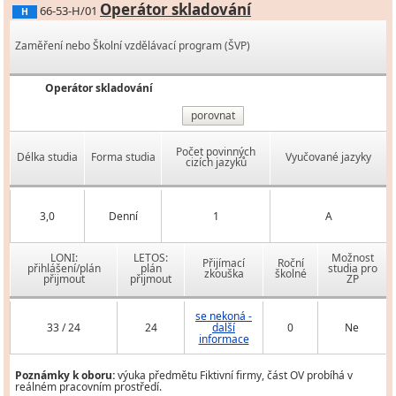
Operátor skladování
66-53-H/01
H
Zaměření nebo Školní vzdělávací program (ŠVP)
Operátor skladování
porovnat
Počet povinných
Délka studia
Forma studia
Vyučované jazyky
cizích jazyků
3,0
Denní
1
A
LONI:
LETOS:
Možnost
Přijímací
Roční
přihlášení/plán
plán
studia pro
zkouška
školné
přijmout
přijmout
ZP
se nekoná -
33 / 24
24
další
0
Ne
informace
Poznámky k oboru:
výuka předmětu Fiktivní firmy, část OV probíhá v
reálném pracovním prostředí.