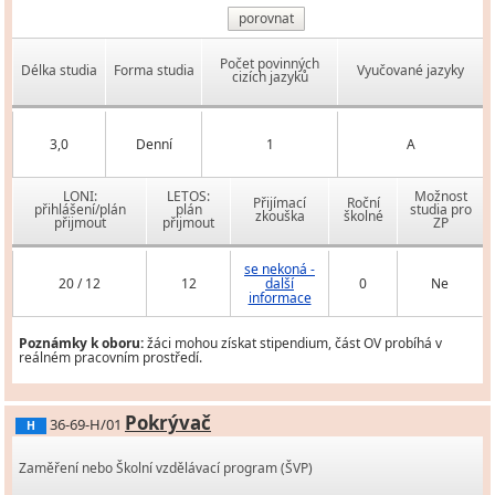
porovnat
Počet povinných
Délka studia
Forma studia
Vyučované jazyky
cizích jazyků
3,0
Denní
1
A
LONI:
LETOS:
Možnost
Přijímací
Roční
přihlášení/plán
plán
studia pro
zkouška
školné
přijmout
přijmout
ZP
se nekoná -
20 / 12
12
další
0
Ne
informace
Poznámky k oboru:
žáci mohou získat stipendium, část OV probíhá v
reálném pracovním prostředí.
Pokrývač
36-69-H/01
H
Zaměření nebo Školní vzdělávací program (ŠVP)